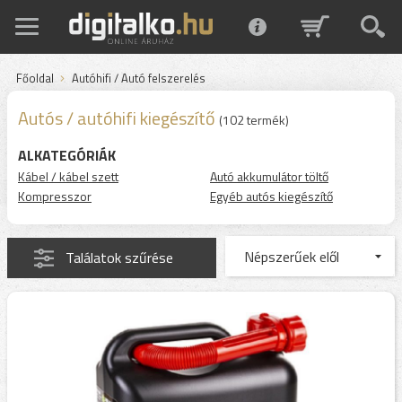
Főoldal
Autóhifi / Autó felszerelés
Autós / autóhifi kiegészítő
(102 termék)
ALKATEGÓRIÁK
Kábel / kábel szett
Autó akkumulátor töltő
Kompresszor
Egyéb autós kiegészítő
Találatok szűrése