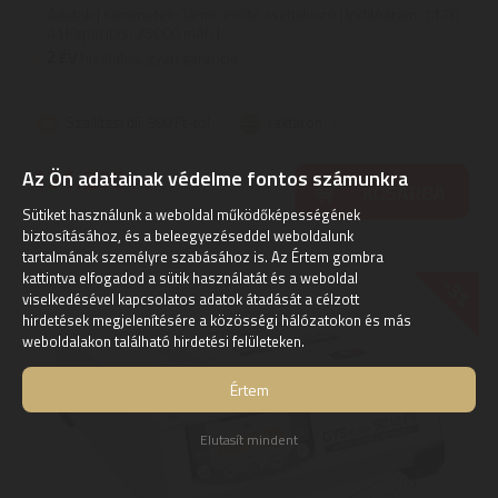
Adatok | Kimenetek: Jármű indító csatlakozó | Indítóáram: 1170
A | Kapacitás: 25000 mAh |
2
ÉV
hivatalos, gyári garancia
Szállítási díj: 990 Ft-tól
raktáron
131.230
Az Ön adatainak védelme fontos számunkra
Ft
KOSÁRBA
Sütiket használunk a weboldal működőképességének
biztosításához, és a beleegyezéseddel weboldalunk
tartalmának személyre szabásához is. Az Értem gombra
kattintva elfogadod a sütik használatát és a weboldal
-3%
viselkedésével kapcsolatos adatok átadását a célzott
hirdetések megjelenítésére a közösségi hálózatokon és más
weboldalakon található hirdetési felületeken.
Értem
Elutasít mindent