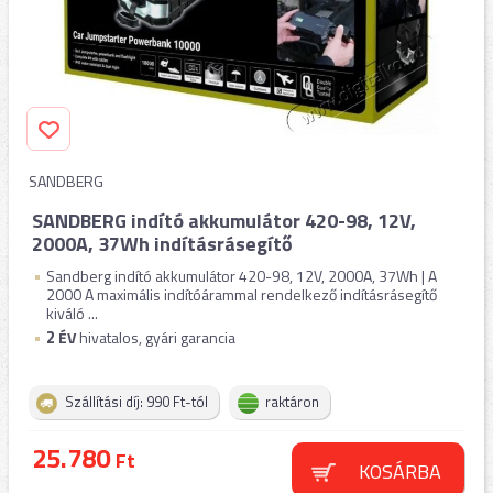
SANDBERG
SANDBERG indító akkumulátor 420-98, 12V,
2000A, 37Wh indításrásegítő
Sandberg indító akkumulátor 420-98, 12V, 2000A, 37Wh | A
2000 A maximális indítóárammal rendelkező indításrásegítő
kiváló ...
2
ÉV
hivatalos, gyári garancia
Szállítási díj: 990 Ft-tól
raktáron
25.780
Ft
KOSÁRBA