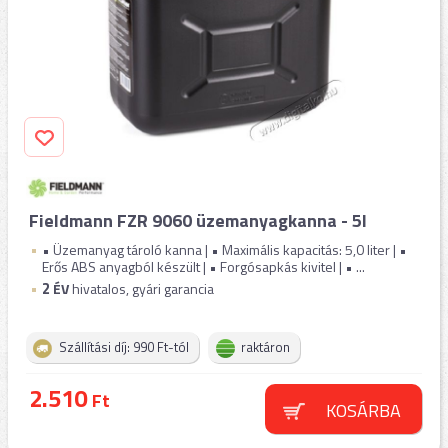
Fieldmann FZR 9060 üzemanyagkanna - 5l
• Üzemanyag tároló kanna | • Maximális kapacitás: 5,0 liter | •
Erős ABS anyagból készült | • Forgósapkás kivitel | • ...
2
ÉV
hivatalos, gyári garancia
Szállítási díj: 990 Ft-tól
raktáron
2.510
Ft
KOSÁRBA