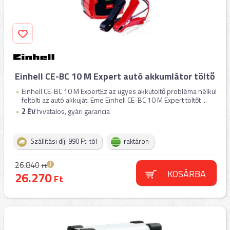
Einhell CE-BC 10 M Expert autó akkumlátor töltő
Einhell CE-BC 10 M ExpertEz az ügyes akkutöltő probléma nélkül
feltölti az autó akkuját. Eme Einhell CE-BC 10 M Expert töltőt ...
2
ÉV
hivatalos, gyári garancia
Szállítási díj: 990 Ft-tól
raktáron
26.840
Ft
KOSÁRBA
26.270
Ft