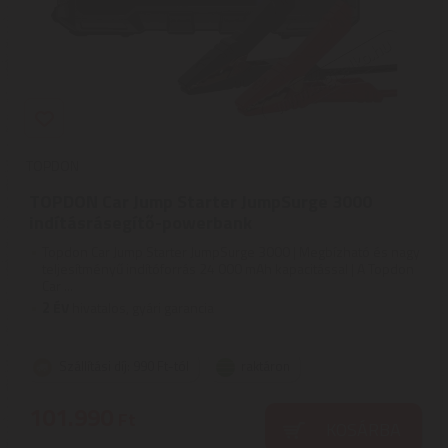
TOPDON
TOPDON Car Jump Starter JumpSurge 3000
indításrásegítő-powerbank
Topdon Car Jump Starter JumpSurge 3000 | Megbízható és nagy
teljesítményű indítóforrás 24 000 mAh kapacitással | A Topdon
Car ...
2
ÉV
hivatalos, gyári garancia
Szállítási díj: 990 Ft-tól
raktáron
101.990
Ft
KOSÁRBA