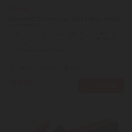
Osram BATTERYjumpstart 1500 indításrásegítő-
powerbank
Erőteljes és biztonságos gyorsindítás 12 V-os járművekhez
integrált USB töltéssel és fokozott biztonsági funkciókkalAz
OSRAM ...
2
ÉV
hivatalos, gyári garancia
Szállítási díj: 990 Ft-tól
raktáron
79.670
Ft
KOSÁRBA