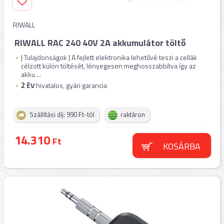
RIWALL
RIWALL RAC 240 40V 2A akkumulátor töltő
| Tulajdonságok | A fejlett elektronika lehetővé teszi a cellák
célzott külön töltését, lényegesen meghosszabbítva így az
akku ...
2
ÉV
hivatalos, gyári garancia
Szállítási díj: 990 Ft-tól
raktáron
14.310
Ft
KOSÁRBA