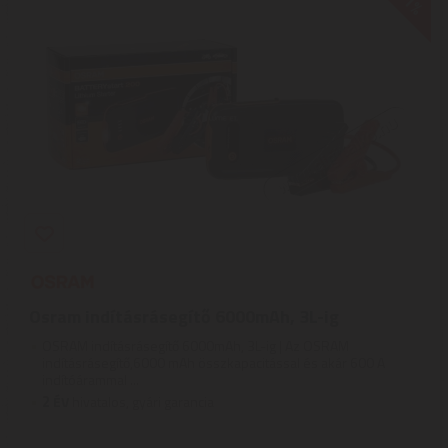
-1%
Osram indításrásegítő 6000mAh, 3L-ig
OSRAM indításrásegítő 6000mAh, 3L-ig | Az OSRAM
indításrásegítő,6000 mAh összkapacitással és akár 600 A
indítóárammal ...
2
ÉV
hivatalos, gyári garancia