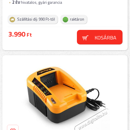
2
ÉV
hivatalos, gyári garancia
Szállítási díj: 990 Ft-tól
raktáron
3.990
Ft
KOSÁRBA