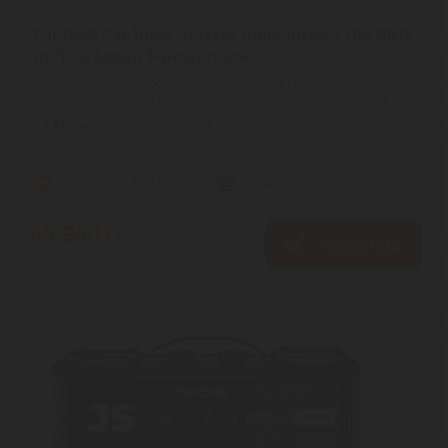
TOPDON Car Jump Starter JumpSurge 1200 PRO
indításrásegítő-powerbank
Topdon Car Jump Starter JumpSurge 1200 PRO | Megbízható és
nagy teljesítményű indítóforrás 10 000 mAh kapacitással és ...
2
ÉV
hivatalos, gyári garancia
Szállítási díj: 990 Ft-tól
raktáron
49.940
Ft
KOSÁRBA