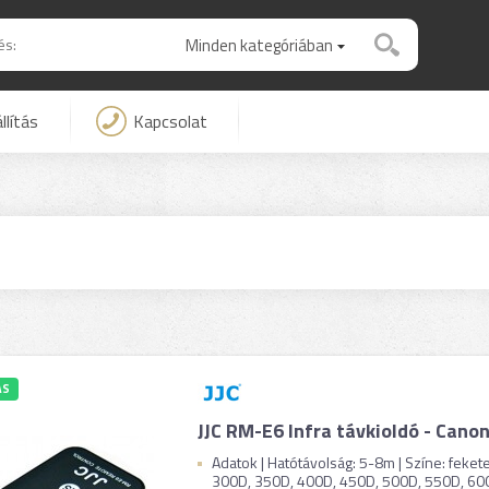
Minden kategóriában
llítás
Kapcsolat
ÁS
JJC RM-E6 Infra távkioldó - Cano
Adatok | Hatótávolság: 5-8m | Színe: fekete
300D, 350D, 400D, 450D, 500D, 550D, 600