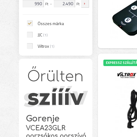
Ft
-
Ft
Összes márka
JJC
(1)
Viltrox
(1)
EXPRESSZ SZÁLLÍT