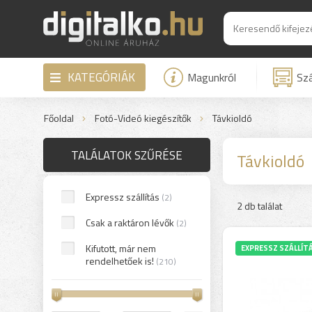
KATEGÓRIÁK
Magunkról
Szá
Főoldal
Fotó-Videó kiegészítők
Távkioldó
TALÁLATOK SZŰRÉSE
Távkioldó
Expressz szállítás
(2)
2 db találat
Csak a raktáron lévők
(2)
Kifutott, már nem
EXPRESSZ SZÁLLÍT
rendelhetőek is!
(210)