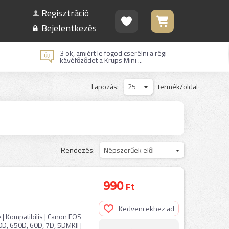
Regisztráció
Bejelentkezés
3 ok, amiért le fogod cserélni a régi
kávéfőződet a Krups Mini ...
Lapozás:
25
termék/oldal
Rendezés:
Népszerűek elől
990
Ft
n
Kedvencekhez ad
 | Kompatibilis | Canon EOS
D, 650D, 60D, 7D, 5DMKII |