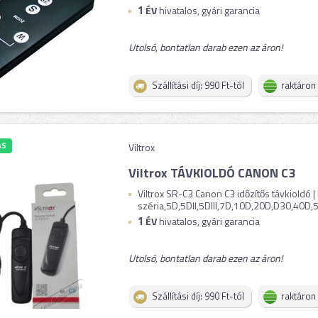
1
ÉV
hivatalos, gyári garancia
Utolsó, bontatlan darab ezen az áron!
Szállítási díj: 990 Ft-tól
raktáron
ÁS
Viltrox
Viltrox TÁVKIOLDÓ CANON C3
Viltrox SR-C3 Canon C3 időzítős távkioldó 
széria,5D,5DII,5DIII,7D,10D,20D,D30,40D,50D
1
ÉV
hivatalos, gyári garancia
Utolsó, bontatlan darab ezen az áron!
Szállítási díj: 990 Ft-tól
raktáron