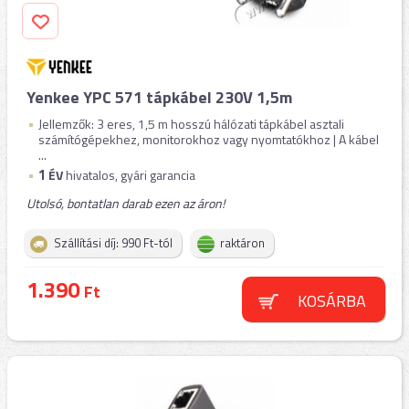
Yenkee YPC 571 tápkábel 230V 1,5m
Jellemzők: 3 eres, 1,5 m hosszú hálózati tápkábel asztali
számítógépekhez, monitorokhoz vagy nyomtatókhoz | A kábel
...
1
ÉV
hivatalos, gyári garancia
Utolsó, bontatlan darab ezen az áron!
Szállítási díj: 990 Ft-tól
raktáron
1.390
Ft
KOSÁRBA