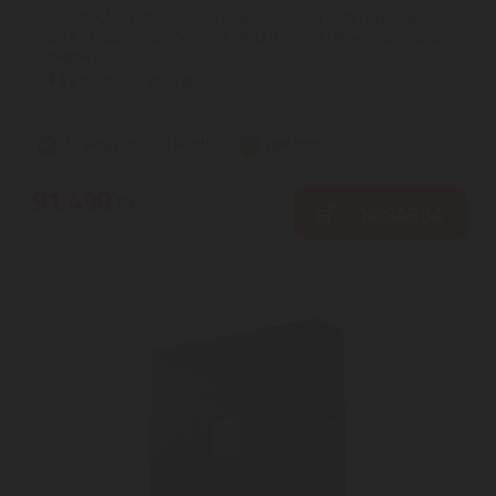
SPECIFIKÁCIÓ | Processzor foglalat: Socket AM5 | Kiszerelés:
BOX - Hűtő nélkül! | Sorozat: AMD Ryzen 7 | Magok száma: 8
magos | ...
3
ÉV
hivatalos, gyári garancia
Szállítási díj: 990 Ft-tól
raktáron
91.490
Ft
KOSÁRBA