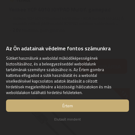
Yenkee YCP 4010 JOYPAD Multif. gamepad
Yenkee YCP 4010 Wireless kontroller - RGB termék leírása | A
vezeték nélküli játékvezérlő JOYPAD valóban széleskörű ...
2
ÉV
hivatalos, gyári garancia
Az Ön adatainak védelme fontos számunkra
Szállítási díj: 990 Ft-tól
raktáron
Sütiket használunk a weboldal működőképességének
9.990
Ft
biztosításához, és a beleegyezéseddel weboldalunk
KOSÁRBA
tartalmának személyre szabásához is. Az Értem gombra
kattintva elfogadod a sütik használatát és a weboldal
viselkedésével kapcsolatos adatok átadását a célzott
hirdetések megjelenítésére a közösségi hálózatokon és más
-13%
weboldalakon található hirdetési felületeken.
Értem
Elutasít mindent