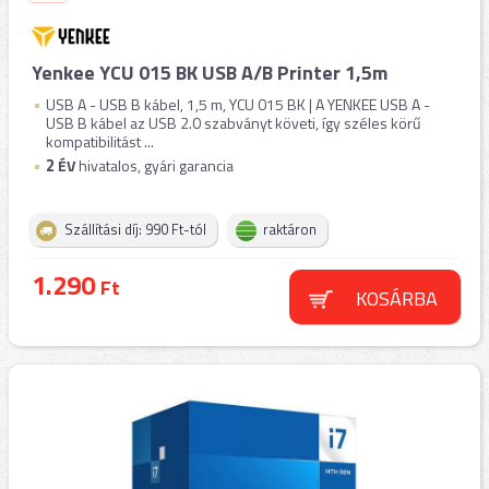
Yenkee YCU 015 BK USB A/B Printer 1,5m
USB A - USB B kábel, 1,5 m, YCU 015 BK | A YENKEE USB A -
USB B kábel az USB 2.0 szabványt követi, így széles körű
kompatibilitást ...
2
ÉV
hivatalos, gyári garancia
Szállítási díj: 990 Ft-tól
raktáron
1.290
Ft
KOSÁRBA