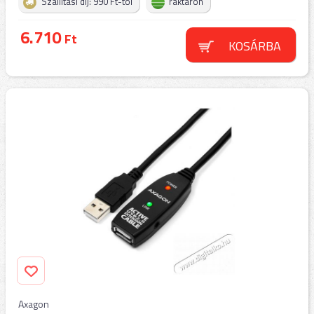
Szállítási díj: 990 Ft-tól
raktáron
6.710
Ft
KOSÁRBA
Axagon