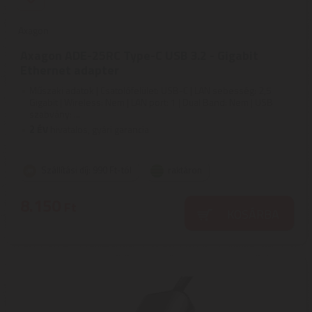
Axagon
Axagon ADE-25RC Type-C USB 3.2 - Gigabit
Ethernet adapter
Műszaki adatok | Csatolófelület: USB-C | LAN sebesség: 2,5
Gigabit | Wireless: Nem | LAN port: 1 | Dual Band: Nem | USB
szabvány: ...
2
ÉV
hivatalos, gyári garancia
Szállítási díj: 990 Ft-tól
raktáron
8.150
Ft
KOSÁRBA