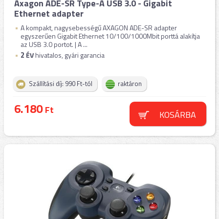
Axagon ADE-SR Type-A USB 3.0 - Gigabit
Ethernet adapter
A kompakt, nagysebességű AXAGON ADE-SR adapter
egyszerűen Gigabit Ethernet 10/100/1000Mbit porttá alakítja
az USB 3.0 portot. | A ...
2
ÉV
hivatalos, gyári garancia
Szállítási díj: 990 Ft-tól
raktáron
6.180
Ft
KOSÁRBA