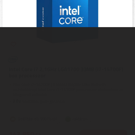
Intel Core i7 2,1GHz LGA1700 33MB (i7-14700F)
box processzor
Intel Core i7-14700F | A klassz Raptor Lake Refresh
architektúrájú Intel Core i7-14700F processzor elsősorban az
átlagosnál erősebb ...
3
ÉV
hivatalos, gyári garancia
Szállítási díj: 990 Ft-tól
raktáron
143.850
Ft