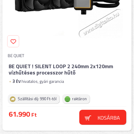
BE QUIET
BE QUIET ! SILENT LOOP 2 240mm 2x120mm
vízhűtéses processzor hűtő
3
ÉV
hivatalos, gyári garancia
Szállítási díj: 990 Ft-tól
raktáron
61.990
Ft
KOSÁRBA