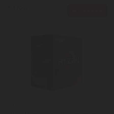
8.170
Ft
KOSÁRBA
AMD
AMD CPU Ryzen 5 4500 AM4 Box processzor