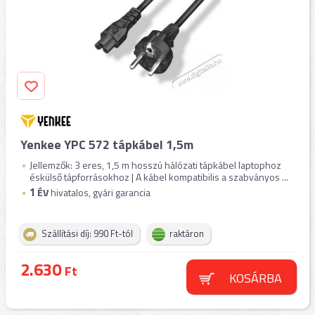
Yenkee YPC 572 tápkábel 1,5m
Jellemzők: 3 eres, 1,5 m hosszú hálózati tápkábel laptophoz
éskülső tápforrásokhoz | A kábel kompatibilis a szabványos ...
1
ÉV
hivatalos, gyári garancia
Szállítási díj: 990 Ft-tól
raktáron
2.630
Ft
KOSÁRBA