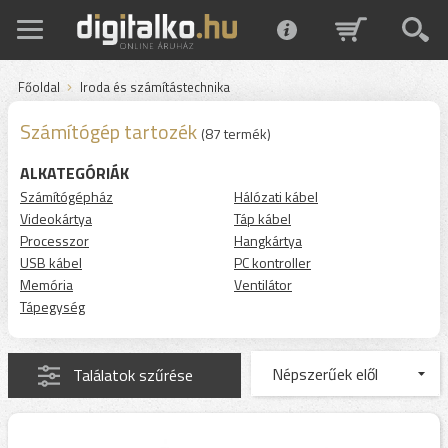
Főoldal
Iroda és számítástechnika
Számítógép tartozék
(87 termék)
ALKATEGÓRIÁK
Számítógépház
Hálózati kábel
Videokártya
Táp kábel
Processzor
Hangkártya
USB kábel
PC kontroller
Memória
Ventilátor
Tápegység
Találatok szűrése