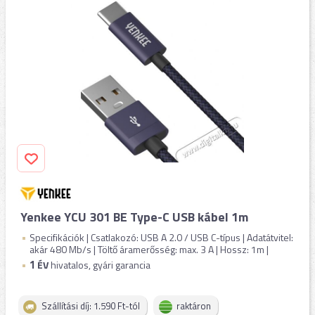
Yenkee YCU 301 BE Type-C USB kábel 1m
Specifikációk | Csatlakozó: USB A 2.0 / USB C-típus | Adatátvitel:
akár 480 Mb/s | Töltő áramerősség: max. 3 A | Hossz: 1m |
1
ÉV
hivatalos, gyári garancia
Szállítási díj: 1.590 Ft-tól
raktáron