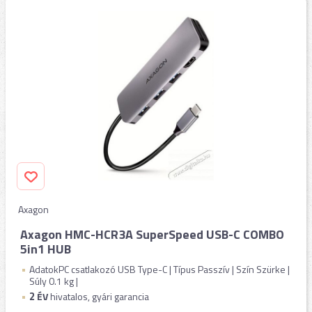
Axagon
Axagon HMC-HCR3A SuperSpeed USB-C COMBO
5in1 HUB
AdatokPC csatlakozó USB Type-C | Típus Passzív | Szín Szürke |
Súly 0.1 kg |
2
ÉV
hivatalos, gyári garancia