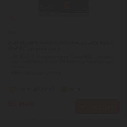
AMD
AMD Ryzen 5 7600X 4,7GHz Socket AM5 32MB
(7600X) box processzor
SPECIFIKÁCIÓ | Processzor foglalat: Socket AM5 | Kiszerelés:
BOX - Hűtő nélkül! | Sorozat: AMD Ryzen 5 | Magok száma: 6
magos | ...
3
ÉV
hivatalos, gyári garancia
Szállítási díj: 990 Ft-tól
raktáron
69.160
Ft
KOSÁRBA