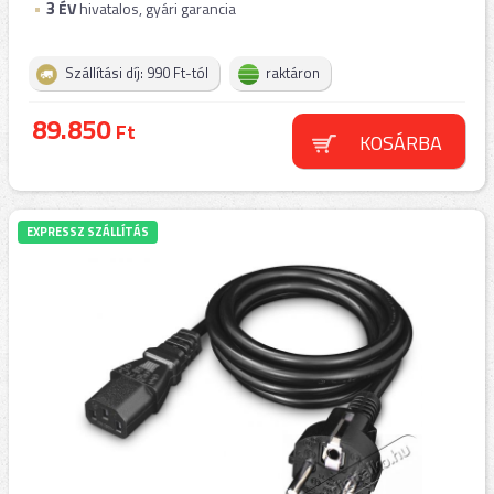
3
ÉV
hivatalos, gyári garancia
Szállítási díj: 990 Ft-tól
raktáron
89.850
Ft
KOSÁRBA
EXPRESSZ SZÁLLÍTÁS