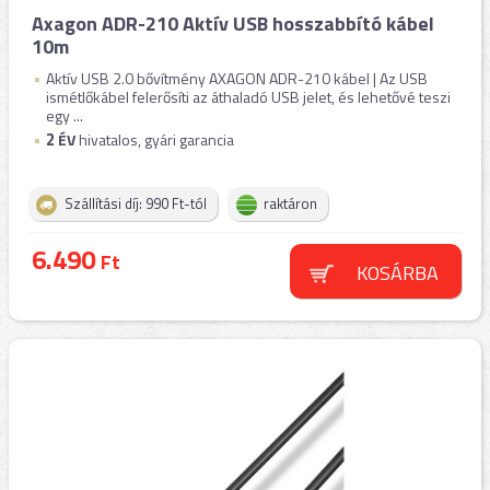
Axagon ADR-210 Aktív USB hosszabbító kábel
10m
Aktív USB 2.0 bővítmény AXAGON ADR-210 kábel | Az USB
ismétlőkábel felerősíti az áthaladó USB jelet, és lehetővé teszi
egy ...
2
ÉV
hivatalos, gyári garancia
Szállítási díj: 990 Ft-tól
raktáron
6.490
Ft
KOSÁRBA