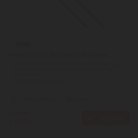
Yenkee YCU 012 BK USB A 2.0 M/M cable
YENKEE YCU 302 ADAT- ÉS TÖLTŐ USB-C KÁBEL | Egy nagy
szilárdságú erős nylon borítású kábel. Nagy tisztaságú,
oxigénmentes ...
2
ÉV
hivatalos, gyári garancia
Szállítási díj: 990 Ft-tól
raktáron
2.390
Ft
KOSÁRBA
2.070
Ft