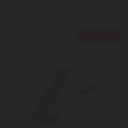
3
ÉV
hivatalos, gyári garancia
Szállítási díj: 990 Ft-tól
raktáron
292.750
Ft
KOSÁRBA