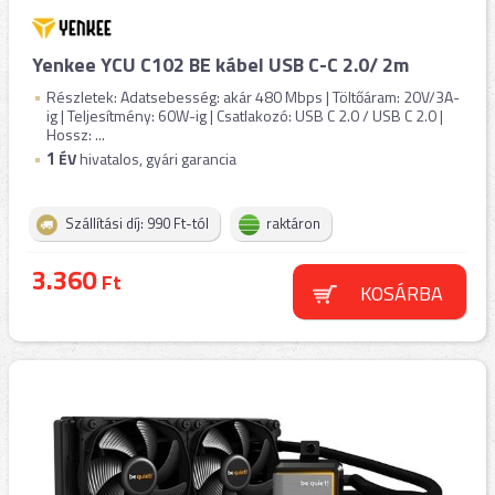
Yenkee YCU C102 BE kábel USB C-C 2.0/ 2m
Részletek: Adatsebesség: akár 480 Mbps | Töltőáram: 20V/3A-
ig | Teljesítmény: 60W-ig | Csatlakozó: USB C 2.0 / USB C 2.0 |
Hossz: ...
1
ÉV
hivatalos, gyári garancia
Szállítási díj: 990 Ft-tól
raktáron
3.360
Ft
KOSÁRBA