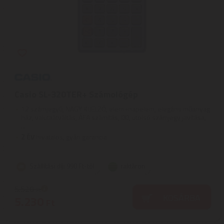
Casio SL-320TER+ Számológép
12 számjegyű, NAGY KIJELZŐ, elem+napelem, elegáns műanyag
ház, valutaátváltás, ÁFA számítás, 00, utolsó számjegy javítása,
...
2
ÉV
hivatalos, gyári garancia
Szállítási díj: 990 Ft-tól
raktáron
5.520
Ft
KOSÁRBA
5.230
Ft