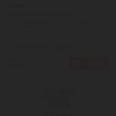
Casio FX 350CE X számológép
Több számjegyű grafikus LCD kijelző | Akkumulátor | 379
integrált matematikai függvények |
2
ÉV
hivatalos, gyári garancia
Szállítási díj: 990 Ft-tól
raktáron
9.260
Ft
KOSÁRBA
8.120
Ft