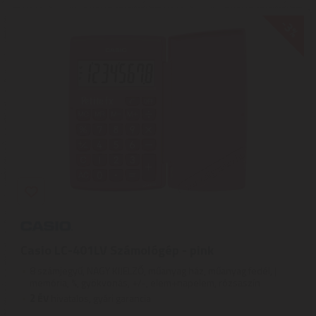
-3%
Casio LC-401LV Számológép - pink
8 számjegyű, NAGY KIJELZŐ, műanyag ház, műanyag fedél, |
memória, %, gyökvonás, +/-, elem+napelem, rózsaszín
2
ÉV
hivatalos, gyári garancia