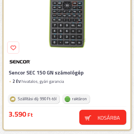
Sencor SEC 150 GN számológép
2
ÉV
hivatalos, gyári garancia
Szállítási díj: 990 Ft-tól
raktáron
3.590
Ft
KOSÁRBA