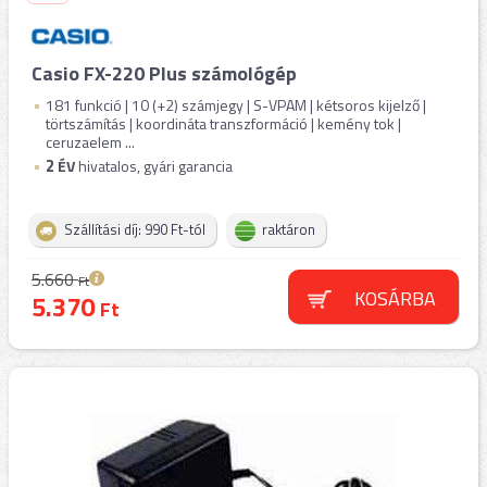
Casio FX-220 Plus számológép
181 funkció | 10 (+2) számjegy | S-VPAM | kétsoros kijelző |
törtszámítás | koordináta transzformáció | kemény tok |
ceruzaelem ...
2
ÉV
hivatalos, gyári garancia
Szállítási díj: 990 Ft-tól
raktáron
5.660
Ft
KOSÁRBA
5.370
Ft