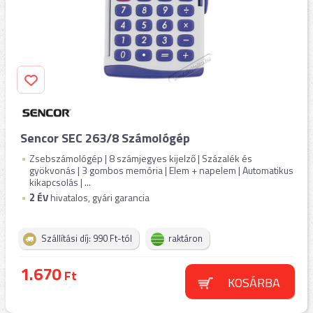
Sencor SEC 263/8 Számológép
Zsebszámológép | 8 számjegyes kijelző | Százalék és
gyökvonás | 3 gombos memória | Elem + napelem | Automatikus
kikapcsolás | ...
2
ÉV
hivatalos, gyári garancia
Szállítási díj: 990 Ft-tól
raktáron
1.670
Ft
KOSÁRBA