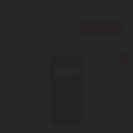
Szállítási díj: 990 Ft-tól
raktáron
4.480
Ft
KOSÁRBA
4.340
Ft
-12%