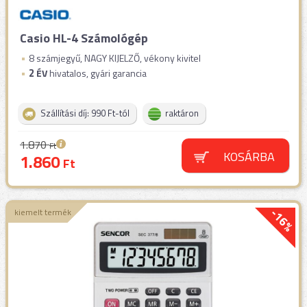
Casio HL-4 Számológép
8 számjegyű, NAGY KIJELZŐ, vékony kivitel
2
ÉV
hivatalos, gyári garancia
Szállítási díj: 990 Ft-tól
raktáron
1.870
Ft
KOSÁRBA
1.860
Ft
-16%
kiemelt termék