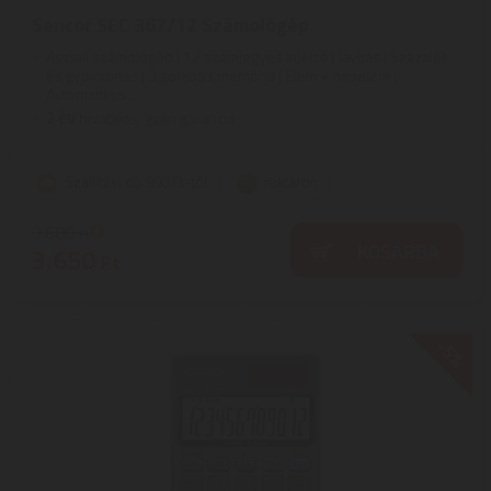
Sencor SEC 367/12 Számológép
Asztali számológép | 12 számjegyes kijelző | Javítás | Százalék
és gyökvonás | 3 gombos memória | Elem + napelem |
Automatikus ...
2
ÉV
hivatalos, gyári garancia
Szállítási díj: 990 Ft-tól
raktáron
3.680
Ft
KOSÁRBA
3.650
Ft
-5%