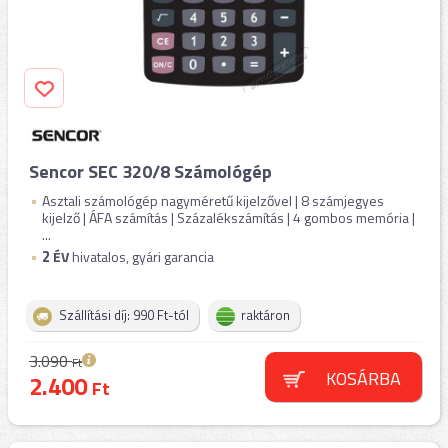
Sencor SEC 320/8 Számológép
Asztali számológép nagyméretű kijelzővel | 8 számjegyes
kijelző | ÁFA számítás | Százalékszámítás | 4 gombos memória |
...
2
ÉV
hivatalos, gyári garancia
Szállítási díj: 990 Ft-tól
raktáron
3.090
Ft
KOSÁRBA
2.400
Ft