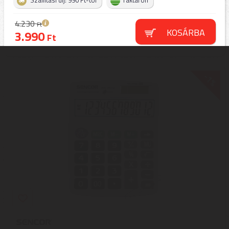
Szállítási díj: 990 Ft-tól
raktáron
4.230
Ft
KOSÁRBA
3.990
Ft
-1%