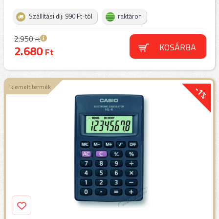
Szállítási díj: 990 Ft-tól
raktáron
2.950
Ft
KOSÁRBA
2.680
Ft
kiemelt termék
-1%