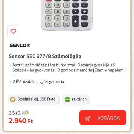
Sencor SEC 377/8 Számológép
Asztali számológép fém burkolattal | 8 számjegyes kijelző |
Százalék és gyökvonás | 3 gombos memória | Elem + napelem |
...
2
ÉV
hivatalos, gyári garancia
Szállítási díj: 990 Ft-tól
raktáron
3.510
Ft
KOSÁRBA
2.940
Ft