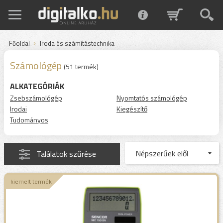
Főoldal
Iroda és számítástechnika
Számológép
(51 termék)
ALKATEGÓRIÁK
Zsebszámológép
Nyomtatós számológép
Irodai
Kiegészítő
Tudományos
Találatok szűrése
kiemelt termék