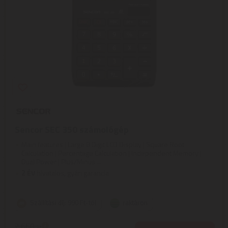
Sencor SEC 350 számológép
Main features | Large 8 Digit LCD Display | Square Root
Calculation | Percentage Calculation | Independent Memory |
Dual Power | Plus/Minus ...
2
ÉV
hivatalos, gyári garancia
Szállítási díj: 990 Ft-tól
raktáron
2.660
Ft