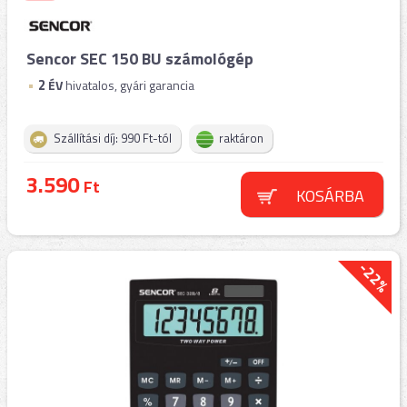
Sencor SEC 150 BU számológép
2
ÉV
hivatalos, gyári garancia
Szállítási díj: 990 Ft-tól
raktáron
3.590
Ft
KOSÁRBA
-22%