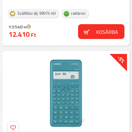
Szállítási díj: 990 Ft-tól
raktáron
13.540
Ft
KOSÁRBA
12.410
Ft
-5%