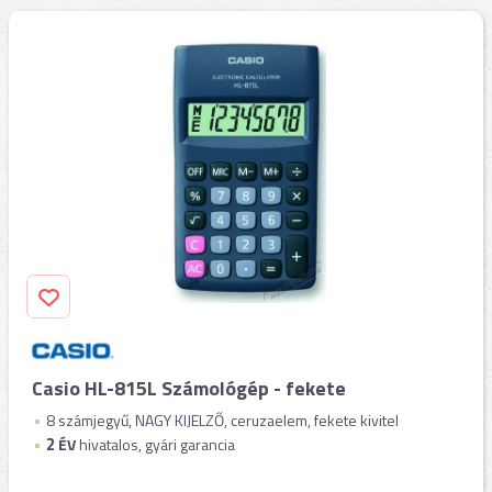
Casio HL-815L Számológép - fekete
8 számjegyű, NAGY KIJELZŐ, ceruzaelem, fekete kivitel
2
ÉV
hivatalos, gyári garancia