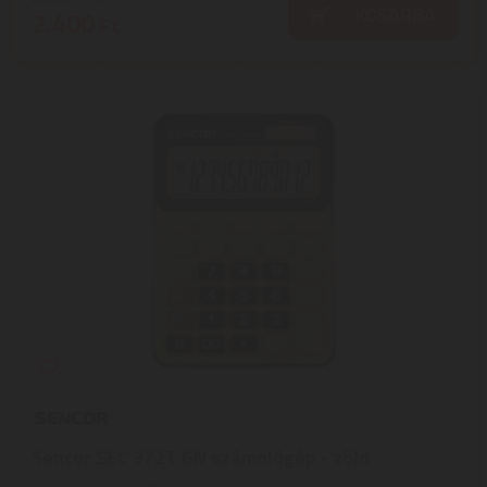
KOSÁRBA
2.400
Ft
Sencor SEC 372T GN számológép - zöld