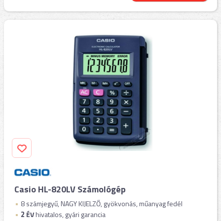
Casio HL-820LV Számológép
8 számjegyű, NAGY KIJELZŐ, gyökvonás, műanyag fedél
2
ÉV
hivatalos, gyári garancia