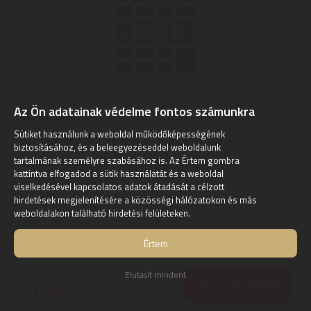
Az Ön adatainak védelme fontos számunkra
Sütiket használunk a weboldal működőképességének
Sencor SEC 255/8 Számológép
biztosításához, és a beleegyezéseddel weboldalunk
tartalmának személyre szabásához is. Az Értem gombra
Zsebszámológép | Nagy, 8 számjegyes kijelző | Százalék és
gyökvonás | 3 gombos memória | Elem + napelem | Automatikus
kattintva elfogadod a sütik használatát és a weboldal
...
viselkedésével kapcsolatos adatok átadását a célzott
2
hirdetések megjelenítésére a közösségi hálózatokon és más
ÉV
hivatalos, gyári garancia
weboldalakon található hirdetési felületeken.
Szállítási díj: 990 Ft-tól
raktáron
Értem
2.100
Elutasít mindent
Ft
KOSÁRBA
2.090
Ft