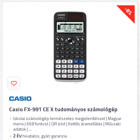
-8%
Casio FX-991 CE X tudományos számológép
Iskolai számológép természetes megjelenítéssel | Magyar
menü | 668 funkció | QR kód | Kettős áramellátás | Műszaki
adatok | ...
2
ÉV
hivatalos, gyári garancia