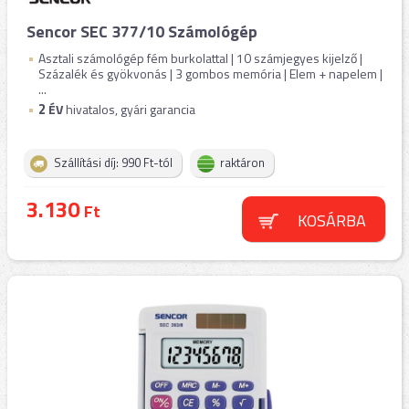
Sencor SEC 377/10 Számológép
Asztali számológép fém burkolattal | 10 számjegyes kijelző |
Százalék és gyökvonás | 3 gombos memória | Elem + napelem |
...
2
ÉV
hivatalos, gyári garancia
Szállítási díj: 990 Ft-tól
raktáron
3.130
Ft
KOSÁRBA