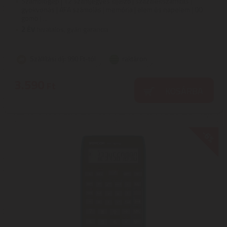
Számológép | 12 számjegyes kijelző | százalékszámítás |
gyökvonás | ÁFA számolás | memória | elem és napelem | 00
gomb | ...
2
ÉV
hivatalos, gyári garancia
Szállítási díj: 990 Ft-tól
raktáron
3.590
Ft
KOSÁRBA
-6%