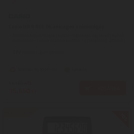
Casio HR 8 RCE BK szalagos számológép
Általános tulajdonságok | Kijelző magassága: egysoros | Kijelző
szélessége - helyek száma a kijelzőn: 12 | Magasság: 209 mm |
...
2
ÉV
hivatalos, gyári garancia
Szállítási díj: 990 Ft-tól
raktáron
17.150
Ft
KOSÁRBA
15.450
Ft
-10%
kiemelt termék