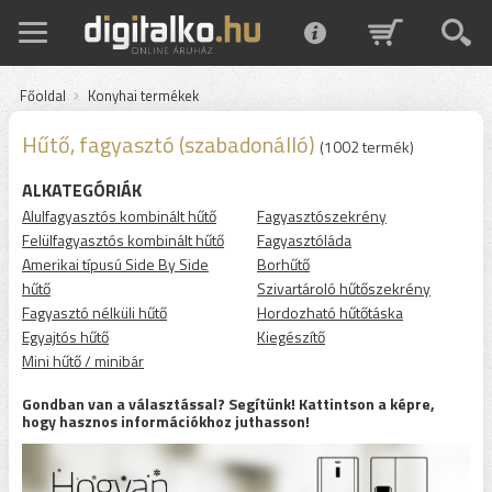
Főoldal
Konyhai termékek
Hűtő, fagyasztó (szabadonálló)
(1002 termék)
ALKATEGÓRIÁK
Alulfagyasztós kombinált hűtő
Fagyasztószekrény
Felülfagyasztós kombinált hűtő
Fagyasztóláda
Amerikai típusú Side By Side
Borhűtő
hűtő
Szivartároló hűtőszekrény
Fagyasztó nélküli hűtő
Hordozható hűtőtáska
Egyajtós hűtő
Kiegészítő
Mini hűtő / minibár
Gondban van a választással? Segítünk! Kattintson a képre,
hogy hasznos információkhoz juthasson!