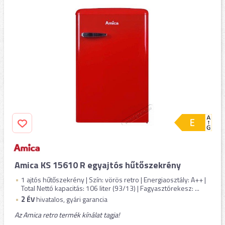
Amica KS 15610 R egyajtós hűtőszekrény
1 ajtós hűtőszekrény | Szín: vörös retro | Energiaosztály: A++ |
Total Nettó kapacitás: 106 liter (93/13) | Fagyasztórekesz: ...
2
ÉV
hivatalos, gyári garancia
Az Amica retro termék kínálat tagja!