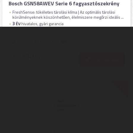
Bosch GSN58AWEV Serie 6 fagyasztószekrény
FreshSense: tökéletes tárolási klíma | Az optimális tárolási
körülményeknek köszönhetően, élelmiszere megőrzi ideális ...
3
ÉV
hivatalos, gyári garancia
Szállítási díj: 6.890 Ft
raktáron
346.950
Ft
KOSÁRBA
-2%