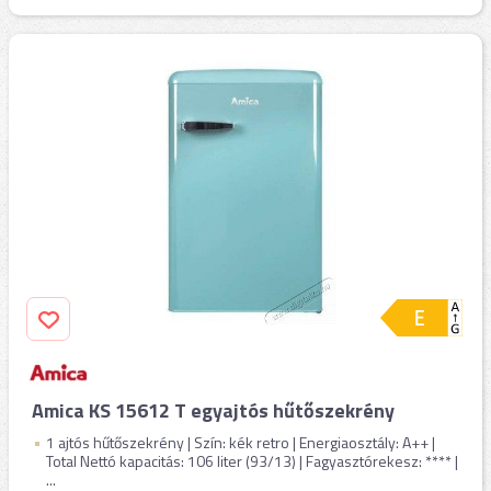
Amica KS 15612 T egyajtós hűtőszekrény
1 ajtós hűtőszekrény | Szín: kék retro | Energiaosztály: A++ |
Total Nettó kapacitás: 106 liter (93/13) | Fagyasztórekesz: **** |
...