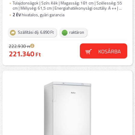
Tulajdonságok | Szín: Kék | Magasság: 181 cm | Szélesség: 55
cm | Mélység: 61,5 cm | Energiahatékonysági osztály: A ++ | ...
2
ÉV
hivatalos, gyári garancia
Szállítási díj: 6.890 Ft
raktáron
222.930
Ft
KOSÁRBA
221.340
Ft