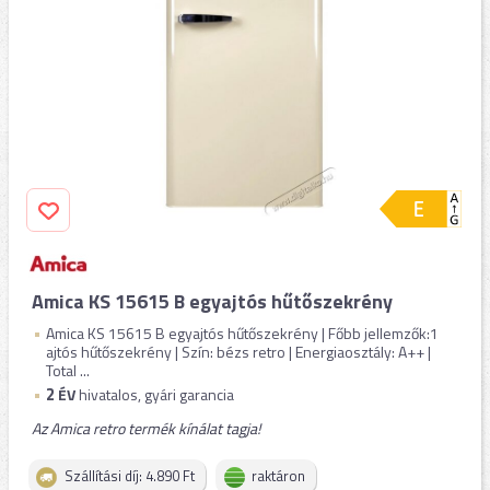
Amica KS 15615 B egyajtós hűtőszekrény
Amica KS 15615 B egyajtós hűtőszekrény | Főbb jellemzők:1
ajtós hűtőszekrény | Szín: bézs retro | Energiaosztály: A++ |
Total ...
2
ÉV
hivatalos, gyári garancia
Az Amica retro termék kínálat tagja!
Szállítási díj: 4.890 Ft
raktáron