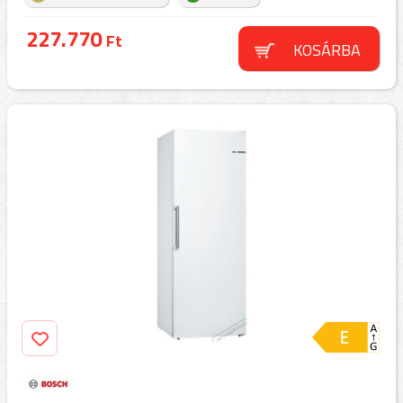
227.770
Ft
KOSÁRBA