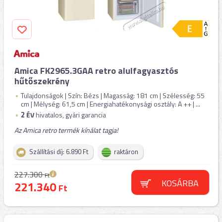
Amica FK2965.3GAA retro alulfagyasztós
hűtőszekrény
Tulajdonságok | Szín: Bézs | Magasság: 181 cm | Szélesség: 55
cm | Mélység: 61,5 cm | Energiahatékonysági osztály: A ++ | ...
2
ÉV
hivatalos, gyári garancia
Az Amica retro termék kínálat tagja!
Szállítási díj: 6.890 Ft
raktáron
227.300
Ft
KOSÁRBA
221.340
Ft