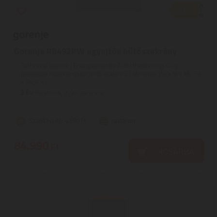
Gorenje RB492PW egyajtós hűtőszekrény
Technikai adatok | Energiaosztály A-tól (hatékony) G-ig
(kevésbé hatékony) terjedő skálán: E | Méretek (SZx M x M): 56
× 84,5 × ...
3
ÉV
hivatalos, gyári garancia
Szállítási díj: 4.890 Ft
raktáron
84.990
Ft
KOSÁRBA