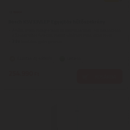
Bosch KSV33VLEP Egyajtós hűtőszekrény
A hűtő, amely hidegre teszi az élelmiszereket. | Ha bekapcsolja
a Szuperhűtés funkciót, mielőtt vásárolni indul, azzal rövid ...
3
ÉV
hivatalos, gyári garancia
Szállítási díj: 6.890 Ft
raktáron
254.990
Ft
KOSÁRBA