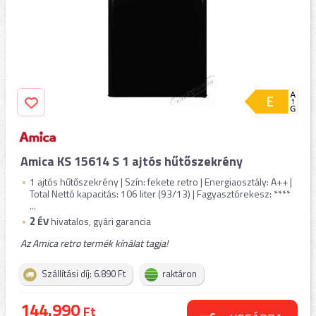
Amica KS 15614 S 1 ajtós hűtőszekrény
1 ajtós hűtőszekrény | Szín: fekete retro | Energiaosztály: A++ |
Total Nettó kapacitás: 106 liter (93/13) | Fagyasztórekesz: ****
...
2
ÉV
hivatalos, gyári garancia
Az Amica retro termék kínálat tagja!
Szállítási díj: 6.890 Ft
raktáron
144.990
Ft