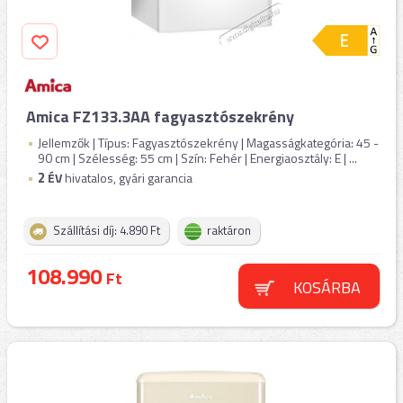
Amica FZ133.3AA fagyasztószekrény
Jellemzők | Típus: Fagyasztószekrény | Magasságkategória: 45 -
90 cm | Szélesség: 55 cm | Szín: Fehér | Energiaosztály: E | ...
2
ÉV
hivatalos, gyári garancia
Szállítási díj: 4.890 Ft
raktáron
108.990
Ft
KOSÁRBA