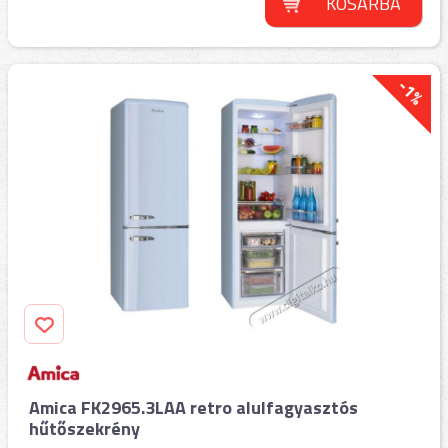
KOSÁRBA
-1%
Amica FK2965.3LAA retro alulfagyasztós
hűtőszekrény