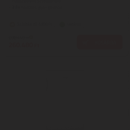
hűtőszekrény Szabadonálló ...
3
ÉV
hivatalos, gyári garancia
Szállítási díj: 6.890 Ft
raktáron
288.440
Ft
KOSÁRBA
260.480
Ft