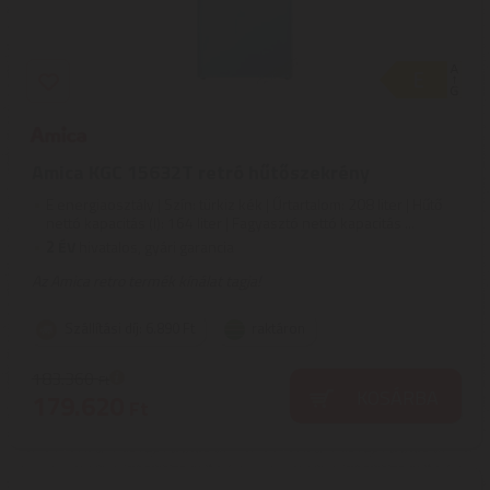
Amica KGC 15632T retró hűtőszekrény
E energiaosztály | Szín: türkiz kék | Űrtartalom: 208 liter | Hűtő
nettó kapacitás (l): 164 liter | Fagyasztó nettó kapacitás ...
2
ÉV
hivatalos, gyári garancia
Az Amica retro termék kínálat tagja!
Szállítási díj: 6.890 Ft
raktáron
183.360
Ft
KOSÁRBA
179.620
Ft