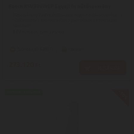
Bosch KSV33VWEP Egyajtós hűtőszekrény
Hűtőszekrény VitaFresh Box-szal: nagyon hatékonyan hűt - a
hűtőrekesznek köszönhetően a gyümölcsök és zöldségek
hosszabb ...
3
ÉV
hivatalos, gyári garancia
Szállítási díj: 6.890 Ft
raktáron
273.120
Ft
KOSÁRBA
-10%
EXPRESSZ SZÁLLÍTÁS