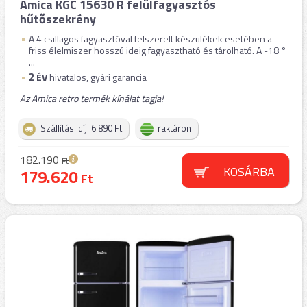
Amica KGC 15630 R felülfagyasztós
hűtőszekrény
A 4 csillagos fagyasztóval felszerelt készülékek esetében a
friss élelmiszer hosszú ideig fagyasztható és tárolható. A -18 °
...
2
ÉV
hivatalos, gyári garancia
Az Amica retro termék kínálat tagja!
Szállítási díj: 6.890 Ft
raktáron
182.190
Ft
KOSÁRBA
179.620
Ft