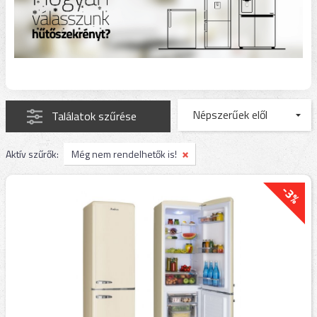
Találatok szűrése
Aktív szűrők:
Még nem rendelhetők is!
-3%