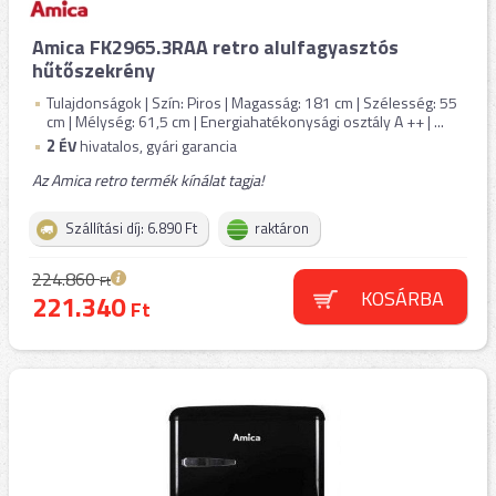
Amica FK2965.3RAA retro alulfagyasztós
hűtőszekrény
Tulajdonságok | Szín: Piros | Magasság: 181 cm | Szélesség: 55
cm | Mélység: 61,5 cm | Energiahatékonysági osztály A ++ | ...
2
ÉV
hivatalos, gyári garancia
Az Amica retro termék kínálat tagja!
Szállítási díj: 6.890 Ft
raktáron
224.860
Ft
KOSÁRBA
221.340
Ft