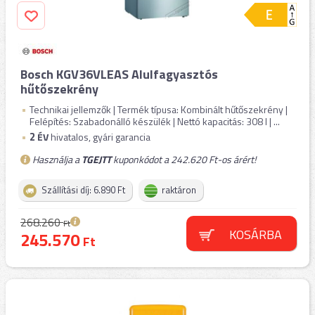
Bosch KGV36VLEAS Alulfagyasztós
hűtőszekrény
Technikai jellemzők | Termék típusa: Kombinált hűtőszekrény |
Felépítés: Szabadonálló készülék | Nettó kapacitás: 308 l | ...
2
ÉV
hivatalos, gyári garancia
Használja a
TGEJTT
kuponkódot a 242.620 Ft-os árért!
Szállítási díj: 6.890 Ft
raktáron
268.260
Ft
KOSÁRBA
245.570
Ft