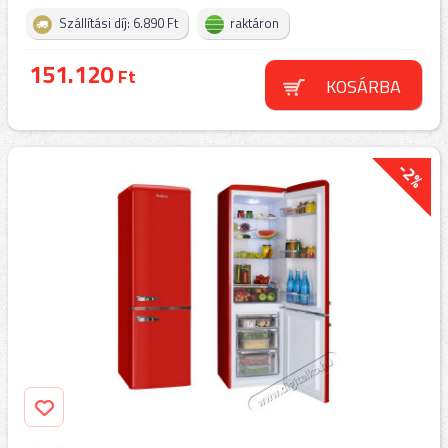
Szállítási díj: 6.890 Ft
raktáron
151.120
Ft
KOSÁRBA
-2%