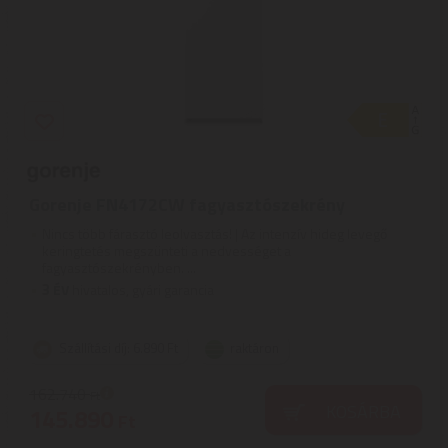
Gorenje FN4172CW fagyasztószekrény
Nincs több fárasztó leolvasztás! | Az intenzív hideg levegő
keringtetés megszünteti a nedvességet a
fagyasztószekrényben. ...
3
ÉV
hivatalos, gyári garancia
Szállítási díj: 6.890 Ft
raktáron
162.740
Ft
KOSÁRBA
145.890
Ft