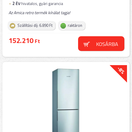
2
ÉV
hivatalos, gyári garancia
Az Amica retro termék kínálat tagja!
Szállítási díj: 6.890 Ft
raktáron
152.210
Ft
KOSÁRBA
-8%