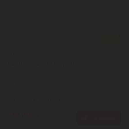
Bosch GSN58AWDV fagyasztószekrény
Leírás | XXL méret: extra nagy hely élelmiszereinek. | NoFrost:
nincs több leolvasztás a jégképződés elleni ...
3
ÉV
hivatalos, gyári garancia
Szállítási díj: 6.890 Ft
raktáron
382.260
Ft
KOSÁRBA