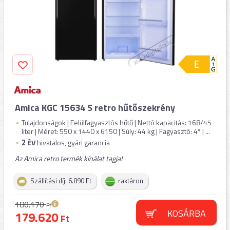
Amica KGC 15634 S retro hűtőszekrény
Tulajdonságok | Felülfagyasztós hűtő | Nettó kapacitás: 168/45
liter | Méret: 550 x 1440 x 6150 | Súly: 44 kg | Fagyasztó: 4* | ...
2
ÉV
hivatalos, gyári garancia
Az Amica retro termék kínálat tagja!
Szállítási díj: 6.890 Ft
raktáron
180.170
Ft
KOSÁRBA
179.620
Ft