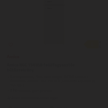
Amica KGC 15635B felülfagyasztós
hűtőszekrény
E energiaosztály | Szín: bézs (beige) | RETRO sorozat |
Űrtartalom: 208 liter | KGC 15635 B | Hűtő nettó kapacitás (l):
164 liter | ...
2
ÉV
hivatalos, gyári garancia
Az Amica retro termék kínálat tagja!