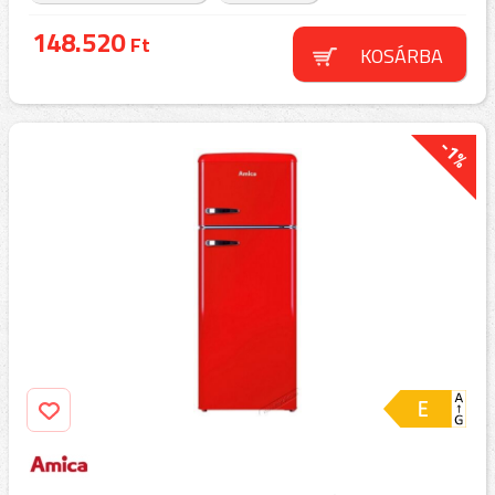
148.520
Ft
KOSÁRBA
-1%