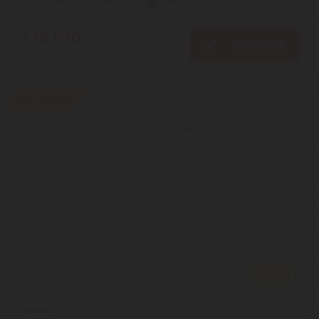
Szállítási díj: 6.890 Ft
raktáron
179.620
Ft
KOSÁRBA
kiemelt termék