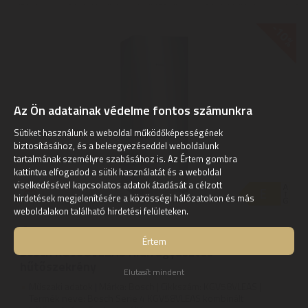
-10%
Az Ön adatainak védelme fontos számunkra
Sütiket használunk a weboldal működőképességének
biztosításához, és a beleegyezéseddel weboldalunk
tartalmának személyre szabásához is. Az Értem gombra
kattintva elfogadod a sütik használatát és a weboldal
viselkedésével kapcsolatos adatok átadását a célzott
hirdetések megjelenítésére a közösségi hálózatokon és más
weboldalakon található hirdetési felületeken.
Értem
Bosch KGV58VLEAS Alulfagyasztós
hűtőszekrény
Elutasít mindent
Műszaki adatok | Márka: Bosch | Cikkszám: KGV58VLEAS |
Termék neve: Bosch Serie 4 KGV58VLEAS kombinált