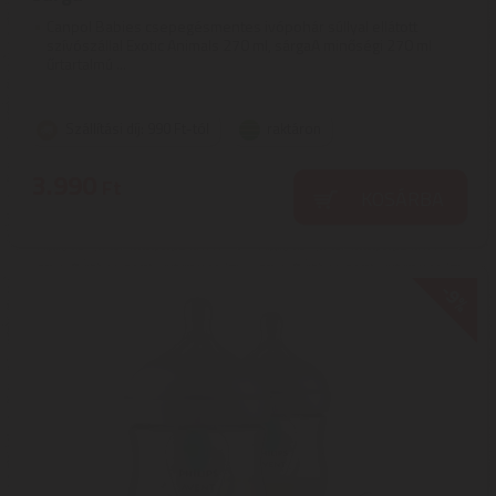
Canpol Babies csepegésmentes ivópohár súllyal ellátott
szívószállal Exotic Animals 270 ml, sárgaA minőségi 270 ml
űrtartalmú ...
Szállítási díj: 990 Ft-tól
raktáron
3.990
Ft
KOSÁRBA
-9%