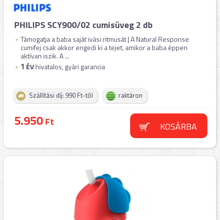
PHILIPS SCY900/02 cumisüveg 2 db
Támogatja a baba saját ivási ritmusát | A Natural Response
cumifej csak akkor engedi ki a tejet, amikor a baba éppen
aktívan iszik. A ...
1
ÉV
hivatalos, gyári garancia
Szállítási díj: 990 Ft-tól
raktáron
5.950
Ft
KOSÁRBA