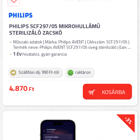
PHILIPS SCF297/05 MIKROHULLÁMÚ
STERILIZÁLÓ ZACSKÓ
Műszaki adatok | Márka: Philips AVENT | Cikkszám: SCF297/05 |
Termék neve: Philips AVENT SCF297/05 üveg sterilizáló | Ean: ...
1
ÉV
hivatalos, gyári garancia
Szállítási díj: 990 Ft-tól
raktáron
4.870
Ft
KOSÁRBA
-3%