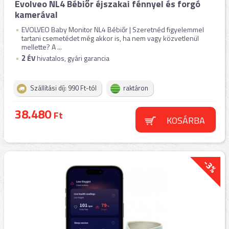
Evolveo NL4 Bébiőr éjszakai fénnyel és forgó
kamerával
EVOLVEO Baby Monitor NL4 Bébiőr | Szeretnéd figyelemmel
tartani csemetédet még akkor is, ha nem vagy közvetlenül
mellette? A ...
2
ÉV
hivatalos, gyári garancia
Szállítási díj: 990 Ft-tól
raktáron
38.480
Ft
KOSÁRBA
-3%