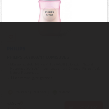
PHILIPS SCY903/11 CUMISÜVEG
Műszaki adatok | Márka: Philips AVENT | Cikkszám: Natural
Response SCY903/11 Cumisüveg | Termék neve: Philips AVENT
Natural Response ...
1
ÉV
hivatalos, gyári garancia
Szállítási díj: 990 Ft-tól
raktáron
4.890
Ft
KOSÁRBA