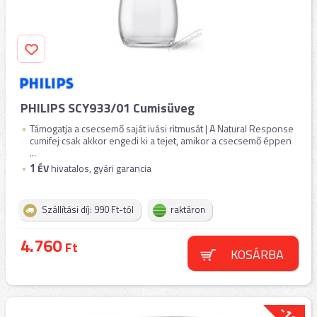
PHILIPS SCY933/01 Cumisüveg
Támogatja a csecsemő saját ivási ritmusát | A Natural Response
cumifej csak akkor engedi ki a tejet, amikor a csecsemő éppen
...
1
ÉV
hivatalos, gyári garancia
Szállítási díj: 990 Ft-tól
raktáron
4.760
Ft
KOSÁRBA