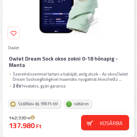
Owlet
Owlet Dream Sock okos zokni 0-18 hónapig -
Menta
Szeretnészemmel tartani a babáját, amíg alszik - Az okosOwlet
Dream Socksegítségével maximális nyugalmat élvezhetEz ...
2
ÉV
hivatalos, gyári garancia
Szállítási díj: 990 Ft-tól
raktáron
142.330
Ft
KOSÁRBA
137.980
Ft