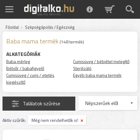
Főoldal
Szépségápolás / Egészség
Baba mama termék
(148 termék)
ALKATEGÓRIÁK
Baba mérleg
Cumisüveg / bébiétel melegítő
Bébiőr / babafigyelő
Sterilizáló
Cumisüveg / cumi / etetés
Egyéb baba mama termék
kiegészítő
Találatok szűrése
Aktív szűrők:
Még nem rendelhetők is!