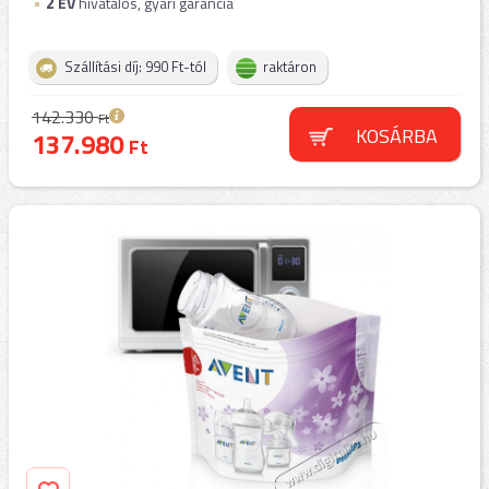
2
ÉV
hivatalos, gyári garancia
Szállítási díj: 990 Ft-tól
raktáron
142.330
Ft
KOSÁRBA
137.980
Ft