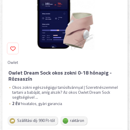
Owlet
Owlet Dream Sock okos zokni 0-18 hónapig -
Rózsaszín
Okos zokni egészségügyi tanúsítvánnyal | Szeretnészemmel
tartani a babáját, amíg alszik? Az okos Owlet Dream Sock
segítségével ...
2
ÉV
hivatalos, gyári garancia
Szállítási díj: 990 Ft-tól
raktáron