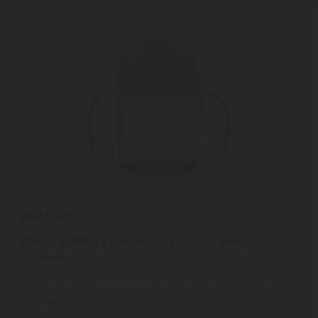
PHILIPS AVENT Classic itatópohár 200 ml -
fiúknak
Philips AVENT Classic itatópohár 200 ml - fiúknak | Olyan
poharat keresel gyermeked számára, amelyből könnyű inni?
Bemutatjuk a ...