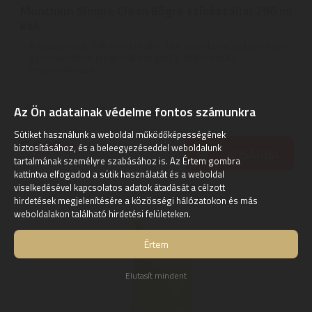
Munchkin Simple Clean Bögre szívószállal 296 ml
kék
A jól átgondolt 296 ml űrtartalmú Munchkin tanulópohár segít a
gyermekednek megtanulni segítség nélkül inni.Az
ergonomikusan ...
Az Ön adatainak védelme fontos számunkra
Szállítási díj: 990 Ft-tól
raktáron
Sütiket használunk a weboldal működőképességének
5.880
Ft
biztosításához, és a beleegyezéseddel weboldalunk
KOSÁRBA
tartalmának személyre szabásához is. Az Értem gombra
kattintva elfogadod a sütik használatát és a weboldal
viselkedésével kapcsolatos adatok átadását a célzott
hirdetések megjelenítésére a közösségi hálózatokon és más
weboldalakon található hirdetési felületeken.
Értem
Elutasít mindent