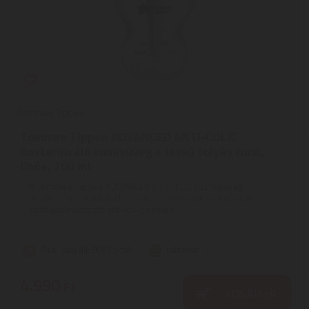
Tommee Tippee
Tommee Tippee ADVANCED ANTI-COLIC
önsterilizáló cumisüveg + lassú folyás cumi,
0hó+, 260 ml
A Tommee Tippee ADVANCED ANTI-COLIC cumisüveg
alkalmashasi kólikára hajlamos csecsemők számára. A
szabadalmaztatott anti-colic szelep ...
Szállítási díj: 990 Ft-tól
raktáron
4.990
Ft
KOSÁRBA