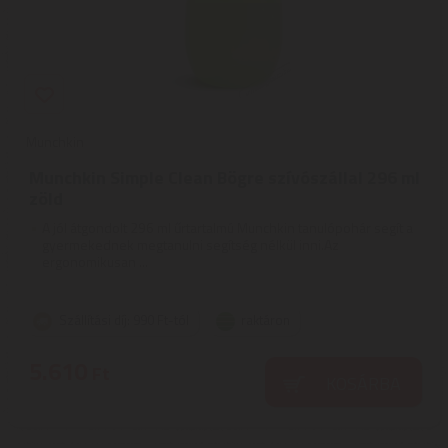
Munchkin
Munchkin Simple Clean Bögre szívószállal 296 ml
zöld
A jól átgondolt 296 ml űrtartalmú Munchkin tanulópohár segít a
gyermekednek megtanulni segítség nélkül inni.Az
ergonomikusan ...
Szállítási díj: 990 Ft-tól
raktáron
5.610
Ft
KOSÁRBA