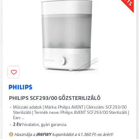
-11%
PHILIPS SCF293/00 GŐZSTERILIZÁLÓ
Műszaki adatok | Márka: Philips AVENT | Cikkszám: SCF293/00
Sterilizáló | Termék neve: Philips AVENT SCF293/00 Sterilizáló |
Ean: ...
2
ÉV
hivatalos, gyári garancia
Használja a
JR6FWY
kuponkódot a 41.360 Ft-os árért!