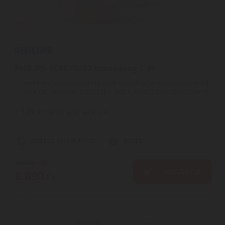
PHILIPS SCY670/02 cumisüveg 2 db
A mellhez hasonló áramlik, csökkennek az etetési problémák |
Nyugodt, kényelmes etetést biztosít. A Natural Response cumi
...
1
ÉV
hivatalos, gyári garancia
Szállítási díj: 990 Ft-tól
raktáron
7.600
Ft
KOSÁRBA
6.890
Ft