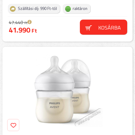
Szállítási díj: 990 Ft-tól
raktáron
47.440
Ft
KOSÁRBA
41.990
Ft