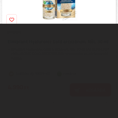
Elmiplant
Elmiplant Hyaluronic Gold arcszérum, Női, 30 ml
Elmiplant Hyaluronic Gold arcszérum, Női, 30 ml | Az ELMIPLANT
HYALURONIC GOLD ARCSZÉRUMA ránctalanító és bőrfeszesítő
hatású, ...
Szállítási díj: 990 Ft-tól
raktáron
4.990
Ft
KOSÁRBA