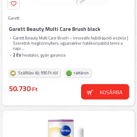
Garett
Garett Beauty Multi Care Brush black
Garett Beauty Multi Care Brush – innovatív fejbőrápoló eszköz |
Szeretné megkönnyíteni, ugyanakkor hatékonyabbá tenni a
napi ...
2
ÉV
hivatalos, gyári garancia
Szállítási díj: 990 Ft-tól
raktáron
50.730
Ft
KOSÁRBA