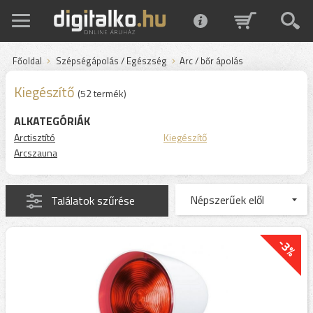
Főoldal
Szépségápolás / Egészség
Arc / bőr ápolás
Kiegészítő
(52 termék)
ALKATEGÓRIÁK
Arctisztító
Kiegészítő
Arcszauna
Találatok szűrése
-3%