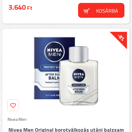
3.640
Ft
KOSÁRBA
-8%
Nivea Men
Nivea Men Original borotválkozás utáni balzsam