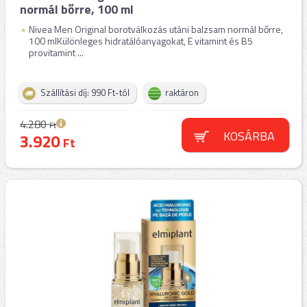
normál bőrre, 100 ml
Nivea Men Original borotválkozás utáni balzsam normál bőrre,
100 mlKülönleges hidratálóanyagokat, E vitamint és B5
provitamint ...
Szállítási díj: 990 Ft-tól
raktáron
4.280
Ft
KOSÁRBA
3.920
Ft