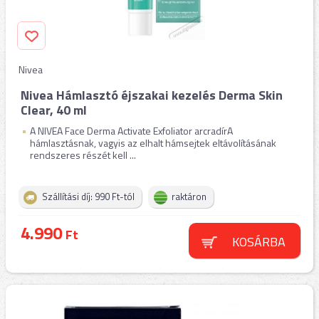
Nivea
Nivea Hámlasztó éjszakai kezelés Derma Skin
Clear, 40 ml
A NIVEA Face Derma Activate Exfoliator arcradírA
hámlasztásnak, vagyis az elhalt hámsejtek eltávolításának
rendszeres részét kell ...
Szállítási díj: 990 Ft-tól
raktáron
4.990
Ft
KOSÁRBA