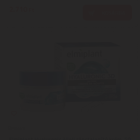
2.710
Ft
KOSÁRBA
Elmiplant
Elmiplant Hyaluronic éjjeli ránctalanító krém, 50