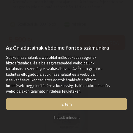
A termék minden bőrtípusra ajánlott. | A krémet kifejezetten az
öregedés jeleit mutató száraz bőrű férfiak számára ...
Szállítási díj: 990 Ft-tól
raktáron
5.500
Ft
KOSÁRBA
Az Ön adatainak védelme fontos számunkra
Sütiket használunk a weboldal működőképességének
biztosításához, és a beleegyezéseddel weboldalunk
tartalmának személyre szabásához is. Az Értem gombra
kattintva elfogadod a sütik használatát és a weboldal
viselkedésével kapcsolatos adatok átadását a célzott
hirdetések megjelenítésére a közösségi hálózatokon és más
weboldalakon található hirdetési felületeken.
Értem
Elutasít mindent