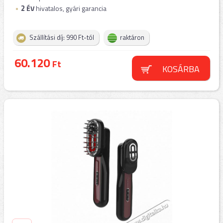
2
ÉV
hivatalos, gyári garancia
Szállítási díj: 990 Ft-tól
raktáron
60.120
Ft
KOSÁRBA