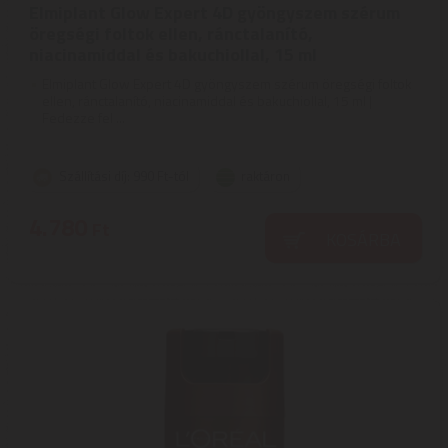
Elmiplant Glow Expert 4D gyöngyszem szérum
öregségi foltok ellen, ránctalanító,
niacinamiddal és bakuchiollal, 15 ml
Elmiplant Glow Expert 4D gyöngyszem szérum öregségi foltok
ellen, ránctalanító, niacinamiddal és bakuchiollal, 15 ml |
Fedezze fel ...
Szállítási díj: 990 Ft-tól
raktáron
4.780
Ft
KOSÁRBA