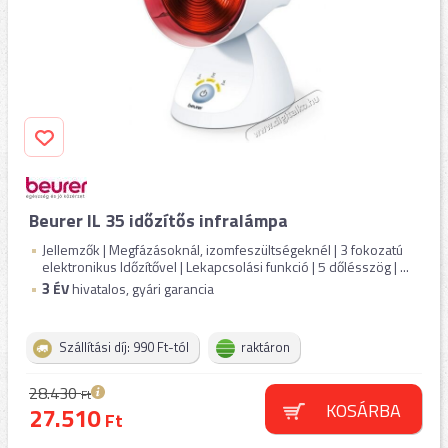
Beurer IL 35 időzítős infralámpa
Jellemzők | Megfázásoknál, izomfeszültségeknél | 3 fokozatú
elektronikus Időzítővel | Lekapcsolási funkció | 5 dőlésszög | ...
3
ÉV
hivatalos, gyári garancia
Szállítási díj: 990 Ft-tól
raktáron
28.430
Ft
KOSÁRBA
27.510
Ft