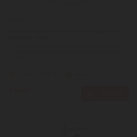
Nivea Men
Nivea Men Silver Protect Borotválkozás utáni
arcszesz, 100ml
LeírásA Silver Protect After Shave Lotiont modern arcápoló
technológia segítségével fejlesztették ki. Könnyű formulája
ezüst ...
Szállítási díj: 990 Ft-tól
raktáron
3.640
Ft
KOSÁRBA