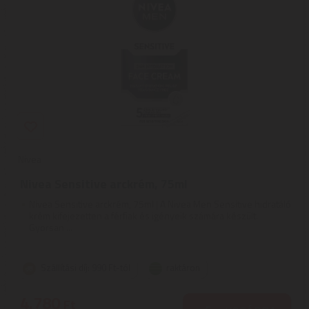
Nivea
Nivea Sensitive arckrém, 75ml
Nivea Sensitive arckrém, 75ml | A Nivea Men Sensitive hidratáló
krém kifejezetten a férfiak és igényeik számára készült.
Gyorsan ...
Szállítási díj: 990 Ft-tól
raktáron
4.780
Ft