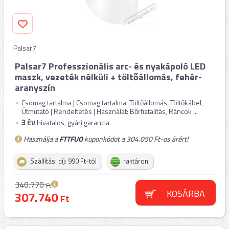
Palsar7
Palsar7 Professzionális arc- és nyakápoló LED
maszk, vezeték nélküli + töltőállomás, fehér-
aranyszín
Csomag tartalma | Csomag tartalma: Töltőállomás, Töltőkábel,
Útmutató | Rendeltetés | Használat: Bőrfiatalítás, Ráncok ...
3
ÉV
hivatalos, gyári garancia
Használja a
FTTFUO
kuponkódot a 304.050 Ft-os árért!
Szállítási díj: 990 Ft-tól
raktáron
340.770
Ft
KOSÁRBA
307.740
Ft