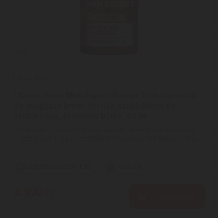
L'Oreal Paris
L'Oreal Paris Men Expert Barber Club hidratáló
és nyugtató krém, férfiak szakállához és
arcbőréhez, érzékeny bőrre, 50 ml
A termék minden bőrtípusra ajánlott, beleértve az érzékeny
bőrt is.2 az 1-ben hidratáló krém: SZAKÁLL: hidratálja, simítja ...
Szállítási díj: 990 Ft-tól
raktáron
8.990
Ft
KOSÁRBA