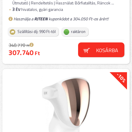
Útmutató | Rendeltetés | Használat: Bőrfiatalítás, Ráncok ...
3
ÉV
hivatalos, gyári garancia
Használja a
RJTEEN
kuponkódot a 304.050 Ft-os árért!
Szállítási díj: 990 Ft-tól
raktáron
340.770
Ft
KOSÁRBA
307.740
Ft
-10%