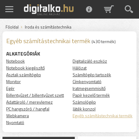
Főoldal
Iroda és számítástechnika
Egyéb számítástechnikai termék
(430 termék)
ALKATEGÓRIÁK
Notebook
Digitalizáló eszköz
Notebook kiegészítő
Hálózat
Asztali számítógép
Számítógép tartozék
Monitor
Címkenyomtató
Egér
Iratmegsemmisítő
Billentyűzet / billentyűzet szett
Papír kezelő termék
Adattároló / merevlemez
Számológép
PC hangszóró / hangfal
Játék konzol
Webkamera
Egyéb számítástechnikai termék
Nyomtató