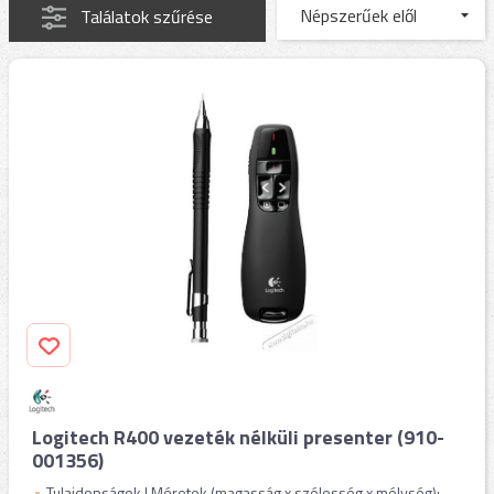
Találatok szűrése
Logitech R400 vezeték nélküli presenter (910-
001356)
Tulajdonságok | Méretek (magasság x szélesség x mélység):