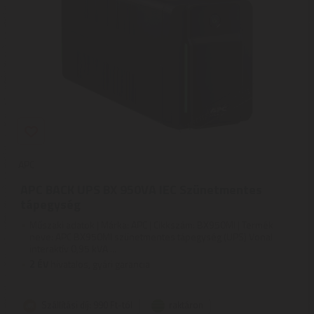
APC
APC BACK UPS BX 950VA IEC Szünetmentes
tápegység
Műszaki adatok | Márka: APC | Cikkszám: BX950MI | Termék
neve: APC BX950MI szünetmentes tápegység (UPS) Vonal
interaktív 0,95 kVA ...
2
ÉV
hivatalos, gyári garancia
Szállítási díj: 990 Ft-tól
raktáron