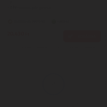
a ...
2
ÉV
hivatalos, gyári garancia
Szállítási díj: 990 Ft-tól
raktáron
20.430
Ft
KOSÁRBA