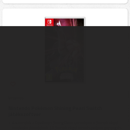
Nintendo
Nintendo Pokémon Shining Pearl Switch
játékszoftver
A kalandok a Pokémon Sining Pearl verzióban a Sinnoh régió
területén játszódnak. | A Sinnoh régió természetben gazdag és