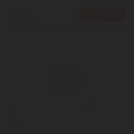
53.260
Ft
KOSÁRBA
42.770
Ft
Skross