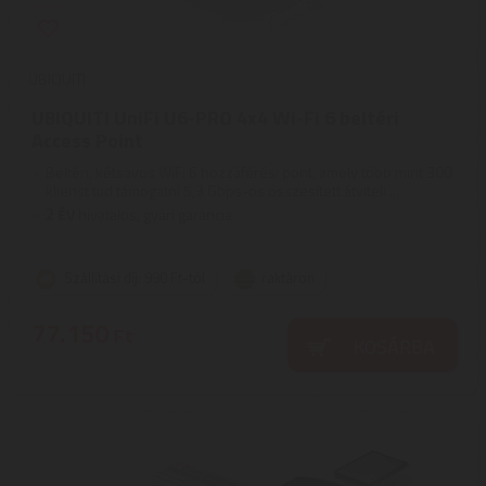
UBIQUITI
UBIQUITI UniFi U6-PRO 4x4 Wi-Fi 6 beltéri
Access Point
Beltéri, kétsávos WiFi 6 hozzáférési pont, amely több mint 300
klienst tud támogatni 5,3 Gbps-os összesített átviteli ...
2
ÉV
hivatalos, gyári garancia
Szállítási díj: 990 Ft-tól
raktáron
77.150
Ft
KOSÁRBA