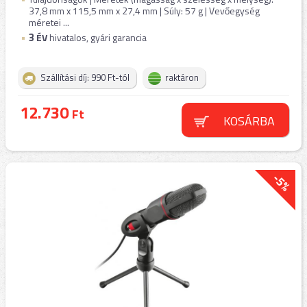
37,8 mm x 115,5 mm x 27,4 mm | Súly: 57 g | Vevőegység
méretei ...
3
ÉV
hivatalos, gyári garancia
Szállítási díj: 990 Ft-tól
raktáron
12.730
Ft
KOSÁRBA
-5%