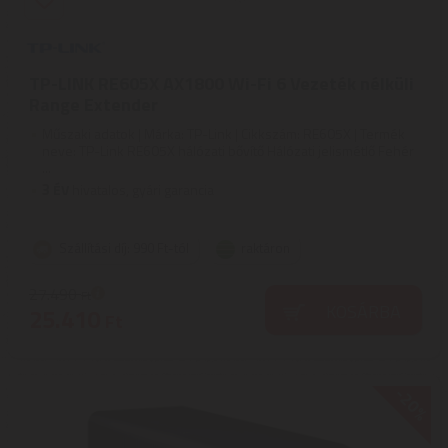
TP-LINK RE605X AX1800 Wi-Fi 6 Vezeték nélküli
Range Extender
Műszaki adatok | Márka: TP-Link | Cikkszám: RE605X | Termék
neve: TP-Link RE605X hálózati bővítő Hálózati jelismétlő Fehér
...
3
ÉV
hivatalos, gyári garancia
Szállítási díj: 990 Ft-tól
raktáron
27.490
Ft
KOSÁRBA
25.410
Ft
-20%