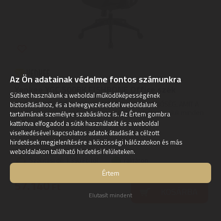
Az Ön adatainak védelme fontos számunkra
Yenkee YGC 500BK FISHBONE Office szék
Sütiket használunk a weboldal működőképességének
Yenkee YGC 500BK FISHBONE Office szék | MINŐSÉG, AMIT A
biztosításához, és a beleegyezéseddel weboldalunk
HÁTA IS ÉRTÉKELNI FOG | Ön is azok közé tartozik, akik minden
tartalmának személyre szabásához is. Az Értem gombra
nap hosszú ...
kattintva elfogadod a sütik használatát és a weboldal
2
ÉV
hivatalos, gyári garancia
viselkedésével kapcsolatos adatok átadását a célzott
hirdetések megjelenítésére a közösségi hálózatokon és más
weboldalakon található hirdetési felületeken.
Szállítási díj: 1.390 Ft-tól
raktáron
Értem
57.140
Ft
KOSÁRBA
Elutasít mindent