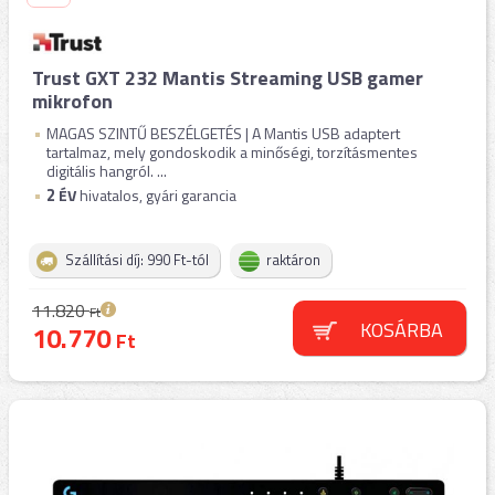
Trust GXT 232 Mantis Streaming USB gamer
mikrofon
MAGAS SZINTŰ BESZÉLGETÉS | A Mantis USB adaptert
tartalmaz, mely gondoskodik a minőségi, torzításmentes
digitális hangról. ...
2
ÉV
hivatalos, gyári garancia
Szállítási díj: 990 Ft-tól
raktáron
11.820
Ft
KOSÁRBA
10.770
Ft