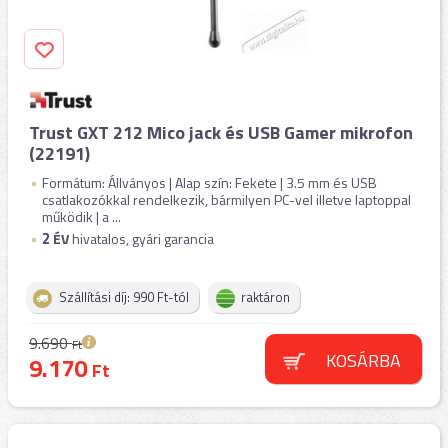
Trust GXT 212 Mico jack és USB Gamer mikrofon
(22191)
Formátum: Állványos | Alap szín: Fekete | 3.5 mm és USB
csatlakozókkal rendelkezik, bármilyen PC-vel illetve laptoppal
működik | a ...
2
ÉV
hivatalos, gyári garancia
Szállítási díj: 990 Ft-tól
raktáron
9.690
Ft
KOSÁRBA
9.170
Ft