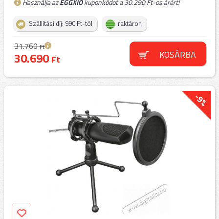
Használja az
EGGXIO
kuponkódot a 30.290 Ft-os árért!
Szállítási díj: 990 Ft-tól
raktáron
31.760
Ft
KOSÁRBA
30.690
Ft
-9%