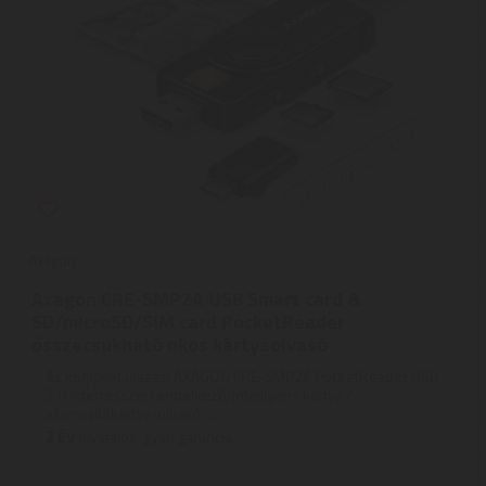
Axagon
Axagon CRE-SMP2A USB Smart card &
SD/microSD/SIM card PocketReader
összecsukható okos kártyaolvasó
Az kompakt utazási AXAGON CRE-SMP2A PocketReader USB
2.0 interfésszel rendelkező, intelligens kártya /
azonosítókártya-olvasó, ...
2
ÉV
hivatalos, gyári garancia