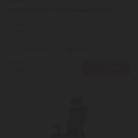
Hama 200696 FIC 1,8m Displayport kábel
Alapadatok: Kábel hosszúság: 1,8 m | Formátum: Szerelt |
Funkció: Video | Alap szín: Fekete | Csatlakozó 1: DisplayPort | ...
2
ÉV
hivatalos, gyári garancia
Szállítási díj: 990 Ft-tól
raktáron
5.190
Ft
KOSÁRBA
4.830
Ft