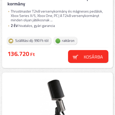
kormány
Thrustmaster T248 versenykormány és mágneses pedálok,
Xbox Series X/S, Xbox One, PC | A T248 versenykormányt
minden olyan játékosnak ...
2
ÉV
hivatalos, gyári garancia
Szállítási díj: 990 Ft-tól
raktáron
136.720
Ft
KOSÁRBA