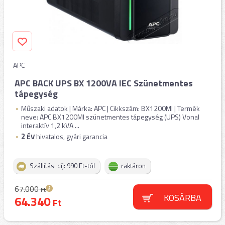
APC
APC BACK UPS BX 1200VA IEC Szünetmentes
tápegység
Műszaki adatok | Márka: APC | Cikkszám: BX1200MI | Termék
neve: APC BX1200MI szünetmentes tápegység (UPS) Vonal
interaktív 1,2 kVA ...
2
ÉV
hivatalos, gyári garancia
Szállítási díj: 990 Ft-tól
raktáron
67.000
Ft
KOSÁRBA
64.340
Ft