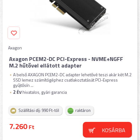
Axagon
Axagon PCEM2-DC PCI-Express - NVME+NGFF
M.2 hűtővel ellátott adapter
A belső AXAGON PCEM2-DC adapter lehetővé teszi akár két M.2
SSD lemez számítógéphez csatlakoztatását PCI-Express
gyűjtősín ...
2
ÉV
hivatalos, gyári garancia
Szállítási díj: 990 Ft-tól
raktáron
7.260
Ft
KOSÁRBA