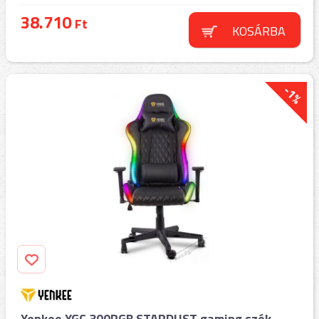
38.710
Ft
KOSÁRBA
-1%
Yenkee YGC 300RGB STARDUST gaming szék