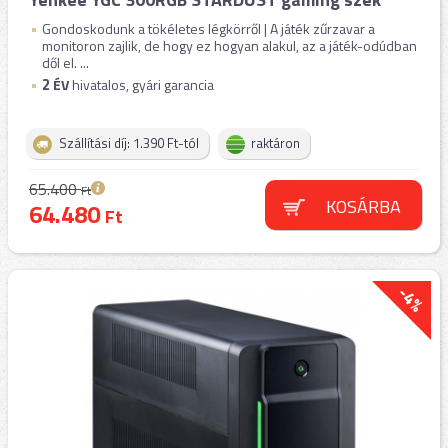
Gondoskodunk a tökéletes légkörről | A játék zűrzavar a
monitoron zajlik, de hogy ez hogyan alakul, az a játék-odúdban
dől el. ...
2
ÉV
hivatalos, gyári garancia
Szállítási díj: 1.390 Ft-tól
raktáron
65.400
Ft
KOSÁRBA
64.480
Ft
-4%