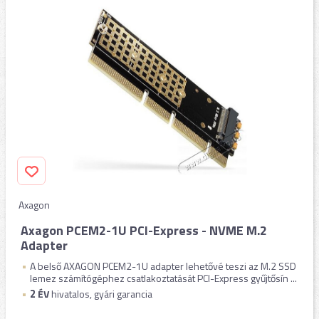
Axagon
Axagon PCEM2-1U PCI-Express - NVME M.2
Adapter
A belső AXAGON PCEM2-1U adapter lehetővé teszi az M.2 SSD
lemez számítógéphez csatlakoztatását PCI-Express gyűjtősín ...
2
ÉV
hivatalos, gyári garancia