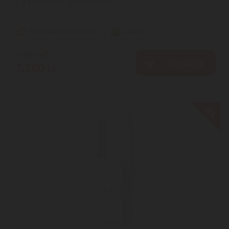
3
ÉV
hivatalos, gyári garancia
Szállítási díj: 990 Ft-tól
raktáron
7.390
Ft
KOSÁRBA
7.260
Ft
-8%