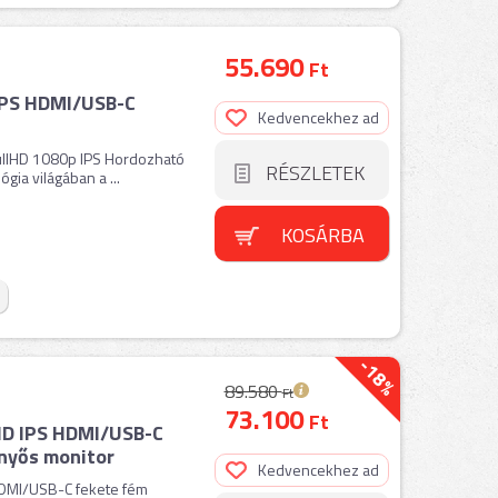
55.690
Ft
IPS HDMI/USB-C
Kedvencekhez ad
ullHD 1080p IPS Hordozható
RÉSZLETEK
gia világában a ...
KOSÁRBA
-18%
89.580
Ft
73.100
Ft
D IPS HDMI/USB-C
nyős monitor
Kedvencekhez ad
DMI/USB-C fekete fém