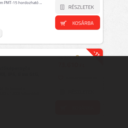
im PMT-15 hordozható ...
RÉSZLETEK
KOSÁRBA
-1%
74.220
Ft
73.610
Ft
ntőképernyős
), IPS, 6 ms GtG,
Kedvencekhez ad
t, és fokozd a
RÉSZLETEK
920 × 1200) felbontású
KOSÁRBA