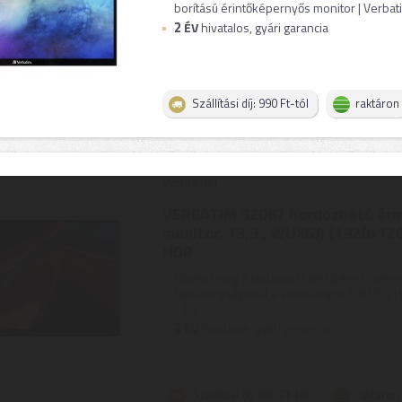
borítású érintőképernyős monitor | Verbat
2
ÉV
hivatalos, gyári garancia
Szállítási díj: 990 Ft-tól
raktáron
VERBATIM
VERBATIM 32087 hordozható éri
monitor, 13,3 , WUXGA (1920x1200
HDR
Növeld meg a laptopod kijelzőjének méreté
hatékonyságodat a szabványos Full HD (1
13,3" ...
2
ÉV
hivatalos, gyári garancia
Szállítási díj: 990 Ft-tól
raktáron