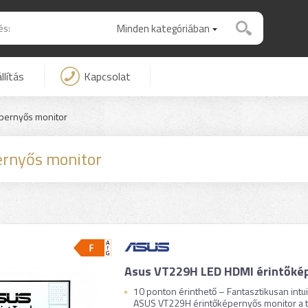
Minden kategóriában
llítás
Kapcsolat
épernyős monitor
ernyős monitor
Asus VT229H LED HDMI érintőké
10 ponton érinthető – Fantasztikusan intui
ASUS VT229H érintőképernyős monitor a tíz