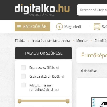
KATEGÓRIÁK
Magunkról
Szá
Főoldal
Iroda és számítástechnika
Monitor
Érintők
TALÁLATOK SZŰRÉSE
Érintőkép
Expressz szállítás
(0)
6 db találat
Csak a raktáron lévők
(6)
Kifutott, már nem
rendelhetőek is!
(24)