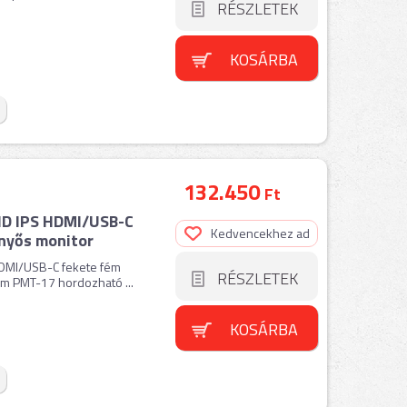
RÉSZLETEK
KOSÁRBA
132.450
Ft
D IPS HDMI/USB-C
Kedvencekhez ad
nyős monitor
DMI/USB-C fekete fém
RÉSZLETEK
im PMT-17 hordozható ...
KOSÁRBA