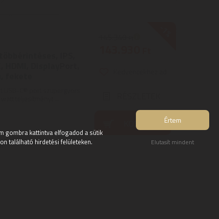
-1%
145.340
Ft
143.930
Ft
többérintéses, IPS,
, HDMI, DisplayPort,
Kedvencekhez ad
, fekete
elt USB-C® port szupergyors
RÉSZLETEK
watt teljesítményt ...
Értem
KOSÁRBA
 gombra kattintva elfogadod a sütik
 található hirdetési felületeken.
Elutasít mindent
on