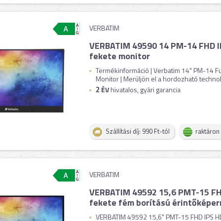
VERBATIM
VERBATIM 49590 14 PM-14 FHD 
fekete monitor
Termékinformáció | Verbatim 14" PM-14 F
Monitor | Merüljön el a hordozható technoló
2
ÉV
hivatalos, gyári garancia
Szállítási díj: 990 Ft-tól
raktáron
VERBATIM
VERBATIM 49592 15,6 PMT-15 FH
fekete fém borítású érintőképer
VERBATIM 49592 15,6" PMT-15 FHD IPS H