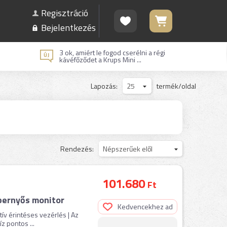
Regisztráció
Bejelentkezés
3 ok, amiért le fogod cserélni a régi
kávéfőződet a Krups Mini ...
Lapozás:
25
termék/oldal
Rendezés:
Népszerűek elől
101.680
Ft
pernyős monitor
Kedvencekhez ad
tív érintéses vezérlés | Az
 pontos ...