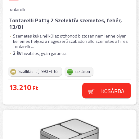
Tontarelli
Tontarelli Patty 2 Szelektív szemetes, fehér,
13/8 l
Szemetes kuka nélkül az otthonod biztosan nem lenne olyan
kellemes hely.Ez a nagyszerű szabadon álló szemetes a híres
Tontarelli ...
2
ÉV
hivatalos, gyári garancia
Szállítási díj: 990 Ft-tól
raktáron
13.210
Ft
KOSÁRBA