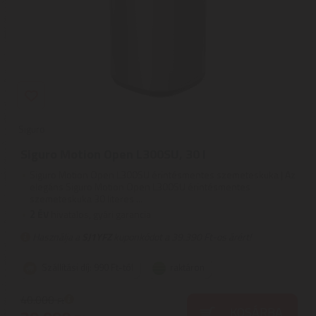
Siguro
Siguro Motion Open L300SU, 30 l
Siguro Motion Open L300SU érintésmentes szemeteskuka | Az
elegáns Siguro Motion Open L300SU érintésmentes
szemeteskuka 30 literes ...
2
ÉV
hivatalos, gyári garancia
Használja a
SJ1YFZ
kuponkódot a 39.390 Ft-os árért!
Szállítási díj: 990 Ft-tól
raktáron
40.000
Ft
KOSÁRBA