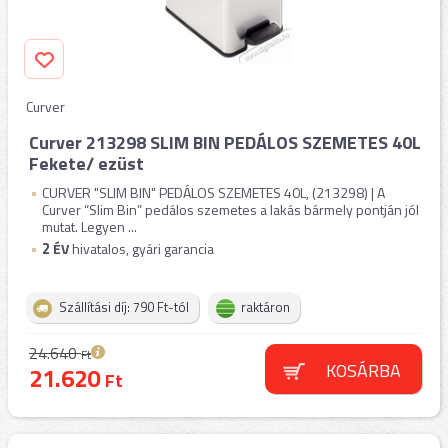
Curver
Curver 213298 SLIM BIN PEDÁLOS SZEMETES 40L
Fekete/ ezüst
CURVER "SLIM BIN" PEDÁLOS SZEMETES 40L, (213298) | A
Curver “Slim Bin” pedálos szemetes a lakás bármely pontján jól
mutat. Legyen ...
2
ÉV
hivatalos, gyári garancia
Szállítási díj: 790 Ft-tól
raktáron
24.640
Ft
KOSÁRBA
21.620
Ft