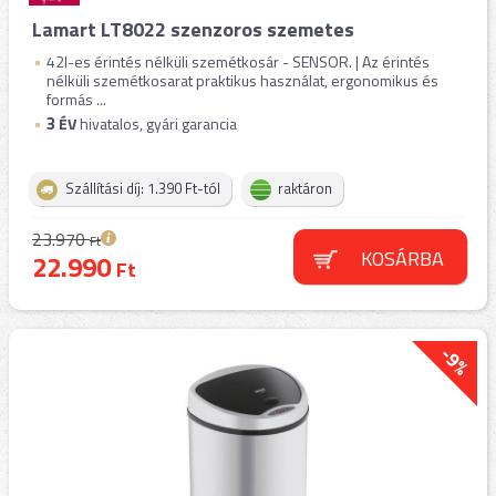
Lamart LT8022 szenzoros szemetes
42l-es érintés nélküli szemétkosár - SENSOR. | Az érintés
nélküli szemétkosarat praktikus használat, ergonomikus és
formás ...
3
ÉV
hivatalos, gyári garancia
Szállítási díj: 1.390 Ft-tól
raktáron
23.970
Ft
KOSÁRBA
22.990
Ft
-9%