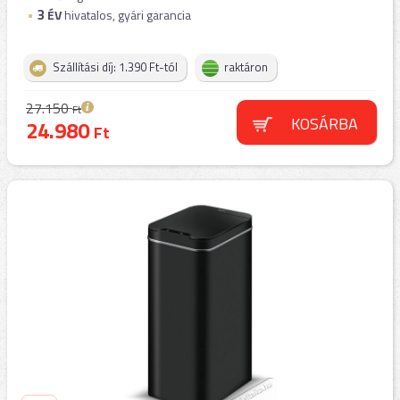
3
ÉV
hivatalos, gyári garancia
Szállítási díj: 1.390 Ft-tól
raktáron
27.150
Ft
KOSÁRBA
24.980
Ft