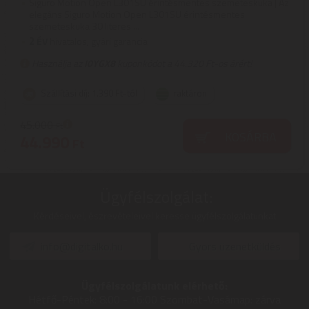
Siguro Motion Open L301SU érintésmentes szemeteskuka | Az
elegáns Siguro Motion Open L301SU érintésmentes
szemeteskuka 30 literes ...
2
ÉV
hivatalos, gyári garancia
Használja az
I0YGX8
kuponkódot a 44.320 Ft-os árért!
Szállítási díj: 1.390 Ft-tól
raktáron
45.000
Ft
KOSÁRBA
44.990
Ft
Ügyfélszolgálat:
Kérdéseivel, észrevételeivel keresse ügyfélszolgálatunkat
info@digitalko.hu
Gyors üzenetküldés
Ügyfélszolgálatunk elérhető:
Hétfő-Péntek:
8:00 - 16:00
Szombat-Vasárnap:
zárva