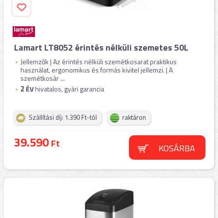
Lamart LT8052 érintés nélküli szemetes 50L
Jellemzők | Az érintés nélküli szemétkosarat praktikus
használat, ergonomikus és formás kivitel jellemzi. | A
szemétkosár ...
2
ÉV
hivatalos, gyári garancia
Szállítási díj: 1.390 Ft-tól
raktáron
39.590
Ft
KOSÁRBA