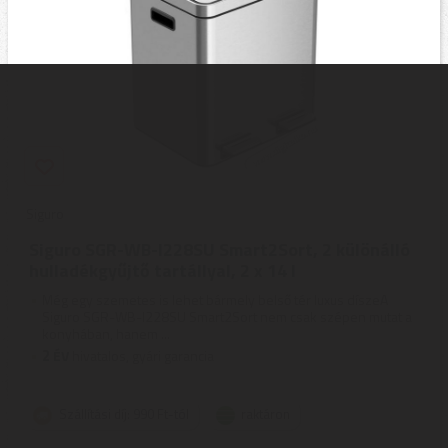
Siguro
Siguro SGR-WB-I228SU Smart2Sort, 2 különálló
hulladékgyűjtő tartállyal, 2 x 14 l
Még egy szemetes is lehet bármely belső tér luxus díszeA
Siguro SGR-WB-I228SU Smart2Sort nem csak szépen mutat a
konyhában, hanem ...
2
ÉV
hivatalos, gyári garancia
Szállítási díj: 990 Ft-tól
raktáron