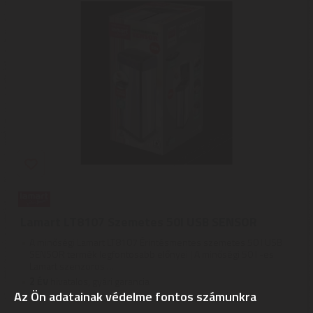
Lamart LT8107 Szemetes 50l USB SENSOR
A minőségi Lamart LT8107 Érintésmentes szemetes 50 l USB
SENSOR termék legfontosabb előnyei | A minőségi 50 l -es
Lamart szenzoros ...
2
ÉV
hivatalos, gyári garancia
Az Ön adatainak védelme fontos számunkra