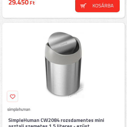
29.450
Ft
KOSÁRBA
SimpleHuman CW2084 rozsdamentes mini
asztali szemetes 1,5 literes - ezüst