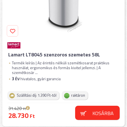
Lamart LT8045 szenzoros szemetes 58L
Termék leírás | Az érintés nélküli szemétkosarat praktikus
használat, ergonomikus és formás kivitel jellemzi. | A
szemétkosár ...
3
ÉV
hivatalos, gyári garancia
Szállítási díj: 1.390 Ft-tól
raktáron
31.420
Ft
KOSÁRBA
28.730
Ft