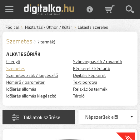
Főoldal
Háztartás / Otthon / Kültér
Lakásfelszerelés
Szemetes
(17 termék)
ALKATEGÓRIÁK
Csengő
Szúnyogriasztó / rovarirtó
Szemetes
Képkeret / képtartó
Szemetes zsák / kiegészítő
Digitális képkeret
Hőmérő / barométer
Textilborotva
Időjárás állomás
Relaxációs termék
Időjárás állomás kiegészítő
Tároló
Találatok szűrése
-8%