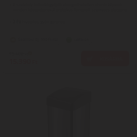
A szelektív hulladékgyűjtők elengedhetetlen részét képezik
minden háztartásnak.A praktikus Tontarelli szemetes alacsony
...
2
ÉV
hivatalos, gyári garancia
Szállítási díj: 990 Ft-tól
raktáron
15.400
Ft
KOSÁRBA
15.390
Ft