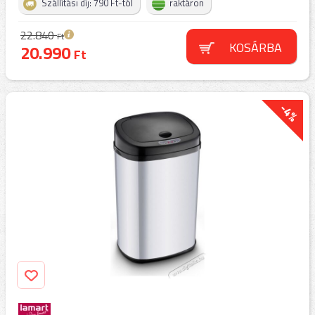
Szállítási díj: 790 Ft-tól
raktáron
22.840
Ft
KOSÁRBA
20.990
Ft
-4%