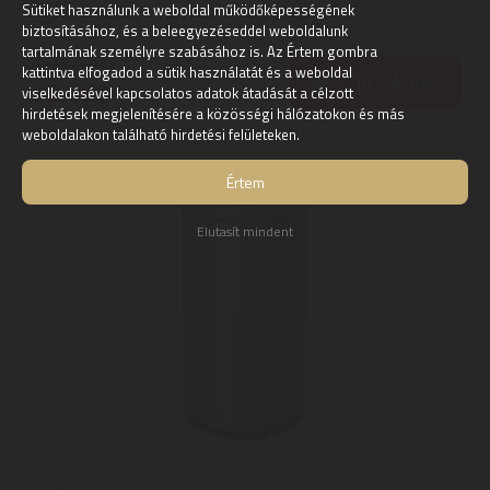
Sütiket használunk a weboldal működőképességének
Szállítási díj: 1.390 Ft-tól
raktáron
biztosításához, és a beleegyezéseddel weboldalunk
tartalmának személyre szabásához is. Az Értem gombra
32.800
Ft
kattintva elfogadod a sütik használatát és a weboldal
KOSÁRBA
32.790
Ft
viselkedésével kapcsolatos adatok átadását a célzott
hirdetések megjelenítésére a közösségi hálózatokon és más
weboldalakon található hirdetési felületeken.
Értem
Elutasít mindent
Siguro