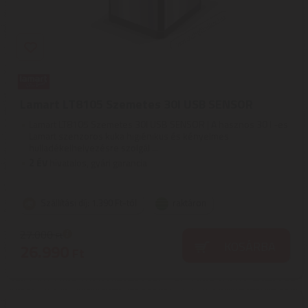
Lamart LT8105 Szemetes 30l USB SENSOR
Lamart LT8105 Szemetes 30l USB SENSOR | A hasznos 30 l -es
Lamart szenzoros kuka higiénikus és kényelmes
hulladékelhelyezésre szolgál ...
2
ÉV
hivatalos, gyári garancia
Szállítási díj: 1.390 Ft-tól
raktáron
27.000
Ft
KOSÁRBA
26.990
Ft