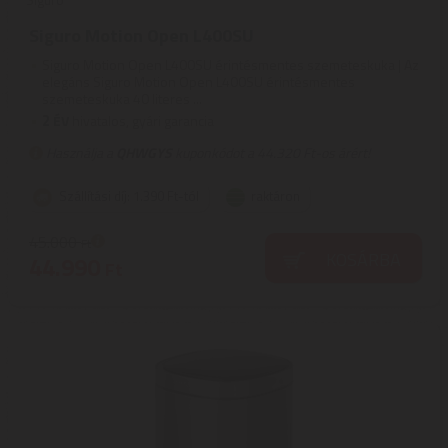
Siguro Motion Open L400SU
Siguro Motion Open L400SU érintésmentes szemeteskuka | Az
elegáns Siguro Motion Open L400SU érintésmentes
szemeteskuka 40 literes ...
2
ÉV
hivatalos, gyári garancia
Használja a
QHWGYS
kuponkódot a 44.320 Ft-os árért!
Szállítási díj: 1.390 Ft-tól
raktáron
45.000
Ft
KOSÁRBA
44.990
Ft