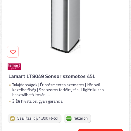
Lamart LT8049 Sensor szemetes 45L
Tulajdonságok | Érintésmentes szemetes | könnyű
kezelhetőség | Szenzoros fedélnyitás | Higiénikusan
használható kosár | ...
3
ÉV
hivatalos, gyári garancia
Szállítási díj: 1.390 Ft-tól
raktáron