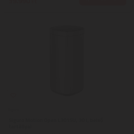
39.990
Ft
Siguro
Siguro Motion Open L301SU, 30 l, belső
tartállyal