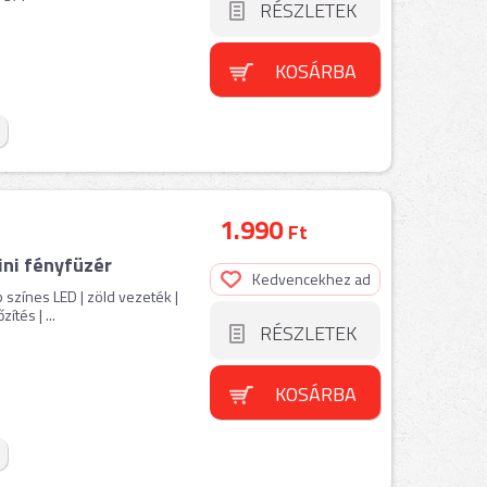
RÉSZLETEK
KOSÁRBA
1.990
Ft
ni fényfüzér
Kedvencekhez ad
b színes LED | zöld vezeték |
tés | ...
RÉSZLETEK
KOSÁRBA