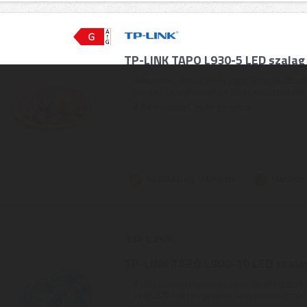
TP-LINK TAPO L930-5 LED szalag 
Jellemzők | Smart Wi-Fi Light Strip, Multic
hozza ki a legtöbbet az 50 szakaszból álló 
2
ÉV
hivatalos, gyári garancia
Szállítási díj: 990 Ft-tól
raktáron
TP-LINK TAPO L900-10 LED szalag
A LED szalag nagyon világos fényt biztosít
akár 20%-kal fényesebb fényt biztosít más 