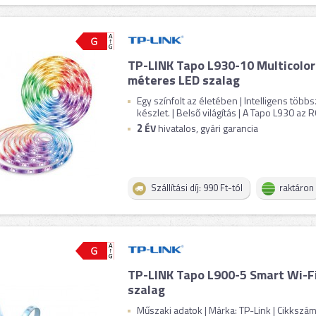
TP-LINK Tapo L930-10 Multicolor
méteres LED szalag
Egy színfolt az életében | Intelligens több
készlet. | Belső világítás | A Tapo L930 az R
2
ÉV
hivatalos, gyári garancia
Szállítási díj: 990 Ft-tól
raktáron
TP-LINK Tapo L900-5 Smart Wi-F
szalag
Műszaki adatok | Márka: TP-Link | Cikkszá