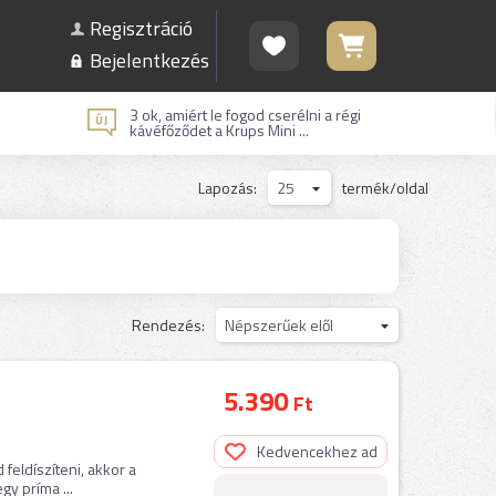
Regisztráció
Bejelentkezés
3 ok, amiért le fogod cserélni a régi
kávéfőződet a Krups Mini ...
Lapozás:
25
termék/oldal
Rendezés:
Népszerűek elől
5.390
Ft
Kedvencekhez ad
feldíszíteni, akkor a
gy príma ...