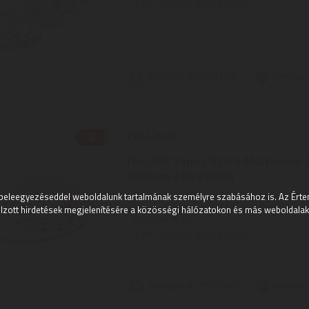
3
ÉV
hivatalos, gyári garancia
Szállítási díj: 990 Ft-tól
raktáron
TP-LINK Tapo L920-5 Multicolor 
méteres LED szalag
Ragyogó és gyönyörű fény | Kiváló minős
beleegyezéseddel weboldalunk tartalmának személyre szabásához is. Az Értem
lámpavezetékeinkkel az L920 fénycsík kie
lzott hirdetések megjelenítésére a közösségi hálózatokon és más weboldalakon
fényesebb és ...
2
ÉV
hivatalos, gyári garancia
Szállítási díj: 990 Ft-tól
raktáron