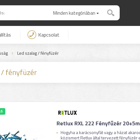
Minden kategóriában
llítás
Kapcsolat
osság
Led szalag / fényfüzér
 / fényfüzér
ÁS
Retlux RXL 222 Fényfűzér 20+5m
Hogyha a karácsonyfát vagy a házat akarod 
közismert Retlux által tervezett fényfüzér e