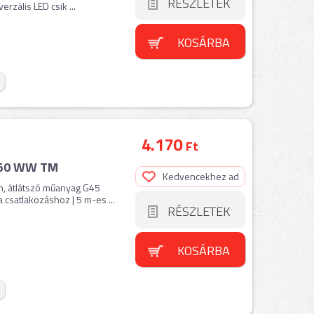
RÉSZLETEK
rzális LED csik ...
KOSÁRBA
4.170
Ft
xG50 WW TM
Kedvencekhez ad
n, átlátszó műanyag G45
csatlakozáshoz | 5 m-es ...
RÉSZLETEK
KOSÁRBA