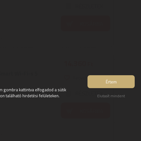
RÉSZLETEK
KOSÁRBA
14.360
Ft
Smart Wi-Fi-s 5
Kedvencekhez ad
Értem
égű LED-es
 gombra kattintva elfogadod a sütik
RÉSZLETEK
melkedik, 20%-kal
 található hirdetési felületeken.
Elutasít mindent
KOSÁRBA