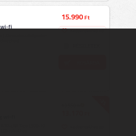
15.990
Ft
wi-fi
Kedvencekhez ad
olor | Zónaszínszabályozás–
címezhető ...
RÉSZLETEK
KOSÁRBA
-3%
13.550
Ft
13.170
Ft
 wi-fi
 | A TP-LINK Tapo L900-10
Kedvencekhez ad
LED csíkokhoz ...