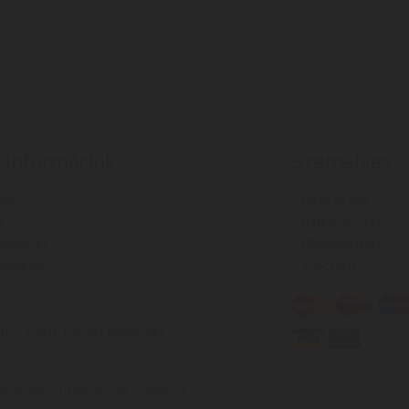
 információk
Személyes
kek
Regisztráció
l
Bejelentkezés
 feltételek
Elfelejtett jelszó
eltételek
Kapcsolat
ítés, elállás, panasz bejelentés
rvényesek! -
Tisztítószer az Árukeresőn