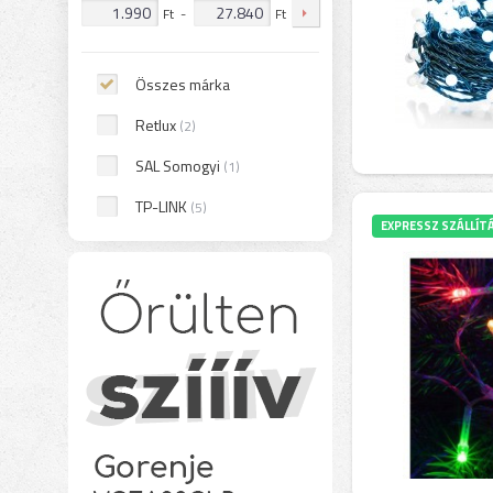
Ft
-
Ft
Összes márka
Retlux
(2)
SAL Somogyi
(1)
TP-LINK
(5)
EXPRESSZ SZÁLLÍT