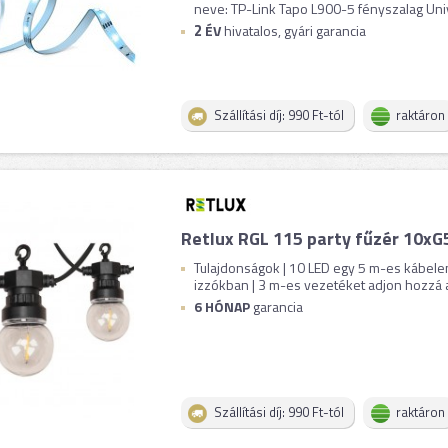
neve: TP-Link Tapo L900-5 fényszalag Unive
2
ÉV
hivatalos, gyári garancia
Szállítási díj: 990 Ft-tól
raktáron
Retlux RGL 115 party fűzér 10
Tulajdonságok | 10 LED egy 5 m-es kábele
izzókban | 3 m-es vezetéket adjon hozzá a 
6 HÓNAP
garancia
Szállítási díj: 990 Ft-tól
raktáron