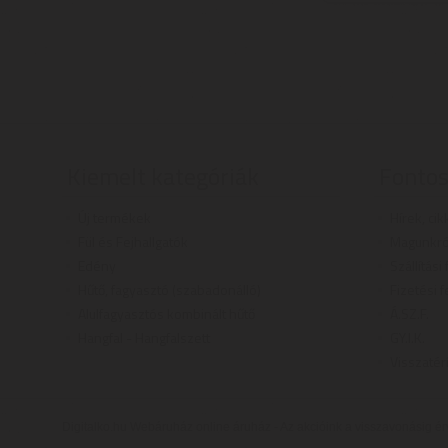
Kiemelt kategóriák
Fontos
Új termékek
Hírek, cik
Fül és Fejhallgatók
Magunkró
Edény
Szállítási
Hűtő, fagyasztó (szabadonálló)
Fizetési f
Alulfagyasztós kombinált hűtő
Á.SZ.F.
Hangfal - Hangfalszett
GY.I.K.
Visszatér
Digitalko.hu Webáruház online áruház - Az akcióink a visszavonásig é