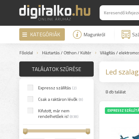
KATEGÓRIÁK
Magunkról
Szá
Főoldal
Háztartás / Otthon / Kültér
Világítás / elektrom
TALÁLATOK SZŰRÉSE
Led szalag
Expressz szállítás
(2)
8 db találat
Csak a raktáron lévők
(8)
Kifutott, már nem
EXPRESSZ SZÁLLÍT
rendelhetőek is!
(838)