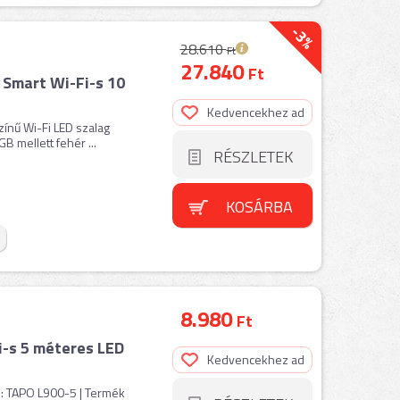
-3%
28.610
Ft
27.840
Ft
 Smart Wi-Fi-s 10
Kedvencekhez ad
színű Wi-Fi LED szalag
GB mellett fehér ...
RÉSZLETEK
KOSÁRBA
8.980
Ft
i-s 5 méteres LED
Kedvencekhez ad
m: TAPO L900-5 | Termék