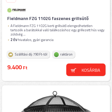
Fieldmann FZG 1102G faszenes grillsütő
A Fieldmann FZG 1102G kerti grillsütő elengedhetetlen
tartozék a barátokkal való találkozáshoz egy grillezett hús vagy
zöldség ...
2
ÉV
hivatalos, gyári garancia
Szállítási díj: 790 Ft-tól
raktáron
9.400
Ft
KOSÁRBA