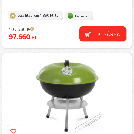
Szállítási díj: 1.390 Ft-tól
raktáron
107.580
Ft
KOSÁRBA
97.660
Ft