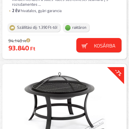
rozsdamentes ...
2
ÉV
hivatalos, gyári garancia
Szállítási díj: 1.390 Ft-tól
raktáron
94.140
Ft
KOSÁRBA
93.840
Ft
-7%