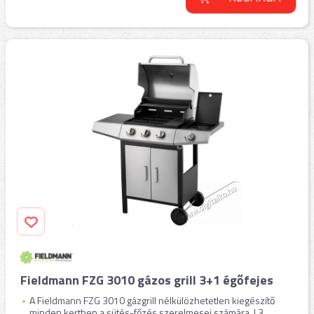
Fieldmann FZG 3010 gázos grill 3+1 égőfejes
A Fieldmann FZG 3010 gázgrill nélkülözhetetlen kiegészítő
minden kertben a sütés-főzés szerelmesei számára. | 3