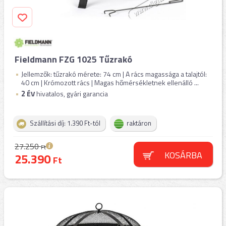
Fieldmann FZG 1025 Tűzrakó
Jellemzők: tűzrakó mérete: 74 cm | A rács magassága a talajtól:
40 cm | Krómozott rács | Magas hőmérsékletnek ellenálló ...
2
ÉV
hivatalos, gyári garancia
Szállítási díj: 1.390 Ft-tól
raktáron
27.250
Ft
KOSÁRBA
25.390
Ft