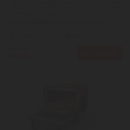
Flame Tamer rendszerrel - nem igényel lávakövet.Dupla főégő.
Rozsdamentes acél égők piezo gyújtással és fokozatmentes ...
2
ÉV
hivatalos, gyári garancia
Használja a
RA5D9Q
kuponkódot a 48.080 Ft-os árért!
Szállítási díj: 1.390 Ft-tól
raktáron
49.950
Ft
KOSÁRBA
48.390
Ft