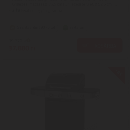
Grillezési magasság: 76,5 cm | Grillezési terület: ø 52,5 cm | ...
2
ÉV
hivatalos, gyári garancia
Szállítási díj: 790 Ft-tól
raktáron
39.870
Ft
KOSÁRBA
37.880
Ft
-8%