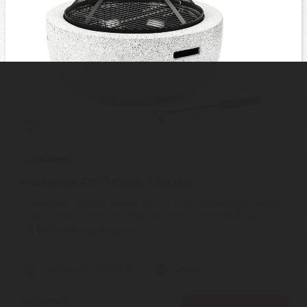
Fieldmann FZG 1030W Tűzrakó
Jellemzők: Tűzrakó mérete: 60 cm | A rács magassága a talajtól:
25 cm | Krómozott rács: Ø 43 cm | MgO égetett kőből készült ...
2
ÉV
hivatalos, gyári garancia
Szállítási díj: 1.390 Ft-tól
raktáron
48.900
Ft