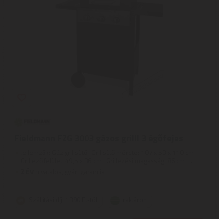
Fieldmann FZG 3003 gázos grilll 3 égőfejes
Jellemzők: Gáz grillsütő | Grillsütő mérete: 107 x 53 x 110 cm |
Grillező felület: 49,5 x 36 cm | Grillezési magasság: 86 cm | ...
2
ÉV
hivatalos, gyári garancia
Szállítási díj: 1.390 Ft-tól
raktáron