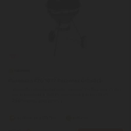
Fieldmann FZG 1017 Faszenes Grillsütő
Jellemzők: Grillezési magasság: 3 pozíció 74; 75,5 vagy 77 cm |
Grillezési terület: ø 50,5 cm | Krómozott grillrács | 29 cm ...
2
ÉV
hivatalos, gyári garancia
Szállítási díj: 1.390 Ft-tól
raktáron