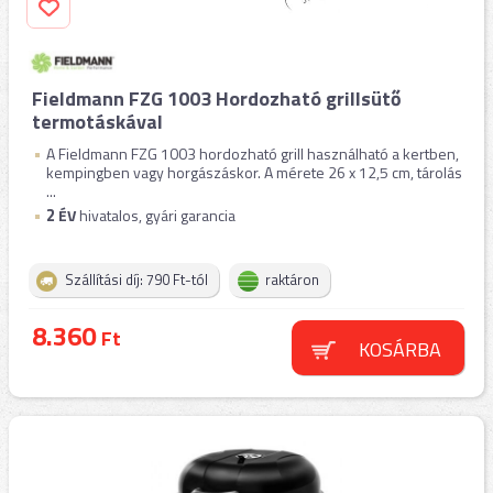
Fieldmann FZG 1003 Hordozható grillsütő
termotáskával
A Fieldmann FZG 1003 hordozható grill használható a kertben,
kempingben vagy horgászáskor. A mérete 26 x 12,5 cm, tárolás
...
2
ÉV
hivatalos, gyári garancia
Szállítási díj: 790 Ft-tól
raktáron
8.360
Ft
KOSÁRBA