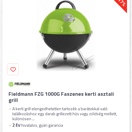
-17%
Fieldmann FZG 1000G Faszenes kerti asztali
grill
A kerti grill elengedhetetlen tartozék a barátokkal való
találkozáshoz egy darab grillezett hús vagy zöldség mellett,
különösen ...
2
ÉV
hivatalos, gyári garancia