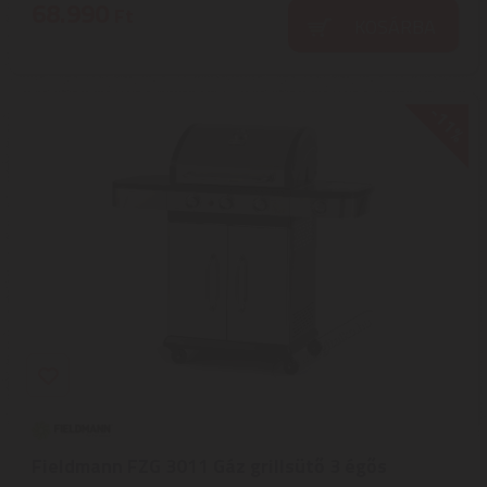
68.990
Ft
KOSÁRBA
-11%
Fieldmann FZG 3011 Gáz grillsütő 3 égős