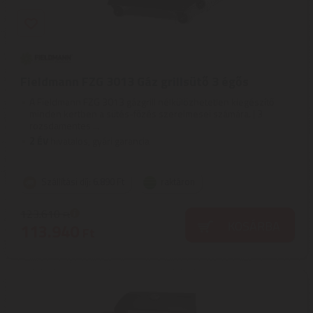
Fieldmann FZG 3013 Gáz grillsütő 3 égős
A Fieldmann FZG 3013 gázgrill nélkülözhetetlen kiegészítő
minden kertben a sütés-főzés szerelmesei számára. | 3
rozsdamentes ...
2
ÉV
hivatalos, gyári garancia
Szállítási díj: 6.890 Ft
raktáron
123.610
Ft
KOSÁRBA
113.940
Ft