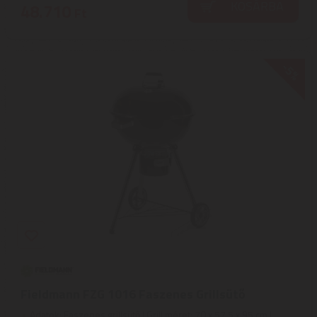
KOSÁRBA
48.710
Ft
-5%
Fieldmann FZG 1016 Faszenes Grillsütő
Adatok: Faszenes grillsütő | Grill méret: 70 x 57,5 x 95 cm |