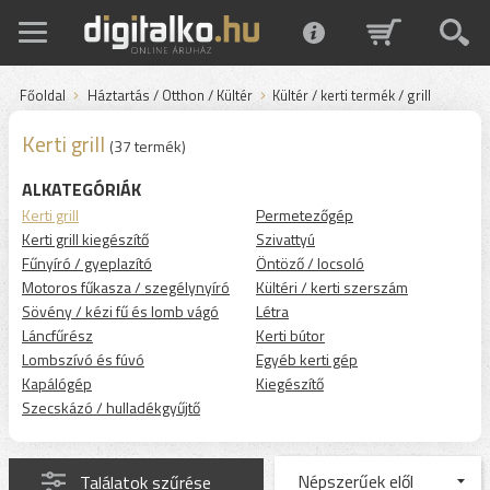
Főoldal
Háztartás / Otthon / Kültér
Kültér / kerti termék / grill
Kerti grill
(37 termék)
ALKATEGÓRIÁK
Kerti grill
Permetezőgép
Kerti grill kiegészítő
Szivattyú
Fűnyíró / gyeplazító
Öntöző / locsoló
Motoros fűkasza / szegélynyíró
Kültéri / kerti szerszám
Sövény / kézi fű és lomb vágó
Létra
Láncfűrész
Kerti bútor
Lombszívó és fúvó
Egyéb kerti gép
Kapálógép
Kiegészítő
Szecskázó / hulladékgyűjtő
Találatok szűrése