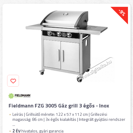
-9%
Fieldmann FZG 3005 Gáz grill 3 égős - Inox
Leírás | Grillsütő mérete: 122 x 57 x 112 cm | Grillezési
magasság: 86 cm | 3x égős kialakítás | Integrált gyújtási rendszer
...
2
ÉV
hivatalos, gyári garancia