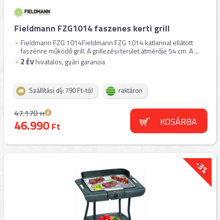
Fieldmann FZG1014 faszenes kerti grill
Fieldmann FZG 1014Fieldmann FZG 1014 katlannal ellátott
faszénre működő grill. A grillezési terület átmérője 54 cm. A ...
2
ÉV
hivatalos, gyári garancia
Szállítási díj: 790 Ft-tól
raktáron
47.170
Ft
KOSÁRBA
46.990
Ft
-3%