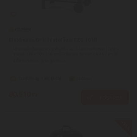
Fieldmann Grill füstölővel FZG 1018
Jellemzők: Faszenes grillsütő 2 az 1-ben füstölővel | Teljes
méret: 138 x 58 x 118 cm | Grillezési terület: 66 x 42 cm (fő ...
2
ÉV
hivatalos, gyári garancia
Szállítási díj: 1.390 Ft-tól
raktáron
80.510
Ft
KOSÁRBA
-15%