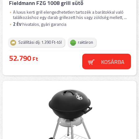
Fieldmann FZG 1008 grill sütő
A luxus kerti grill elengedhetetlen tartozék a barátokkal való
találkozáshoz egy darab grillezett hús vagy zöldség mellett, ...
2
ÉV
hivatalos, gyári garancia
Szállítási díj: 1.390 Ft-tól
raktáron
52.790
Ft
KOSÁRBA