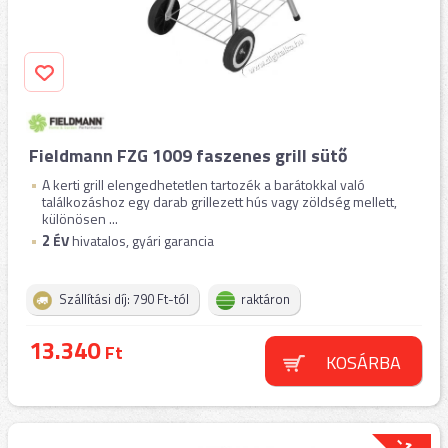
Fieldmann FZG 1009 faszenes grill sütő
A kerti grill elengedhetetlen tartozék a barátokkal való
találkozáshoz egy darab grillezett hús vagy zöldség mellett,
különösen ...
2
ÉV
hivatalos, gyári garancia
Szállítási díj: 790 Ft-tól
raktáron
13.340
Ft
KOSÁRBA