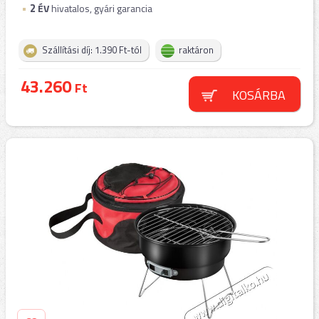
2
ÉV
hivatalos, gyári garancia
Szállítási díj: 1.390 Ft-tól
raktáron
43.260
Ft
KOSÁRBA