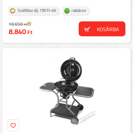
Szállítási díj: 790 Ft-tól
raktáron
10.650
Ft
KOSÁRBA
8.840
Ft