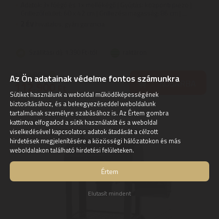
Adatok:3x főégő és 1x mellékégő | Gyújtás: központi piezo |
Grillezőfelület: 60 x 42 cm | Grillezési magasság: 86 cm | ...
2
ÉV
hivatalos, gyári garancia
Szállítási díj: 1.390 Ft-tól
raktáron
126.400
Ft
Az Ön adatainak védelme fontos számunkra
KOSÁRBA
112.900
Ft
Sütiket használunk a weboldal működőképességének
biztosításához, és a beleegyezéseddel weboldalunk
tartalmának személyre szabásához is. Az Értem gombra
kattintva elfogadod a sütik használatát és a weboldal
viselkedésével kapcsolatos adatok átadását a célzott
hirdetések megjelenítésére a közösségi hálózatokon és más
weboldalakon található hirdetési felületeken.
Értem
Elutasít mindent