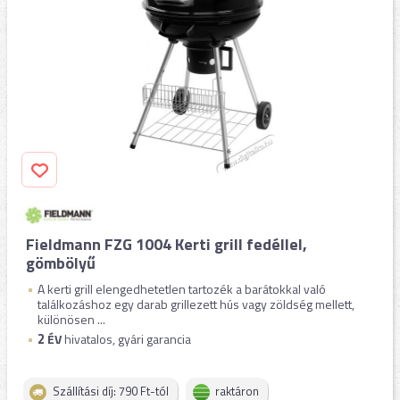
Fieldmann FZG 1004 Kerti grill fedéllel,
gömbölyű
A kerti grill elengedhetetlen tartozék a barátokkal való
találkozáshoz egy darab grillezett hús vagy zöldség mellett,
különösen ...
2
ÉV
hivatalos, gyári garancia
Szállítási díj: 790 Ft-tól
raktáron