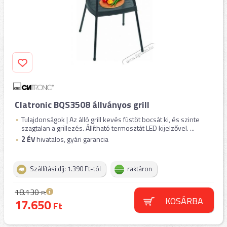
Clatronic BQS3508 állványos grill
Tulajdonságok | Az álló grill kevés füstöt bocsát ki, és szinte
szagtalan a grillezés. Állítható termosztát LED kijelzővel. ...
2
ÉV
hivatalos, gyári garancia
Szállítási díj: 1.390 Ft-tól
raktáron
18.130
Ft
KOSÁRBA
17.650
Ft