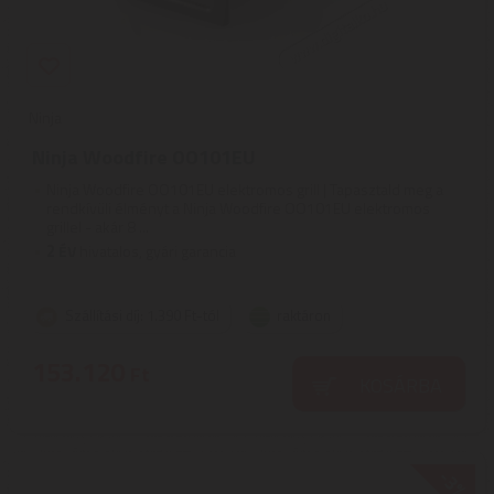
Ninja
Ninja Woodfire OO101EU
Ninja Woodfire OO101EU elektromos grill | Tapasztald meg a
rendkívüli élményt a Ninja Woodfire OO101EU elektromos
grillel - akár 8 ...
2
ÉV
hivatalos, gyári garancia
Szállítási díj: 1.390 Ft-tól
raktáron
153.120
Ft
KOSÁRBA
-3%