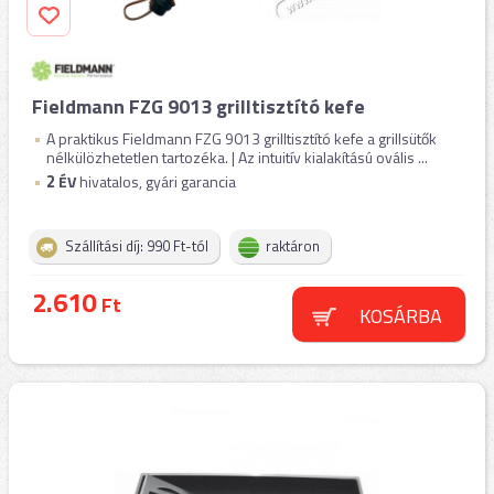
Fieldmann FZG 9013 grilltisztító kefe
A praktikus Fieldmann FZG 9013 grilltisztító kefe a grillsütők
nélkülözhetetlen tartozéka. | Az intuitív kialakítású ovális ...
2
ÉV
hivatalos, gyári garancia
Szállítási díj: 990 Ft-tól
raktáron
2.610
Ft
KOSÁRBA