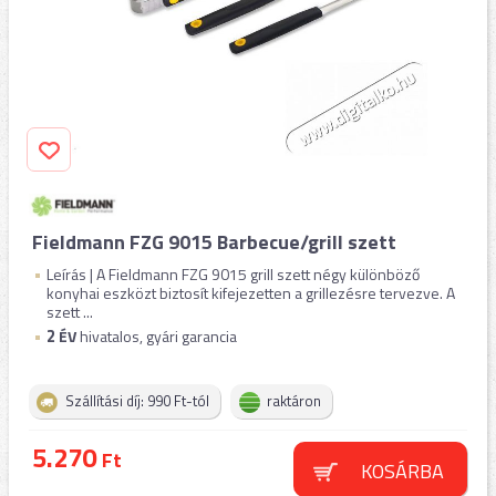
Fieldmann FZG 9015 Barbecue/grill szett
Leírás | A Fieldmann FZG 9015 grill szett négy különböző
konyhai eszközt biztosít kifejezetten a grillezésre tervezve. A
szett ...
2
ÉV
hivatalos, gyári garancia
Szállítási díj: 990 Ft-tól
raktáron
5.270
Ft
KOSÁRBA