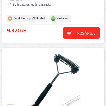
1
ÉV
hivatalos, gyári garancia
Szállítási díj: 990 Ft-tól
raktáron
9.320
Ft
KOSÁRBA