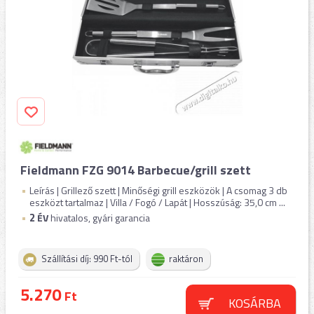
Fieldmann FZG 9014 Barbecue/grill szett
Leírás | Grillező szett | Minőségi grill eszközök | A csomag 3 db
eszközt tartalmaz | Villa / Fogó / Lapát | Hosszúság: 35,0 cm ...
2
ÉV
hivatalos, gyári garancia
Szállítási díj: 990 Ft-tól
raktáron
5.270
Ft
KOSÁRBA