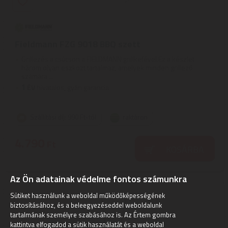
Fieldmann FZG 9018 BBQ szett
Grillezés a csúcson a FIELDMANN grillkefével.Ez a készlet
három olyan eszközt tartalmaz, amelyek minden grillező
számára ...
1
ÉV
hivatalos, gyári garancia
Szállítási díj: 990 Ft-tól
raktáron
4.790
Ft
KOSÁRBA
Az Ön adatainak védelme fontos számunkra
Sütiket használunk a weboldal működőképességének
biztosításához, és a beleegyezéseddel weboldalunk
tartalmának személyre szabásához is. Az Értem gombra
kattintva elfogadod a sütik használatát és a weboldal