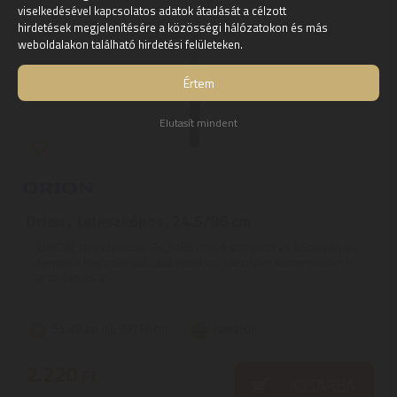
viselkedésével kapcsolatos adatok átadását a célzott
hirdetések megjelenítésére a közösségi hálózatokon és más
weboldalakon található hirdetési felületeken.
Értem
Elutasít mindent
Orion , teleszkópos, 24,5/86 cm
ORION, teleszkópos, 24,5/86 cm | A kompakt és könnyű villa
remekül használható utazásokhoz, de olyan otthonokban is,
ahol kevés a ...
Szállítási díj: 990 Ft-tól
raktáron
2.220
Ft
KOSÁRBA