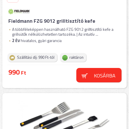
Fieldmann FZG 9012 grilltisztító kefe
A többféleképpen használható FZG 9012 grilltisztító kefe a
grillsütők nélkülözhetetlen tartozéka. | Az intuitív ...
2
ÉV
hivatalos, gyári garancia
Szállítási díj: 990 Ft-tól
raktáron
990
Ft
KOSÁRBA