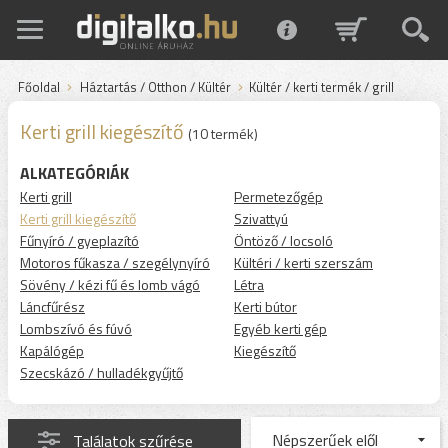
Főoldal
Háztartás / Otthon / Kültér
Kültér / kerti termék / grill
Kerti grill kiegészítő
(10 termék)
ALKATEGÓRIÁK
Kerti grill
Permetezőgép
Kerti grill kiegészítő
Szivattyú
Fűnyíró / gyeplazító
Öntöző / locsoló
Motoros fűkasza / szegélynyíró
Kültéri / kerti szerszám
Sövény / kézi fű és lomb vágó
Létra
Láncfűrész
Kerti bútor
Lombszívó és fúvó
Egyéb kerti gép
Kapálógép
Kiegészítő
Szecskázó / hulladékgyűjtő
Találatok szűrése