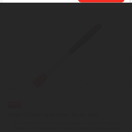
Lamart LT5023 grill ecset 39 cm - BBQ
Leírás | Méret: 39,0 cm | Anyag: rozsdamentes acél / műanyag /
szilikon | Szín: inox / fekete / piros | Minőségi alapanyagokból ...