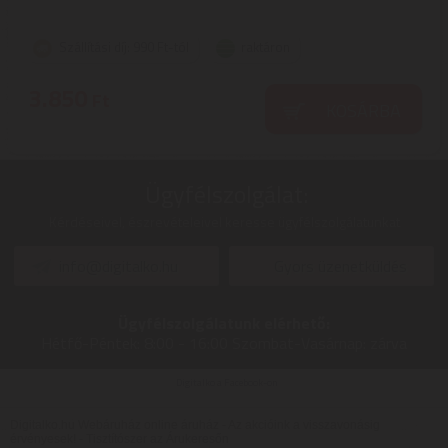
Szállítási díj: 990 Ft-tól
raktáron
3.850
Ft
KOSÁRBA
Ügyfélszolgálat:
Kérdéseivel, észrevételeivel keresse ügyfélszolgálatunkat
info@digitalko.hu
Gyors üzenetküldés
Ügyfélszolgálatunk elérhető:
Hétfő-Péntek:
8:00 - 16:00
Szombat-Vasárnap:
zárva
Digitalko a Facebook-on
Digitalko.hu Webáruház online áruház - Az akcióink a visszavonásig
érvényesek! -
Tisztítószer az Árukeresőn