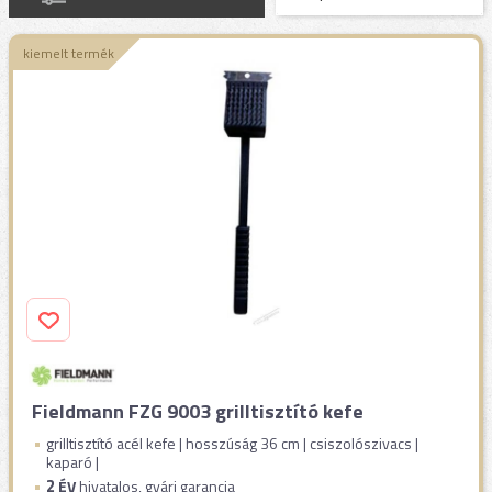
kiemelt termék
Fieldmann FZG 9003 grilltisztító kefe
grilltisztító acél kefe | hosszúság 36 cm | csiszolószivacs |
kaparó |
2
ÉV
hivatalos, gyári garancia