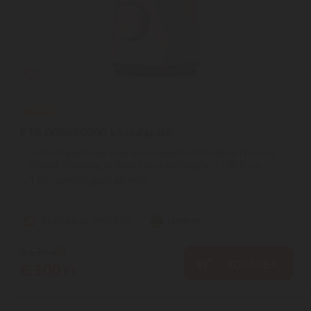
ETA 006490000 kávédaráló
Leírás | Egyenletes kávé őrlés speciális őrlő késsel | A durva
őrléstől a finomig, az őrlés hosszától függően | 100 %-os ...
1
ÉV
hivatalos, gyári garancia
Szállítási díj: 990 Ft-tól
raktáron
6.430
Ft
KOSÁRBA
6.300
Ft