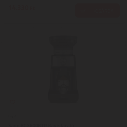
14.330
Ft
KOSÁRBA
Sage
Sage BCG600BTR Kávédaráló