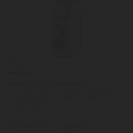
Sencor SCG 3550SS Kávédaráló
Sencor SCG 3550SS kávédaráló | A Sencor SCG 3550SS
kávédaráló egyszerre 60 gramm kávébab darálására képes
egyidejűleg, amely ...
2
ÉV
hivatalos, gyári garancia
Szállítási díj: 990 Ft-tól
raktáron