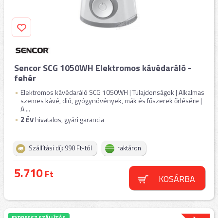
Sencor SCG 1050WH Elektromos kávédaráló -
fehér
Elektromos kávédaráló SCG 1050WH | Tulajdonságok | Alkalmas
szemes kávé, dió, gyógynövények, mák és fűszerek őrlésére |
A ...
2
ÉV
hivatalos, gyári garancia
Szállítási díj: 990 Ft-tól
raktáron
5.710
Ft
KOSÁRBA