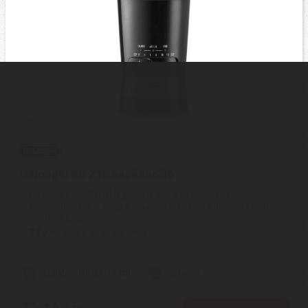
Delonghi KG 210 kávédaráló
De'Longhi KG210 | A legjobb íz elérése érdekében
elengedhetetlen, hogy a kávét közvetlenül a készítés előtt
őröld meg. Így ...
2
ÉV
hivatalos, gyári garancia
Szállítási díj: 990 Ft-tól
raktáron
22.140