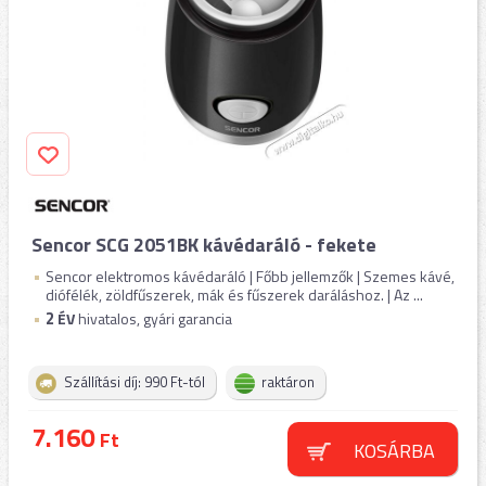
Sencor SCG 2051BK kávédaráló - fekete
Sencor elektromos kávédaráló | Főbb jellemzők | Szemes kávé,
diófélék, zöldfűszerek, mák és fűszerek daráláshoz. | Az ...
2
ÉV
hivatalos, gyári garancia
Szállítási díj: 990 Ft-tól
raktáron
7.160
Ft
KOSÁRBA