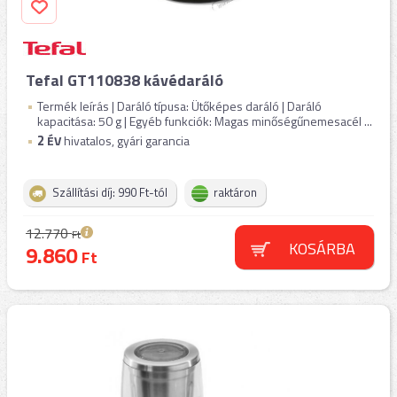
Tefal GT110838 kávédaráló
Termék leírás | Daráló típusa: Ütőképes daráló | Daráló
kapacitása: 50 g | Egyéb funkciók: Magas minőségűnemesacél ...
2
ÉV
hivatalos, gyári garancia
Szállítási díj: 990 Ft-tól
raktáron
12.770
Ft
KOSÁRBA
9.860
Ft