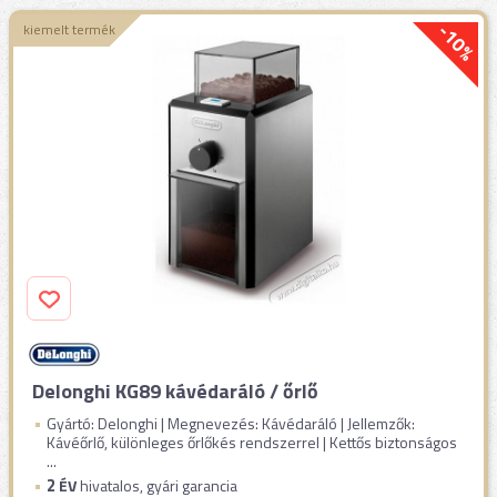
-10%
kiemelt termék
Delonghi KG89 kávédaráló / őrlő
Gyártó: Delonghi | Megnevezés: Kávédaráló | Jellemzők:
Kávéőrlő, különleges őrlőkés rendszerrel | Kettős biztonságos
...
2
ÉV
hivatalos, gyári garancia