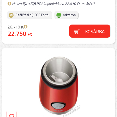
Használja a
FQLPC1
kuponkódot a 22.410 Ft-os árért!
Szállítási díj: 990 Ft-tól
raktáron
26.710
Ft
KOSÁRBA
22.750
Ft