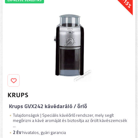
-15%
EXPRESSZ SZÁLLÍTÁS
Krups GVX242 kávédaráló / őrlő
Tulajdonságok | Speciális kávéőrlő rendszer, mely segít
megőrizni a kávé aromáját és biztosítja az őrölt kávészemcsék
...
2
ÉV
hivatalos, gyári garancia