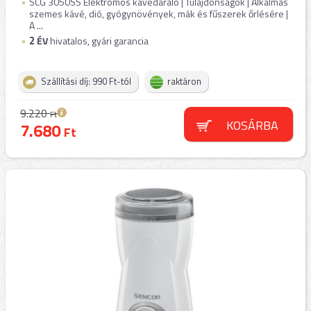
SCG 3050SS Elektromos kávédaráló | Tulajdonságok | Alkalmas
szemes kávé, dió, gyógynövények, mák és fűszerek őrlésére |
A ...
2
ÉV
hivatalos, gyári garancia
Szállítási díj: 990 Ft-tól
raktáron
9.220
Ft
KOSÁRBA
7.680
Ft