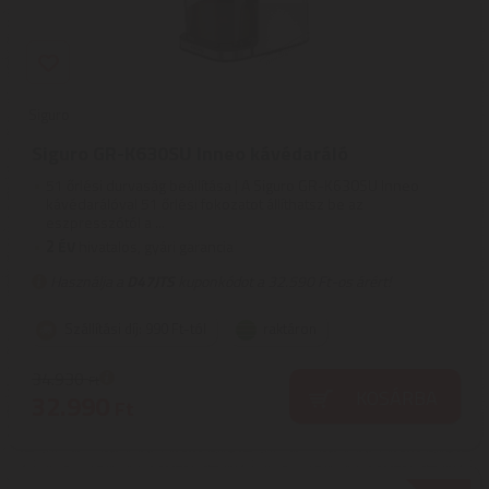
Siguro
Siguro GR-K630SU Inneo kávédaráló
51 őrlési durvaság beállítása | A Siguro GR-K630SU Inneo
kávédarálóval 51 őrlési fokozatot állíthatsz be az
eszpresszótól a ...
2
ÉV
hivatalos, gyári garancia
Használja a
D47JTS
kuponkódot a 32.590 Ft-os árért!
Szállítási díj: 990 Ft-tól
raktáron
34.930
Ft
KOSÁRBA
32.990
Ft