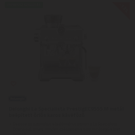
-13%
EXPRESSZ SZÁLLÍTÁS
Delonghi La Specialista PrestigEC9555.M metál
beépített őrlős karos kávéfőző
Élvezze az autentikus kávéélményt otthon a La Specialista
Opera-val, amely minden csészében kiváló minőségű kávét
biztosít. ...