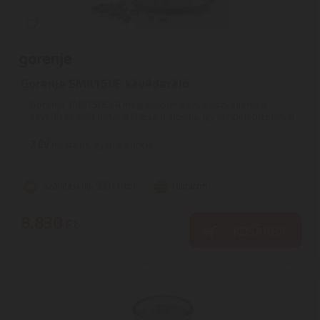
Gorenje SMK150E kávédaráló
Gorenje SMK150E | A megfelelő ízt a kávé közvetlenül a
kávéfőzés előtt történő őrlése biztosítja. Így minden bizonnyal
...
2
ÉV
hivatalos, gyári garancia
Szállítási díj: 990 Ft-tól
raktáron
8.830
Ft
KOSÁRBA