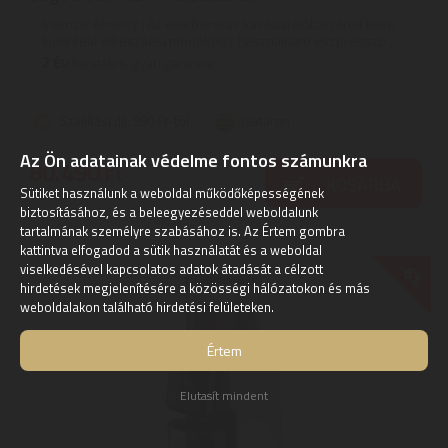
Intenzív élmény | Az elektronikus kávédarálóban őrölt kávé
különféle elkészítési módokhoz használható eszpresszó ...
2
ÉV
hivatalos, gyári garancia
Szállítási díj: 990 Ft-tól
raktáron
Az Ön adatainak védelme fontos számunkra
80.490
Ft
KOSÁRBA
Sütiket használunk a weboldal működőképességének
biztosításához, és a beleegyezéseddel weboldalunk
tartalmának személyre szabásához is. Az Értem gombra
kattintva elfogadod a sütik használatát és a weboldal
-6%
viselkedésével kapcsolatos adatok átadását a célzott
hirdetések megjelenítésére a közösségi hálózatokon és más
weboldalakon található hirdetési felületeken.
Értem
Elutasít mindent