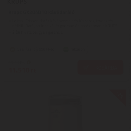
Krups GX204D10 kávédaráló
Leírás | Frissen darált kávészemek és fűszerek, ízvesztés
nélkül | Daráljon friss kávét gyorsan és hatékonyan a KRUPS ...
2
ÉV
hivatalos, gyári garancia
Szállítási díj: 990 Ft-tól
raktáron
12.120
Ft
KOSÁRBA
11.510
Ft
-2%