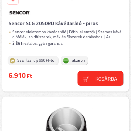
Sencor SCG 2050RD kávédaráló - piros
Sencor elektromos kávédaráló | Főbb jellemzők | Szemes kávé,
diófélék, zöldfűszerek, mák és fűszerek daráláshoz. | Az ...
2
ÉV
hivatalos, gyári garancia
Szállítási díj: 990 Ft-tól
raktáron
6.910
Ft
KOSÁRBA