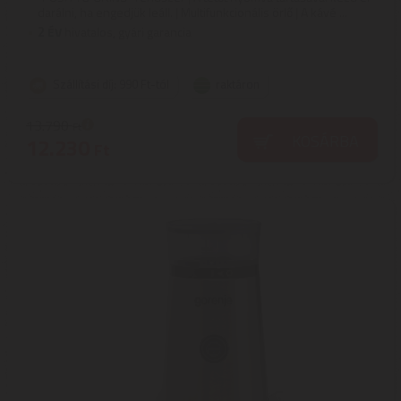
darálni, ha engedjük leáll. | Multifunkcionális örlő | A kávé ...
2
ÉV
hivatalos, gyári garancia
Szállítási díj: 990 Ft-tól
raktáron
13.790
Ft
KOSÁRBA
12.230
Ft