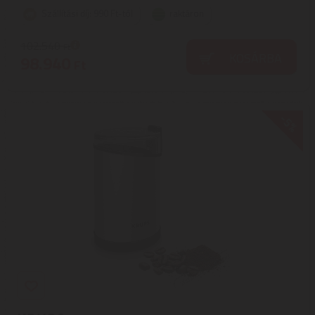
Szállítási díj: 990 Ft-tól
raktáron
102.540
Ft
KOSÁRBA
98.940
Ft
-5%