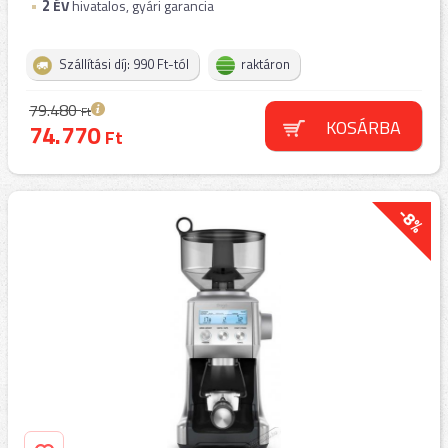
2
ÉV
hivatalos, gyári garancia
Szállítási díj: 990 Ft-tól
raktáron
79.480
Ft
KOSÁRBA
74.770
Ft
-8%