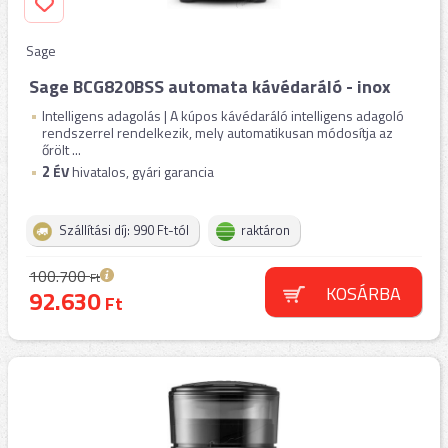
Sage
Sage BCG820BSS automata kávédaráló - inox
Intelligens adagolás | A kúpos kávédaráló intelligens adagoló
rendszerrel rendelkezik, mely automatikusan módosítja az
őrölt ...
2
ÉV
hivatalos, gyári garancia
Szállítási díj: 990 Ft-tól
raktáron
100.700
Ft
KOSÁRBA
92.630
Ft