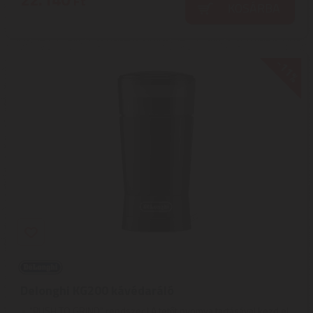
Ft
KOSÁRBA
-11%
Delonghi KG200 kávédaráló
"PUSH TO GRIND" rendszer | A tetőt nyomva tartásával kezd el