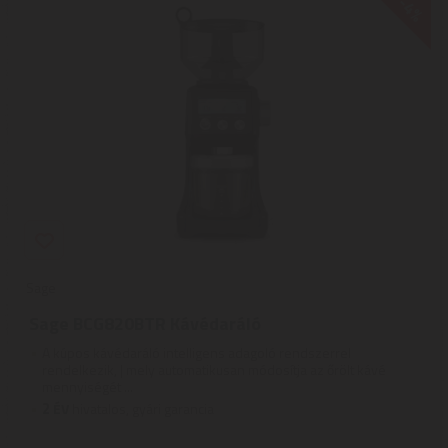
-4%
Sage
Sage BCG820BTR Kávédaráló
A kúpos kávédaráló intelligens adagoló rendszerrel
rendelkezik, | mely automatikusan módosítja az őrölt kávé
mennyiségét ...
2
ÉV
hivatalos, gyári garancia