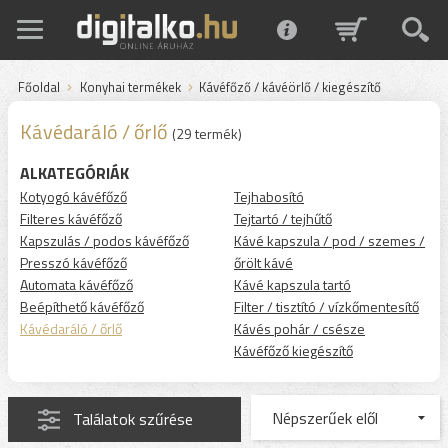
Főoldal
Konyhai termékek
Kávéfőző / kávéörlő / kiegészítő
Kávédaráló / őrlő
(29 termék)
ALKATEGÓRIÁK
Kotyogó kávéfőző
Tejhabosító
Filteres kávéfőző
Tejtartó / tejhűtő
Kapszulás / podos kávéfőző
Kávé kapszula / pod / szemes /
Presszó kávéfőző
őrölt kávé
Automata kávéfőző
Kávé kapszula tartó
Beépíthető kávéfőző
Filter / tisztító / vízkőmentesítő
Kávédaráló / őrlő
Kávés pohár / csésze
Kávéfőző kiegészítő
Találatok szűrése