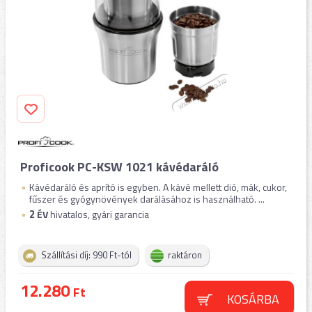
Proficook PC-KSW 1021 kávédaráló
Kávédaráló és aprító is egyben. A kávé mellett dió, mák, cukor,
fűszer és gyógynövények darálásához is használható. ...
2
ÉV
hivatalos, gyári garancia
Szállítási díj: 990 Ft-tól
raktáron
12.280
Ft
KOSÁRBA