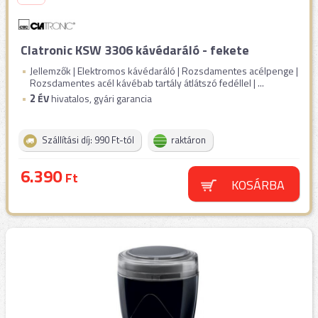
Clatronic KSW 3306 kávédaráló - fekete
Jellemzők | Elektromos kávédaráló | Rozsdamentes acélpenge |
Rozsdamentes acél kávébab tartály átlátszó fedéllel | ...
2
ÉV
hivatalos, gyári garancia
Szállítási díj: 990 Ft-tól
raktáron
6.390
Ft
KOSÁRBA