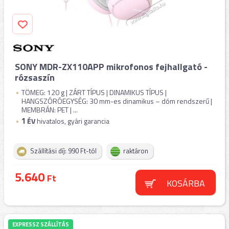
SONY MDR-ZX110APP mikrofonos fejhallgató -
rózsaszín
TÖMEG: 120 g | ZÁRT TÍPUS | DINAMIKUS TÍPUS |
HANGSZÓRÓEGYSÉG: 30 mm-es dinamikus – dóm rendszerű |
MEMBRÁN: PET | ...
1
ÉV
hivatalos, gyári garancia
Szállítási díj: 990 Ft-tól
raktáron
5.640
Ft
KOSÁRBA
EXPRESSZ SZÁLLÍTÁS