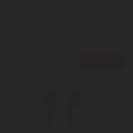
fekete
Főbb jellemzők | Sony fekete fejhallgató | Kábelhossz: 1,2m (Y
alakú) | Tartozék headset | Dinamikus neodímium membrán | ...
1
ÉV
hivatalos, gyári garancia
Szállítási díj: 990 Ft-tól
raktáron
8.830
Ft
KOSÁRBA
7.470
Ft