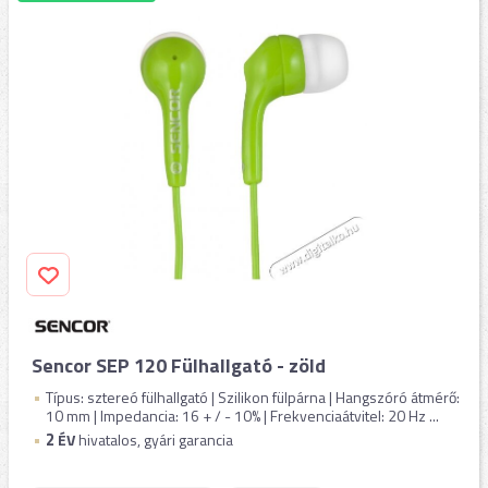
Sencor SEP 120 Fülhallgató - zöld
Típus: sztereó fülhallgató | Szilikon fülpárna | Hangszóró átmérő:
10 mm | Impedancia: 16 + / - 10% | Frekvenciaátvitel: 20 Hz ...
2
ÉV
hivatalos, gyári garancia