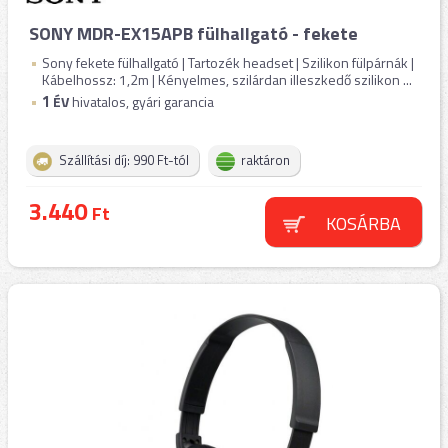
SONY MDR-EX15APB fülhallgató - fekete
Sony fekete fülhallgató | Tartozék headset | Szilikon fülpárnák |
Kábelhossz: 1,2m | Kényelmes, szilárdan illeszkedő szilikon ...
1
ÉV
hivatalos, gyári garancia
Szállítási díj: 990 Ft-tól
raktáron
3.440
Ft
KOSÁRBA