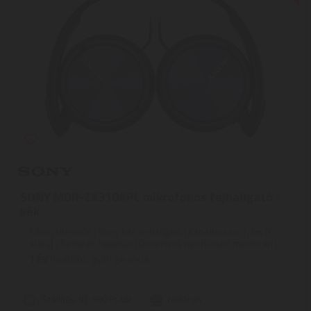
SONY MDR-ZX310APL mikrofonos fejhallgató -
kék
Főbb jellemzők | Sony kék fejhallgató | Kábelhossz: 1,2m (Y
alakú) | Tartozék headset | Dinamikus neodímium membrán | ...
1
ÉV
hivatalos, gyári garancia
Szállítási díj: 990 Ft-tól
raktáron