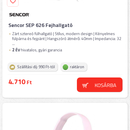
Sencor SEP 626 Fejhallgató
Zárt sztereó fülhallgató | Stílus, modern design | Kényelmes
fülpárna és fejpánt | Hangszóró átmérő: 40mm | Impedancia: 32
...
2
ÉV
hivatalos, gyári garancia
Szállítási díj: 990 Ft-tól
raktáron
4.710
Ft
KOSÁRBA