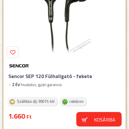
Sencor SEP 120 Fülhallgató - fekete
2
ÉV
hivatalos, gyári garancia
Szállítási díj: 990 Ft-tól
raktáron
1.660
Ft
KOSÁRBA