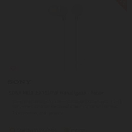
-13%
SONY MDR-EX15LPW fülhallgató - fehér
Sony fehér fülhallgató | Szilikon fülpárnák | Kábelhossz: 1,2m |
Kényelmes, szilárdan illeszkedő szilikon fülpárnák | Könnyű ...
1
ÉV
hivatalos, gyári garancia
Szállítási díj: 990 Ft-tól
raktáron