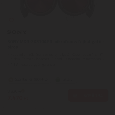
SONY MDR-ZX310APR mikrofonos fejhallgató -
piros
Főbb jellemzők | Sony piros fejhallgató | Kábelhossz: 1,2m (Y
alakú) | Tartozék headset | Dinamikus neodímium membrán | ...
1
ÉV
hivatalos, gyári garancia
Szállítási díj: 990 Ft-tól
raktáron
8.830
Ft
KOSÁRBA
7.470
Ft