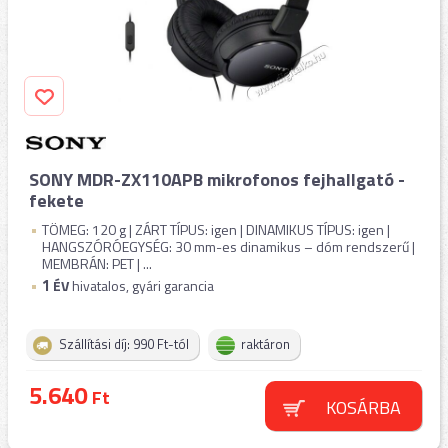
SONY MDR-ZX110APB mikrofonos fejhallgató -
fekete
TÖMEG: 120 g | ZÁRT TÍPUS: igen | DINAMIKUS TÍPUS: igen |
HANGSZÓRÓEGYSÉG: 30 mm-es dinamikus – dóm rendszerű |
MEMBRÁN: PET | ...
1
ÉV
hivatalos, gyári garancia
Szállítási díj: 990 Ft-tól
raktáron
5.640
Ft
KOSÁRBA