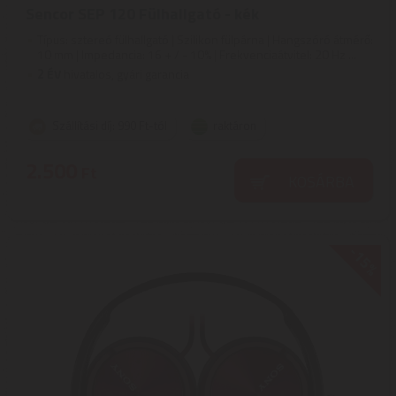
Sencor SEP 120 Fülhallgató - kék
Típus: sztereó fülhallgató | Szilikon fülpárna | Hangszóró átmérő:
10 mm | Impedancia: 16 + / - 10% | Frekvenciaátvitel: 20 Hz ...
2
ÉV
hivatalos, gyári garancia
Szállítási díj: 990 Ft-tól
raktáron
2.500
Ft
KOSÁRBA
-15%