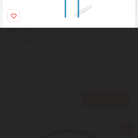
SONY MDR-EX15LPLI fülhallgató - kék
Sony kék fülhallgató | Szilikon fülpárnák | Kábelhossz: 1,2m |
Kényelmes, szilárdan illeszkedő szilikon fülpárnák | Könnyű ...
1
ÉV
hivatalos, gyári garancia
Szállítási díj: 990 Ft-tól
raktáron
3.070
Ft
KOSÁRBA
2.780
Ft
-15%