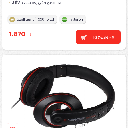
2
ÉV
hivatalos, gyári garancia
Szállítási díj: 990 Ft-tól
raktáron
1.870
Ft
KOSÁRBA