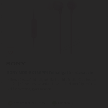
SONY MDR-EX15APPI fülhallgató - rózsaszín
Sony rózsaszín fülhallgató | Szilikon fülpárnák | Kábelhossz:
1,2m | Kényelmes, szilárdan illeszkedő szilikon fülpárnák | ...
1
ÉV
hivatalos, gyári garancia
Szállítási díj: 990 Ft-tól
raktáron