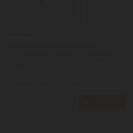
SONY MDR-EX15APLI fülhallgató - kék
Sony kék fülhallgató | Tartozék headset | Szilikon fülpárnák |
Kábelhossz: 1,2m | Kényelmes, szilárdan illeszkedő szilikon ...
1
ÉV
hivatalos, gyári garancia
Szállítási díj: 990 Ft-tól
raktáron
3.440
Ft
KOSÁRBA