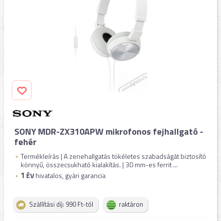
SONY MDR-ZX310APW mikrofonos fejhallgató -
fehér
Termékleírás | A zenehallgatás tökéletes szabadságát biztosító
könnyű, összecsukható kialakítás. | 30 mm-es ferrit ...
1
ÉV
hivatalos, gyári garancia
Szállítási díj: 990 Ft-tól
raktáron