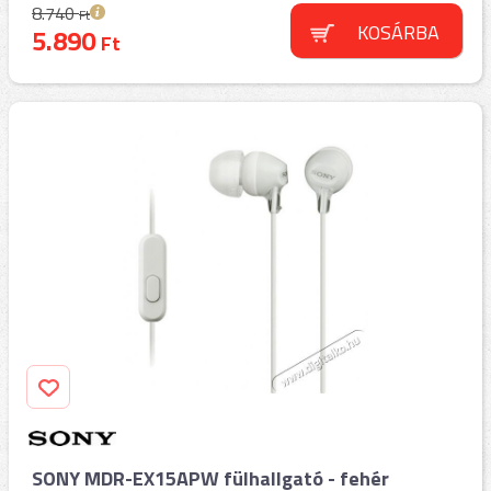
8.740
Ft
KOSÁRBA
5.890
Ft
SONY MDR-EX15APW fülhallgató - fehér