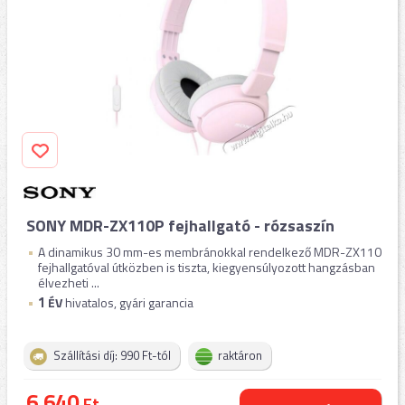
SONY MDR-ZX110P fejhallgató - rózsaszín
A dinamikus 30 mm-es membránokkal rendelkező MDR-ZX110
fejhallgatóval útközben is tiszta, kiegyensúlyozott hangzásban
élvezheti ...
1
ÉV
hivatalos, gyári garancia
Szállítási díj: 990 Ft-tól
raktáron
6.640
Ft