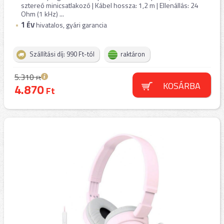
sztereó minicsatlakozó | Kábel hossza: 1,2 m | Ellenállás: 24
Ohm (1 kHz) ...
1
ÉV
hivatalos, gyári garancia
Szállítási díj: 990 Ft-tól
raktáron
5.310
Ft
KOSÁRBA
4.870
Ft