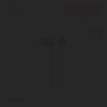
8.830
Ft
KOSÁRBA
7.470
Ft
-13%