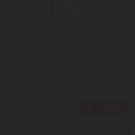
Sencor SEP 120 Fülhallgató - piros
Típus: sztereó fülhallgató | Szilikon fülpárna | Hangszóró átmérő:
10 mm | Impedancia: 16 + / - 10% | Frekvenciaátvitel: 20 Hz ...
2
ÉV
hivatalos, gyári garancia
Szállítási díj: 990 Ft-tól
raktáron
1.660
Ft
KOSÁRBA