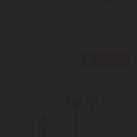
SONY MDR-EX15LPB fülhallgató - fekete
Sony fekete fülhallgató | Szilikon fülpárnák | Kábelhossz: 1,2m |
Kényelmes, szilárdan illeszkedő szilikon fülpárnák | Könnyű ...
1
ÉV
hivatalos, gyári garancia
Szállítási díj: 990 Ft-tól
raktáron
3.180
Ft
KOSÁRBA
2.780
Ft