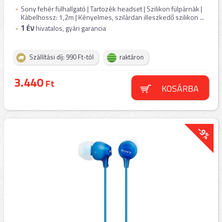
Sony fehér fülhallgató | Tartozék headset | Szilikon fülpárnák |
Kábelhossz: 1,2m | Kényelmes, szilárdan illeszkedő szilikon ...
1
ÉV
hivatalos, gyári garancia
Szállítási díj: 990 Ft-tól
raktáron
3.440
Ft
KOSÁRBA
-9%