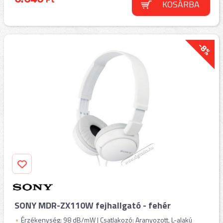
KOSÁRBA
-8%
SONY MDR-ZX110W fejhallgató - fehér
Érzékenység: 98 dB/mW | Csatlakozó: Aranyozott, L-alakú