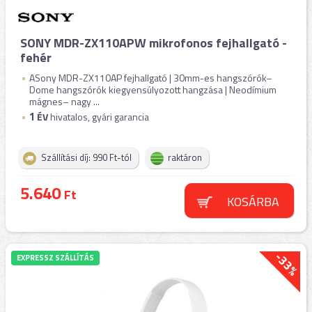
SONY MDR-ZX110APW mikrofonos fejhallgató -
fehér
ASony MDR-ZX110AP fejhallgató | 30mm-es hangszórók–
Dome hangszórók kiegyensúlyozott hangzása | Neodímium
mágnes– nagy ...
1
ÉV
hivatalos, gyári garancia
Szállítási díj: 990 Ft-tól
raktáron
5.640
Ft
KOSÁRBA
-33%
EXPRESSZ SZÁLLÍTÁS