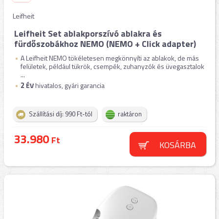
Leifheit
Leifheit Set ablakporszívó ablakra és
fürdőszobákhoz NEMO (NEMO + Click adapter)
A Leifheit NEMO tökéletesen megkönnyíti az ablakok, de más
felületek, például tükrök, csempék, zuhanyzók és üvegasztalok
...
2
ÉV
hivatalos, gyári garancia
Szállítási díj: 990 Ft-tól
raktáron
33.980
Ft
KOSÁRBA