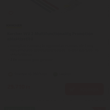
Karcher WV 2 Multifunctionality Promotion
ablaktisztító
Könnyű és csendes | Az egyszerű és csendes WV 2 még
kényelmesebb ablaktisztítást biztosít. | 3-szor gyorsabb | Az
akkumulátoros ...
2
ÉV
hivatalos, gyári garancia
Szállítási díj: 990 Ft-tól
raktáron
29.710
Ft
KOSÁRBA
EXPRESSZ SZÁLLÍTÁS