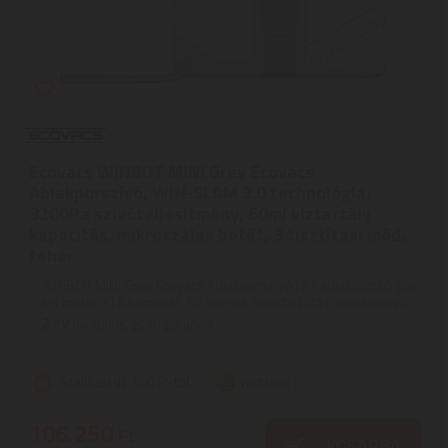
Ecovacs WINBOT MINI Grey Ecovacs
Ablakporszívó, WIN-SLAM 3.0 technológia,
3200Pa szívóteljesítmény, 60ml víztartály
kapacitás, mikroszálas betét, 3 tisztítási mód,
fehér
WINBOT MINI Grey Ecovacs Ablakporszívó | Az ablaktisztító ipar
kis motorja | A kompakt, 55 mm-es ablaktisztító robot könnyű ...
2
ÉV
hivatalos, gyári garancia
Szállítási díj: 990 Ft-tól
raktáron
106.250
Ft
KOSÁRBA