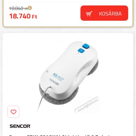
18.840
Ft
KOSÁRBA
18.740
Ft