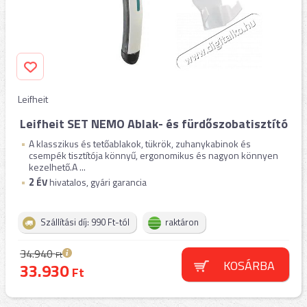
Leifheit
Leifheit SET NEMO Ablak- és fürdőszobatisztító
A klasszikus és tetőablakok, tükrök, zuhanykabinok és
csempék tisztítója könnyű, ergonomikus és nagyon könnyen
kezelhető.A ...
2
ÉV
hivatalos, gyári garancia
Szállítási díj: 990 Ft-tól
raktáron
34.940
Ft
KOSÁRBA
33.930
Ft