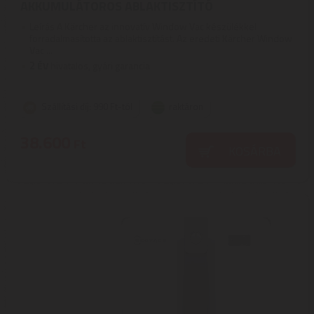
AKKUMULÁTOROS ABLAKTISZTÍTÓ
Leírás A Kärcher az innovatív Window Vac készülékkel
forradalmasította az ablaktisztítást. Az eredeti Kärcher Window
Vac ...
2
ÉV
hivatalos, gyári garancia
Szállítási díj: 990 Ft-tól
raktáron
38.600
Ft
KOSÁRBA