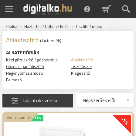
Főoldal
Háztartás / Otthon / Kültér
Tisztító / mosó
Ablaktisztító
(14 termék)
ALKATEGÓRIÁK
Kézi gőztisztító / gőzborotva
Ablaktisztító
Gőzölős padlótisztító
Tisztítószer
Nagynyomású mosó
Kiegészítő
Felmosó
Találatok szűrése
kiemelt termék
-1%
EXPRESSZ SZÁLLÍTÁS