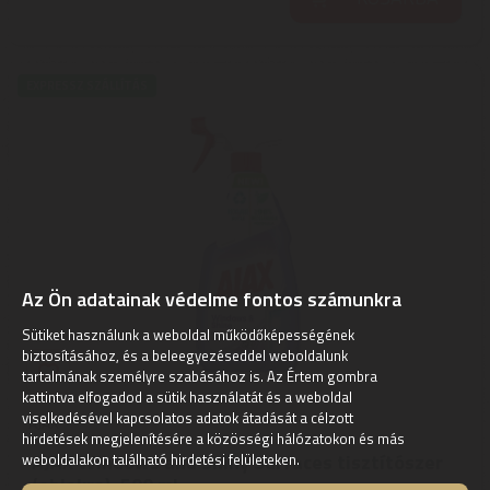
EXPRESSZ SZÁLLÍTÁS
Az Ön adatainak védelme fontos számunkra
Sütiket használunk a weboldal működőképességének
biztosításához, és a beleegyezéseddel weboldalunk
tartalmának személyre szabásához is. Az Értem gombra
kattintva elfogadod a sütik használatát és a weboldal
viselkedésével kapcsolatos adatok átadását a célzott
AJAX
hirdetések megjelenítésére a közösségi hálózatokon és más
AJAX Windows and Shiny Surfaces tisztítószer
weboldalakon található hirdetési felületeken.
(ablakra), 500 ml