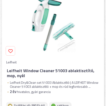
Leifheit
Leifheit Window Cleaner 51003 ablaktisztító,
mop, nyél
Leifheit Dry&Clean set 51003 Ablaktisztító | A LEIFHEIT Window
Cleaner 51003 ablaktisztító + mop és rúd legfontosabb ...
2
ÉV
hivatalos, gyári garancia
Szállítási díj: 990 Ft-tól
raktáron