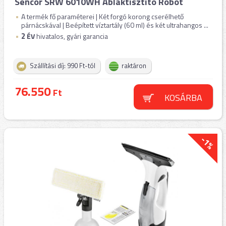
Sencor SRW 6010WH Ablaktisztító Robot
A termék fő paraméterei | Két forgó korong cserélhető
párnácskával | Beépített víztartály (60 ml) és két ultrahangos ...
2
ÉV
hivatalos, gyári garancia
Szállítási díj: 990 Ft-tól
raktáron
76.550
Ft
KOSÁRBA
-1%