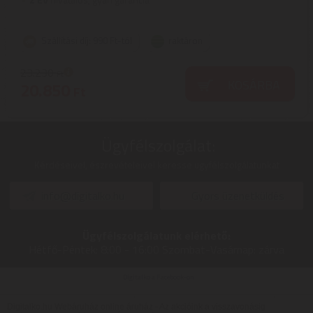
Szállítási díj: 990 Ft-tól
raktáron
23.230
Ft
KOSÁRBA
20.850
Ft
Ügyfélszolgálat:
Kérdéseivel, észrevételeivel keresse ügyfélszolgálatunkat
info@digitalko.hu
Gyors üzenetküldés
Ügyfélszolgálatunk elérhető:
Hétfő-Péntek:
8:00 - 16:00
Szombat-Vasárnap:
zárva
Digitalko a Facebook-on
Digitalko.hu Webáruház online áruház - Az akcióink a visszavonásig