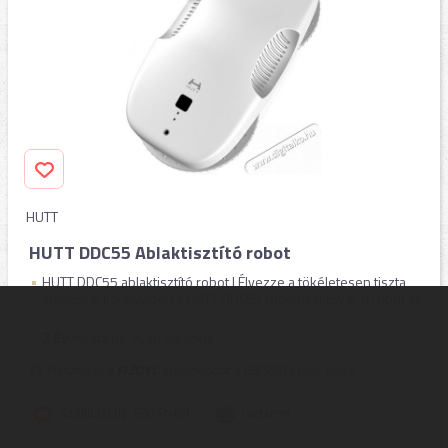
HUTT
HUTT DDC55 Ablaktisztító robot
HUTT DDC55 ablaktisztító robot | Élvezze a tökéletesen tiszta
ablakokat könnyedén a HUTT DDC55 robottisztítóval. A robot az
...
2
ÉV
hivatalos, gyári garancia
Használja a
FIZOYL
kuponkódot a 68.990 Ft-os árért!
Szállítási díj: 990 Ft-tól
raktáron