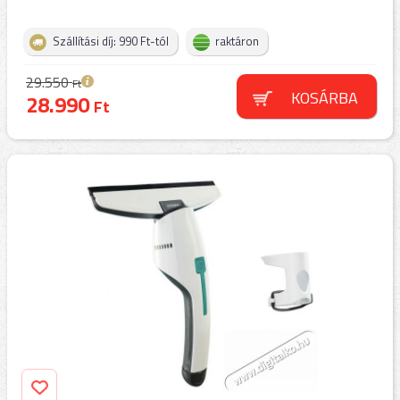
Szállítási díj: 990 Ft-tól
raktáron
29.550
Ft
KOSÁRBA
28.990
Ft