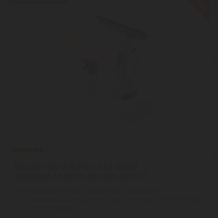
-10%
Karcher WV 2 PLUS 1.633-640.0
AKKUMULÁTOROS ABLAKTISZTÍTÓ
A Kärcher az innovatív Window Vac készülékkel
forradalmasította az ablaktisztítást. Az eredeti Kärcher Window
Vac használatával ...
2
ÉV
hivatalos, gyári garancia