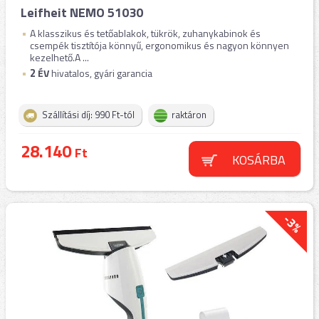
Leifheit NEMO 51030
A klasszikus és tetőablakok, tükrök, zuhanykabinok és
csempék tisztítója könnyű, ergonomikus és nagyon könnyen
kezelhető.A ...
2
ÉV
hivatalos, gyári garancia
Szállítási díj: 990 Ft-tól
raktáron
28.140
Ft
KOSÁRBA
-3%