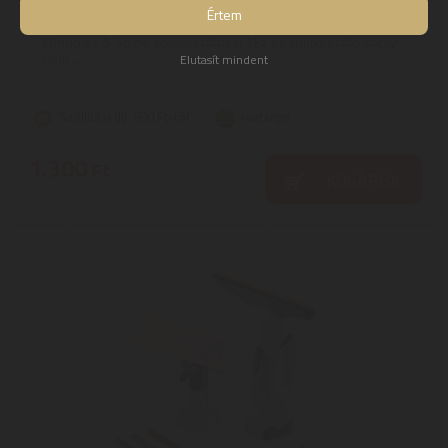
Értem
Vigyázzon felületeire és érje el a ragyogó tisztaságot az Ajax
Windows & Shine ablaktisztítóval. | Ez az ablaktisztító spray
nem ...
Elutasít mindent
Szállítási díj: 990 Ft-tól
raktáron
1.300
Ft
KOSÁRBA