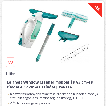
-2%
Leifheit
Leifheit Window Cleaner moppal és 43 cm-es
rúddal + 17 cm-es szívófej, fekete
A háztartás könnyebb takarítása érdekében minden bizonnyal
értékelni fogod a csúcsminőségű segítőt egy LEIFHEIT ...
2
ÉV
hivatalos, gyári garancia