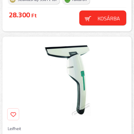
28.300
Ft
KOSÁRBA
Leifheit