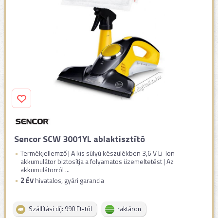
Sencor SCW 3001YL ablaktisztító
Termékjellemző | A kis súlyú készülékben 3,6 V Li-Ion
akkumulátor biztosítja a folyamatos üzemeltetést | Az
akkumulátorról ...
2
ÉV
hivatalos, gyári garancia
Szállítási díj: 990 Ft-tól
raktáron