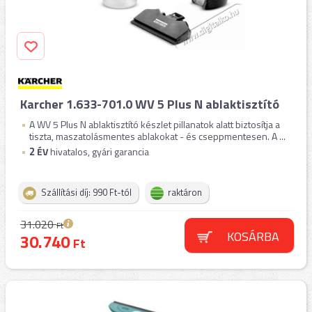
Karcher 1.633-701.0 WV 5 Plus N ablaktisztító
A WV 5 Plus N ablaktisztító készlet pillanatok alatt biztosítja a
tiszta, maszatolásmentes ablakokat - és cseppmentesen. A ...
2
ÉV
hivatalos, gyári garancia
Szállítási díj: 990 Ft-tól
raktáron
31.020
Ft
KOSÁRBA
30.740
Ft