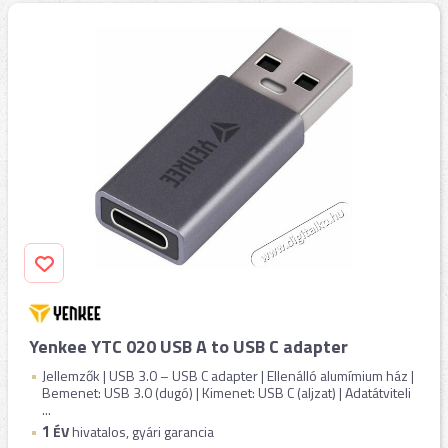
Yenkee YTC 020 USB A to USB C adapter
Jellemzők | USB 3.0 – USB C adapter | Ellenálló alumímium ház |
Bemenet: USB 3.0 (dugó) | Kimenet: USB C (aljzat) | Adatátviteli
...
1
ÉV
hivatalos, gyári garancia