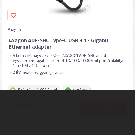
Axagon
Axagon ADE-SRC Type-C USB 3.1 - Gigabit
Ethernet adapter
A kompakt nagysebességű AXAGON ADE-SRC adapter
egyszerűen Gigabit Ethernet 10/100/1000Mbit porttá alakítja
át az USB-C 3.1 Gen 1 ...
2
ÉV
hivatalos, gyári garancia
Szállítási díj: 990 Ft-tól
raktáron
6.340
Ft
KOSÁRBA