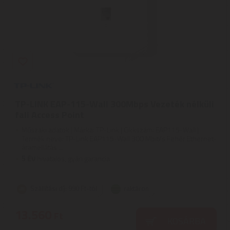
TP-LINK EAP-115-Wall 300Mbps Vezeték nélküli
fali Access Point
Műszaki adatok | Márka: TP-Link | Cikkszám: EAP115-Wall |
Termék neve: TP-Link EAP115-Wall 300 Mbit/s Fehér Ethernet-
áramellátás ...
5
ÉV
hivatalos, gyári garancia
Szállítási díj: 990 Ft-tól
raktáron
13.560
Ft
KOSÁRBA