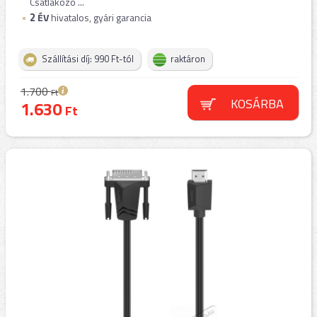
Csatlakozó ...
2
ÉV
hivatalos, gyári garancia
Szállítási díj: 990 Ft-tól
raktáron
1.700
Ft
KOSÁRBA
1.630
Ft