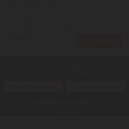
Kimenetek: 2 × USB | Tömeg: 0,2 kg | Szín: Fekete | Jogi
megjegyzések: ...
Szállítási díj: 990 Ft-tól
raktáron
5.180
Ft
KOSÁRBA
Ügyfélszolgálat:
Kérdéseivel, észrevételeivel keresse ügyfélszolgálatunkat
info@digitalko.hu
Gyors üzenetküldés
Ügyfélszolgálatunk elérhető:
Hétfő-Péntek:
8:00 - 16:00
Szombat-Vasárnap:
zárva
Digitalko a Facebook-on