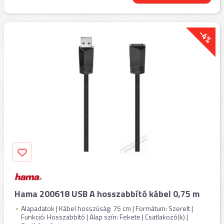
-4%
Hama 200618 USB A hosszabbító kábel 0,75 m
Alapadatok | Kábel hosszúság: 75 cm | Formátum: Szerelt |
Funkció: Hosszabbító | Alap szín: Fekete | Csatlakozó(k) |