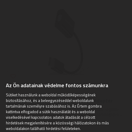
Az Ön adatainak védelme fontos számunkra
Axagon
Sütiket használunk a weboldal működőképességének
Axagon RVD-VGN Displayport - VGA Adapter
biztosításához, és a beleegyezéseddel weboldalunk
tartalmának személyre szabásához is. Az Értem gombra
DisplayPort -> VGA aktív AXAGON RVD-VGN adapter régebbi
kattintva elfogadod a sütik használatát és a weboldal
VGA monitor/TV/vetítő Display Port kimenetes számítógépre ...
viselkedésével kapcsolatos adatok átadását a célzott
2
ÉV
hivatalos, gyári garancia
hirdetések megjelenítésére a közösségi hálózatokon és más
weboldalakon található hirdetési felületeken.