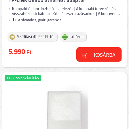
TP-LINK UE300 ethernet adapter
Kompakt és hordozható kivitelezés | A kompakt tervezés és a
visszahúzható kábel ideálissá teszi utazásaihoz. | A könnyed ...
1
ÉV
hivatalos, gyári garancia
Szállítási díj: 990 Ft-tól
raktáron
5.990
Ft
KOSÁRBA
EXPRESSZ SZÁLLÍTÁS