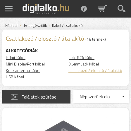
Főoldal
Tv kiegészítők
Kábel / csatlakozó
Csatlakozó / elosztó / átalakító
(18 termék)
ALKATEGÓRIÁK
Hdmi kábel
Jack-RCA kábel
Mini DisplayPort kábel
3,5mm Jack kábel
Koax antenna kábel
Csatlakozó / elosztó / átalakító
USB kábel
Találatok szűrése