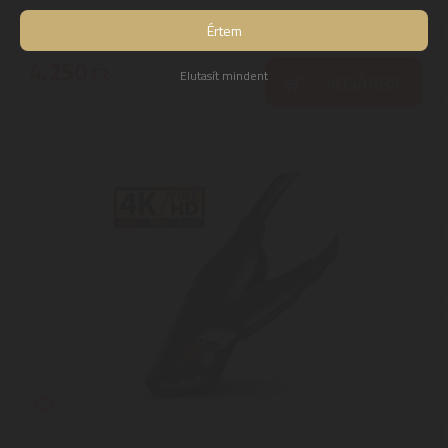
Szállítási díj: 990 Ft-tól
raktáron
Értem
4.250
Ft
Elutasít mindent
KOSÁRBA