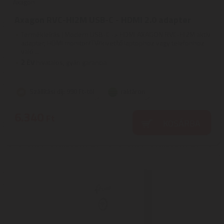
Axagon
Axagon RVC-HI2M USB-C - HDMI 2.0 adapter
Termékleírás | Modern USB-C -> HDMI AXAGON RVC-HI2M aktív
adapter, HDMI monitor/TV/kivetítő laptophoz vagy telefonhoz
való ...
2
ÉV
hivatalos, gyári garancia
Szállítási díj: 990 Ft-tól
raktáron
6.340
Ft
KOSÁRBA