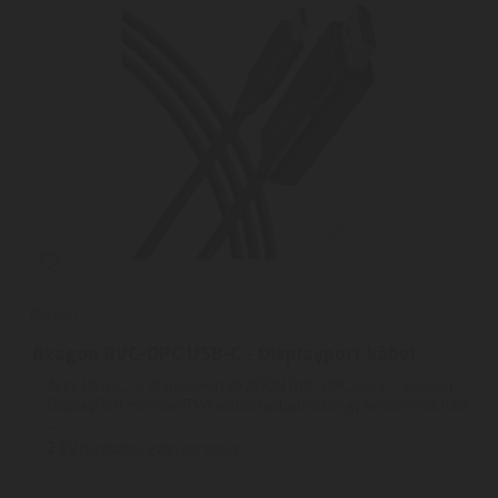
Axagon
Axagon RVC-DPC USB-C - Displayport kábel
Aktív USB-C -> DisplayPort AXAGON RVC-DPC kábel - adapter,
DisplayPort monitor/TV/kivetítő laptophoz vagy telefonhoz való
...
2
ÉV
hivatalos, gyári garancia