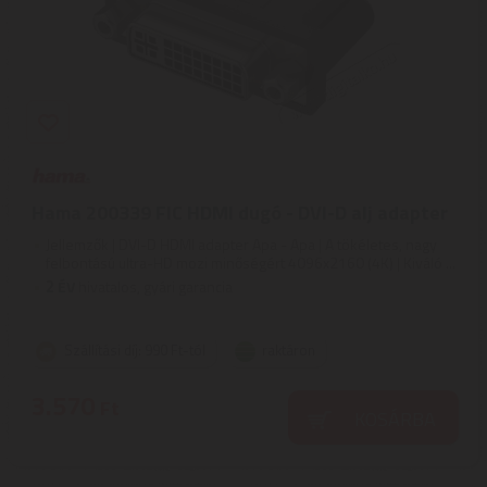
Hama 200339 FIC HDMI dugó - DVI-D alj adapter
Jellemzők | DVI-D HDMI adapter Apa - Apa | A tökéletes, nagy
felbontású ultra-HD mozi minőségért 4096x2160 (4K) | Kiváló ...
2
ÉV
hivatalos, gyári garancia
Szállítási díj: 990 Ft-tól
raktáron
3.570
Ft
KOSÁRBA