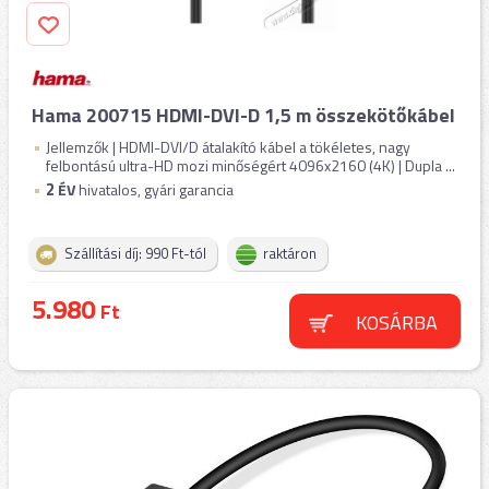
Hama 200715 HDMI-DVI-D 1,5 m összekötőkábel
Jellemzők | HDMI-DVI/D átalakító kábel a tökéletes, nagy
felbontású ultra-HD mozi minőségért 4096x2160 (4K) | Dupla ...
2
ÉV
hivatalos, gyári garancia
Szállítási díj: 990 Ft-tól
raktáron
5.980
Ft
KOSÁRBA