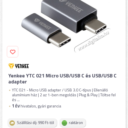
Yenkee YTC 021 Micro USB/USB C és USB/USB C
adapter
YTC 021 - Micro USB adapter / USB 3.0 C-típus | Ellenálló
alumímium ház | 2 az 1-ben megoldás | Plug & Play | Töltse fel
és ...
1
ÉV
hivatalos, gyári garancia
Szállítási díj: 990 Ft-tól
raktáron