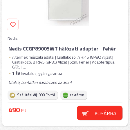
Nedis
Nedis CCGP89005WT hálózati adapter - fehér
A termék műszaki adatai | Csatlakozó: A RJ45 (8P8C) Aljzat |
Csatlakozó: B RJ45 (8P8C) Aljzat | Szín: Fehér | Adaptertípus:
CAT5 | ...
1
ÉV
hivatalos, gyári garancia
Utolsó, bontatlan darab ezen az áron!
Szállítási díj: 990 Ft-tól
raktáron
490
Ft
KOSÁRBA