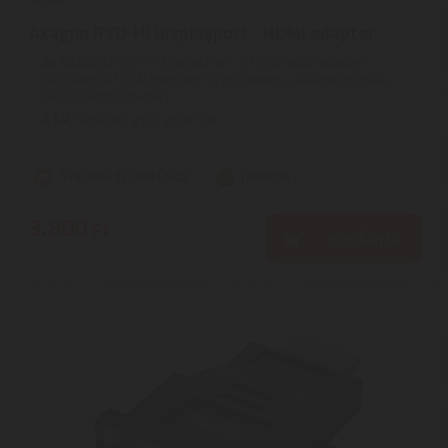
Axagon RVD-HI Displayport - HDMI adapter
Az AXAGON RVD-HI DisplayPort -> HDMI aktív adapter
összeköti a HDMI monitor/TV/projektort a számítógéppel a
DisplayPort kimenet ...
2
ÉV
hivatalos, gyári garancia
Szállítási díj: 990 Ft-tól
raktáron
3.800
Ft
KOSÁRBA