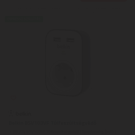
EXPRESSZ SZÁLLÍTÁS
Belkin BSV103VF Túlfeszültségvédő
BELKIN BSV103VF Túlfeszültségvédő | Tulajdonság: Érték |