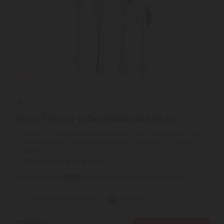
Siguro
Siguro Culinary Evőeszközkészlet 24 db
Siguro Culinary evőeszközkészletSzó szerint az egész konyhát
felszerelheted a kifinomult Siguro termékekkel. Bemutatjuk a
Siguro ...
2
ÉV
hivatalos, gyári garancia
Használja a
LVA0RQ
kuponkódot a 15.550 Ft-os árért!
Szállítási díj: 990 Ft-tól
raktáron
15.800
Ft