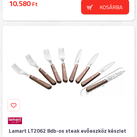
10.580
Ft
KOSÁRBA
Lamart LT2062 8db-os steak evőeszköz készlet