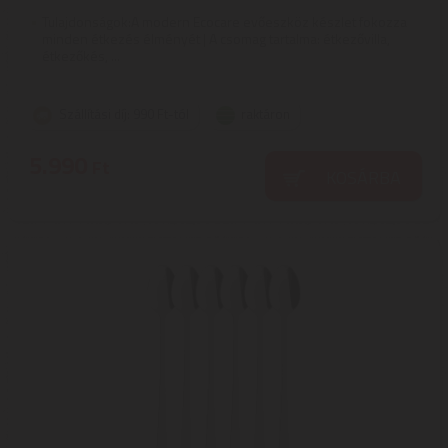
Tulajdonságok:A modern Ecocare evőeszköz készlet fokozza
minden étkezés élményét | A csomag tartalma: étkezővilla,
étkezőkés, ...
Szállítási díj: 990 Ft-tól
raktáron
5.990
Ft
KOSÁRBA