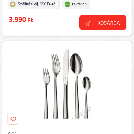
Szállítási díj: 990 Ft-tól
raktáron
3.990
Ft
KOSÁRBA
Wmf