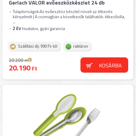
Gerlach VALOR evőeszközkészlet 24 db
Tulajdonságok:Az evőeszköz készlet növeli az étkezés
kényelmét | A csomagban a következők találhatók: étkezővilla,
...
2
ÉV
hivatalos, gyári garancia
Szállítási díj: 990 Ft-tól
raktáron
20.200
Ft
KOSÁRBA
20.190
Ft