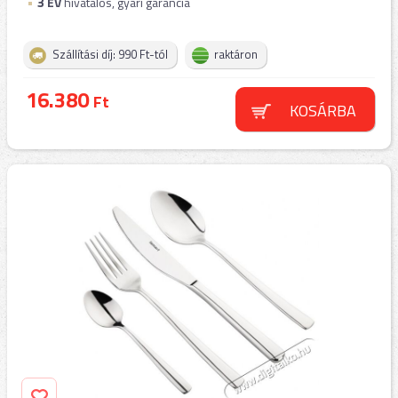
3
ÉV
hivatalos, gyári garancia
Szállítási díj: 990 Ft-tól
raktáron
16.380
Ft
KOSÁRBA