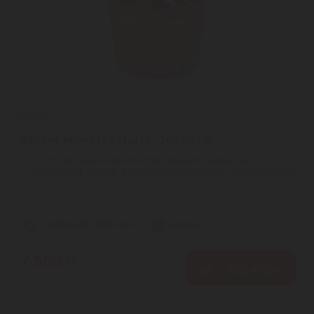
Kesper
Kesper evőeszköztartó, 14×20 cm
Ez a hordó alakú evőeszköztartó faállvány elsősorban
éttermeknek ajánlott, de akár a háztartásokban is használható |
A ...
Szállítási díj: 990 Ft-tól
raktáron
7.500
Ft
KOSÁRBA