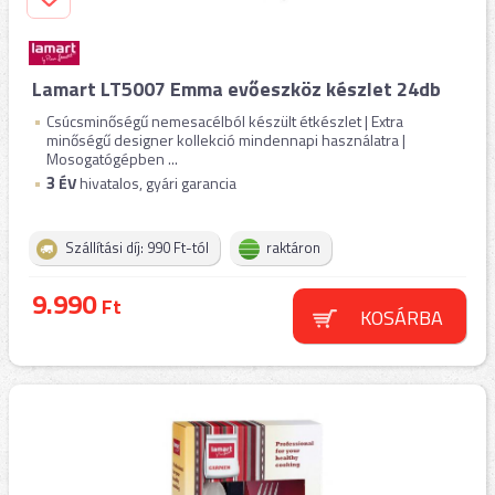
Lamart LT5007 Emma evőeszköz készlet 24db
Csúcsminőségű nemesacélból készült étkészlet | Extra
minőségű designer kollekció mindennapi használatra |
Mosogatógépben ...
3
ÉV
hivatalos, gyári garancia
Szállítási díj: 990 Ft-tól
raktáron
9.990
Ft
KOSÁRBA