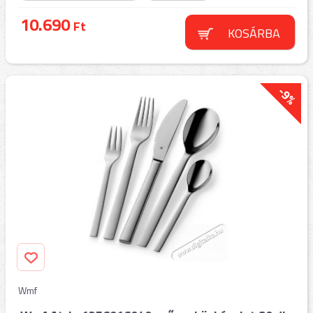
10.690
Ft
KOSÁRBA
-9%
Wmf