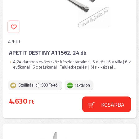
APETIT
APETIT DESTINY A11562, 24 db
A 24 darabos evőeszköz készlet tartalma | 6 x kés | 6 × villa | 6 ×
evőkanál | 6 x teáskanál | Felületkezelés | Kés - kézzel ...
Szállítási díj: 990 Ft-tól
raktáron
4.630
Ft
KOSÁRBA