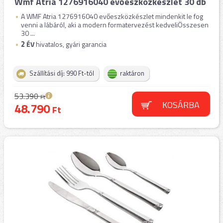
Wmf Atria 1276916040 evőeszközkészlet 30 db
A WMF Atria 1276916040 evőeszközkészlet mindenkit le fog
venni a lábáról, aki a modern formatervezést kedveliÖsszesen
30 ...
2
ÉV
hivatalos, gyári garancia
Szállítási díj: 990 Ft-tól
raktáron
53.390
Ft
KOSÁRBA
48.790
Ft