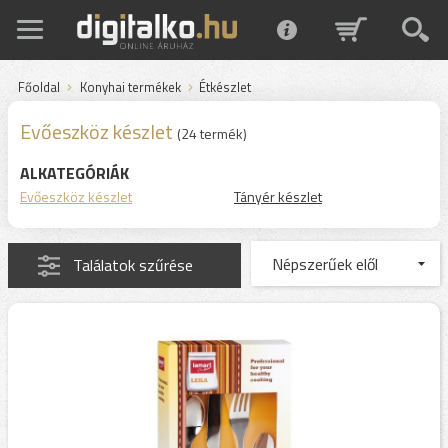
Főoldal
Konyhai termékek
Étkészlet
Evőeszköz készlet
(24 termék)
ALKATEGÓRIÁK
Evőeszköz készlet
Tányér készlet
Találatok szűrése