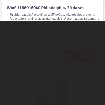
Wmf 1166916040 Philadelphia, 30 darab
Tulajdonságok: A praktikus WMF evőeszköz készlet örömmel
fog eltölteni, amikor az asztalhoz ülsz | A csomagolás tartalma: ...
2
ÉV
hivatalos, gyári garancia
Használja az
ASIYOY
kuponkódot a 68.790 Ft-os árért!
Szállítási díj: 990 Ft-tól
raktáron
69.800
Ft
KOSÁRBA
69.790
Ft