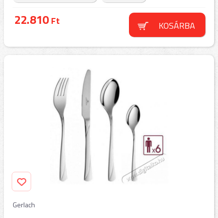
22.810
Ft
KOSÁRBA
Gerlach