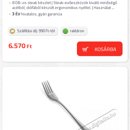
8 DB-os steak készlet | Steak-evőeszközök kiváló minőségű
acélból, diófából készült ergonomikus nyéllel. | Használat ...
3
ÉV
hivatalos, gyári garancia
Szállítási díj: 990 Ft-tól
raktáron
6.570
Ft
KOSÁRBA