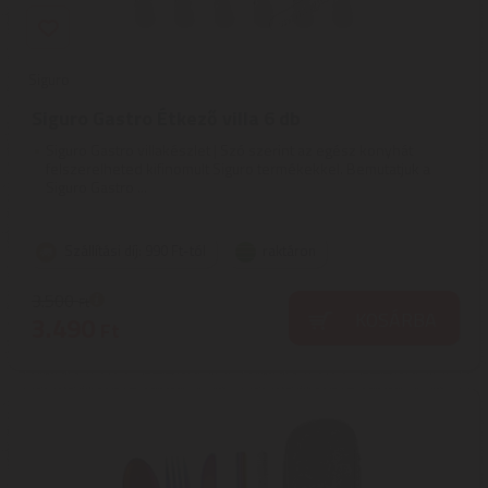
Siguro
Siguro Gastro Étkező villa 6 db
Siguro Gastro villakészlet | Szó szerint az egész konyhát
felszerelheted kifinomult Siguro termékekkel. Bemutatjuk a
Siguro Gastro ...
Szállítási díj: 990 Ft-tól
raktáron
3.500
Ft
KOSÁRBA
3.490
Ft