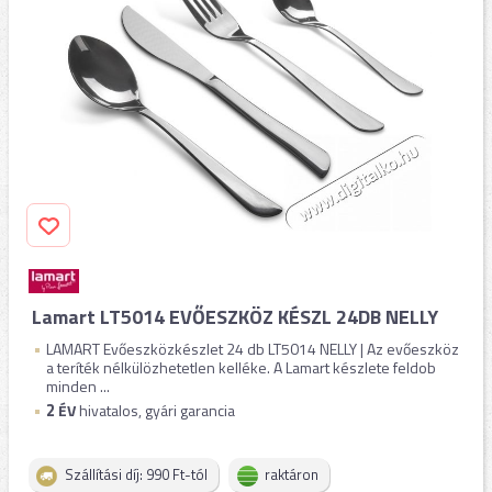
Lamart LT5014 EVŐESZKÖZ KÉSZL 24DB NELLY
LAMART Evőeszközkészlet 24 db LT5014 NELLY | Az evőeszköz
a teríték nélkülözhetetlen kelléke. A Lamart készlete feldob
minden ...
2
ÉV
hivatalos, gyári garancia
Szállítási díj: 990 Ft-tól
raktáron