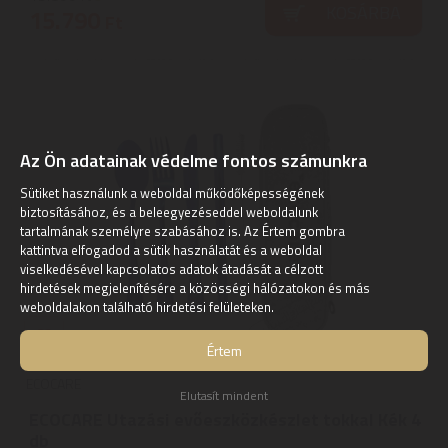
KOSÁRBA
15.790
Ft
Az Ön adatainak védelme fontos számunkra
Sütiket használunk a weboldal működőképességének
biztosításához, és a beleegyezéseddel weboldalunk
tartalmának személyre szabásához is. Az Értem gombra
kattintva elfogadod a sütik használatát és a weboldal
viselkedésével kapcsolatos adatok átadását a célzott
hirdetések megjelenítésére a közösségi hálózatokon és más
weboldalakon található hirdetési felületeken.
Értem
ECOCARE
Elutasít mindent
ECOCARE Utazási evőeszközkészlet tokkal Kék 4
db