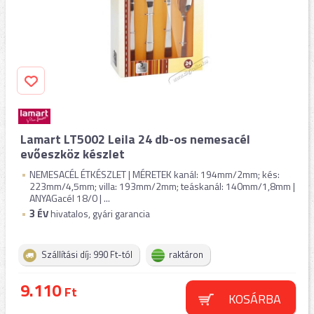
Lamart LT5002 Leila 24 db-os nemesacél
evőeszköz készlet
NEMESACÉL ÉTKÉSZLET | MÉRETEK kanál: 194mm/2mm; kés:
223mm/4,5mm; villa: 193mm/2mm; teáskanál: 140mm/1,8mm |
ANYAGacél 18/0 | ...
3
ÉV
hivatalos, gyári garancia
Szállítási díj: 990 Ft-tól
raktáron
9.110
Ft
KOSÁRBA