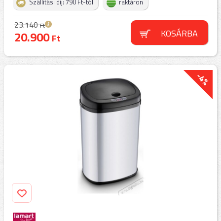
Szállítási díj: 790 Ft-tól
raktáron
23.140
Ft
KOSÁRBA
20.900
Ft
-4%