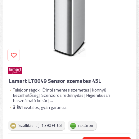
Lamart LT8049 Sensor szemetes 45L
Tulajdonságok | Érintésmentes szemetes | könnyű
kezelhetőség | Szenzoros fedélnyitás | Higiénikusan
használható kosár | ...
3
ÉV
hivatalos, gyári garancia
Szállítási díj: 1.390 Ft-tól
raktáron