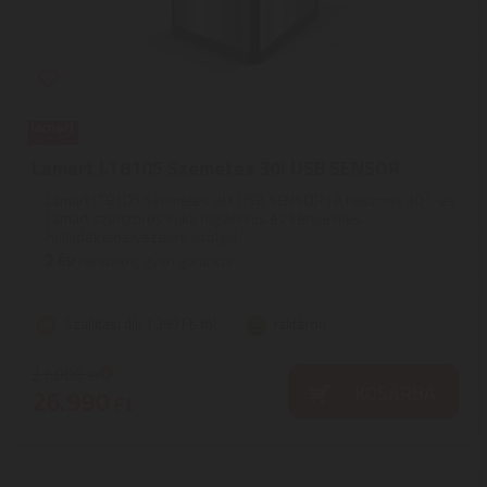
Lamart LT8105 Szemetes 30l USB SENSOR
Lamart LT8105 Szemetes 30l USB SENSOR | A hasznos 30 l -es
Lamart szenzoros kuka higiénikus és kényelmes
hulladékelhelyezésre szolgál ...
2
ÉV
hivatalos, gyári garancia
Szállítási díj: 1.390 Ft-tól
raktáron
27.000
Ft
KOSÁRBA
26.990
Ft