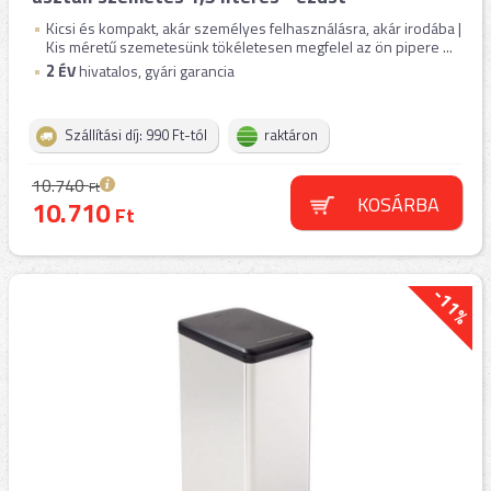
Kicsi és kompakt, akár személyes felhasználásra, akár irodába |
Kis méretű szemetesünk tökéletesen megfelel az ön pipere ...
2
ÉV
hivatalos, gyári garancia
Szállítási díj: 990 Ft-tól
raktáron
10.740
Ft
KOSÁRBA
10.710
Ft
-11%