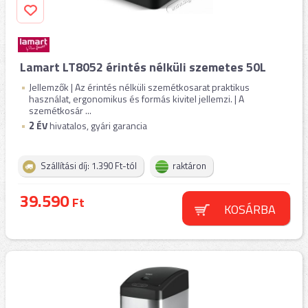
Lamart LT8052 érintés nélküli szemetes 50L
Jellemzők | Az érintés nélküli szemétkosarat praktikus
használat, ergonomikus és formás kivitel jellemzi. | A
szemétkosár ...
2
ÉV
hivatalos, gyári garancia
Szállítási díj: 1.390 Ft-tól
raktáron
39.590
Ft
KOSÁRBA