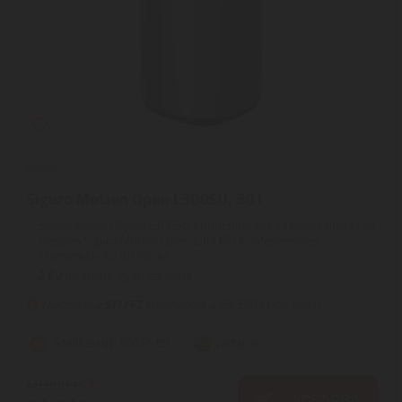
Siguro
Siguro Motion Open L300SU, 30 l
Siguro Motion Open L300SU érintésmentes szemeteskuka | Az
elegáns Siguro Motion Open L300SU érintésmentes
szemeteskuka 30 literes ...
2
ÉV
hivatalos, gyári garancia
Használja a
SJ1YFZ
kuponkódot a 39.390 Ft-os árért!
Szállítási díj: 990 Ft-tól
raktáron
40.000
Ft
KOSÁRBA