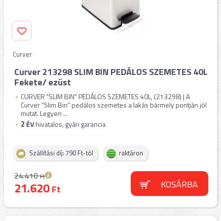
Curver
Curver 213298 SLIM BIN PEDÁLOS SZEMETES 40L
Fekete/ ezüst
CURVER "SLIM BIN" PEDÁLOS SZEMETES 40L, (213298) | A
Curver “Slim Bin” pedálos szemetes a lakás bármely pontján jól
mutat. Legyen ...
2
ÉV
hivatalos, gyári garancia
Szállítási díj: 790 Ft-tól
raktáron
24.410
Ft
KOSÁRBA
21.620
Ft