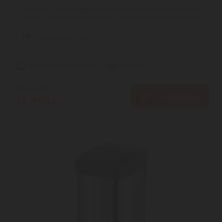
A szelektív hulladékgyűjtők elengedhetetlen részét képezik
minden háztartásnak.A praktikus Tontarelli szemetes alacsony
...
2
ÉV
hivatalos, gyári garancia
Szállítási díj: 990 Ft-tól
raktáron
15.400
Ft
KOSÁRBA
15.390
Ft