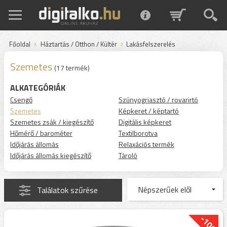
Főoldal
Háztartás / Otthon / Kültér
Lakásfelszerelés
Szemetes
(17 termék)
ALKATEGÓRIÁK
Csengő
Szúnyogriasztó / rovarirtó
Szemetes
Képkeret / képtartó
Szemetes zsák / kiegészítő
Digitális képkeret
Hőmérő / barométer
Textilborotva
Időjárás állomás
Relaxációs termék
Időjárás állomás kiegészítő
Tároló
Találatok szűrése
-10%