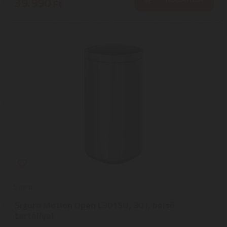
39.990
Ft
Siguro
Siguro Motion Open L301SU, 30 l, belső
tartállyal