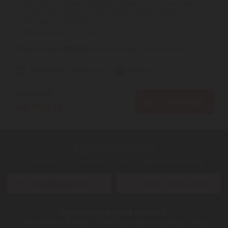
Siguro Motion Open L301SU érintésmentes szemeteskuka | Az
elegáns Siguro Motion Open L301SU érintésmentes
szemeteskuka 30 literes ...
2
ÉV
hivatalos, gyári garancia
Használja az
I0YGX8
kuponkódot a 44.320 Ft-os árért!
Szállítási díj: 1.390 Ft-tól
raktáron
45.000
Ft
KOSÁRBA
44.990
Ft
Ügyfélszolgálat:
Kérdéseivel, észrevételeivel keresse ügyfélszolgálatunkat
info@digitalko.hu
Gyors üzenetküldés
Ügyfélszolgálatunk elérhető:
Hétfő-Péntek:
8:00 - 16:00
Szombat-Vasárnap:
zárva