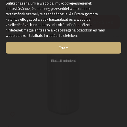
Sütiket használunk a weboldal működőképességének
Szállítási díj: 1.390 Ft-tól
raktáron
biztosításához, és a beleegyezéseddel weboldalunk
tartalmának személyre szabásához is. Az Értem gombra
32.800
Ft
kattintva elfogadod a sütik használatát és a weboldal
KOSÁRBA
32.790
Ft
viselkedésével kapcsolatos adatok átadását a célzott
hirdetések megjelenítésére a közösségi hálózatokon és más
weboldalakon található hirdetési felületeken.
Értem
Elutasít mindent