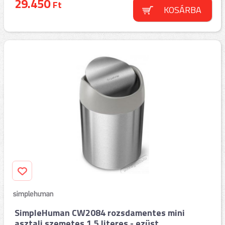
29.450
Ft
KOSÁRBA
SimpleHuman CW2084 rozsdamentes mini
asztali szemetes 1,5 literes - ezüst