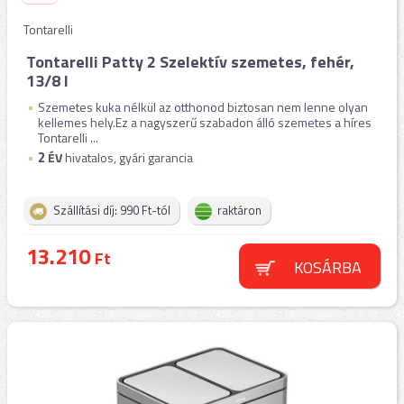
Tontarelli
Tontarelli Patty 2 Szelektív szemetes, fehér,
13/8 l
Szemetes kuka nélkül az otthonod biztosan nem lenne olyan
kellemes hely.Ez a nagyszerű szabadon álló szemetes a híres
Tontarelli ...
2
ÉV
hivatalos, gyári garancia
Szállítási díj: 990 Ft-tól
raktáron
13.210
Ft
KOSÁRBA