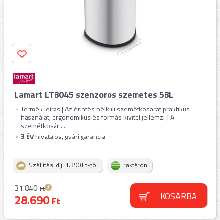
Lamart LT8045 szenzoros szemetes 58L
Termék leírás | Az érintés nélküli szemétkosarat praktikus
használat, ergonomikus és formás kivitel jellemzi. | A
szemétkosár ...
3
ÉV
hivatalos, gyári garancia
Szállítási díj: 1.390 Ft-tól
raktáron
31.840
Ft
KOSÁRBA
28.690
Ft