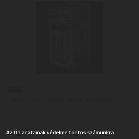
Lamart LT8107 Szemetes 50l USB SENSOR
A minőségi Lamart LT8107 Érintésmentes szemetes 50 l USB
SENSOR termék legfontosabb előnyei | A minőségi 50 l -es
Lamart szenzoros ...
2
ÉV
hivatalos, gyári garancia
Az Ön adatainak védelme fontos számunkra