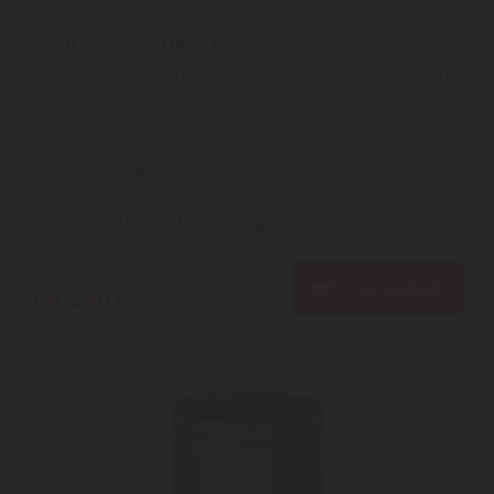
Siguro
Siguro Motion Open L400SU
Siguro Motion Open L400SU érintésmentes szemeteskuka | Az
elegáns Siguro Motion Open L400SU érintésmentes
szemeteskuka 40 literes ...
2
ÉV
hivatalos, gyári garancia
Használja a
QHWGYS
kuponkódot a 44.320 Ft-os árért!
Szállítási díj: 1.390 Ft-tól
raktáron
45.000
Ft
KOSÁRBA
44.990
Ft