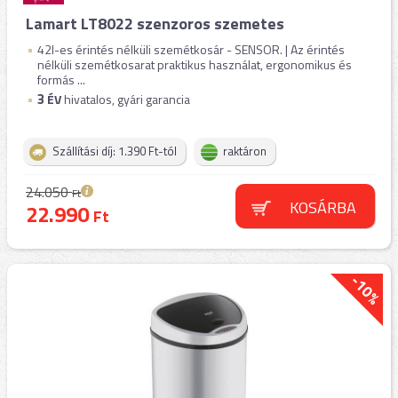
Lamart LT8022 szenzoros szemetes
42l-es érintés nélküli szemétkosár - SENSOR. | Az érintés
nélküli szemétkosarat praktikus használat, ergonomikus és
formás ...
3
ÉV
hivatalos, gyári garancia
Szállítási díj: 1.390 Ft-tól
raktáron
24.050
Ft
KOSÁRBA
22.990
Ft
-10%