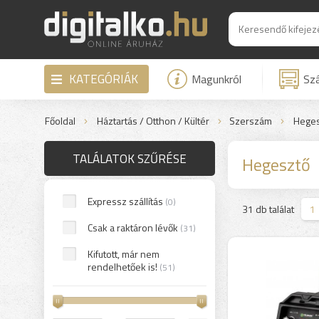
KATEGÓRIÁK
Magunkról
Szá
Főoldal
Háztartás / Otthon / Kültér
Szerszám
Heges
TALÁLATOK SZŰRÉSE
Hegesztő
Expressz szállítás
(0)
>
31 db találat
1
Csak a raktáron lévők
(31)
Kifutott, már nem
rendelhetőek is!
(51)