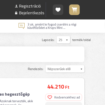
Regisztráció
Bejelentkezés
3 ok, amiért le fogod cserélni a régi
kávéfőződet a Krups Mini ...
Lapozás:
25
termék/oldal
Rendezés:
Népszerűek elől
44.210
Ft
res hegesztőgép
Kedvencekhez ad
zoknak tervezték, akik
 keresnek, és ...