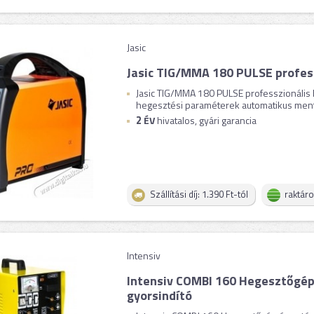
Jasic
Jasic TIG/MMA 180 PULSE profes
Jasic TIG/MMA 180 PULSE professzionális h
hegesztési paraméterek automatikus menté
2
ÉV
hivatalos, gyári garancia
Szállítási díj: 1.390 Ft-tól
raktár
Intensiv
Intensiv COMBI 160 Hegesztőgép
gyorsindító