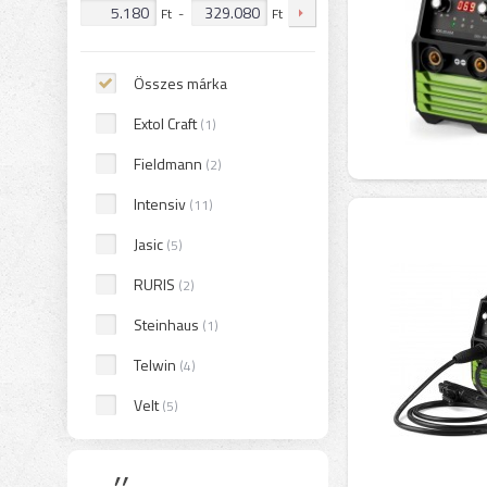
Ft
-
Ft
Összes márka
Extol Craft
(1)
Fieldmann
(2)
Intensiv
(11)
Jasic
(5)
RURIS
(2)
Steinhaus
(1)
Telwin
(4)
Velt
(5)