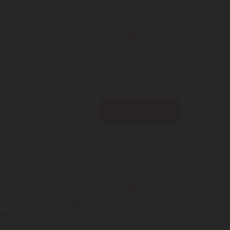
32.160
Ft
Rutilos elektróda
Kedvencekhez ad
elektródaA BX1 250C
mforrás elektromos ...
RÉSZLETEK
KOSÁRBA
on
30.500
Ft
er, 20-140 A, 4500
Kedvencekhez ad
 mm elektróda