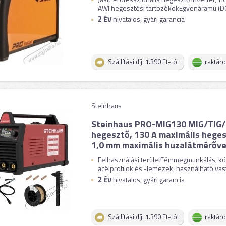
AWI hegesztési tartozékokEgyenáramú (DC) 
2
ÉV
hivatalos, gyári garancia
Szállítási díj: 1.390 Ft-tól
raktár
Steinhaus
Steinhaus PRO-MIG130 MIG/TIG/
hegesztő, 130 A maximális heges
1,0 mm maximális huzalátmérőve
Felhasználási területFémmegmunkálás, k
acélprofilok és -lemezek, használható vast
2
ÉV
hivatalos, gyári garancia
Szállítási díj: 1.390 Ft-tól
raktár