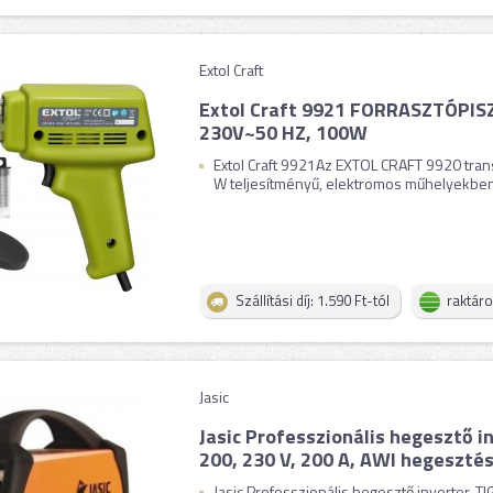
Extol Craft
Extol Craft 9921 FORRASZTÓPI
230V~50 HZ, 100W
Extol Craft 9921Az EXTOL CRAFT 9920 tran
W teljesítményű, elektromos műhelyekben 
Szállítási díj: 1.590 Ft-tól
raktár
Jasic
Jasic Professzionális hegesztő 
200, 230 V, 200 A, AWI hegesztés
Jasic Professzionális hegesztő inverter, T