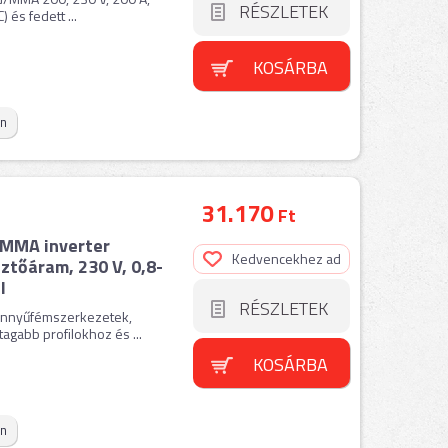
RÉSZLETEK
és fedett ...
KOSÁRBA
on
31.170
Ft
MMA inverter
Kedvencekhez ad
ztőáram, 230 V, 0,8-
l
RÉSZLETEK
önnyűfémszerkezetek,
agabb profilokhoz és ...
KOSÁRBA
on