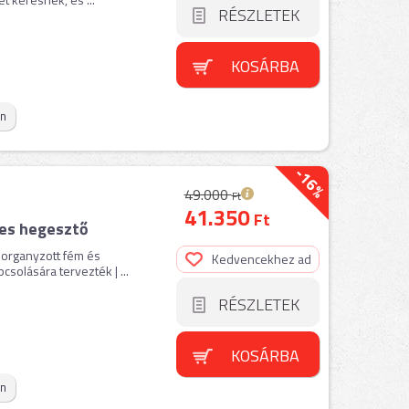
RÉSZLETEK
KOSÁRBA
on
-16%
49.000
Ft
41.350
Ft
res hegesztő
horganyzott fém és
Kedvencekhez ad
olására tervezték | ...
RÉSZLETEK
KOSÁRBA
on