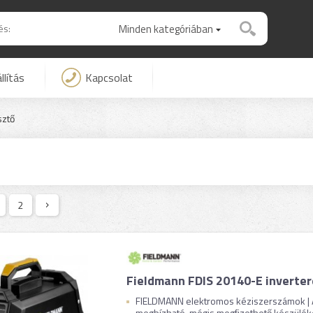
Minden kategóriában
llítás
Kapcsolat
ztő
2
Fieldmann FDIS 20140-E inverte
FIELDMANN elektromos kéziszerszámok | A
megbízható, mégis megfizethető készüléket