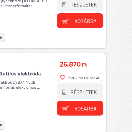
gyorsindító | A COMBI 160
RÉSZLETEK
sú transzformátor ...
KOSÁRBA
on
26.870
Ft
Rutilos elektróda
Kedvencekhez ad
elektródaA BX1 160B
mforrás elektromos ...
RÉSZLETEK
KOSÁRBA
on