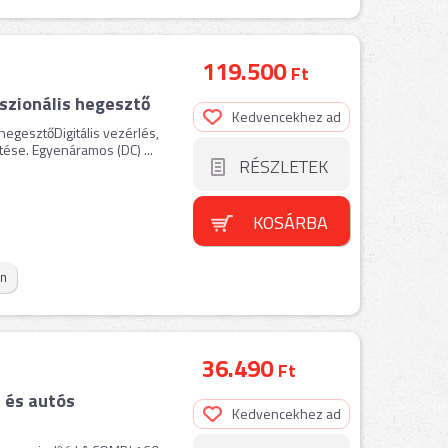
119.500
Ft
szionális hegesztő
Kedvencekhez ad
egesztőDigitális vezérlés,
se. Egyenáramos (DC) ...
RÉSZLETEK
KOSÁRBA
on
36.490
Ft
 és autós
Kedvencekhez ad