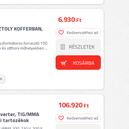
6.930
Ft
SZTOLY KOFFERBAN,
Kedvencekhez ad
szformátoros forrasztó 100
RÉSZLETEK
és otthoni műhelyekben ...
KOSÁRBA
on
106.920
Ft
inverter, TIG/MMA
Kedvencekhez ad
i tartozékok
IG/MMA 200, 230 V, 200 A,