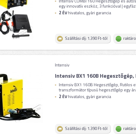
Intensiv COMBI 160 Hegesztőgép és autós 
egy innovatív eszköz, 3 funkcióval | egyfázi
2
ÉV
hivatalos, gyári garancia
Szállítási díj: 1.390 Ft-tól
raktár
Intensiv
Intensiv BX1 160B Hegesztőgép, 
Intensiv BX1 160B Hegesztőgép, Rutilos 
transzformátor típusú hegesztőgép egy ára
2
ÉV
hivatalos, gyári garancia
Szállítási díj: 1.390 Ft-tól
raktár