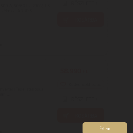
RÉSZLETEK
500 W, 50/60 Hz, 230 V, 1,6
tozékokkalA RURIS
KOSÁRBA
on
58.990
Ft
Kedvencekhez ad
nverter | Tápellátás típus:
mi ...
RÉSZLETEK
KOSÁRBA
Értem
on