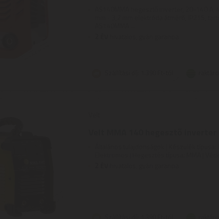
AS140MMA hegesztő inverter, 20-140 A, 4
mm - 3,2 mm elektróda átmérő, IP21S, tar
AS140MMA ...
2
ÉV
hivatalos, gyári garancia
Szállítási díj: 1.390 Ft-tól
raktár
Velt
Velt MMA 140 hegesztő inverter
Általános tulajdonságok | Készülék típusa: I
Elektromos | Hegesztés típusa: MMA | Védel
2
ÉV
hivatalos, gyári garancia
Szállítási díj: 1.390 Ft-tól
raktár