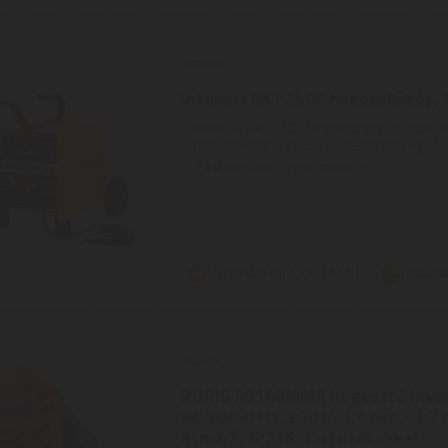
Intensiv
Intensiv BX1 250C hegesztőgép, 
Intensiv BX1 250C hegesztőgép, Rutilos 
transzformátor típusú hegesztőgép egy ára
2
ÉV
hivatalos, gyári garancia
Szállítási díj: 1.390 Ft-tól
raktár
RURIS
RURIS AS140MMA hegesztő invert
W, 50/60 Hz, 230 V, 1,6 mm - 3,2
átmérő, IP21S, tartozékokkal