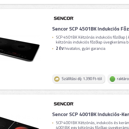
Sencor SCP 4501BK Indukciós Főz
SCP 4501BK Kétzónás indukciós főzőlap |
kétzónás indukciós főzőlap üvegkerámia borí
2
ÉV
hivatalos, gyári garancia
Szállítási díj: 1.390 Ft-tól
raktár
Sencor SCP 4001BK Indukciós-Ke
SCP 4001BK Kétzónás, indukciós és kerámi
4001BK egy kétzónás főzőlap üvegkerámia b