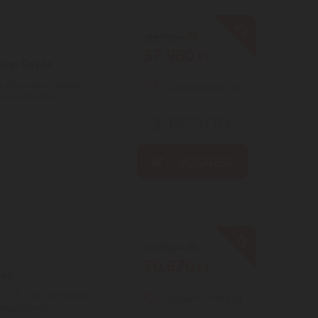
-2%
38.790
Ft
37.980
Ft
lap Dupla
ó infravörös főzőlap
Kedvencekhez ad
dali főzőlap ...
RÉSZLETEK
KOSÁRBA
n
-1%
30.850
Ft
30.670
Ft
lap
y | 12 – 26 cm méretű
Kedvencekhez ad
forgatógomb ...