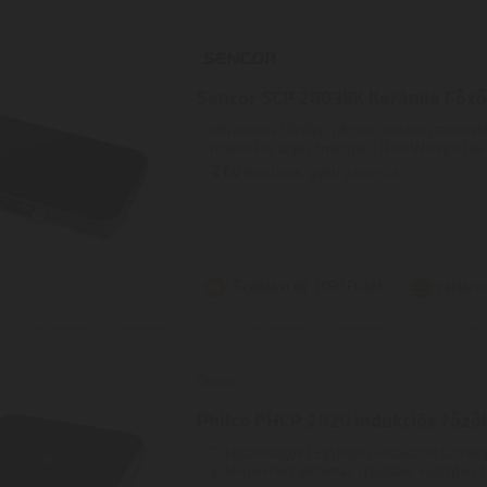
Sencor SCP 2803BK Kerámia Főző
Infravörös főzőlap | A jobb oldalon találhat
maximális teljesítménye 1.300 W míg a bal ol
2
ÉV
hivatalos, gyári garancia
Szállítási díj: 1090 Ft-tól
raktáro
Philco
Philco PHCP 2020 indukciós főző
Tulajdonságok | Egylapos indukciós tűzhel
edényekhez alkalmas | Digitális kijelző és 