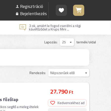
Regisztráció
Bejelentkezés
3 ok, amiért le fogod cserélni a régi
kávéfőződet a Krups Mini ...
Lapozás:
25
termék/oldal
Rendezés:
Népszerűek elől
27.790
Ft
s főzőlap
Kedvencekhez ad
ékos segítő a meleg ételek
is ...