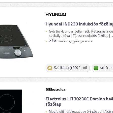
Hyundai IND233 indukciós főzőla
Gyártó: Hyundai | Jellemzők: Kétzónás indu
szabályozóval | Típus: Indukciós főzőlap | ...
2
ÉV
hivatalos, gyári garancia
Szállítási díj: 990 Ft-tól
raktáron
Electrolux LIT30230C Domino beé
főzőlap
Megfelelő hőfokozat egy érintéssel | Akár e