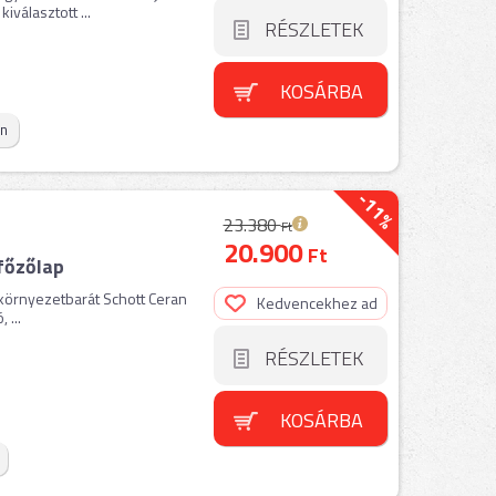
iválasztott ...
RÉSZLETEK
KOSÁRBA
on
-11%
23.380
Ft
20.900
Ft
főzőlap
 környezetbarát Schott Ceran
Kedvencekhez ad
 ...
RÉSZLETEK
KOSÁRBA