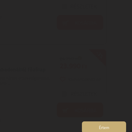
RÉSZLETEK
!
KOSÁRBA
-3%
24.750
Ft
23.990
Ft
abadonálló) főzőlap
őzést három érzékelőgombbal,
Kedvencekhez ad
mb ...
RÉSZLETEK
KOSÁRBA
n
Értem