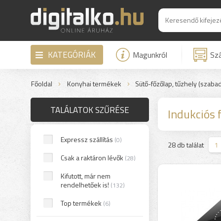
KATEGÓRIÁK
Magunkról
Szá
Főoldal
Konyhai termékek
Sütő-főzőlap, tűzhely (szaba
TALÁLATOK SZŰRÉSE
Indukciós 
Expressz szállítás
(0)
>
28 db találat
1
Csak a raktáron lévők
(28)
Kifutott, már nem
rendelhetőek is!
(132)
Top termékek
(6)