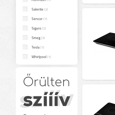
Salente
(2)
Sencor
(7)
Siguro
(2)
Smeg
(3)
Tesla
(1)
Whirlpool
(1)