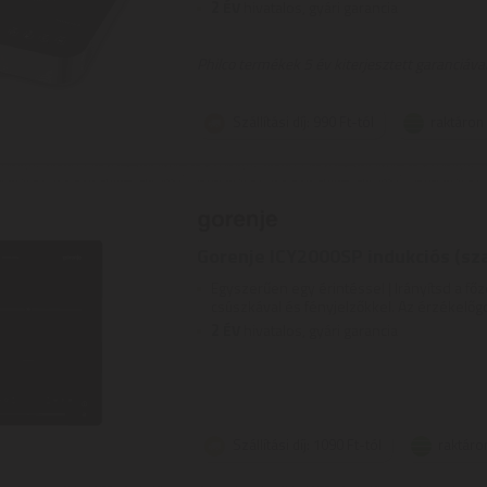
2
ÉV
hivatalos, gyári garancia
Philco termékek 5 év kiterjesztett garanciával
Szállítási díj: 990 Ft-tól
raktáron
Gorenje ICY2000SP indukciós (sz
Egyszerűen egy érintéssel | Irányítsd a f
csúszkával és fényjelzőkkel. Az érzékelőgo
2
ÉV
hivatalos, gyári garancia
Szállítási díj: 1090 Ft-tól
raktáro