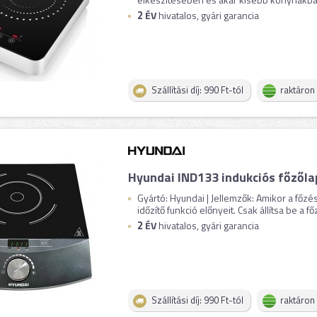
2
ÉV
hivatalos, gyári garancia
Szállítási díj: 990 Ft-tól
raktáron
Hyundai IND133 indukciós főzőla
Gyártó: Hyundai | Jellemzők: Amikor a főzést
időzítő funkció előnyeit. Csak állítsa be a főz
2
ÉV
hivatalos, gyári garancia
Szállítási díj: 990 Ft-tól
raktáron