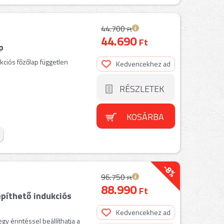
44.700
Ft
44.690
Ft
p
kciós főzőlap független
Kedvencekhez ad
RÉSZLETEK
KOSÁRBA
-8%
96.750
Ft
88.990
Ft
píthető indukciós
Kedvencekhez ad
gy érintéssel beállíthatja a