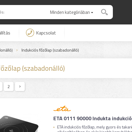
Minden kategóriában
llítás
Kapcsolat
donálló)
Indukciós főzőlap (szabadonálló)
főzőlap (szabadonálló)
2
ETA 0111 90000 Indukta indukció
ETA indukciós főzőlap, mely gyors és takar
elkészítésében és akár kisebb konyhákban 