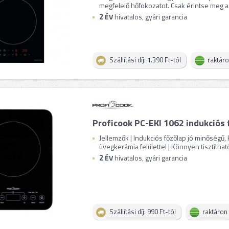
megfelelő hőfokozatot. Csak érintse meg a k
2
ÉV
hivatalos, gyári garancia
Szállítási díj: 1.390 Ft-tól
raktár
Proficook PC-EKI 1062 indukciós 
Jellemzők | Indukciós főzőlap jó minőségű,
üvegkerámia felülettel | Könnyen tisztítható,
2
ÉV
hivatalos, gyári garancia
Szállítási díj: 990 Ft-tól
raktáron