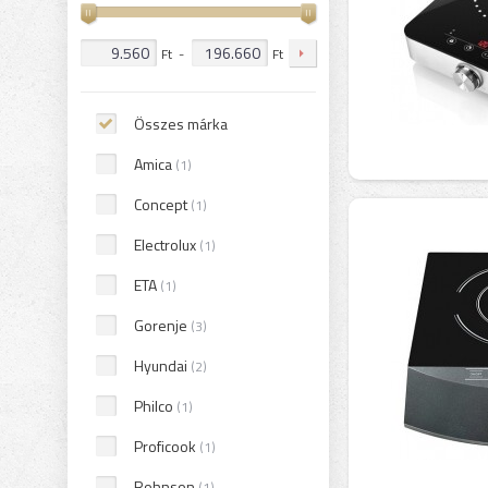
Ft
-
Ft
Összes márka
Amica
(1)
Concept
(1)
Electrolux
(1)
ETA
(1)
Gorenje
(3)
Hyundai
(2)
Philco
(1)
Proficook
(1)
Rohnson
(1)