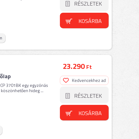
RÉSZLETEK
KOSÁRBA
on
23.290
Ft
őlap
Kedvencekhez ad
 SCP 3701BK egy egyzónás
 köszönhetően hideg ...
RÉSZLETEK
KOSÁRBA