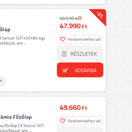
-5%
50.570
Ft
47.990
Ft
őlap
 A Sencor SCP 4501BK egy
Kedvencekhez ad
tással, ami ...
RÉSZLETEK
KOSÁRBA
on
49.660
Ft
rámia Főzőlap
Kedvencekhez ad
a főzőlap | A Sencor SCP
orítással, ami ...