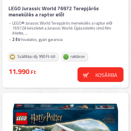
LEGO Jurassic World 76972 Terepjárós
menekülés a raptor elől
LEGO® Jurassic World Terepjárós menekülés a raptor elől
76972A készletet a Jurassic World: Újjászületés című film
ihlette, ...
2
ÉV
hivatalos, gyári garancia
Szállítási díj: 990 Ft-tól
raktáron
11.990
Ft
KOSÁRBA