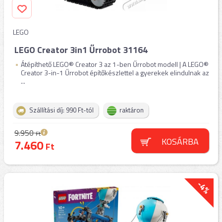
LEGO
LEGO Creator 3in1 Űrrobot 31164
Átépíthető LEGO® Creator 3 az 1-ben Űrrobot modell | A LEGO®
Creator 3-in-1 Űrrobot építőkészlettel a gyerekek elindulnak az
...
Szállítási díj: 990 Ft-tól
raktáron
9.950
Ft
KOSÁRBA
7.460
Ft
-4%