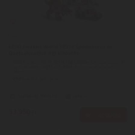
LEGO
LEGO Jurassic World 76976 Spinosaurus és
Quetzalcoatlus légi küldetés
LEGO® Jurassic World 76976 Légi küldetés spinosaurusszal és
quetzalcoatlusszal | Ez az építőkészlet nemcsak a Jurassic
World: ...
2
ÉV
hivatalos, gyári garancia
Szállítási díj: 990 Ft-tól
raktáron
53.950
Ft
KOSÁRBA