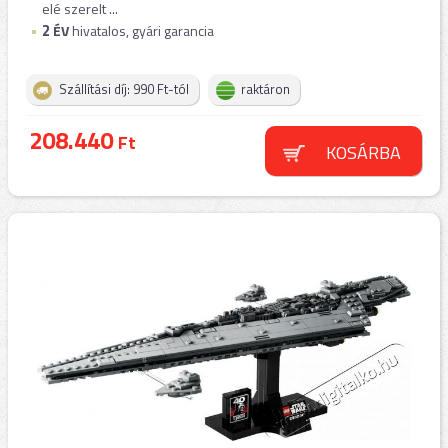
elé szerelt ...
2
ÉV
hivatalos, gyári garancia
Szállítási díj: 990 Ft-tól
raktáron
208.440
Ft
KOSÁRBA