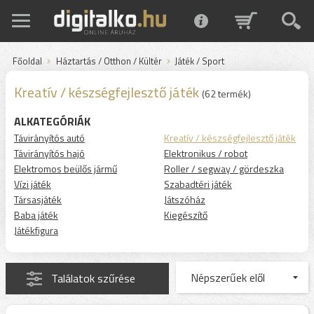
Főoldal
Háztartás / Otthon / Kültér
Játék / Sport
Kreatív / készségfejlesztő játék
(62 termék)
ALKATEGÓRIÁK
Távirányítós autó
Kreatív / készségfejlesztő játék
Távirányítós hajó
Elektronikus / robot
Elektromos beülős jármű
Roller / segway / gördeszka
Vízi játék
Szabadtéri játék
Társasjáték
Játszóház
Baba játék
Kiegészítő
Játékfigura
Találatok szűrése