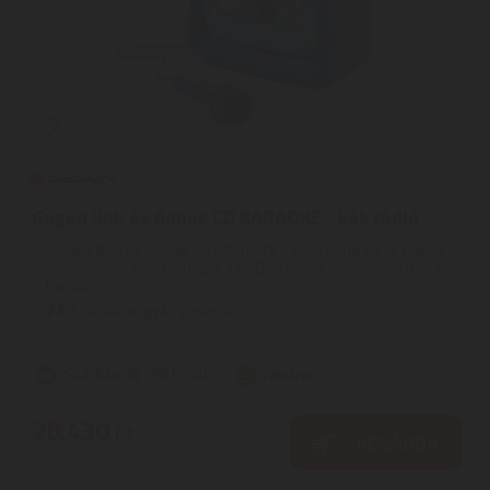
Gogen Bob és Bobek CD KARAOKE - kék rádió
GoGEN Bob és Bobek CD KARAOKE - kékA zene és az éneklés
szerelmesei élvezni fogják a GoGEN rádiót a népszerű Bob és
Bobek ...
2
ÉV
hivatalos, gyári garancia
Szállítási díj: 990 Ft-tól
raktáron
28.430
Ft
KOSÁRBA