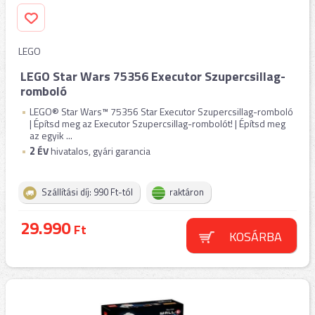
LEGO
LEGO Star Wars 75356 Executor Szupercsillag-
romboló
LEGO® Star Wars™ 75356 Star Executor Szupercsillag-romboló
| Építsd meg az Executor Szupercsillag-rombolót! | Építsd meg
az egyik ...
2
ÉV
hivatalos, gyári garancia
Szállítási díj: 990 Ft-tól
raktáron
29.990
Ft
KOSÁRBA