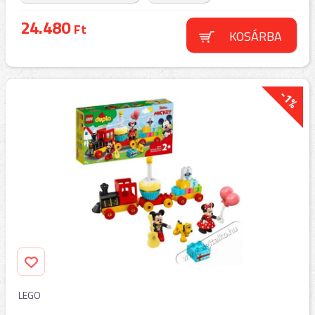
24.480
Ft
KOSÁRBA
-1%
LEGO