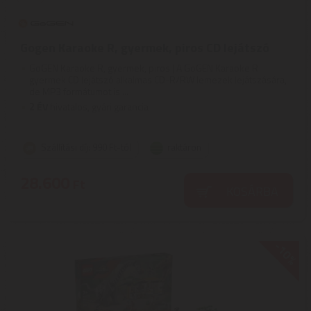
Gogen Karaoke R, gyermek, piros CD lejátszó
GoGEN Karaoke R, gyermek, piros | A GoGEN Karaoke R
gyermek CD lejátszó alkalmas CD-R/RW lemezek lejátszására,
de MP3 formátumot is ...
2
ÉV
hivatalos, gyári garancia
Szállítási díj: 990 Ft-tól
raktáron
28.600
Ft
KOSÁRBA
-10%