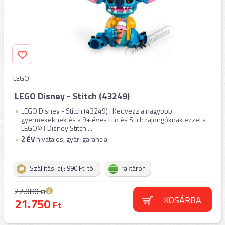
LEGO
LEGO Disney - Stitch (43249)
LEGO Disney - Stitch (43249) | Kedvezz a nagyobb
gyermekeknek és a 9+ éves Lilo és Stich rajongóknak ezzel a
LEGO® ǀ Disney Stitch ...
2
ÉV
hivatalos, gyári garancia
Szállítási díj: 990 Ft-tól
raktáron
22.080
Ft
KOSÁRBA
21.750
Ft