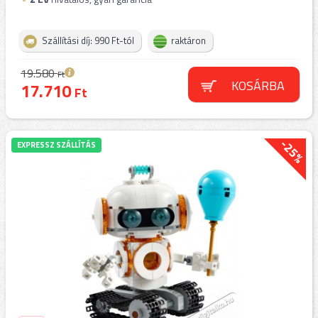
Szállítási díj: 990 Ft-tól
raktáron
19.580
Ft
KOSÁRBA
17.710
Ft
-25%
EXPRESSZ SZÁLLÍTÁS