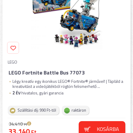
LEGO
LEGO Fortnite Battle Bus 77073
Légy kreatív egy ikonikus LEGO® Fortnite® járművel! | Tápláld a
kreativitást a videójátékból rögtön felismerhető ...
2
ÉV
hivatalos, gyári garancia
Szállítási díj: 990 Ft-tól
raktáron
34.410
Ft
KOSÁRBA
33.140
Ft