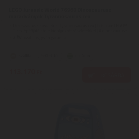
LEGO Jurassic World 76968 Dinoszaurusz
maradványok Tyrannosaurus rex
Dinoszaurusz kövületek: Tyrannosaurus rex | Prémium LEGO®
T-rex építőjáték tele kidolgozott részletekkel | A dinoszaurusz ...
2
ÉV
hivatalos, gyári garancia
Szállítási díj: 990 Ft-tól
raktáron
113.170
Ft
KOSÁRBA