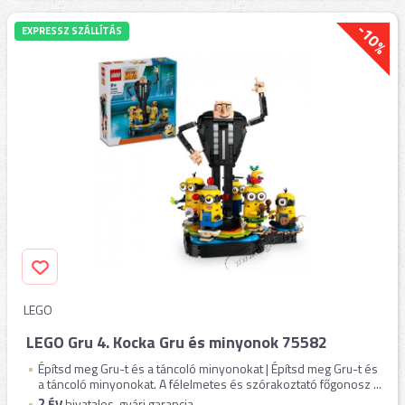
-10%
EXPRESSZ SZÁLLÍTÁS
LEGO
LEGO Gru 4. Kocka Gru és minyonok 75582
Építsd meg Gru-t és a táncoló minyonokat | Építsd meg Gru-t és
a táncoló minyonokat. A félelmetes és szórakoztató főgonosz ...
2
ÉV
hivatalos, gyári garancia