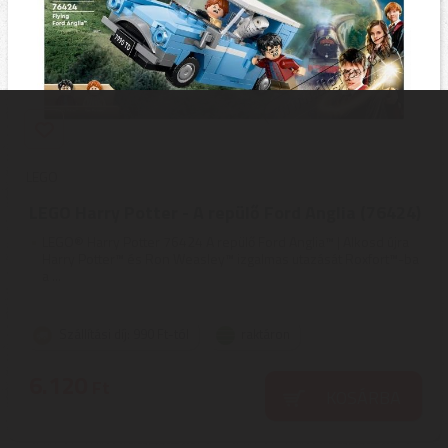
LEGO
LEGO Harry Potter - A repülő Ford Anglia (76424)
LEGO® Harry Potter 76424 A repülő Ford Anglia™ | Alkosd újra
Harry Potter™ és Ron Weasley™ izgalmas utazását Roxfort™-ba
a ...
Szállítási díj: 990 Ft-tól
raktáron
6.120
Ft
KOSÁRBA