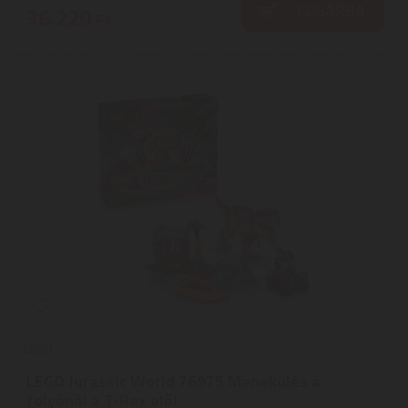
KOSÁRBA
36.220
Ft
LEGO
LEGO Jurassic World 76975 Menekülés a
folyónál a T-Rex elől