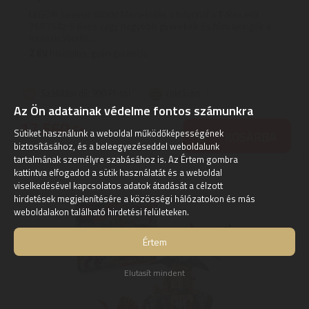
LEGO® Jurassic World Menekülés a folyónál a T-Rex elől
76975Az 5 éves vagy nagyobb gyerekek és filmrajongók a
Jurassic World: ...
2
ÉV
hivatalos, gyári garancia
Szállítási díj: 990 Ft-tól
raktáron
Az Ön adatainak védelme fontos számunkra
17.560
Ft
Sütiket használunk a weboldal működőképességének
KOSÁRBA
biztosításához, és a beleegyezéseddel weboldalunk
tartalmának személyre szabásához is. Az Értem gombra
kattintva elfogadod a sütik használatát és a weboldal
viselkedésével kapcsolatos adatok átadását a célzott
hirdetések megjelenítésére a közösségi hálózatokon és más
weboldalakon található hirdetési felületeken.
Értem
Elutasít mindent