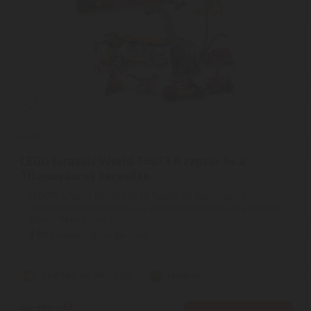
LEGO
LEGO Jurassic World 76973 A raptor és a
Titanosaurus keresése
LEGO® Jurassic World 76973 Raptor és titanosaurus
nyomkövető küldetés | Ez az építőkészlet nemcsak a Jurassic
World: Rebirth film ...
2
ÉV
hivatalos, gyári garancia
Szállítási díj: 990 Ft-tól
raktáron
40.390
Ft