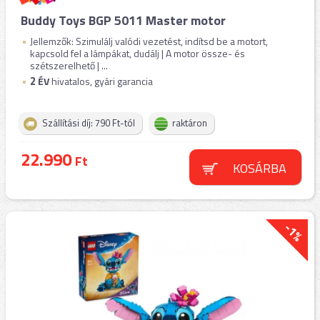
Buddy Toys BGP 5011 Master motor
Jellemzők: Szimulálj valódi vezetést, indítsd be a motort,
kapcsold fel a lámpákat, dudálj | A motor össze- és
szétszerelhető | ...
2
ÉV
hivatalos, gyári garancia
Szállítási díj: 790 Ft-tól
raktáron
22.990
Ft
KOSÁRBA
-1%