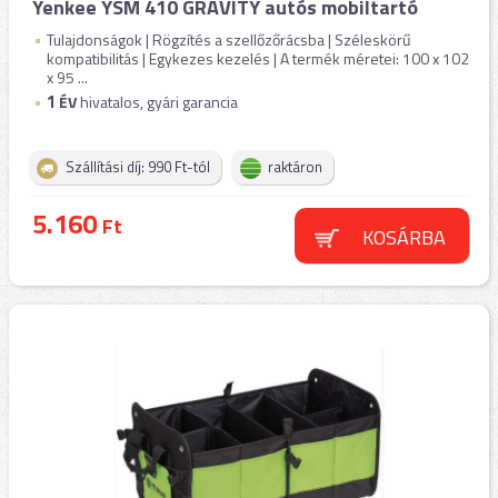
Yenkee YSM 410 GRAVITY autós mobiltartó
Tulajdonságok | Rögzítés a szellőzőrácsba | Széleskörű
kompatibilitás | Egykezes kezelés | A termék méretei: 100 x 102
x 95 ...
1
ÉV
hivatalos, gyári garancia
Szállítási díj: 990 Ft-tól
raktáron
5.160
Ft
KOSÁRBA