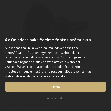
Az Ön adatainak védelme fontos számunkra
Sütiket használunk a weboldal működőképességének
biztosításához, és a beleegyezéseddel weboldalunk
tartalmának személyre szabásához is. Az Értem gombra
kattintva elfogadod a sütik használatát és a weboldal
viselkedésével kapcsolatos adatok átadását a célzott
hirdetések megjelenítésére a közösségi hálózatokon és más
weboldalakon található hirdetési felületeken.
Yenkee YSM 615 mágneses autós tartó/töltő
Értem
15W
A 360°-os forgásának és az optimális megjelenítéshez állítható
Elutasít mindent
szögének köszönhetően a mágneses autós szellőzőnyíláson ...
1
ÉV
hivatalos, gyári garancia