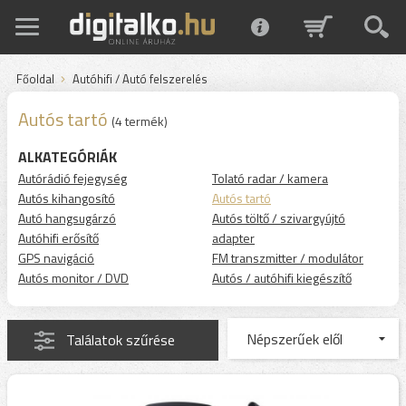
Főoldal
Autóhifi / Autó felszerelés
Autós tartó
(4 termék)
ALKATEGÓRIÁK
Autórádió fejegység
Tolató radar / kamera
Autós kihangosító
Autós tartó
Autó hangsugárzó
Autós töltő / szivargyújtó
Autóhifi erősítő
adapter
GPS navigáció
FM transzmitter / modulátor
Autós monitor / DVD
Autós / autóhifi kiegészítő
Találatok szűrése