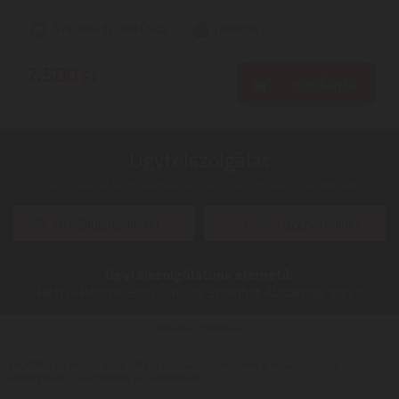
Szállítási díj: 990 Ft-tól
raktáron
7.500
Ft
KOSÁRBA
Ügyfélszolgálat:
Kérdéseivel, észrevételeivel keresse ügyfélszolgálatunkat
info@digitalko.hu
Gyors üzenetküldés
Ügyfélszolgálatunk elérhető:
Hétfő-Péntek:
8:00 - 16:00
Szombat-Vasárnap:
zárva
Digitalko a Facebook-on
Digitalko.hu Webáruház online áruház - Az akcióink a visszavonásig
érvényesek! -
Tisztítószer az Árukeresőn