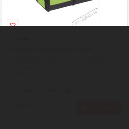
Fieldmann FDAP 60301 autós tároló
A Fieldmann FDAP 60301 autós rendszerező segítségével,
egyszerűen tarthat rendet az autója csomagtartójában. |
Számos tároló ...
1
ÉV
hivatalos, gyári garancia
Szállítási díj: 1.590 Ft-tól
raktáron
7.360
Ft
KOSÁRBA