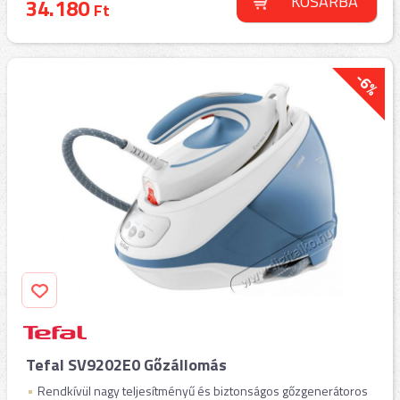
KOSÁRBA
34.180
Ft
-6%
Tefal SV9202E0 Gőzállomás
Rendkívül nagy teljesítményű és biztonságos gőzgenerátoros