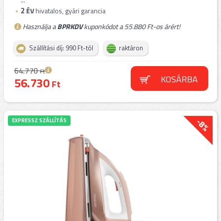
2
ÉV
hivatalos, gyári garancia
Használja a
BPRKDV
kuponkódot a 55.880 Ft-os árért!
Szállítási díj: 990 Ft-tól
raktáron
64.770
Ft
KOSÁRBA
56.730
Ft
-8%
EXPRESSZ SZÁLLÍTÁS