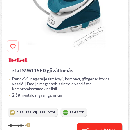
Tefal SV6115E0 gőzállomás
Rendkívül nagy teljesítményű, kompakt, gőzgenerátoros
vasaló. | Emelje magasabb szintre a vasalást a
kompromisszumok nélküli ...
2
ÉV
hivatalos, gyári garancia
Szállítási díj: 990 Ft-tól
raktáron
36.870
Ft