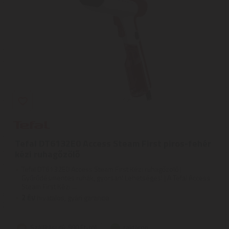
Tefal DT6132E0 Access Steam First piros-fehér
kézi ruhagőzölő
Tefal DT6132E0 Access Steam First Kézi ruhagőzölő |
Gyűrűdésmentes ruhák, gyorsan! Lehetséges! | A Tefal Access
Steam First Kézi ...
2
ÉV
hivatalos, gyári garancia
Szállítási díj: 990 Ft-tól
raktáron