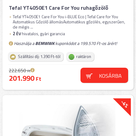
Tefal YT4050E1 Care For You ruhagőzölő
Tefal YT4050E1 Care For You i-BLUE Eco | Tefal Care for You
Automatikus Gőzölő állomásAutomatikus gőzölés, egyszerűen,
de mégis ...
2
ÉV
hivatalos, gyári garancia
Használja a
BEMWWK
kuponkódot a 199.570 Ft-os árért!
Szállítási díj: 1.390 Ft-tól
raktáron
222.650
Ft
KOSÁRBA
201.990
Ft
-4%