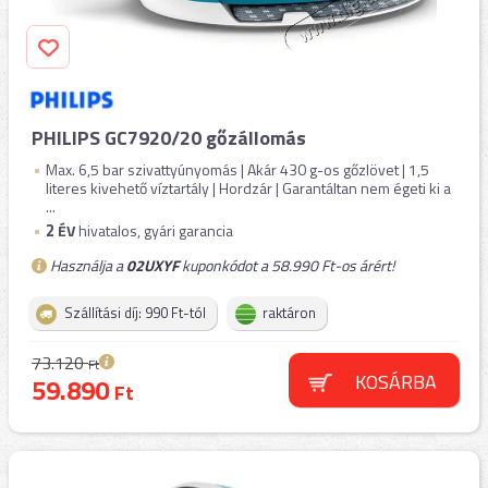
PHILIPS GC7920/20 gőzállomás
Max. 6,5 bar szivattyúnyomás | Akár 430 g-os gőzlövet | 1,5
literes kivehető víztartály | Hordzár | Garantáltan nem égeti ki a
...
2
ÉV
hivatalos, gyári garancia
Használja a
02UXYF
kuponkódot a 58.990 Ft-os árért!
Szállítási díj: 990 Ft-tól
raktáron
73.120
Ft
KOSÁRBA
59.890
Ft