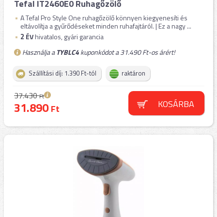
Tefal IT2460E0 Ruhagőzölő
A Tefal Pro Style One ruhagőzölő könnyen kiegyenesíti és
eltávolítja a gyűrődéseket minden ruhafajtáról. | Ez a nagy ...
2
ÉV
hivatalos, gyári garancia
Használja a
TYBLC4
kuponkódot a 31.490 Ft-os árért!
Szállítási díj: 1.390 Ft-tól
raktáron
37.430
Ft
KOSÁRBA
31.890
Ft