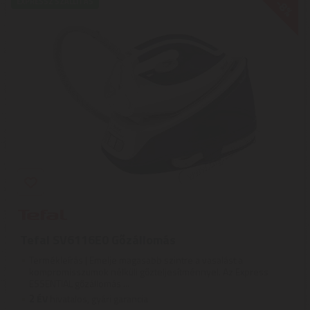
-8%
EXPRESSZ SZÁLLÍTÁS
Tefal SV6116E0 Gőzállomás
Termékleírás | Emelje magasabb szintre a vasalást a
kompromisszumok nélküli gőzteljesítménnyel. Az Express
ESSENTIAL gőzállomás ...
2
ÉV
hivatalos, gyári garancia