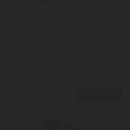
Tefal Access Steam Pocket DT3050E1
Ruhagőzölő
Tefal Access Steam Pocket DT3050E1 Függőleges gőzölős
vasaló | A Tefal leggyorsabb kompakt kézi ruhagőzölője | Tefal
Access Steam ...
2
ÉV
hivatalos, gyári garancia
Szállítási díj: 990 Ft-tól
raktáron
15.780
Ft
KOSÁRBA