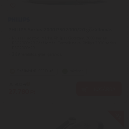
PHILIPS Series 2000 PSG2000/20 gőzállomás
Műszaki adatok | Márka: Philips | Cikkszám: 2000 series
PSG2000/20 Gőzállomás | Termék neve: Philips 2000 series
PSG2000/20 ...
2
ÉV
hivatalos, gyári garancia
Szállítási díj: 990 Ft-tól
raktáron
36.980
Ft
KOSÁRBA
27.780
Ft
-3%