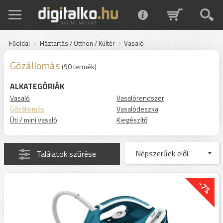
Főoldal
Háztartás / Otthon / Kültér
Vasaló
Gőzállomás
(90 termék)
ALKATEGÓRIÁK
Vasaló
Vasalórendszer
Gőzállomás
Vasalódeszka
Úti / mini vasaló
Kiegészítő
Találatok szűrése
-7%