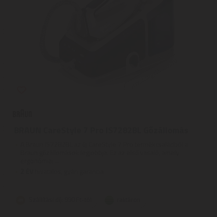
BRAUN CareStyle 7 Pro IS7282BL Gőzállomás
A Braun IS7282BL az új CareStyle 7 Pro termékcsaládból a
Braun gőzállomások legjobbja. Ez az első vasaló, amely
ergonómiai ...
2
ÉV
hivatalos, gyári garancia
Szállítási díj: 990 Ft-tól
raktáron