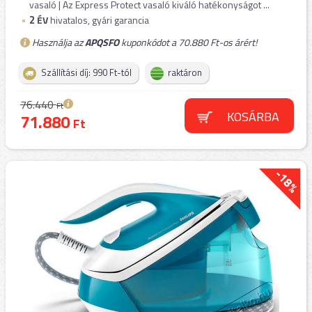
vasaló | Az Express Protect vasaló kiváló hatékonyságot ...
2
ÉV
hivatalos, gyári garancia
Használja az
APQSFO
kuponkódot a 70.880 Ft-os árért!
Szállítási díj: 990 Ft-tól
raktáron
76.440
Ft
KOSÁRBA
71.880
Ft
-18%