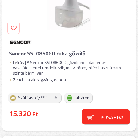
Sencor SSI 0860GD ruha gőzölő
Leírás | A Sencor SSI 0860GD gőzölő rozsdamentes
vasalófelülettel rendelkezik, mely könnyedén használható
szinte bármilyen ...
2
ÉV
hivatalos, gyári garancia
Szállítási díj: 990 Ft-tól
raktáron
15.320
Ft
KOSÁRBA