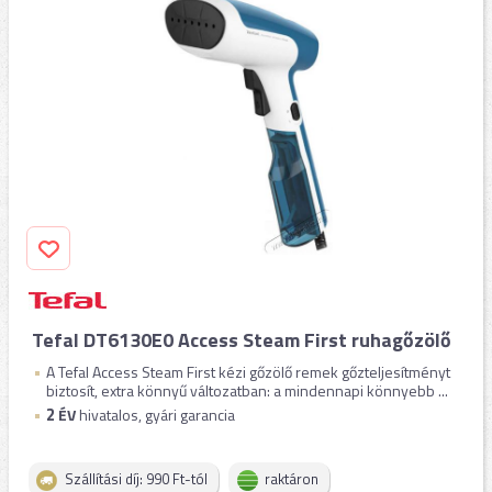
Tefal DT6130E0 Access Steam First ruhagőzölő
A Tefal Access Steam First kézi gőzölő remek gőzteljesítményt
biztosít, extra könnyű változatban: a mindennapi könnyebb ...
2
ÉV
hivatalos, gyári garancia
Szállítási díj: 990 Ft-tól
raktáron