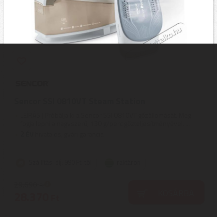
Sencor SSI 0810VT Steam Station
LEÍRÁS | Próbálja ki a Sencor SSI 0810VT gőzállomását. Meg
fogja lepni a nagyszerű, 130 g/perc gőzteljesítményével. ...
2
ÉV
hivatalos, gyári garancia
Szállítási díj: 990 Ft-tól
raktáron
29.690
Ft
KOSÁRBA
28.370
Ft