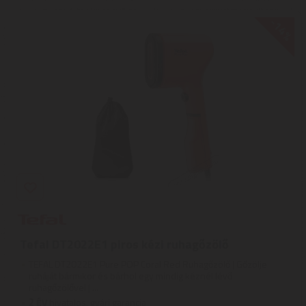
-14%
Tefal DT2022E1 piros kézi ruhagőzölő
TEFAL DT2022E1 Pure POP Coral Red Ruhagőzölő | Gőzölje
ruháját bármikor és bárhol egy mindig kéznél lévő
ruhagőzölővel | ...
2
ÉV
hivatalos, gyári garancia