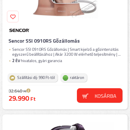
Sencor SSI 0910RS Gőzállomás
Sencor SSI 0910RS Gőzállomás | Smart kijelző a gőzintenzitás
egyszerű beállításához | Akár 3200 W elérhető teljesítmény | ...
2
ÉV
hivatalos, gyári garancia
Szállítási díj: 990 Ft-tól
raktáron
32.640
Ft
KOSÁRBA
29.990
Ft