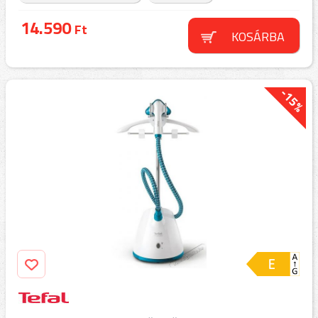
14.590
Ft
KOSÁRBA
-15%