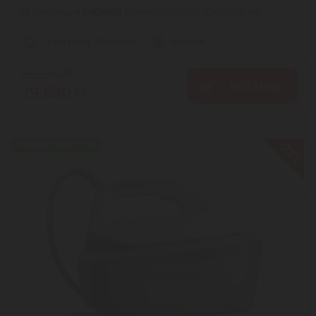
Használja a
SHQMEN
kuponkódot a 29.230 Ft-os árért!
Szállítási díj: 990 Ft-tól
raktáron
32.220
Ft
KOSÁRBA
29.630
Ft
-25%
EXPRESSZ SZÁLLÍTÁS