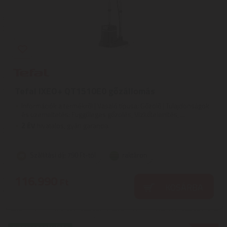
Tefal IXEO+ QT1510E0 gőzállomás
Információk a termékről | Vasaló típusa: Gőzölő | Tulajdonságok
és üzemeltetés: Függőleges gőzölés, Vízkőtelenítés, ...
2
ÉV
hivatalos, gyári garancia
Szállítási díj: 790 Ft-tól
raktáron
116.990
Ft
KOSÁRBA