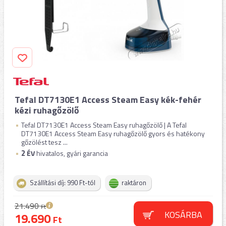
Tefal DT7130E1 Access Steam Easy kék-fehér
kézi ruhagőzölő
Tefal DT7130E1 Access Steam Easy ruhagőzölő | A Tefal
DT7130E1 Access Steam Easy ruhagőzölő gyors és hatékony
gőzölést tesz ...
2
ÉV
hivatalos, gyári garancia
Szállítási díj: 990 Ft-tól
raktáron
21.490
Ft
KOSÁRBA
19.690
Ft