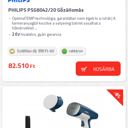
PHILIPS PSG6042/20 Gőzállomás
OptimalTEMP technológia, garantáltan nem égeti ki a ruhát | A
farmeranyagtól kezdve a selyemig bármit vasalhat a
hőmérséklet ...
2
ÉV
hivatalos, gyári garancia
Szállítási díj: 990 Ft-tól
raktáron
82.510
Ft
KOSÁRBA
-8%