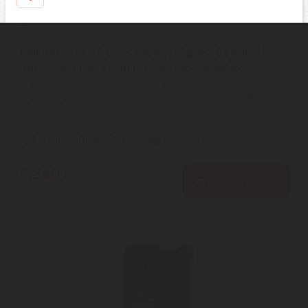
PNI
PNI adapter 12 V-os tápegységhez és külső
antenna a PNI Escort HP 82 készülékhez
Állomás hálózati adapter és külső antenna csatlakozás | A PNI
adapter kompatibilis a PNI Escort HP 82 hordozható CB ...
Szállítási díj: 990 Ft-tól
raktáron
5.340
Ft
KOSÁRBA