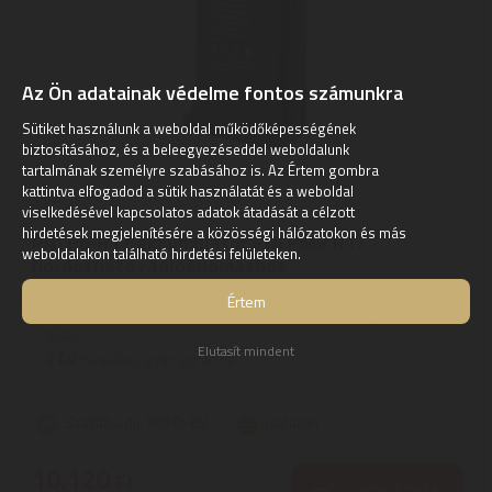
Az Ön adatainak védelme fontos számunkra
Sütiket használunk a weboldal működőképességének
biztosításához, és a beleegyezéseddel weboldalunk
tartalmának személyre szabásához is. Az Értem gombra
kattintva elfogadod a sütik használatát és a weboldal
PNI
viselkedésével kapcsolatos adatok átadását a célzott
hirdetések megjelenítésére a közösségi hálózatokon és más
PNI PB-R17 akkumulátor PNI PMR R17
weboldalakon található hirdetési felületeken.
hordozható rádióállomáshoz
2200 mAh Li-Ion akkumulátor | A PMR rádióállomások összetett
Értem
akkumulátorkímélő funkcióval rendelkeznek, amely lehetővé
teszi ...
Elutasít mindent
2
ÉV
hivatalos, gyári garancia
Szállítási díj: 990 Ft-tól
raktáron
10.120
Ft