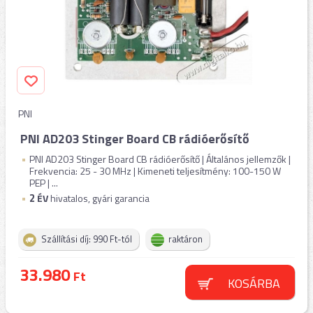
PNI
PNI AD203 Stinger Board CB rádióerősítő
PNI AD203 Stinger Board CB rádióerősítő | Általános jellemzők |
Frekvencia: 25 - 30 MHz | Kimeneti teljesítmény: 100-150 W
PEP | ...
2
ÉV
hivatalos, gyári garancia
Szállítási díj: 990 Ft-tól
raktáron
33.980
Ft
KOSÁRBA