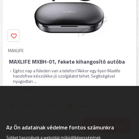
MAXLIFE
MAXLIFE MXBH-01, fekete kihangosító autóba
Egész nap a füleden van a telefon?Akkor egy ilyen Maxlife
handsfree készüléke jó szolgálatot tehet. Segítségével
nyugodtan ...
2
ÉV
hivatalos, gyári garancia
Szállítási díj: 990 Ft-tól
raktáron
10.200
Ft
KOSÁRBA
10.190
Az Ön adatainak védelme fontos számunkra
Ft
Sütiket használunk a weboldal működőképességének