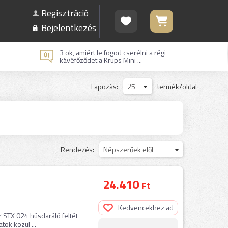
Regisztráció
Bejelentkezés
3 ok, amiért le fogod cserélni a régi
kávéfőződet a Krups Mini ...
Lapozás:
25
termék/oldal
Rendezés:
Népszerűek elől
24.410
Ft
Kedvencekhez ad
r STX 024 húsdaráló feltét
ok közül ...