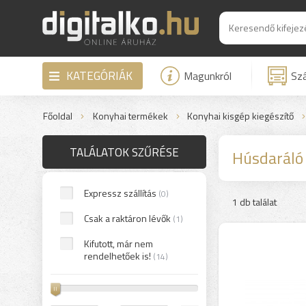
KATEGÓRIÁK
Magunkról
Szá
Főoldal
Konyhai termékek
Konyhai kisgép kiegészítő
TALÁLATOK SZŰRÉSE
Húsdaráló 
Expressz szállítás
(0)
1 db találat
Csak a raktáron lévők
(1)
Kifutott, már nem
rendelhetőek is!
(14)