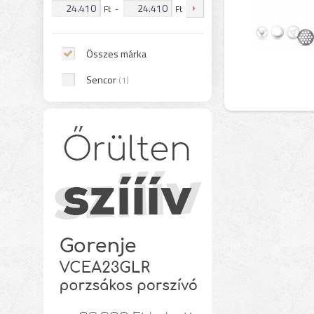
Ft
-
Ft
Összes márka
Sencor
(1)