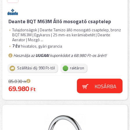
Deante BQT M63M Álló mosogató csaptelep
Tulajdonságok | Deante Tamizo álló mosogató csaptelep, bronz
BQT M63M | Egykaros | 25 mm-es kerámiabetét | Deante
Aerator | Mozgó ...
7
ÉV
hivatalos, gyári garancia
Használja az
UUGAAI
kuponkódot a 68.980 Ft-os árért!
Szállítási díj: 990 Ft-tól
raktáron
85.030
Ft
KOSÁRBA
69.980
Ft