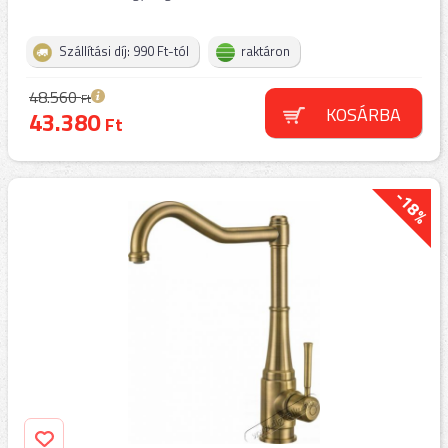
Szállítási díj: 990 Ft-tól
raktáron
48.560
Ft
KOSÁRBA
43.380
Ft
-18%