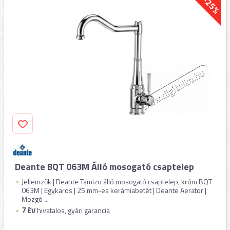
-25%
Deante BQT 063M Álló mosogató csaptelep
Jellemzők | Deante Tamizo álló mosogató csaptelep, króm BQT
063M | Egykaros | 25 mm-es kerámiabetét | Deante Aerator |
Mozgó ...
7
ÉV
hivatalos, gyári garancia