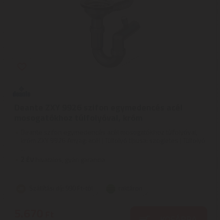
Deante ZXY 9926 szifon egymedencés acél
mosogatókhoz túlfolyóval, króm
Deante szifon egymedencés acél mosogatókhoz túlfolyóval,
króm ZXY 9926 Anyag: acél | Túlfolyó típusa: szögletes | Túlfolyó
...
2
ÉV
hivatalos, gyári garancia
Szállítási díj: 990 Ft-tól
raktáron
5.670
Ft
KOSÁRBA