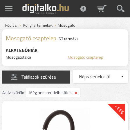
Főoldal
Konyhai termékek
Mosogató
Mosogató csaptelep
(63 termék)
ALKATEGÓRIÁK
Mosogatótálca
Mosogató csaptelep
Találatok szűrése
Aktív szűrők:
Még nem rendelhetők is!
-11%