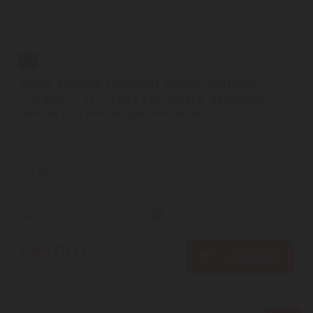
Grohe Bauloop 20289001 mosdócsaptelep
20289001, 1/2 , falra szerelhető, egykaros, 170
mm-es cső, kerámiapatron, króm
Grohe Bauloop 20289001 mosdócsaptelep 20289001, 1/2 | ,
falra szerelhető, egykaros, 170 mm-es cső, kerámiapatron,
króm | Tervezze meg ...
2
ÉV
hivatalos, gyári garancia
Szállítási díj: 990 Ft-tól
raktáron
69.270
Ft
KOSÁRBA