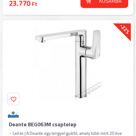
KOSÁRBA
23.770
Ft
-22%
Deante BEG063M csaptelep
Leírás | A Deante egy lengyel gyártó, amely több mint 20 éve