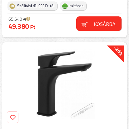
Szállítási díj: 990 Ft-tól
raktáron
65.540
Ft
KOSÁRBA
49.380
Ft
-26%