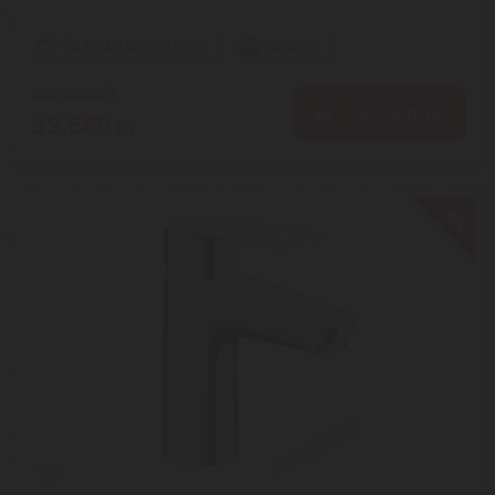
Szállítási díj: 990 Ft-tól
raktáron
40.500
Ft
KOSÁRBA
39.680
Ft
-5%