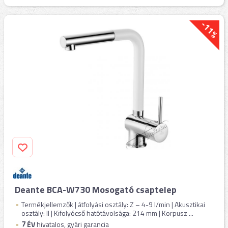
-11%
Deante BCA-W730 Mosogató csaptelep
Termékjellemzők | átfolyási osztály: Z – 4-9 l/min | Akusztikai
osztály: II | Kifolyócső hatótávolsága: 214 mm | Korpusz ...
7
ÉV
hivatalos, gyári garancia