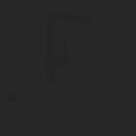
Grohe 30274AL0 Mosogató csaptelep
TERMÉKLEÍRÁS | L kifolyó | Egylyukas kivitel | GROHE StarLight
felületkezelés | GROHE SilkMove 46 mm-es kerámiabetét | ...
5
ÉV
hivatalos, gyári garancia