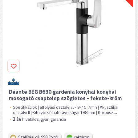
Deante BEG B630 gardenia konyhai konyhai
mosogató csaptelep szögletes - fekete-króm
Specifikációk | átfolyási osztály: A - 9-15 l/min | Akusztikai
osztály: II | Kifolyócső hatótávolsága: 188 mm | Korpusz ...
2
ÉV
hivatalos, gyári garancia
Szállítási díj: 990 Ft-tól
raktáron