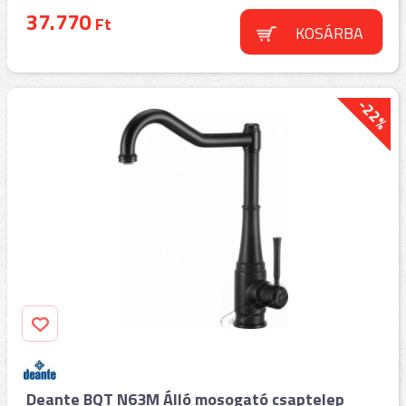
37.770
Ft
KOSÁRBA
-22%
Deante BQT N63M Álló mosogató csaptelep