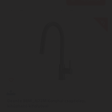
-6%
Deante BBM_N72M Konyhai csaptelep,
kihúzható kifolyóval