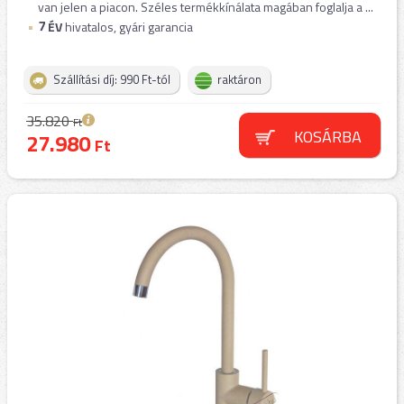
van jelen a piacon. Széles termékkínálata magában foglalja a ...
7
ÉV
hivatalos, gyári garancia
Szállítási díj: 990 Ft-tól
raktáron
35.820
Ft
KOSÁRBA
27.980
Ft