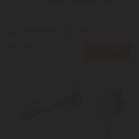
közepes csöves, egykaros, kihúzható zuhany, 2 spray, króm |
Az egyszerű ...
2
ÉV
hivatalos, gyári garancia
Szállítási díj: 990 Ft-tól
raktáron
83.410
Ft
KOSÁRBA