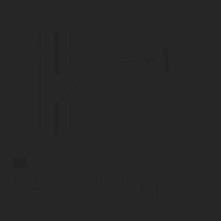
Grohe 30531001 Start OHM egykaros
mosogatócsaptelep, kihúzható két funkciós fej,
elforgatható kifolyócső, króm (30531001)
Grohe Start 30531001 konyhai csaptelep, 3/8 | , C típusú,