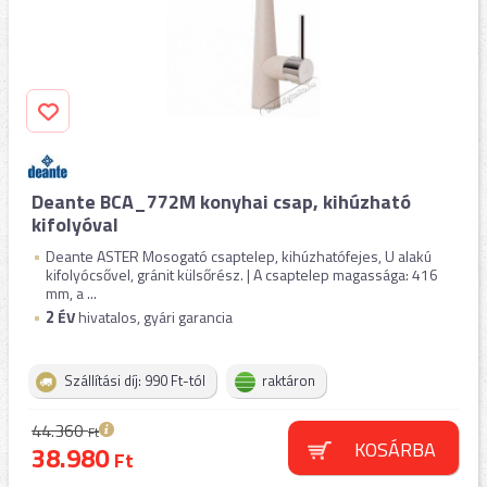
Deante BCA_772M konyhai csap, kihúzható
kifolyóval
Deante ASTER Mosogató csaptelep, kihúzhatófejes, U alakú
kifolyócsővel, gránit külsőrész. | A csaptelep magassága: 416
mm, a ...
2
ÉV
hivatalos, gyári garancia
Szállítási díj: 990 Ft-tól
raktáron
44.360
Ft
KOSÁRBA
38.980
Ft