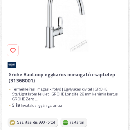
Grohe BauLoop egykaros mosogató csaptelep
(31368001)
Termékleírás | magas kifolyó | Egylyukas kivitel | GROHE
StarLight króm felület | GROHE Longlife 28 mm kerámia kartus |
GROHE Zero ...
5
ÉV
hivatalos, gyári garancia
Szállítási díj: 990 Ft-tól
raktáron