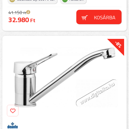
41.150
Ft
KOSÁRBA
32.980
Ft
-8%