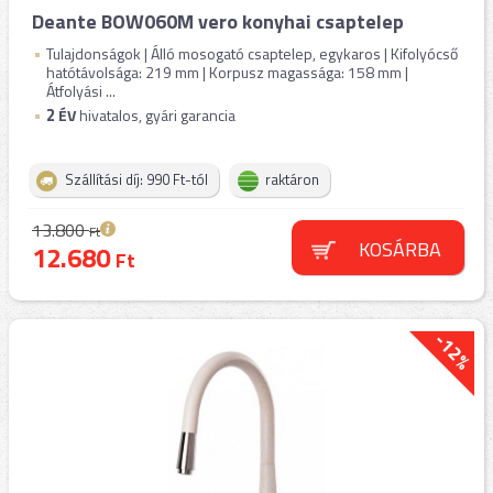
Deante BOW060M vero konyhai csaptelep
Tulajdonságok | Álló mosogató csaptelep, egykaros | Kifolyócső
hatótávolsága: 219 mm | Korpusz magassága: 158 mm |
Átfolyási ...
2
ÉV
hivatalos, gyári garancia
Szállítási díj: 990 Ft-tól
raktáron
13.800
Ft
KOSÁRBA
12.680
Ft
-12%