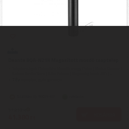
Deante BQA-N21K Magasított mosdó csaptelep
Tulajdonságok | Telepítés: Mosdóra vagy Pultra | Márka: Deante |
Széria: Arnika Nero | Szín: Fekete | Magasság (mm): 281 | ...
7
ÉV
hivatalos, gyári garancia
Szállítási díj: 990 Ft-tól
raktáron
57.210
Ft
KOSÁRBA
41.380
Ft