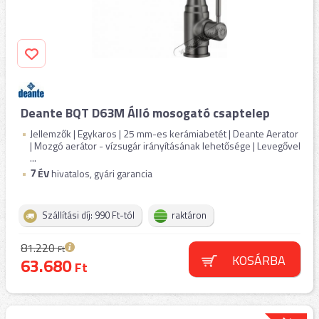
Deante BQT D63M Álló mosogató csaptelep
Jellemzők | Egykaros | 25 mm-es kerámiabetét | Deante Aerator
| Mozgó aerátor - vízsugár irányításának lehetősége | Levegővel
...
7
ÉV
hivatalos, gyári garancia
Szállítási díj: 990 Ft-tól
raktáron
81.220
Ft
KOSÁRBA
63.680
Ft