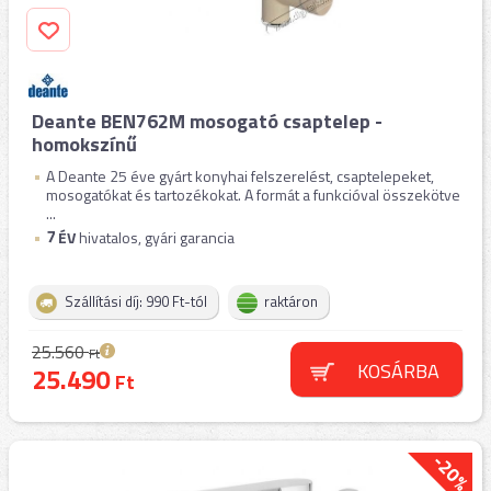
Deante BEN762M mosogató csaptelep -
homokszínű
A Deante 25 éve gyárt konyhai felszerelést, csaptelepeket,
mosogatókat és tartozékokat. A formát a funkcióval összekötve
...
7
ÉV
hivatalos, gyári garancia
Szállítási díj: 990 Ft-tól
raktáron
25.560
Ft
KOSÁRBA
25.490
Ft
-20%