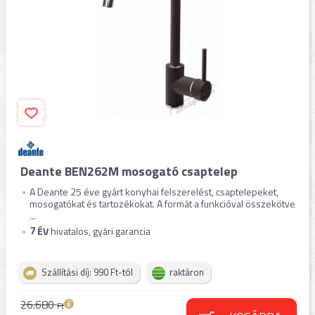
Deante BEN262M mosogató csaptelep
A Deante 25 éve gyárt konyhai felszerelést, csaptelepeket,
mosogatókat és tartozékokat. A formát a funkcióval összekötve
...
7
ÉV
hivatalos, gyári garancia
Szállítási díj: 990 Ft-tól
raktáron
26.680
Ft