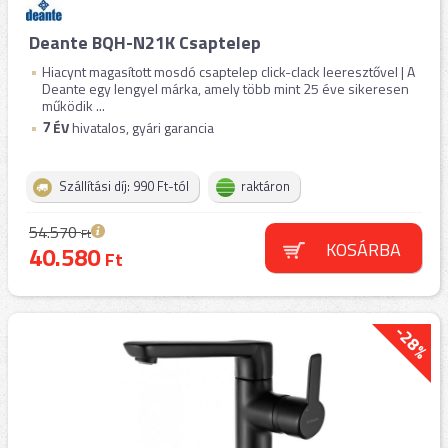
Deante BQH-N21K Csaptelep
Hiacynt magasított mosdó csaptelep click-clack leeresztővel | A
Deante egy lengyel márka, amely több mint 25 éve sikeresen
működik ...
7
ÉV
hivatalos, gyári garancia
Szállítási díj: 990 Ft-tól
raktáron
54.570
Ft
KOSÁRBA
40.580
Ft
-28%