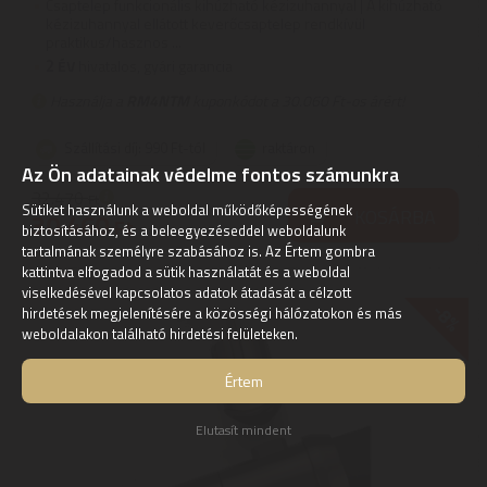
Csaptelep funkcionális kihúzható kézizuhannyal | A kihúzható
kézizuhannyal ellátott keverőcsaptelep rendkívül
praktikus/hasznos ...
2
ÉV
hivatalos, gyári garancia
Használja a
RM4NTM
kuponkódot a 30.060 Ft-os árért!
Szállítási díj: 990 Ft-tól
raktáron
Az Ön adatainak védelme fontos számunkra
32.470
Ft
Sütiket használunk a weboldal működőképességének
KOSÁRBA
30.460
Ft
biztosításához, és a beleegyezéseddel weboldalunk
tartalmának személyre szabásához is. Az Értem gombra
kattintva elfogadod a sütik használatát és a weboldal
viselkedésével kapcsolatos adatok átadását a célzott
-8%
hirdetések megjelenítésére a közösségi hálózatokon és más
weboldalakon található hirdetési felületeken.
Értem
Elutasít mindent