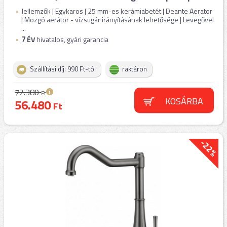
Jellemzők | Egykaros | 25 mm-es kerámiabetét | Deante Aerator
| Mozgó aerátor - vízsugár irányításának lehetősége | Levegővel
...
7
ÉV
hivatalos, gyári garancia
Szállítási díj: 990 Ft-tól
raktáron
72.380
Ft
KOSÁRBA
56.480
Ft
-22%