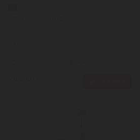
Grohe 65807KS0 Kiegészítő
Adatok: Szín: bársony fekete | nyomásra nyitható fedéllel |
túlfolyós mosdókagylókhoz | levehető fedőkupak | zárható |
GROHE ...
2
ÉV
hivatalos, gyári garancia
Szállítási díj: 990 Ft-tól
raktáron
28.330
Ft
KOSÁRBA