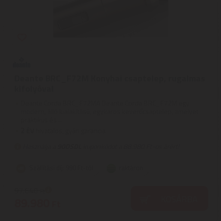
Deante BRC_F72M Konyhai csaptelep, rugalmas
kifolyóval
Deante Corda BRC_F72MA Deante Corda BRC_F72M egy
modern, álló kialakítású, egykaros keverőcsaptelep, amelyet
praktikus és ...
2
ÉV
hivatalos, gyári garancia
Használja a
90DSDL
kuponkódot a 88.980 Ft-os árért!
Szállítási díj: 990 Ft-tól
raktáron
97.640
Ft
KOSÁRBA
89.980
Ft