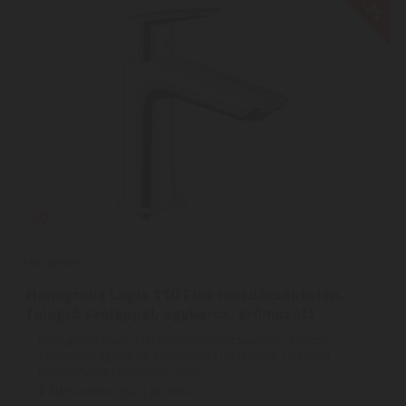
-2%
Hansgrohe
Hansgrohe Logis 110 Fine mosdócsaptelep,
felugró szeleppel, egykaros, krómozott
Hansgrohe Logis 110 Finom mosdócsaptelep, felugró
szeleppel, egykaros, krómozott | Több öröm, nagyobb
hatékonyság | Keverjünk nagy ...
2
ÉV
hivatalos, gyári garancia