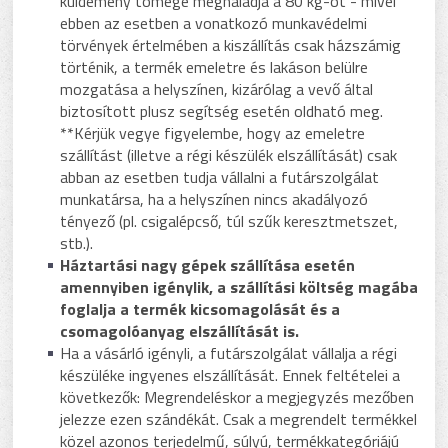
küldemény tömege meghaladja a 80 kg-ot - mivel
ebben az esetben a vonatkozó munkavédelmi
törvények értelmében a kiszállítás csak házszámig
történik, a termék emeletre és lakáson belülre
mozgatása a helyszínen, kizárólag a vevő által
biztosított plusz segítség esetén oldható meg.
**Kérjük vegye figyelembe, hogy az emeletre
szállítást (illetve a régi készülék elszállítását) csak
abban az esetben tudja vállalni a futárszolgálat
munkatársa, ha a helyszínen nincs akadályozó
tényező (pl. csigalépcső, túl szűk keresztmetszet,
stb.).
Háztartási nagy gépek szállítása esetén
amennyiben igénylik, a szállítási költség magába
foglalja a termék kicsomagolását és a
csomagolóanyag elszállítását is.
Ha a vásárló igényli, a futárszolgálat vállalja a régi
készüléke ingyenes elszállítását. Ennek feltételei a
következők: Megrendeléskor a megjegyzés mezőben
jelezze ezen szándékát. Csak a megrendelt termékkel
közel azonos terjedelmű, súlyú, termékkategóriájú