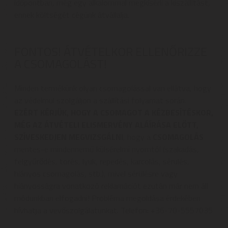
időpontban, még egy alkalommal megkísérli a kiszállítást,
ennek költségét cégünk átvállalja.
FONTOS! ÁTVÉTELKOR ELLENŐRIZZE
A CSOMAGOLÁST!
Minden termékünk olyan csomagolással van ellátva, hogy
az védelmül szolgáljon a szállítási folyamat során.
EZÉRT KÉRJÜK, HOGY A CSOMAGOT A KÉZBESÍTÉSKOR,
MÉG AZ ÁTVÉTELI ELISMERVÉNY ALÁÍRÁSA ELŐTT,
SZÍVESKEDJEN MEGVIZSGÁLNI
, hogy a
CSOMAGOLÁS
mentes-e mindennemű külsérelmi nyomtól (szakadás,
felgyűrődés, törés, lyuk, repedés, karcolás, sérülés,
hiányos csomagolás, stb.), mivel sérülésre vagy
hiányosságra vonatkozó reklamációt ezután már nem áll
módunkban elfogadni! Probléma megoldása érdekében
hívhatja a vevőszolgálatunkat. Telefon: +36-70-5557035