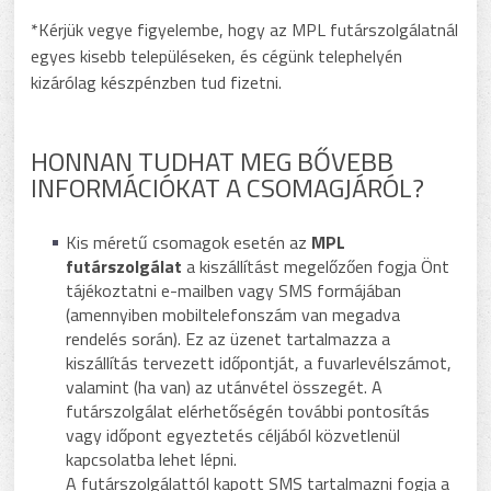
*Kérjük vegye figyelembe, hogy az MPL futárszolgálatnál
egyes kisebb településeken, és cégünk telephelyén
kizárólag készpénzben tud fizetni.
HONNAN TUDHAT MEG BŐVEBB
INFORMÁCIÓKAT A CSOMAGJÁRÓL?
Kis méretű csomagok esetén az
MPL
futárszolgálat
a kiszállítást megelőzően fogja Önt
tájékoztatni e-mailben vagy SMS formájában
(amennyiben mobiltelefonszám van megadva
rendelés során). Ez az üzenet tartalmazza a
kiszállítás tervezett időpontját, a fuvarlevélszámot,
valamint (ha van) az utánvétel összegét. A
futárszolgálat elérhetőségén további pontosítás
vagy időpont egyeztetés céljából közvetlenül
kapcsolatba lehet lépni.
A futárszolgálattól kapott SMS tartalmazni fogja a