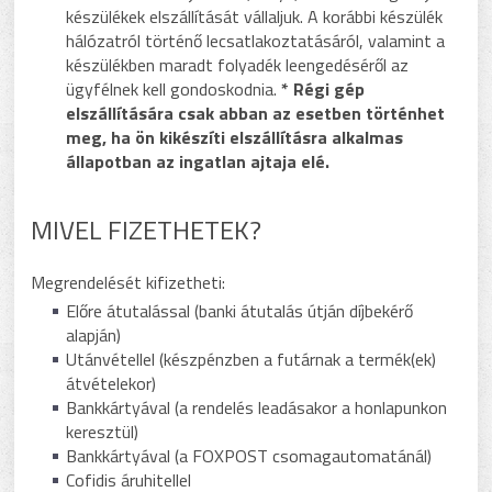
készülékek elszállítását vállaljuk. A korábbi készülék
hálózatról történő lecsatlakoztatásáról, valamint a
készülékben maradt folyadék leengedéséről az
ügyfélnek kell gondoskodnia.
* Régi gép
elszállítására csak abban az esetben történhet
meg, ha ön kikészíti elszállításra alkalmas
állapotban az ingatlan ajtaja elé.
MIVEL FIZETHETEK?
Megrendelését kifizetheti:
Előre átutalással (banki átutalás útján díjbekérő
alapján)
Utánvétellel (készpénzben a futárnak a termék(ek)
átvételekor)
Bankkártyával (a rendelés leadásakor a honlapunkon
keresztül)
Bankkártyával (a FOXPOST csomagautomatánál)
Cofidis áruhitellel