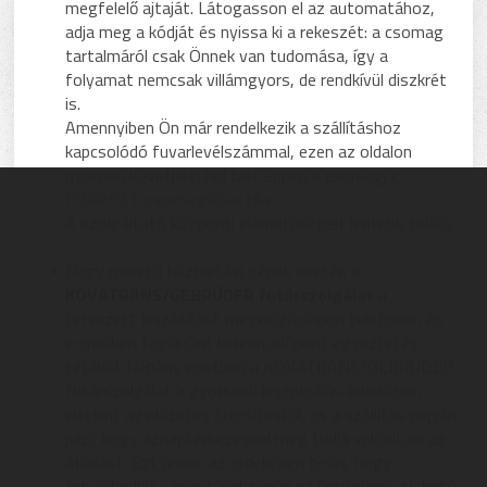
megfelelő ajtaját. Látogasson el az automatához,
adja meg a kódját és nyissa ki a rekeszét: a csomag
tartalmáról csak Önnek van tudomása, így a
folyamat nemcsak villámgyors, de rendkívül diszkrét
is.
Amennyiben Ön már rendelkezik a szállításhoz
kapcsolódó fuvarlevélszámmal, ezen az oldalon
nyomon követheti hol tart éppen a csomagja:
FOXPOST csomagkövetés
A szolgáltató központi elérhetőségeit lentebb találja.
Nagy méretű háztartási gépek esetén a
KOVATRANS/GEBRÜDER futárszolgálat
a
tervezett kiszállítást megelőző napon telefonon és
e-mailben fogja Önt keresni időpont egyeztetés
céljából. Néhány esetben a KOVATRANS/GEBRÜDER
futárszolgálat a gyorsabb kiszolgálás érdekében
eltekint az előzetes értesítéstől, és a szállítás napján
jelzi, hogy aznapi érkezéssel meg tudja valósítani az
átadást. Ezt annak az érdekében teszi, hogy
felszabadult kapacitásuk révén az ügyfeleink a lehető