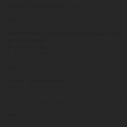
Elérhető hétfőtől-péntekig: 8:00 - 20:00
E-mail:
megrendeles@kovatrans.hu
Web:
http://kovatrans.hu/
GEBRÜDER WEISS futárszolgálat elérhetőségei (nagy
háztartási gépek):
Telefonszám: +36-24-506-700
Elérhető hétfőtől-péntekig: 8:00 - 17:00
E-mail:
gw.hungary@gw-world.com
Web:
https://www.gw-world.com/hu/kapcsolat-1
FOXPOST csomagautomata:
Központi telefonszám:
+36-1-999-0-369
Elérhető hétfőtől-péntekig: 8:00 - 20:00
E-mail:
info@foxpost.hu
Web:
http://www.foxpost.hu/