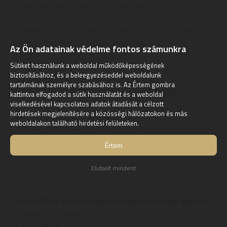
Cégünk minden feladott csomagra 100%-os
értékbiztosítást köt, aminek terhére egy esetleges
szállítási sérülés esetén, a sérülésről felvett jegyzőkönyv
birtokában díjmentesen tudjuk újra cserélni.
Az Ön adatainak védelme fontos számunkra
Sütiket használunk a weboldal működőképességének
biztosításához, és a beleegyezéseddel weboldalunk
SZERZŐDÖTT LOGISZTIKAI
tartalmának személyre szabásához is. Az Értem gombra
PARTNEREINK ELÉRHETŐSÉGEI:
kattintva elfogadod a sütik használatát és a weboldal
viselkedésével kapcsolatos adatok átadását a célzott
hirdetések megjelenítésére a közösségi hálózatokon és más
MPL futárszolgálat elérhetőségei:
weboldalakon található hirdetési felületeken.
Központi telefonszám: +36-1-767-8272
Elérhető hétfőtől-péntekig: 8:00 - 17:00
Értem
Web:
https://www.posta.hu/ugyfelszolgalat_kapcsolat?
Elutasít mindent
utm_source=ugyfelszolgalat_kapcsolat
KOVATRANS futárszolgálat (nagy háztartási gépek):
Központi telefonszám:
+36-20-905-3784