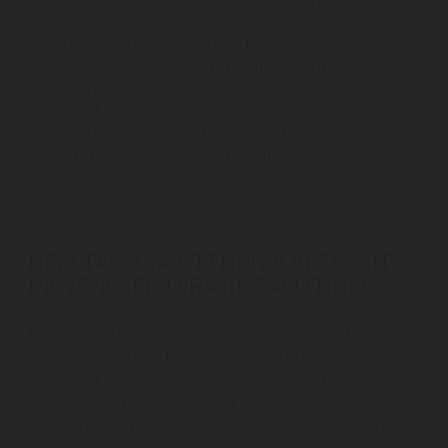
legkorábban hozzájussanak a rendelt termék(ek)hez.
Természetesen megértjük, ha szervezés
szempontjából az adott nap mégsem megfelelő,
ilyen esetben kérjük egyeztesse le a futárral, hogy
melyik munkanap lenne alkalmas Önnek. (Ez a
szállítási nap módosítás nem jár többlet költséggel.)
A futárszolgálat központi elérhetőségeit lentebb
találja.
NEM TALÁLTA OTTHON A KÉZBESÍTŐ?
INGYENESEN ÚJRA KISZÁLLÍTJUK!
Házhoz szállítás esetén, amennyiben a kézbesítő az áru
átadását nem tudja teljesíteni, értesítést hagy a
csomagról. A küldeményről ezután az értesítésen
megjelölt telefonszámon lehet érdeklődni. Sikertelen
kézbesítés esetén a futárszolgálat az újra egyeztetett