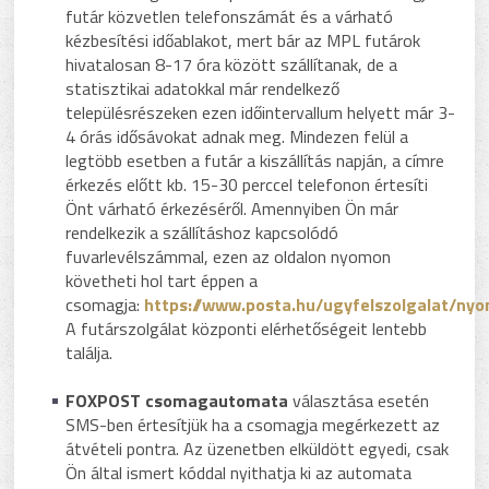
futár közvetlen telefonszámát és a várható
kézbesítési időablakot, mert bár az MPL futárok
hivatalosan 8-17 óra között szállítanak, de a
statisztikai adatokkal már rendelkező
településrészeken ezen időintervallum helyett már 3-
4 órás idősávokat adnak meg. Mindezen felül a
legtöbb esetben a futár a kiszállítás napján, a címre
érkezés előtt kb. 15-30 perccel telefonon értesíti
Önt várható érkezéséről. Amennyiben Ön már
rendelkezik a szállításhoz kapcsolódó
fuvarlevélszámmal, ezen az oldalon nyomon
követheti hol tart éppen a
csomagja:
https://www.posta.hu/ugyfelszolgalat/ny
A futárszolgálat központi elérhetőségeit lentebb
találja.
FOXPOST csomagautomata
választása esetén
SMS-ben értesítjük ha a csomagja megérkezett az
átvételi pontra. Az üzenetben elküldött egyedi, csak
Ön által ismert kóddal nyithatja ki az automata