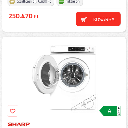
Szállítási díj: 6.890 Ft
raktáron
250.470
Ft
KOSÁRBA