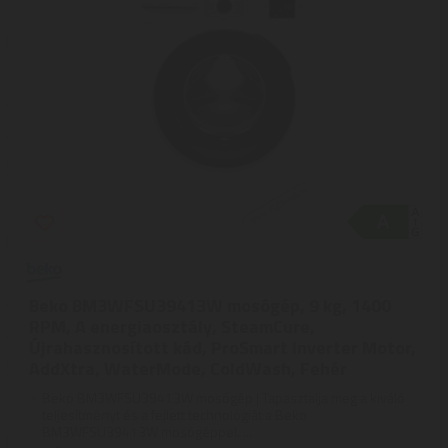
Beko BM3WFSU39413W mosógép, 9 kg, 1400
RPM, A energiaosztály, SteamCure,
Újrahasznosított kád, ProSmart Inverter Motor,
AddXtra, WaterMode, ColdWash, Fehér
Beko BM3WFSU39413W mosógép | Tapasztalja meg a kiváló
teljesítményt és a fejlett technológiát a Beko
BM3WFSU39413W mosógéppel. ...