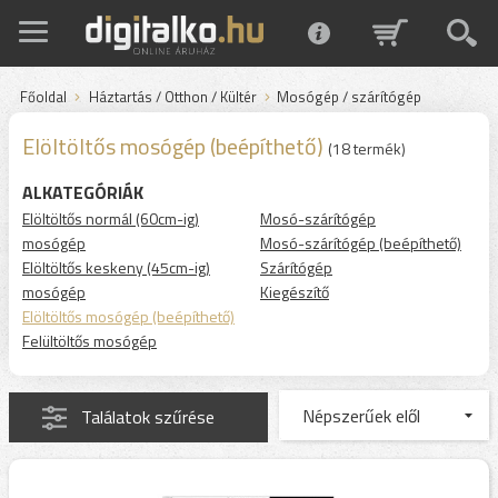
Főoldal
Háztartás / Otthon / Kültér
Mosógép / szárítógép
Elöltöltős mosógép (beépíthető)
(18 termék)
ALKATEGÓRIÁK
Elöltöltős normál (60cm-ig)
Mosó-szárítógép
mosógép
Mosó-szárítógép (beépíthető)
Elöltöltős keskeny (45cm-ig)
Szárítógép
mosógép
Kiegészítő
Elöltöltős mosógép (beépíthető)
Felültöltős mosógép
Találatok szűrése