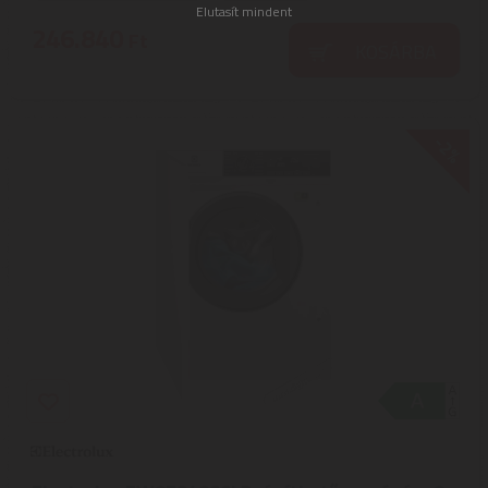
Elutasít mindent
246.840
Ft
KOSÁRBA
-2%