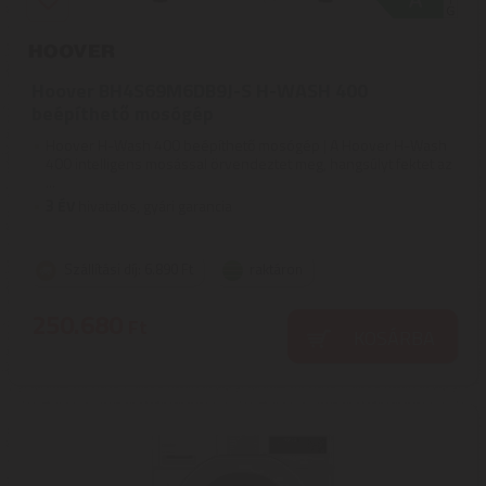
Hoover BH4S69M6DB9J-S H-WASH 400
beépíthető mosógép
Hoover H-Wash 400 beépíthető mosógép | A Hoover H-Wash
400 intelligens mosással örvendeztet meg, hangsúlyt fektet az
...
3
ÉV
hivatalos, gyári garancia
Szállítási díj: 6.890 Ft
raktáron
250.680
Ft
KOSÁRBA