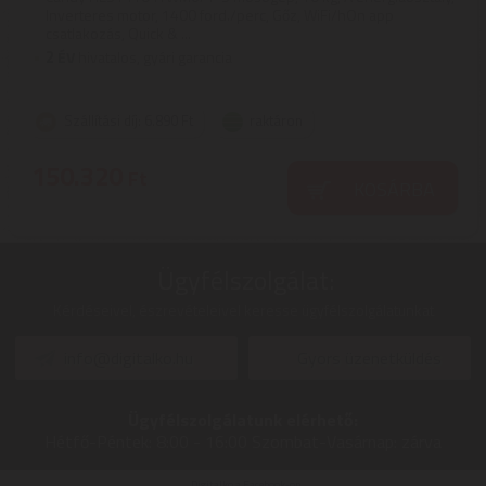
Inverteres motor, 1400 ford./perc, Gőz, WiFi/hOn app
csatlakozás, Quick & ...
2
ÉV
hivatalos, gyári garancia
Szállítási díj: 6.890 Ft
raktáron
150.320
Ft
KOSÁRBA
Ügyfélszolgálat:
Kérdéseivel, észrevételeivel keresse ügyfélszolgálatunkat
info@digitalko.hu
Gyors üzenetküldés
Ügyfélszolgálatunk elérhető:
Hétfő-Péntek:
8:00 - 16:00
Szombat-Vasárnap:
zárva
Digitalko a Facebook-on