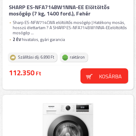
SHARP ES-NFA714BW1NNA-EE Elöltöltős
mosógép (7 kg, 1400 ford.), Fehér
Sharp ES-NFW714CWA elöltöltős mosógép | Hatékony mosás,
hosszú élettartam ? A SHARP ES-NFA714BW1NNA-EEelöltöltős
mosógép ...
2
ÉV
hivatalos, gyári garancia
Szállítási díj: 6.890 Ft
raktáron
112.350
Ft
KOSÁRBA