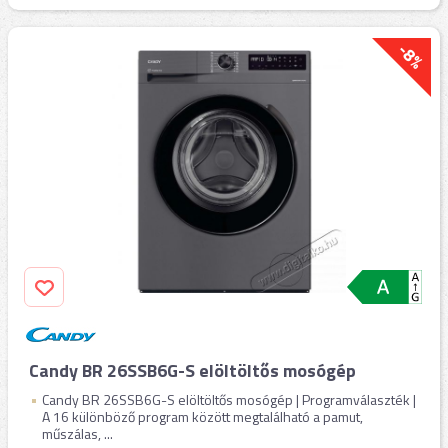
-8%
Candy BR 26SSB6G-S elöltöltős mosógép
Candy BR 26SSB6G-S elöltöltős mosógép | Programválaszték |
A 16 különböző program között megtalálható a pamut,
műszálas, ...