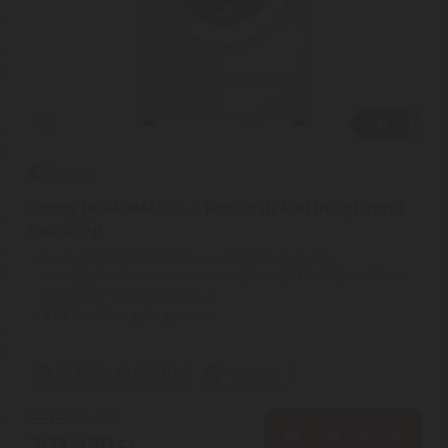
Candy BC448M4D8J-S Prowash 400 beépíthető
mosógép
Candy BC448M4D8J-S Prowash 400 beépíthető
mosógépTartós inverteres motor | A megbízható SpeedDrive
inverteres motor csendes, ...
2
ÉV
hivatalos, gyári garancia
Szállítási díj: 6.890 Ft
raktáron
221.950
Ft
KOSÁRBA
203.380
Ft