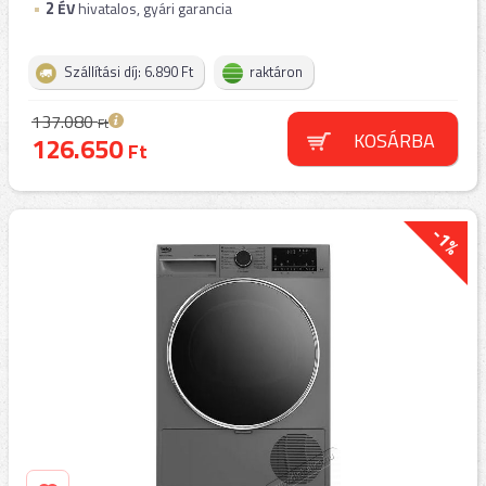
2
ÉV
hivatalos, gyári garancia
Szállítási díj: 6.890 Ft
raktáron
137.080
Ft
KOSÁRBA
126.650
Ft
-1%