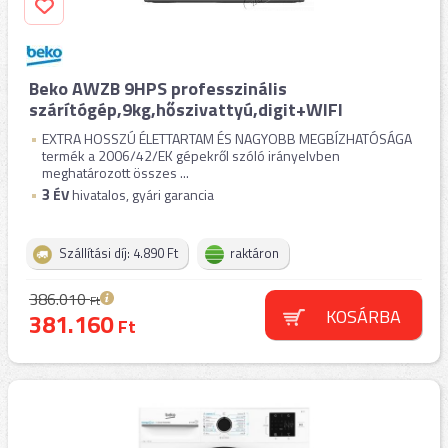
Beko AWZB 9HPS professzinális
szárítógép,9kg,hőszivattyú,digit+WIFI
EXTRA HOSSZÚ ÉLETTARTAM ÉS NAGYOBB MEGBÍZHATÓSÁGA
termék a 2006/42/EK gépekről szóló irányelvben
meghatározott összes ...
3
ÉV
hivatalos, gyári garancia
Szállítási díj: 4.890 Ft
raktáron
386.010
Ft
KOSÁRBA
381.160
Ft