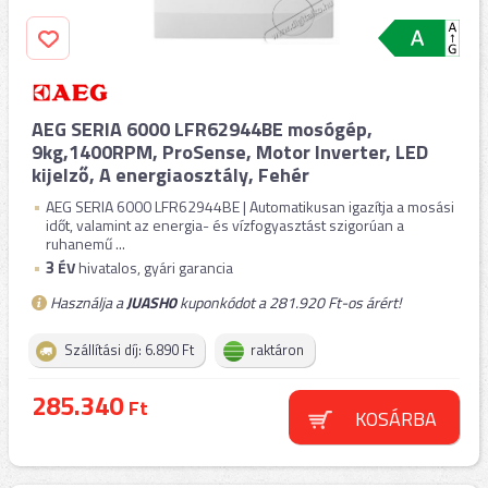
AEG SERIA 6000 LFR62944BE mosógép,
9kg,1400RPM, ProSense, Motor Inverter, LED
kijelző, A energiaosztály, Fehér
AEG SERIA 6000 LFR62944BE | Automatikusan igazítja a mosási
időt, valamint az energia- és vízfogyasztást szigorúan a
ruhanemű ...
3
ÉV
hivatalos, gyári garancia
Használja a
JUASH0
kuponkódot a 281.920 Ft-os árért!
Szállítási díj: 6.890 Ft
raktáron
285.340
Ft
KOSÁRBA