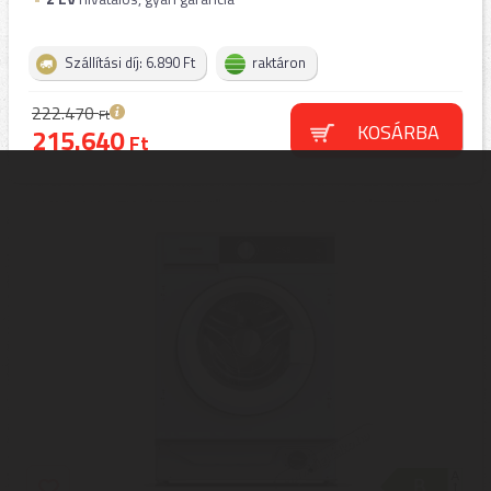
Szállítási díj: 6.890 Ft
raktáron
222.470
Ft
KOSÁRBA
215.640
Ft