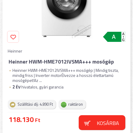
Heinner
Heinner HWM-HME7012IVSMA+++ mosógép
Heinner HWM-HME7012IVSMA+++ mosógép | Mindig tiszta,
mindig friss | Inverter motorÉlvezze a hosszú élettartamú
mosógépet!Az ...
2
ÉV
hivatalos, gyári garancia
Szállítási díj: 4.890 Ft
raktáron
118.130
Ft
KOSÁRBA