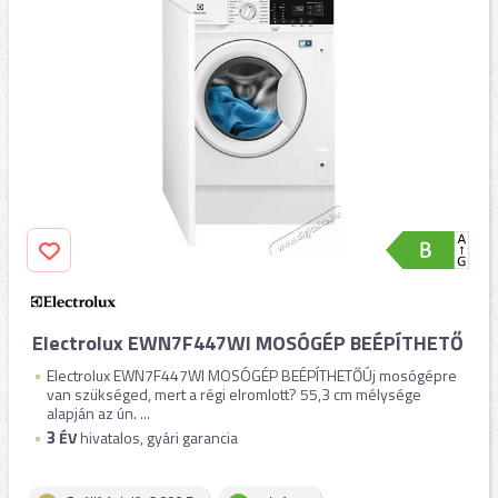
Electrolux EWN7F447WI MOSÓGÉP BEÉPÍTHETŐ
Electrolux EWN7F447WI MOSÓGÉP BEÉPÍTHETŐÚj mosógépre
van szükséged, mert a régi elromlott? 55,3 cm mélysége
alapján az ún. ...
3
ÉV
hivatalos, gyári garancia