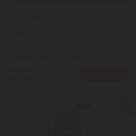
Electrolux EW8F348SCI Beépíthető mosógép, 8
kg
Electrolux EW8F348SCI Beépíthető mosógép | A PerfectCare
800 beépített mosógép UltraCare rendszerrel egyedülálló
előkeverési ...
3
ÉV
hivatalos, gyári garancia
Használja az
OER8YJ
kuponkódot a 327.300 Ft-os árért!
Szállítási díj: 6.890 Ft
raktáron
337.730
Ft
KOSÁRBA
331.280
Ft
-8%