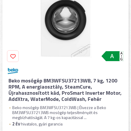
Beko mosógép BM3WFSU37213WB, 7 kg, 1200
RPM, A energiaosztály, SteamCure,
Újrahasznosított kád, ProSmart Inverter Motor,
AddXtra, WaterMode, ColdWash, Fehér
Beko mosógép BM3WFSU37213WB | Élvezze a Beko
BM3WFSU37213WB mosógép teljesítményét és
megbízhatóságát. A 7 kg-os kapacitással ...
2
ÉV
hivatalos, gyári garancia