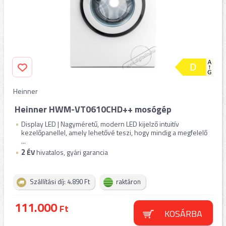
Heinner
Heinner HWM-VT0610CHD++ mosógép
Display LED | Nagyméretű, modern LED kijelző intuitív
kezelőpanellel, amely lehetővé teszi, hogy mindig a megfelelő
...
2
ÉV
hivatalos, gyári garancia
Szállítási díj: 4.890 Ft
raktáron
111.000
Ft
KOSÁRBA