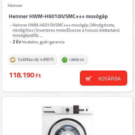
Heinner
Heinner HWM-H6010IVSMC+++ mosógép
Heinner HWM-H6010IVSMC+++ mosógép | Mindig tiszta,
mindig friss | Inverteres motorÉlvezze a hosszú élettartamú
mosógépet!Az ...
2
ÉV
hivatalos, gyári garancia
Szállítási díj: 4.890 Ft
raktáron
118.190
Ft
KOSÁRBA