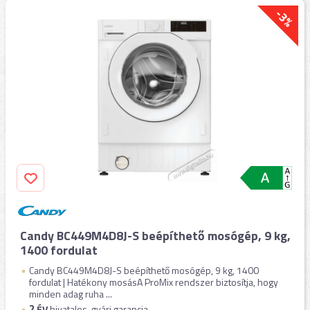
-3%
Candy BC449M4D8J-S beépíthető mosógép, 9 kg,
1400 fordulat
Candy BC449M4D8J-S beépíthető mosógép, 9 kg, 1400
fordulat | Hatékony mosásA ProMix rendszer biztosítja, hogy
minden adag ruha ...
2
ÉV
hivatalos, gyári garancia