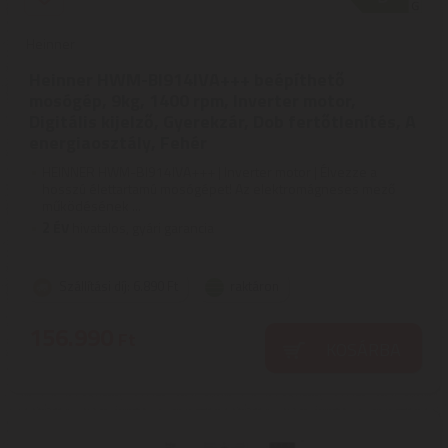
Heinner
Heinner HWM-BI914IVA+++ beépíthető
mosógép, 9kg, 1400 rpm, Inverter motor,
Digitális kijelző, Gyerekzár, Dob fertőtlenítés, A
energiaosztály, Fehér
HEINNER HWM-BI914IVA+++ | Inverter motor | Élvezze a
hosszú élettartamú mosógépet! Az elektromágneses mező
működésének ...
2
ÉV
hivatalos, gyári garancia
Szállítási díj: 6.890 Ft
raktáron
156.990
Ft
KOSÁRBA