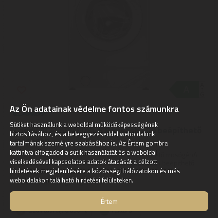
Az Ön adatainak védelme fontos számunkra
Sütiket használunk a weboldal működőképességének
Candy BC4S68M6D8J-S Prowash 400 beépíthető
biztosításához, és a beleegyezéseddel weboldalunk
mosógép
tartalmának személyre szabásához is. Az Értem gombra
kattintva elfogadod a sütik használatát és a weboldal
Candy BC4S68M6D8J-S Prowash 400 beépíthető mosógépA
viselkedésével kapcsolatos adatok átadását a célzott
CANDY ProWash 400 BC4S68M6D8J-S elöltöltős beépíthető
mosógép fogyasztása ...
hirdetések megjelenítésére a közösségi hálózatokon és más
weboldalakon található hirdetési felületeken.
2
ÉV
hivatalos, gyári garancia
Értem
Szállítási díj: 6.890 Ft
raktáron