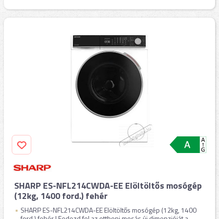
SHARP ES-NFL214CWDA-EE Elöltöltős mosógép
(12kg, 1400 ford.) fehér
SHARP ES-NFL214CWDA-EE Elöltöltős mosógép (12kg, 1400
ford.) fehér | Fedezd fel az otthoni mosás új dimenzióját a