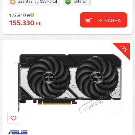
Szállítási díj: 990 Ft-tól
raktáron
172.910
Ft
KOSÁRBA
155.330
Ft
-7%