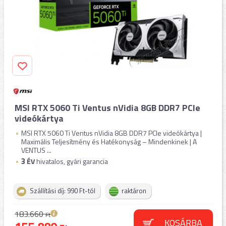
MSI RTX 5060 Ti Ventus nVidia 8GB DDR7 PCIe
videókártya
MSI RTX 5060 Ti Ventus nVidia 8GB DDR7 PCIe videókártya |
Maximális Teljesítmény és Hatékonyság – Mindenkinek | A
VENTUS ...
3
ÉV
hivatalos, gyári garancia
Szállítási díj: 990 Ft-tól
raktáron
183.660
Ft
KOSÁRBA