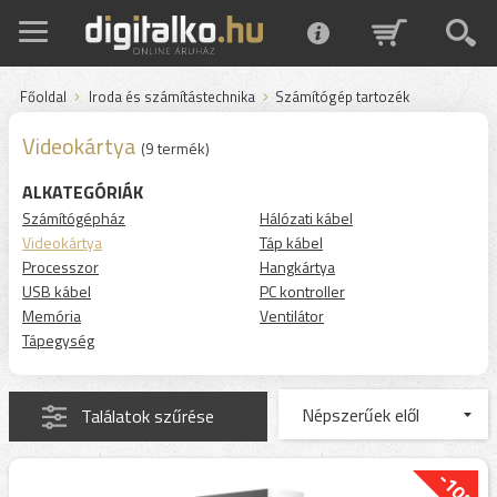
Főoldal
Iroda és számítástechnika
Számítógép tartozék
Videokártya
(9 termék)
ALKATEGÓRIÁK
Számítógépház
Hálózati kábel
Videokártya
Táp kábel
Processzor
Hangkártya
USB kábel
PC kontroller
Memória
Ventilátor
Tápegység
Találatok szűrése
-10%