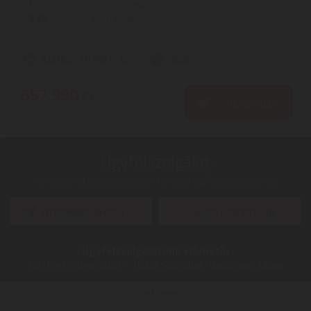
DDR7 OC videókártya a legújabb ...
3
ÉV
hivatalos, gyári garancia
Szállítási díj: 990 Ft-tól
raktáron
657.990
Ft
KOSÁRBA
Ügyfélszolgálat:
Kérdéseivel, észrevételeivel keresse ügyfélszolgálatunkat
info@digitalko.hu
Gyors üzenetküldés
Ügyfélszolgálatunk elérhető:
Hétfő-Péntek:
8:00 - 16:00
Szombat-Vasárnap:
zárva
Digitalko a Facebook-on