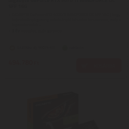
Gigabyte GeForce RTX 5070 Ti WINDFORCE OC
SFF 16G
GIGABYTE GeForce RTX 5070 Ti WINDFORCE OC SFF 16G | Nagy
teljesítményű gaming videókártyát készülsz beszerezni, mely a
legmodernebb ...
3
ÉV
hivatalos, gyári garancia
Szállítási díj: 990 Ft-tól
raktáron
494.780
Ft
KOSÁRBA