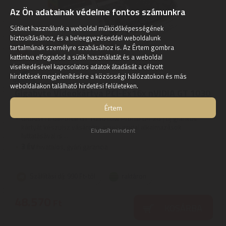
Az Ön adatainak védelme fontos számunkra
Sütiket használunk a weboldal működőképességének
biztosításához, és a beleegyezéseddel weboldalunk
tartalmának személyre szabásához is. Az Értem gombra
kattintva elfogadod a sütik használatát és a weboldal
viselkedésével kapcsolatos adatok átadását a célzott
hirdetések megjelenítésére a közösségi hálózatokon és más
weboldalakon található hirdetési felületeken.
Gigabyte Videokártya PCI-Ex16x nVIDIA GT 1030
2GB DDR4 OC
Értem
GIGABYTE GeForce GT 1030 Low Profile D4 2G | Új grafikus
kártyát készülsz vásárolni, amely irodai alkalmazások
Elutasít mindent
futtatásával is ...
3
ÉV
hivatalos, gyári garancia
Szállítási díj: 990 Ft-tól
raktáron
48.570
Ft
KOSÁRBA