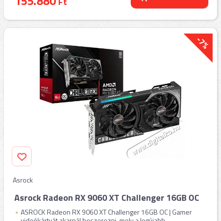
155.880
Ft
-7%
Asrock
Asrock Radeon RX 9060 XT Challenger 16GB OC
ASROCK Radeon RX 9060 XT Challenger 16GB OC | Gamer
videókártyát akarnál beszerezni, mely a legújabb