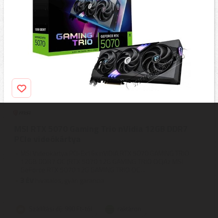
MSI RTX 5070 Gaming Trio nVidia 12GB DDR7
PCIe videókártya
MSI Videokártya PCI-Ex16x nVIDIA RTX 5070 GAMING TRIO
12GB DDR7 OC (RTX 5070 12G GAMING TRIO OC)Az MSI
GeForce RTX 5070 12G GAMING TRIO OC ...
3
ÉV
hivatalos, gyári garancia
Szállítási díj: 990 Ft-tól
raktáron