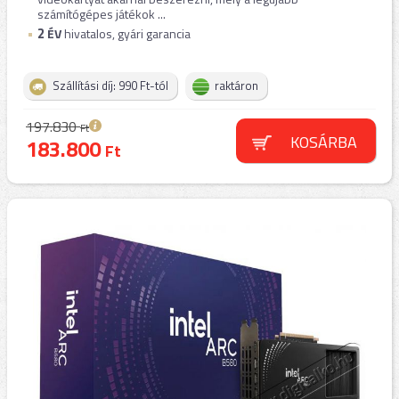
számítógépes játékok ...
2
ÉV
hivatalos, gyári garancia
Szállítási díj: 990 Ft-tól
raktáron
197.830
Ft
KOSÁRBA
183.800
Ft