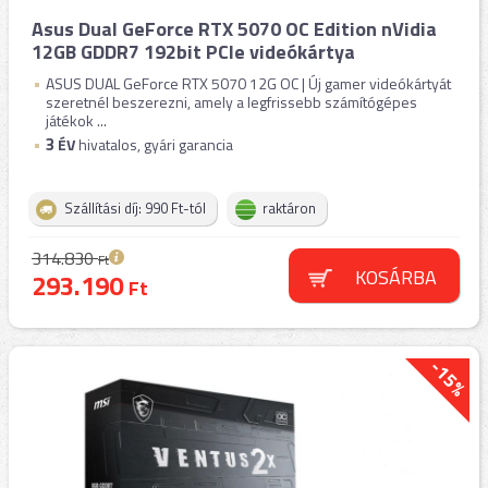
Asus Dual GeForce RTX 5070 OC Edition nVidia
12GB GDDR7 192bit PCIe videókártya
ASUS DUAL GeForce RTX 5070 12G OC | Új gamer videókártyát
szeretnél beszerezni, amely a legfrissebb számítógépes
játékok ...
3
ÉV
hivatalos, gyári garancia
Szállítási díj: 990 Ft-tól
raktáron
314.830
Ft
KOSÁRBA
293.190
Ft
-15%