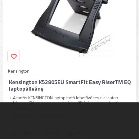
Kensington
Kensington K52805EU SmartFit Easy RiserTM EQ
laptopállvány
A tartós KENSINGTON laptop tartó lehetővé teszi a laptop
képernyőjének szemmagasságba állítását, ami csökkenti a
hátfájás ...
2
ÉV
hivatalos, gyári garancia
Szállítási díj: 990 Ft-tól
raktáron