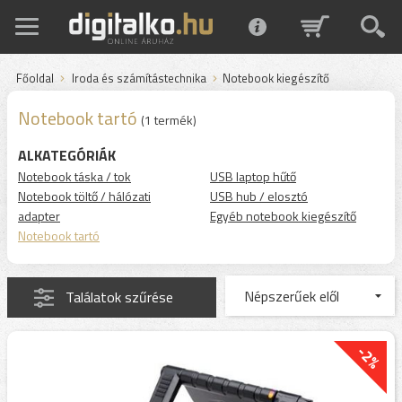
Főoldal
Iroda és számítástechnika
Notebook kiegészítő
Notebook tartó
(1 termék)
ALKATEGÓRIÁK
Notebook táska / tok
USB laptop hűtő
Notebook töltő / hálózati
USB hub / elosztó
adapter
Egyéb notebook kiegészítő
Notebook tartó
Találatok szűrése
-2%