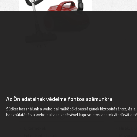
Az Ön adatainak védelme fontos számunkra
Sütiket használunk a weboldal működőképességének biztosításához, és a 
Kiemelt kategóriák
Fontos
használatát és a weboldal viselkedésével kapcsolatos adatok átadását a cé
Új termékek
Hírek, cik
Fül és Fejhallgatók
Magunkró