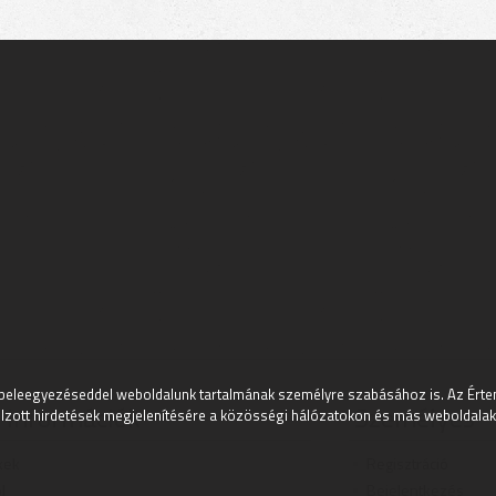
beleegyezéseddel weboldalunk tartalmának személyre szabásához is. Az Értem
 információk
Személyes
lzott hirdetések megjelenítésére a közösségi hálózatokon és más weboldalakon
kek
Regisztráció
l
Bejelentkezés