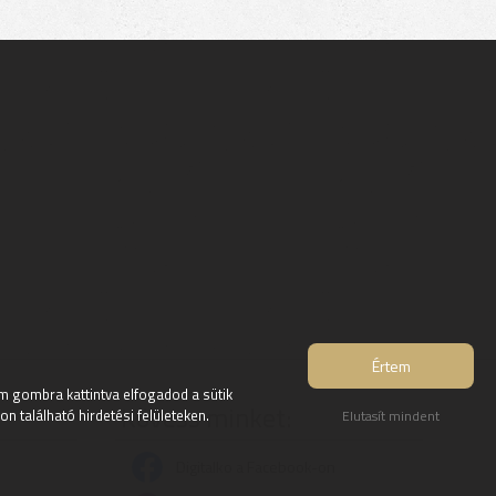
Értem
 gombra kattintva elfogadod a sütik
Kövess minket:
 található hirdetési felületeken.
Elutasít mindent
Digitalko a Facebook-on