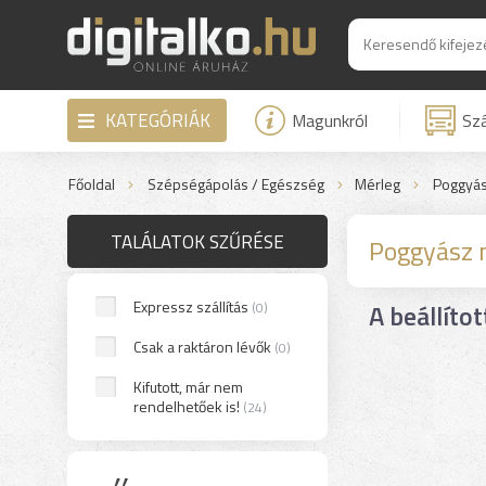
KATEGÓRIÁK
Magunkról
Szá
Főoldal
Szépségápolás / Egészség
Mérleg
Poggyás
TALÁLATOK SZŰRÉSE
Poggyász 
Expressz szállítás
A beállítot
(0)
Csak a raktáron lévők
(0)
Kifutott, már nem
rendelhetőek is!
(24)