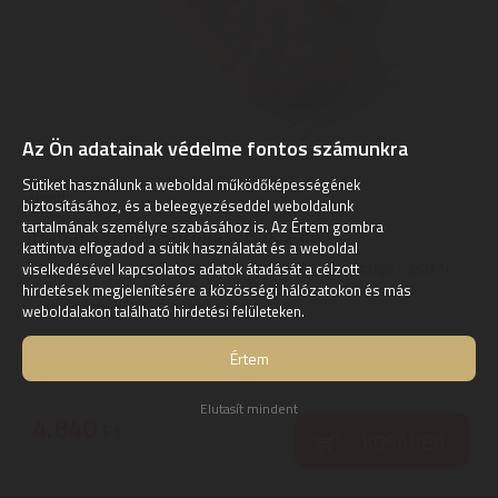
Az Ön adatainak védelme fontos számunkra
Sütiket használunk a weboldal működőképességének
Hendi
biztosításához, és a beleegyezéseddel weboldalunk
tartalmának személyre szabásához is. Az Értem gombra
Hendi 556603 Sütőkesztyű, 2 db
kattintva elfogadod a sütik használatát és a weboldal
HENDI 556603 Sütőkesztyű, 2 dbEdényfogó kesztyű - 250 °C-
viselkedésével kapcsolatos adatok átadását a célzott
ig hőálló, bézs kivitel, hosszúsága 35 cm, 2 edényfogó a
hirdetések megjelenítésére a közösségi hálózatokon és más
csomagban ...
weboldalakon található hirdetési felületeken.
Értem
Szállítási díj: 990 Ft-tól
raktáron
Elutasít mindent
4.840
Ft
KOSÁRBA