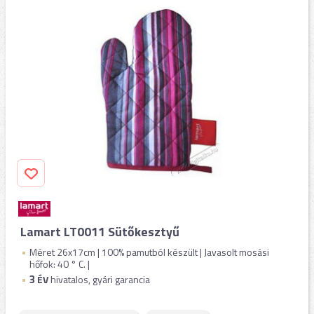
Lamart LT0011 Sütőkesztyű
Méret 26x17cm | 100% pamutból készült | Javasolt mosási
hőfok: 40 ° C. |
3
ÉV
hivatalos, gyári garancia