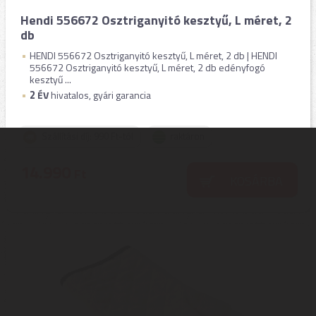
Hendi 556672 Osztriganyitó kesztyű, L méret, 2
db
HENDI 556672 Osztriganyitó kesztyű, L méret, 2 db | HENDI
556672 Osztriganyitó kesztyű, L méret, 2 db edényfogó
kesztyű ...
2
ÉV
hivatalos, gyári garancia
Szállítási díj: 990 Ft-tól
raktáron
14.990
Ft
KOSÁRBA