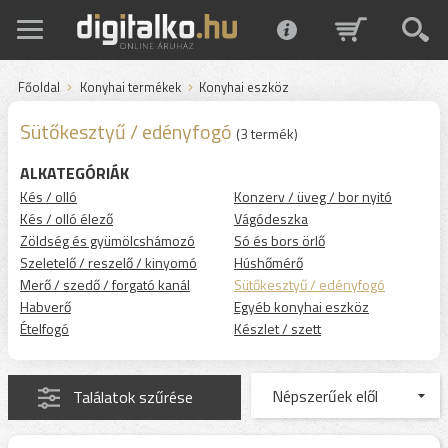
Főoldal
Konyhai termékek
Konyhai eszköz
Sütőkesztyű / edényfogó
(3 termék)
ALKATEGÓRIÁK
Kés / olló
Konzerv / üveg / bor nyitó
Kés / olló élező
Vágódeszka
Zöldség és gyümölcshámozó
Só és bors örlő
Szeletelő / reszelő / kinyomó
Húshőmérő
Merő / szedő / forgató kanál
Sütőkesztyű / edényfogó
Habverő
Egyéb konyhai eszköz
Ételfogó
Készlet / szett
Találatok szűrése