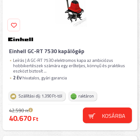
Einhell GC-RT 7530 kapálógép
Leírás | A GC-RT 7530 elektromos kapa az ambiciózus
hobbikertészek számára egy erőteljes, könnyű és praktikus
eszközt biztosít ...
2
ÉV
hivatalos, gyári garancia
Szállítási díj: 1.390 Ft-tól
raktáron
42.590
Ft
KOSÁRBA
40.670
Ft