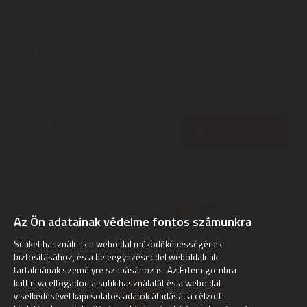
A Wolfson Imperio benzines motorkapa 7 LE teljesítményű, 212
köbcentis motorral, 80 cm munkaszélességgel,
szállítókerekekkel, ...
2
ÉV
hivatalos, gyári garancia
Szállítási díj: 6.890 Ft
raktáron
150.940
Ft
KOSÁRBA
Az Ön adatainak védelme fontos számunkra
Sütiket használunk a weboldal működőképességének
biztosításához, és a beleegyezéseddel weboldalunk
tartalmának személyre szabásához is. Az Értem gombra
kattintva elfogadod a sütik használatát és a weboldal
viselkedésével kapcsolatos adatok átadását a célzott