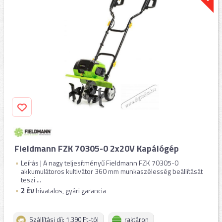
Fieldmann FZK 70305-0 2x20V Kapálógép
Leírás | A nagy teljesítményű Fieldmann FZK 70305-0
akkumulátoros kultivátor 360 mm munkaszélesség beállítását
teszi ...
2
ÉV
hivatalos, gyári garancia
Szállítási díj: 1.390 Ft-tól
raktáron