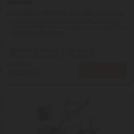
Einhell GE-CR 18/20 Li E - Solo akkus kapálógép
Az Einhell GE-CR 18/20 Li E - Solo akkumulátoros kapálógép
vezeték nélküli, határtalan szabadságot biztosít: segítségével ...
2
ÉV
hivatalos, gyári garancia
Szállítási díj: 1.390 Ft-tól
raktáron
42.800
Ft
KOSÁRBA
40.370
Ft