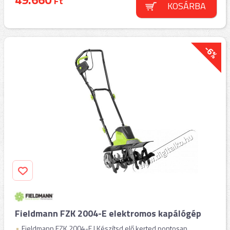
Ft
KOSÁRBA
-6%
Fieldmann FZK 2004-E elektromos kapálógép
Fieldmann FZK 2004-E | Készítsd elő kerted pontosan