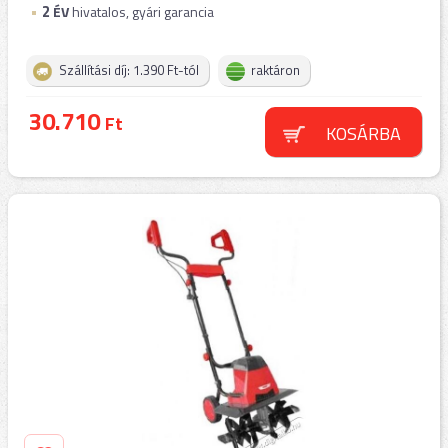
2
ÉV
hivatalos, gyári garancia
Szállítási díj: 1.390 Ft-tól
raktáron
30.710
Ft
KOSÁRBA