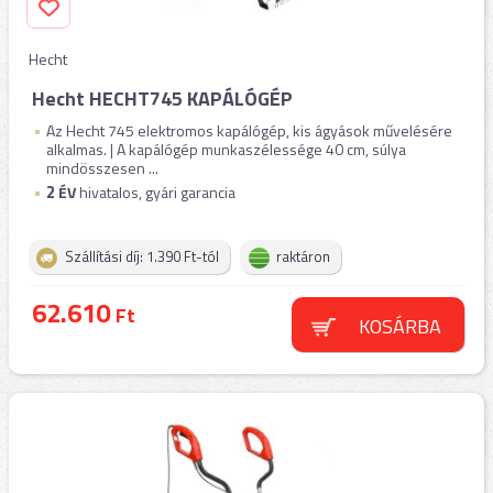
Hecht
Hecht HECHT745 KAPÁLÓGÉP
Az Hecht 745 elektromos kapálógép, kis ágyások művelésére
alkalmas. | A kapálógép munkaszélessége 40 cm, súlya
mindösszesen ...
2
ÉV
hivatalos, gyári garancia
Szállítási díj: 1.390 Ft-tól
raktáron
62.610
Ft
KOSÁRBA