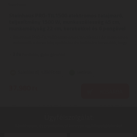
Steinhaus
Steinhaus PRO-TIL1500 elektromos talajmaró,
teljesítmény 1500 W, munkaszélesség 45 cm,
munkamélység 22 cm, kerekekkel és 6 pengével
Steinhaus PRO-TIL1500 elektromos láncfűrész | Az elektromos
mulcsozót a durva talaj aprítására és lazítására tervezték, hogy
...
2
ÉV
hivatalos, gyári garancia
Szállítási díj: 1.390 Ft-tól
raktáron
37.980
Ft
KOSÁRBA
Ügyfélszolgálat:
Kérdéseivel, észrevételeivel keresse ügyfélszolgálatunkat