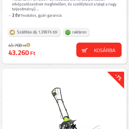
elképzeléseidnek megfelelően, és szellőztesd a talajt a nagy
teljesítményű ...
2
ÉV
hivatalos, gyári garancia
Szállítási díj: 1.390 Ft-tól
raktáron
45.780
Ft
KOSÁRBA
43.260
Ft
-7%