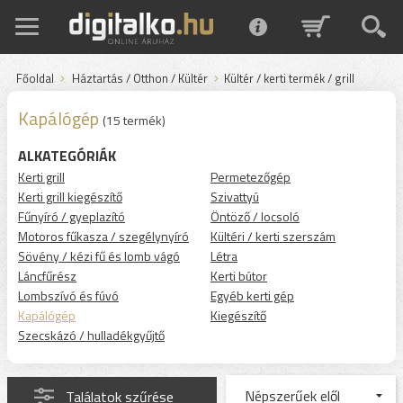
Főoldal
Háztartás / Otthon / Kültér
Kültér / kerti termék / grill
Kapálógép
(15 termék)
ALKATEGÓRIÁK
Kerti grill
Permetezőgép
Kerti grill kiegészítő
Szivattyú
Fűnyíró / gyeplazító
Öntöző / locsoló
Motoros fűkasza / szegélynyíró
Kültéri / kerti szerszám
Sövény / kézi fű és lomb vágó
Létra
Láncfűrész
Kerti bútor
Lombszívó és fúvó
Egyéb kerti gép
Kapálógép
Kiegészítő
Szecskázó / hulladékgyűjtő
Találatok szűrése