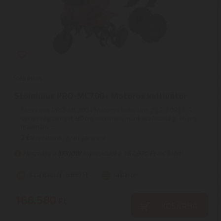
Steinhaus
Steinhaus PRO-MC700+ Motoros kultivátor
Steinhaus PRO-MC700+ Motoros kultivátor, 7 LE, 208 CC, 3
sebességfokozat, 80 cm maximális munkaszélesség, 36 cm
maximális ...
2
ÉV
hivatalos, gyári garancia
Használja a
3FXJ0W
kuponkódot a 167.970 Ft-os árért!
Szállítási díj: 6.890 Ft
raktáron
168.580
Ft
KOSÁRBA