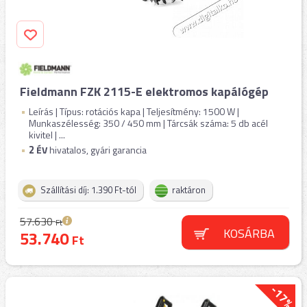
Fieldmann FZK 2115-E elektromos kapálógép
Leírás | Típus: rotációs kapa | Teljesítmény: 1500 W |
Munkaszélesség: 350 / 450 mm | Tárcsák száma: 5 db acél
kivitel | ...
2
ÉV
hivatalos, gyári garancia
Szállítási díj: 1.390 Ft-tól
raktáron
57.630
Ft
KOSÁRBA
53.740
Ft
-17%