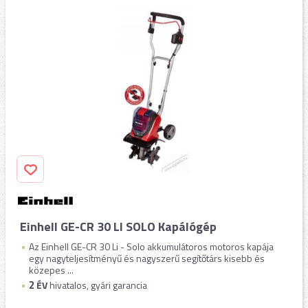
Einhell GE-CR 30 LI SOLO Kapálógép
Az Einhell GE-CR 30 Li - Solo akkumulátoros motoros kapája
egy nagyteljesítményű és nagyszerű segítőtárs kisebb és
közepes ...
2
ÉV
hivatalos, gyári garancia