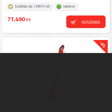
Szállítási díj: 1.390 Ft-tól
raktáron
71.490
Ft
KOSÁRBA
-6%