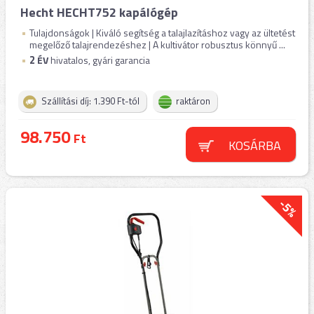
Hecht HECHT752 kapálógép
Tulajdonságok | Kiváló segítség a talajlazításhoz vagy az ültetést
megelőző talajrendezéshez | A kultivátor robusztus könnyű ...
2
ÉV
hivatalos, gyári garancia
Szállítási díj: 1.390 Ft-tól
raktáron
98.750
Ft
KOSÁRBA
-5%