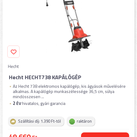
Hecht
Hecht HECHT738 KAPÁLÓGÉP
Az Hecht 738 elektromos kapálógép, kis ágyások művelésére
alkalmas. A kapálógép munkaszélessége 36,5 cm, súlya
mindösszesen ...
2
ÉV
hivatalos, gyári garancia
Szállítási díj: 1.390 Ft-tól
raktáron
49.660