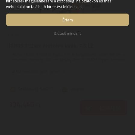
hirdetések megjelenítésére a közösségi hálózatokon és más
weboldalakon található hirdetési felületeken.
Értem
Elutasít mindent
RURIS
RURIS 732acc Motoros kapa, 7.5 LE
Ruris 732acc Motoros kapa, 7.5 LE, Négyütemű motor, 83 cm-es
munkaszélesség, 3.6 l-es tartály, benzin, 500 x 8 gumi kerekek,
...
3
ÉV
hivatalos, gyári garancia
Szállítási díj: 6.890 Ft
raktáron
334.440
Ft
KOSÁRBA