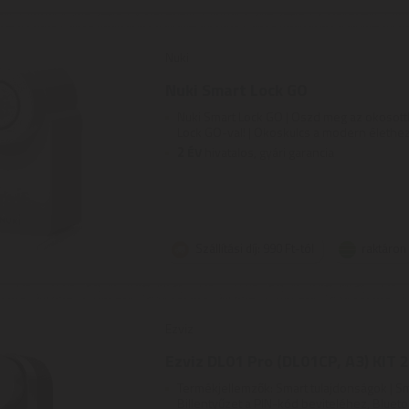
Nuki
Nuki Smart Lock GO
Nuki Smart Lock GO | Oszd meg az okosot
Lock GO-val! | Okoskulcs a modern élethez 
2
ÉV
hivatalos, gyári garancia
Szállítási díj: 990 Ft-tól
raktáron
Ezviz
Ezviz DL01 Pro (DL01CP, A3) KIT 2
Termékjellemzők: Smart tulajdonságok | Sm
Billentyűzet a PIN-kód beviteléhez, Blueto