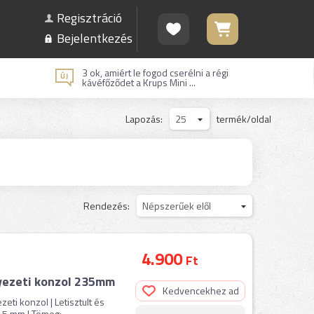
Regisztráció
Bejelentkezés
3 ok, amiért le fogod cserélni a régi
kávéfőződet a Krups Mini ...
Lapozás:
25
termék/oldal
Rendezés:
Népszerűek elől
4.900
Ft
ezeti konzol 235mm
Kedvencekhez ad
eti konzol | Letisztult és
.5 mm | Tömeg: ...