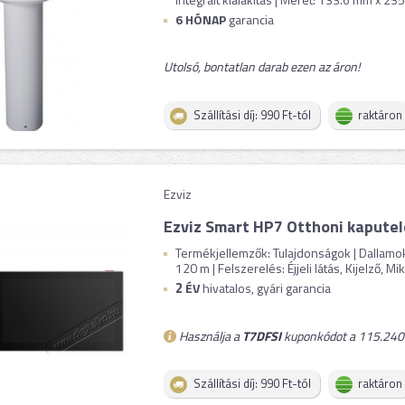
6 HÓNAP
garancia
Utolsó, bontatlan darab ezen az áron!
Szállítási díj: 990 Ft-tól
raktáron
Ezviz
Ezviz Smart HP7 Otthoni kapute
Termékjellemzők: Tulajdonságok | Dallamok
120 m | Felszerelés: Éjjeli látás, Kijelző, Mikr
2
ÉV
hivatalos, gyári garancia
Használja a
T7DFSI
kuponkódot a 115.240 F
Szállítási díj: 990 Ft-tól
raktáron