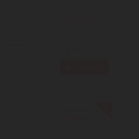
64.700
Ft
Kedvencekhez ad
thon élményét a NUKI Smart
| Eleged van abból, hogy ...
RÉSZLETEK
KOSÁRBA
-5%
77.110
Ft
72.990
Ft
art tulajdonságok:
Kedvencekhez ad
oth feloldás | A csomagolás