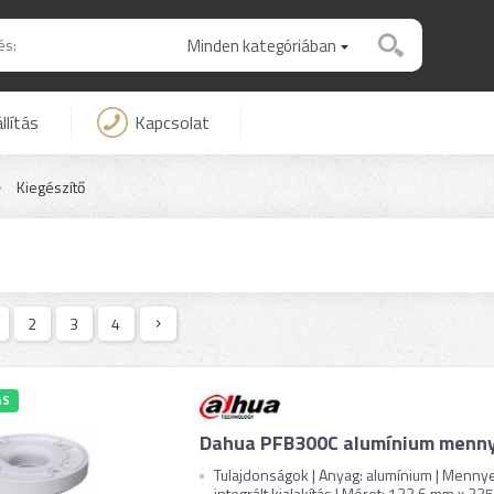
Minden kategóriában
llítás
Kapcsolat
Kiegészítő
2
3
4
ÁS
Dahua PFB300C alumínium menny
Tulajdonságok | Anyag: alumínium | Mennyez
integrált kialakítás | Méret: 133.6 mm x 235