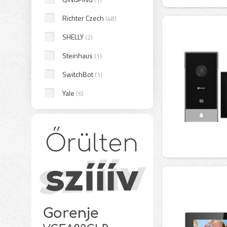
Richter Czech
(48)
SHELLY
(2)
Steinhaus
(1)
SwitchBot
(1)
Yale
(6)