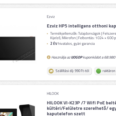
Ezviz
Ezviz HP5 intelligens otthoni ka
Termékjellemzők: Tulajdonságok | Felszer
Kijelző, Mikrofon | Felbontás: 1024 × 600 px 
2
ÉV
hivatalos, gyári garancia
Használja az
IJOGOP
kuponkódot a 68.980 F
Szállítási díj: 990 Ft-tól
raktáron
HILOOK
HILOOK VI-K23P /7 Wifi PoE belt
kültéri/Felületre szerelhető/ eg
kaputelefon szett