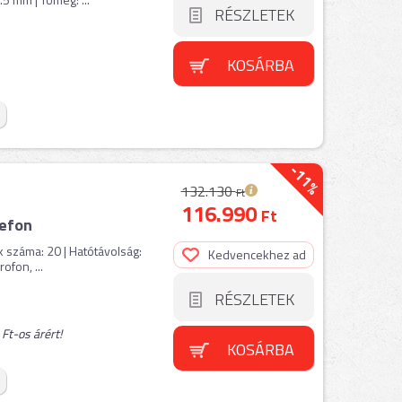
RÉSZLETEK
KOSÁRBA
-11%
132.130
Ft
116.990
Ft
lefon
 száma: 20 | Hatótávolság:
Kedvencekhez ad
ofon, ...
RÉSZLETEK
t-os árért!
KOSÁRBA