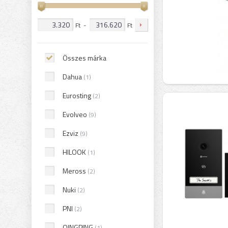
Ft
-
Ft
Összes márka
Dahua
(1)
Eurosting
(2)
Evolveo
(9)
Ezviz
(9)
HILOOK
(1)
Meross
(2)
Nuki
(2)
PNI
(2)
QINGPING
(1)