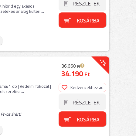
RÉSZLETEK
, hibrid egylakásos
etékes analóg kültéri ...
KOSÁRBA
-7%
36.660
Ft
34.190
Ft
ma: 1 db | Védelmi fokozat |
Kedvencekhez ad
lszerelés: ...
RÉSZLETEK
Ft-os árért!
KOSÁRBA