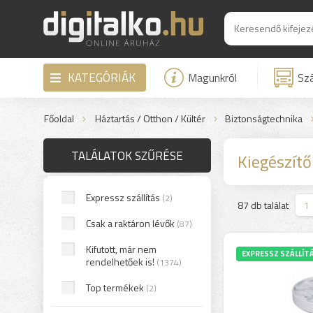
KATEGÓRIÁK
Magunkról
Szá
Főoldal
Háztartás / Otthon / Kültér
Biztonságtechnika
TALÁLATOK SZŰRÉSE
Kiegészítő
Expressz szállítás
(2)
>
87 db találat
1
Csak a raktáron lévők
(87)
Kifutott, már nem
EXPRESSZ SZÁLLÍT
rendelhetőek is!
(1374)
Top termékek
(2)