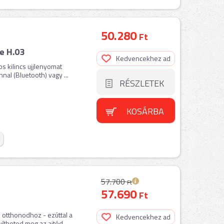
50.280
Ft
e H.03
Kedvencekhez ad
s kilincs ujjlenyomat
nal (Bluetooth) vagy ...
RÉSZLETEK
KOSÁRBA
57.700
Ft
57.690
Ft
s otthonodhoz - ezúttal a
Kedvencekhez ad
ítheted meg az ajtód ...