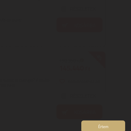
RÉSZLETEK
Ft-os árért!
KOSÁRBA
-8%
158.350
Ft
145.440
Ft
em tudod, ki csenget? A kiváló
Kedvencekhez ad
tól nem ...
RÉSZLETEK
KOSÁRBA
Értem