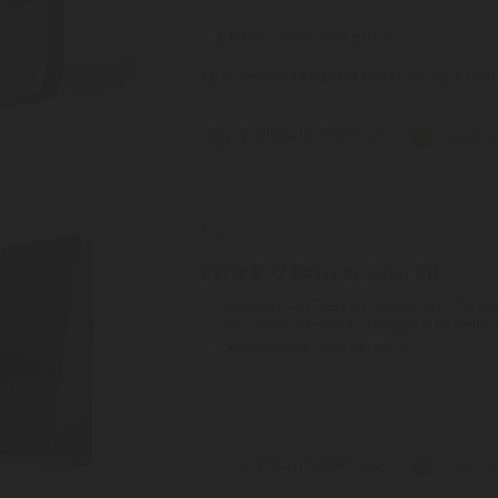
...
2
ÉV
hivatalos, gyári garancia
Használja a
4PGPMA
kuponkódot a 71.990 
Szállítási díj: 990 Ft-tól
raktáron
Ezviz
Ezviz EP7 Battery Solar Kit
Termékleírás | Félsz kinyitni az ajtót, ha n
EZVIZ videotelefon segítségével ez mostan
2
ÉV
hivatalos, gyári garancia
Szállítási díj: 990 Ft-tól
raktáron