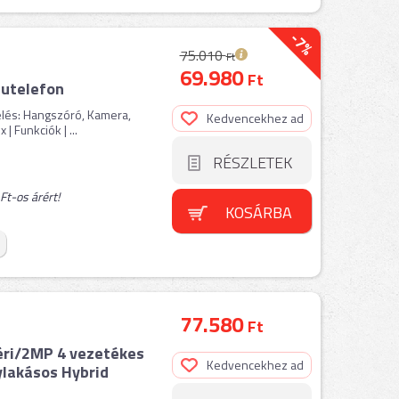
-7%
75.010
Ft
69.980
Ft
putelefon
elés: Hangszóró, Kamera,
Kedvencekhez ad
| Funkciók | ...
RÉSZLETEK
t-os árért!
KOSÁRBA
77.580
Ft
éri/2MP 4 vezetékes
Kedvencekhez ad
ylakásos Hybrid