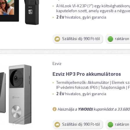
A HiLook VI-K23P (7") egy költséghatékony
kaputelefon szett, amely egyesíti a négyvez
2
ÉV
hivatalos, gyári garancia
Szállítási díj: 990 Ft-tól
raktáron
Ezviz
Ezviz HP3 Pro akkumulátoros
Termékjellemzők: Akkumulátor | Elemek szá
IP védelmi fokozat: IP65 | Tulajdonságok | Fe
2
ÉV
hivatalos, gyári garancia
Használja a
YWO0DJ
kuponkódot a 33.680 
Szállítási díj: 990 Ft-tól
raktáron