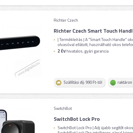
Richter Czech
Richter Czech Smart Touch Handl
| Termékleírás | A "Smart Touch Handle" oko
olvasóval ellátott, használható okos telefon
2
ÉV
hivatalos, gyári garancia
Szállítási díj: 990 Ft-tól
raktáron
SwitchBot
SwitchBot Lock Pro
SwitchBot Lock Pro | Adj újabb segítőt oko
SwitchBot Lock Pro intelligens zárral könny