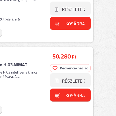
RÉSZLETEK
 Ft-os árért!
KOSÁRBA
50.280
Ft
le H.03.NIMAT
Kedvencekhez ad
 H.03 intelligens kilincs
ítására. A ...
RÉSZLETEK
KOSÁRBA