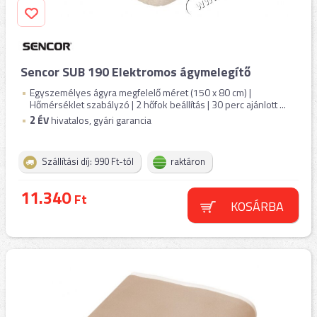
Sencor SUB 190 Elektromos ágymelegítő
Egyszemélyes ágyra megfelelő méret (150 x 80 cm) |
Hőmérséklet szabályzó | 2 hőfok beállítás | 30 perc ajánlott ...
2
ÉV
hivatalos, gyári garancia
Szállítási díj: 990 Ft-tól
raktáron
11.340
Ft
KOSÁRBA