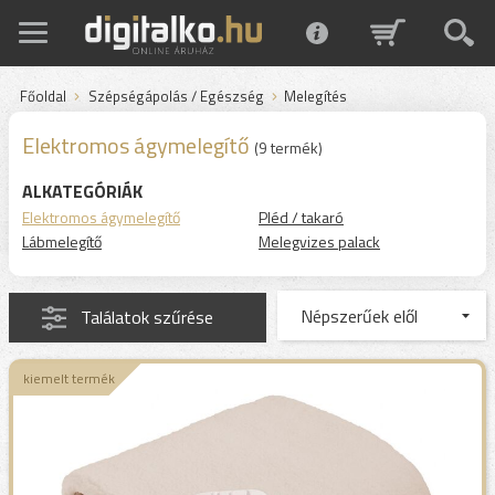
Főoldal
Szépségápolás / Egészség
Melegítés
Elektromos ágymelegítő
(9 termék)
ALKATEGÓRIÁK
Elektromos ágymelegítő
Pléd / takaró
Lábmelegítő
Melegvizes palack
Találatok szűrése
kiemelt termék