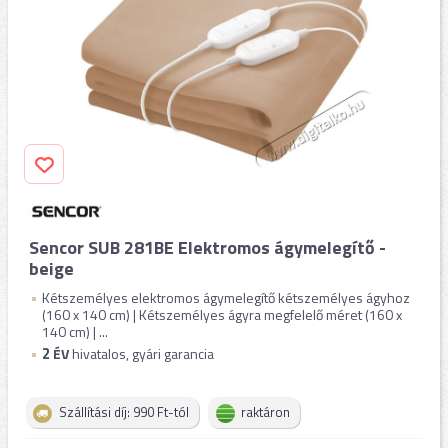
Sencor SUB 281BE Elektromos ágymelegítő -
beige
Kétszemélyes elektromos ágymelegítő kétszemélyes ágyhoz
(160 x 140 cm) | Kétszemélyes ágyra megfelelő méret (160 x
140 cm) | ...
2
ÉV
hivatalos, gyári garancia
Szállítási díj: 990 Ft-tól
raktáron