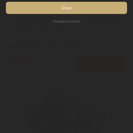
TRUELIFE HeatBlanket 1813 elektromos takaró
Értem
Truelife HeatBlanket 1813 Fűthető takaró | Mi lehet jobb annál,
mint egy hosszú, nehéz nap után bebújni egy puha és meleget
Elutasít mindent
...
2
ÉV
hivatalos, gyári garancia
Szállítási díj: 990 Ft-tól
raktáron
25.990
Ft
KOSÁRBA