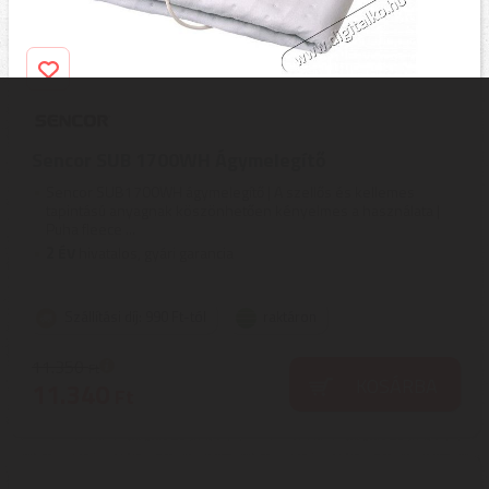
Sencor SUB 1700WH Ágymelegítő
Sencor SUB1700WH ágymelegítő | A szellős és kellemes
tapintású anyagnak köszönhetően kényelmes a használata |
Puha fleece ...
2
ÉV
hivatalos, gyári garancia
Szállítási díj: 990 Ft-tól
raktáron
11.350
Ft
KOSÁRBA
11.340
Ft