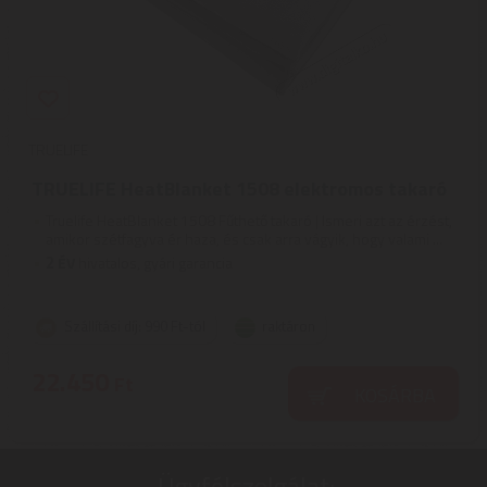
TRUELIFE
TRUELIFE HeatBlanket 1508 elektromos takaró
Truelife HeatBlanket 1508 Fűthető takaró | Ismeri azt az érzést,
amikor szétfagyva ér haza, és csak arra vágyik, hogy valami ...
2
ÉV
hivatalos, gyári garancia
Szállítási díj: 990 Ft-tól
raktáron
22.450
Ft
KOSÁRBA
Ügyfélszolgálat: