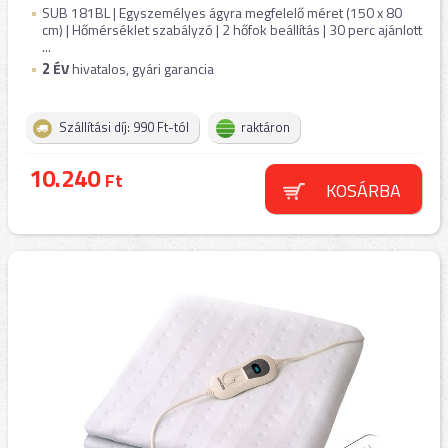
SUB 181BL | Egyszemélyes ágyra megfelelő méret (150 x 80
cm) | Hőmérséklet szabályzó | 2 hőfok beállítás | 30 perc ajánlott
...
2
ÉV
hivatalos, gyári garancia
Szállítási díj: 990 Ft-tól
raktáron
10.240
Ft
KOSÁRBA