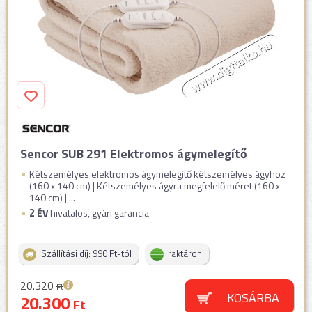
Sencor SUB 291 Elektromos ágymelegítő
Kétszemélyes elektromos ágymelegítő kétszemélyes ágyhoz
(160 x 140 cm) | Kétszemélyes ágyra megfelelő méret (160 x
140 cm) | ...
2
ÉV
hivatalos, gyári garancia
Szállítási díj: 990 Ft-tól
raktáron
20.320
Ft
KOSÁRBA
20.300
Ft