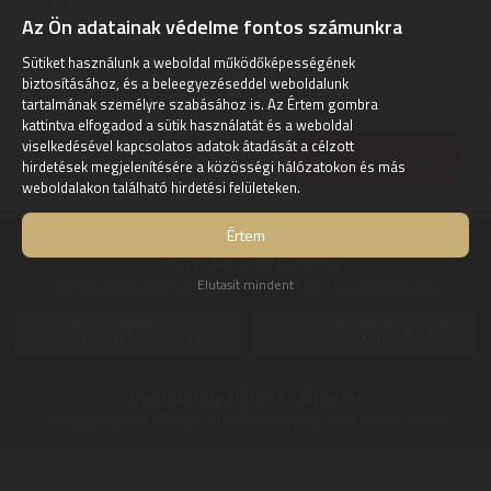
készülék ...
Az Ön adatainak védelme fontos számunkra
2
ÉV
hivatalos, gyári garancia
Sütiket használunk a weboldal működőképességének
biztosításához, és a beleegyezéseddel weboldalunk
Szállítási díj: 990 Ft-tól
raktáron
tartalmának személyre szabásához is. Az Értem gombra
kattintva elfogadod a sütik használatát és a weboldal
10.640
Ft
viselkedésével kapcsolatos adatok átadását a célzott
KOSÁRBA
10.490
hirdetések megjelenítésére a közösségi hálózatokon és más
Ft
weboldalakon található hirdetési felületeken.
Értem
Ügyfélszolgálat:
Elutasít mindent
Kérdéseivel, észrevételeivel keresse ügyfélszolgálatunkat
info@digitalko.hu
Gyors üzenetküldés
Ügyfélszolgálatunk elérhető:
Hétfő-Péntek:
8:00 - 16:00
Szombat-Vasárnap:
zárva
Digitalko a Facebook-on