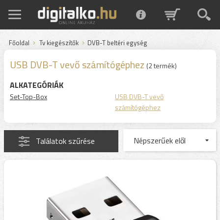
Főoldal
Tv kiegészítők
DVB-T beltéri egység
USB DVB-T vevő számítógéphez
(2 termék)
ALKATEGÓRIÁK
Set-Top-Box
USB DVB-T vevő
számítógéphez
Találatok szűrése