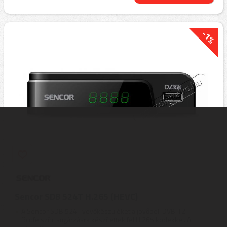
-1%
Sencor SDB 524T H.265 (HEVC)
A Sencor SDB 524T vevőkészüléket a jövőbeli DVB-T2
földfelszíni sugárzásra készítettek fel H.265 kodekkel. A