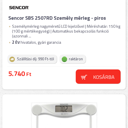
Sencor SBS 2507RD Személy mérleg - piros
Személymérleg nagyméretű LCD kijelzővel | Méréshatár: 150 kg
(100 g mértékegység) | Automatikus bekapcsolás funkció
(azonnali ...
2
ÉV
hivatalos, gyári garancia
Szállítási díj: 990 Ft-tól
raktáron
5.740
Ft
KOSÁRBA