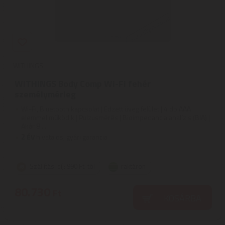
WITHINGS
WITHINGS Body Comp Wi-Fi fehér
személymérleg
Wi-Fi, Bluetooth kapcsolat | Edzett üveg felület | 4 db AAA
elemmel működik | Pulzusmérés | Bioimpedancia analízis (BIA) |
Akár 8 ...
2
ÉV
hivatalos, gyári garancia
Szállítási díj: 990 Ft-tól
raktáron
80.730
Ft
KOSÁRBA