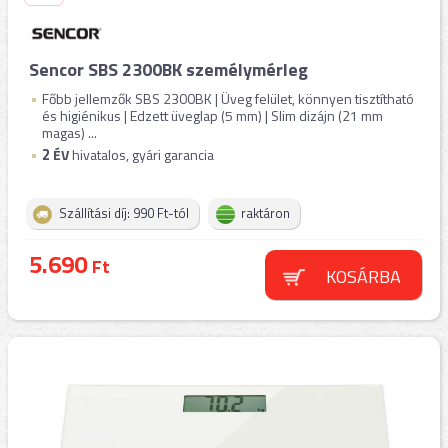
Sencor SBS 2300BK személymérleg
Főbb jellemzők SBS 2300BK | Üveg felület, könnyen tisztítható
és higiénikus | Edzett üveglap (5 mm) | Slim dizájn (21 mm
magas) ...
2
ÉV
hivatalos, gyári garancia
Szállítási díj: 990 Ft-tól
raktáron
5.690
Ft
KOSÁRBA