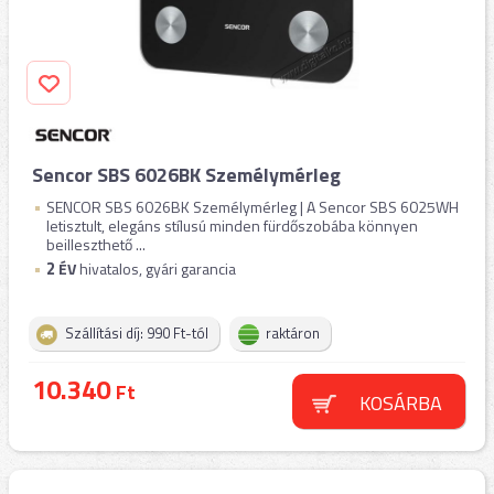
Sencor SBS 6026BK Személymérleg
SENCOR SBS 6026BK Személymérleg | A Sencor SBS 6025WH
letisztult, elegáns stílusú minden fürdőszobába könnyen
beilleszthető ...
2
ÉV
hivatalos, gyári garancia
Szállítási díj: 990 Ft-tól
raktáron
10.340
Ft
KOSÁRBA