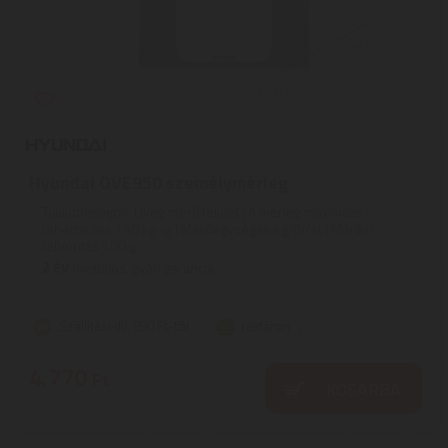
Hyundai OVE950 személymérleg
Tulajdonságok: Üveg mérő felület | A mérleg maximális
teherbírása 150 kg-ig | Mérőegységek kg/lb/st | Mérési
felbontás 100 g ...
2
ÉV
hivatalos, gyári garancia
Szállítási díj: 990 Ft-tól
raktáron
4.770
Ft
KOSÁRBA