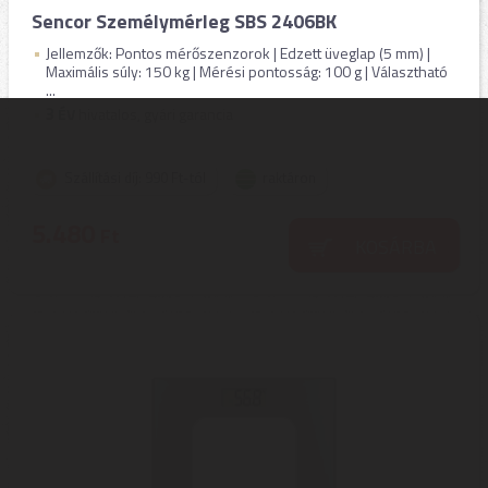
Sencor Személymérleg SBS 2406BK
Jellemzők: Pontos mérőszenzorok | Edzett üveglap (5 mm) |
Maximális súly: 150 kg | Mérési pontosság: 100 g | Választható
...
3
ÉV
hivatalos, gyári garancia
Szállítási díj: 990 Ft-tól
raktáron
5.480
Ft
KOSÁRBA