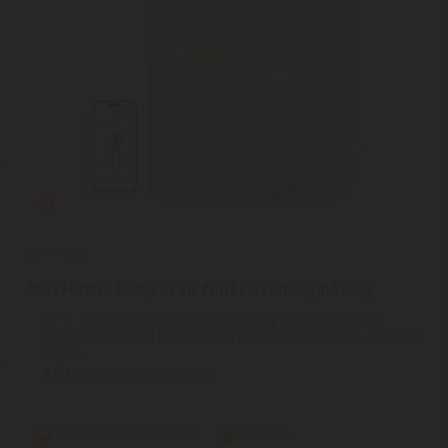
WITHINGS
WITHINGS Body Scan fehér személymérleg
Wi-Fi, Bluetooth kapcsolat | Edzett üveg felület | 4 db AAA
elemmel működik | Pulzusmérés | Bioimpedancia analízis (BIA) |
Akár 8 ...
2
ÉV
hivatalos, gyári garancia
Szállítási díj: 990 Ft-tól
raktáron