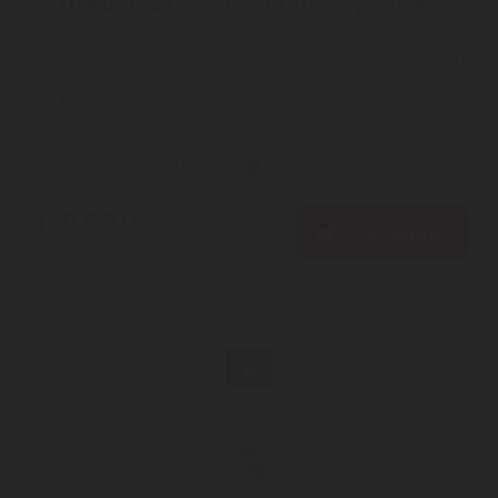
WITHINGS Body Scan fekete személymérleg
Wi-Fi, Bluetooth kapcsolat | Edzett üveg felület | 4 db AAA
elemmel működik | Pulzusmérés | Bioimpedancia analízis (BIA) |
Akár 8 ...
2
ÉV
hivatalos, gyári garancia
Szállítási díj: 990 Ft-tól
raktáron
160.970
Ft
KOSÁRBA