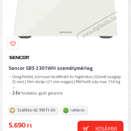
Sencor SBS 2301WH személymérleg
Üveg felület, könnyen tisztítható és higiénikus | Edzett üveglap
(5 mm) | Slim dizájn (21 mm magas) | Mérhető súly max. 150 kg
...
2
ÉV
hivatalos, gyári garancia
Szállítási díj: 990 Ft-tól
raktáron
5.690
Ft
KOSÁRBA