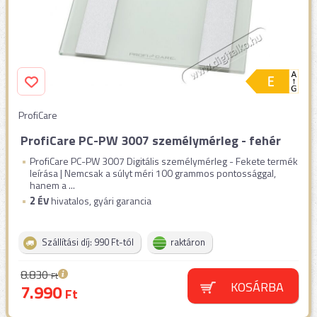
ProfiCare
ProfiCare PC-PW 3007 személymérleg - fehér
ProfiCare PC-PW 3007 Digitális személymérleg - Fekete termék
leírása | Nemcsak a súlyt méri 100 grammos pontossággal,
hanem a ...
2
ÉV
hivatalos, gyári garancia
Szállítási díj: 990 Ft-tól
raktáron
8.830
Ft
KOSÁRBA
7.990
Ft