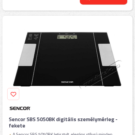
Sencor SBS 5050BK digitális személymérleg -
fekete
A Sencor SBS 5050BK letisztult, elegáns stílusú minden