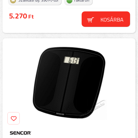
Szállítási díj: 990 Ft-tól
raktáron
5.270
Ft
KOSÁRBA