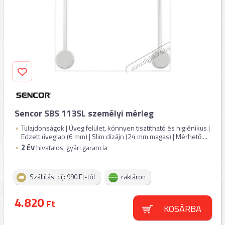
Sencor SBS 113SL személyi mérleg
Tulajdonságok | Üveg felület, könnyen tisztítható és higiénikus |
Edzett üveglap (6 mm) | Slim dizájn (24 mm magas) | Mérhető ...
2
ÉV
hivatalos, gyári garancia
Szállítási díj: 990 Ft-tól
raktáron
4.820
Ft
KOSÁRBA