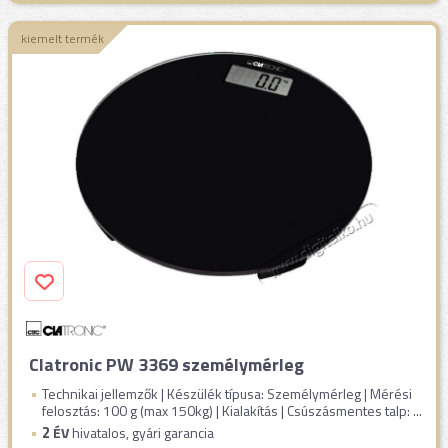
kiemelt termék
Clatronic PW 3369 személymérleg
Technikai jellemzők | Készülék típusa: Személymérleg | Mérési
felosztás: 100 g (max 150kg) | Kialakítás | Csúszásmentes talp: ...
2
ÉV
hivatalos, gyári garancia