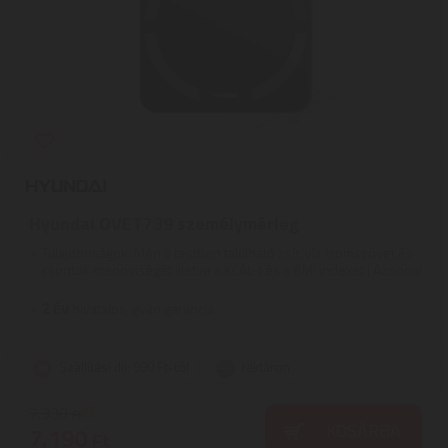
Hyundai OVET739 személymérleg
Tulajdonságok: Méri a testben található zsír, víz izomszövet és
csontok mennyiségét illetve a KCAL-t és a BMI indexet | Azonnal
...
2
ÉV
hivatalos, gyári garancia
Szállítási díj: 990 Ft-tól
raktáron
7.330
Ft
KOSÁRBA
7.190
Ft