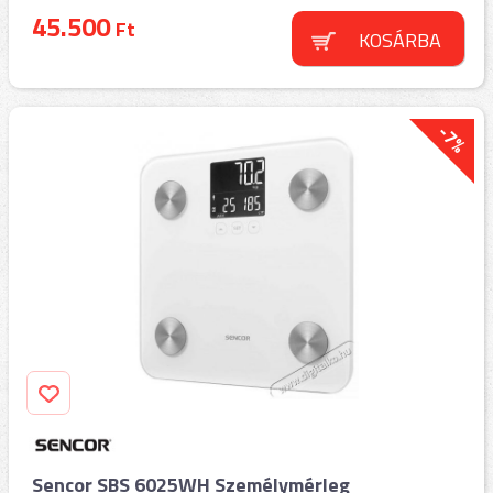
45.500
Ft
KOSÁRBA
-7%
Sencor SBS 6025WH Személymérleg