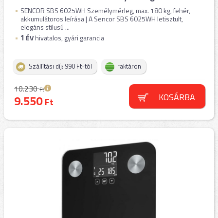
SENCOR SBS 6025WH Személymérleg, max. 180 kg, fehér,
akkumulátoros leírása | A Sencor SBS 6025WH letisztult,
elegáns stílusú ...
1
ÉV
hivatalos, gyári garancia
Szállítási díj: 990 Ft-tól
raktáron
10.230
Ft
KOSÁRBA
9.550
Ft