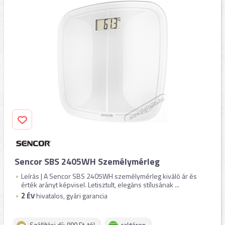
Sencor SBS 2405WH Személymérleg
Leírás | A Sencor SBS 2405WH személymérleg kiváló ár és
érték arányt képvisel. Letisztult, elegáns stílusának ...
2
ÉV
hivatalos, gyári garancia