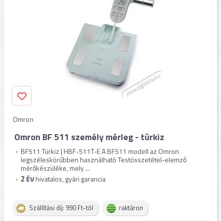
Omron
Omron BF 511 személy mérleg - türkiz
BF511 Türkiz | HBF-511T-E A BF511 modell az Omron
legszéleskörűbben használható Testösszetétel-elemző
mérőkészüléke, mely ...
2
ÉV
hivatalos, gyári garancia
Szállítási díj: 990 Ft-tól
raktáron