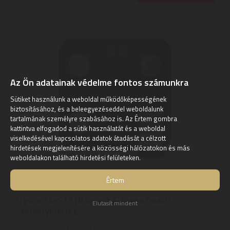
Az Ön adatainak védelme fontos számunkra
Sütiket használunk a weboldal működőképességének
biztosításához, és a beleegyezéseddel weboldalunk
tartalmának személyre szabásához is. Az Értem gombra
kattintva elfogadod a sütik használatát és a weboldal
viselkedésével kapcsolatos adatok átadását a célzott
hirdetések megjelenítésére a közösségi hálózatokon és más
weboldalakon található hirdetési felületeken.
Értem
Siguro
Siguro SC-S131B Smart Fitness Coach
Elutasít mindent
Személymérleg
Tulajdonságok | Mérleg típusa: Digitális diagnosztikai (plusz