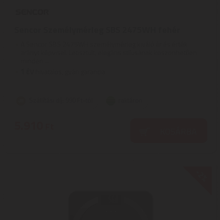
Sencor Személymérleg SBS 2475WH fehér
A Sencor SBS 2475WH személymérleg kiváló ár és érték
arányt képvisel. Letisztult, elegáns stílusának köszönhetően
minden ...
1
ÉV
hivatalos, gyári garancia
Szállítási díj: 990 Ft-tól
raktáron
5.910
Ft
KOSÁRBA
-2%