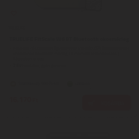
TRUELIFE
TRUELIFE FitScale W6 BT Bluetooth okosmérleg
Kövesse részletesen figyelemmel a testét USP: Bioelektromos
impedancia bluetooth mérleg 19 mérhető testindexszel. |
Képzeljen el egy ...
2
ÉV
hivatalos, gyári garancia
Szállítási díj: 990 Ft-tól
raktáron
16.170
Ft
KOSÁRBA