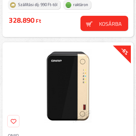
Szállítási díj: 990 Ft-tól
raktáron
328.890
Ft
KOSÁRBA
-6%
QNAP