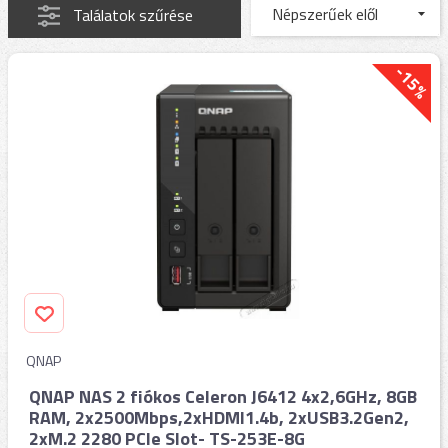
Találatok szűrése
-15%
QNAP
QNAP NAS 2 fiókos Celeron J6412 4x2,6GHz, 8GB
RAM, 2x2500Mbps,2xHDMI1.4b, 2xUSB3.2Gen2,
2xM.2 2280 PCIe Slot- TS-253E-8G