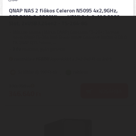
QNAP NAS 2 fiókos Celeron N5095 4x2,9GHz,
8GB RAM, 2x2500Mbps, HDMI 2.1, 2xM.2 2280
Slot, 2xUSB3.2Gen2 - TS-264-8G
Műszaki adatok | Márka: QNAP | Cikkszám: TS-264 | Termék
neve: QNAP TS-264 NAS Tower Intel® Celeron® N5095 8 GB 0
TB QNAP QTS Fekete, ...
3
ÉV
hivatalos, gyári garancia
Használja a
YGDZRI
kuponkódot a 342.640 Ft-os árért!
Szállítási díj: 990 Ft-tól
raktáron
370.350
Ft
KOSÁRBA
346.640
Ft