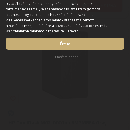
350.950
Ft
biztosításához, és a beleegyezéseddel weboldalunk
KOSÁRBA
tartalmának személyre szabásához is. Az Értem gombra
kattintva elfogadod a sütik használatát és a weboldal
viselkedésével kapcsolatos adatok átadását a célzott
hirdetések megjelenítésére a közösségi hálózatokon és más
weboldalakon található hirdetési felületeken.
Értem
Elutasít mindent
HP OmniDesk M02-0001nn BM7M8EA Grey