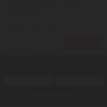
Processzor sorozat: AMD Ryzen 7 | A gép típusa:
Nagyteljesítményű PC | Processzor modell szám: AMD Ryzen 7
8700F | Processzor ...
3
ÉV
hivatalos, gyári garancia
Szállítási díj: 990 Ft-tól
raktáron
367.600
Ft
KOSÁRBA
Ügyfélszolgálat:
Kérdéseivel, észrevételeivel keresse ügyfélszolgálatunkat
info@digitalko.hu
Gyors üzenetküldés
Ügyfélszolgálatunk elérhető:
Hétfő-Péntek:
8:00 - 16:00
Szombat-Vasárnap:
zárva