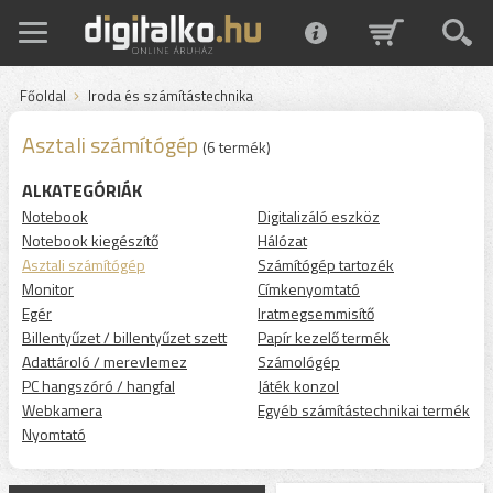
Főoldal
Iroda és számítástechnika
Asztali számítógép
(6 termék)
ALKATEGÓRIÁK
Notebook
Digitalizáló eszköz
Notebook kiegészítő
Hálózat
Asztali számítógép
Számítógép tartozék
Monitor
Címkenyomtató
Egér
Iratmegsemmisítő
Billentyűzet / billentyűzet szett
Papír kezelő termék
Adattároló / merevlemez
Számológép
PC hangszóró / hangfal
Játék konzol
Webkamera
Egyéb számítástechnikai termék
Nyomtató