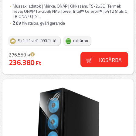
Műszaki adatok | Márka: QNAP | Cikkszám: TS-253E | Termék
neve: QNAP TS-253E NAS Tower Intel® Celeron® J6412 8 GB 0
TB QNAP QTS ...
2
ÉV
hivatalos, gyári garancia
Szállítási díj: 990 Ft-tól
raktáron
276.550
Ft
KOSÁRBA
236.380
Ft