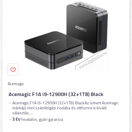
Acemagic
Acemagic F1A i9-12900H (32+1TB) Black
Acemagic F1A i9-12900H (32+1TB) BlackAz ismert Acemagic
márkájú mini számítógép irodába és otthonra is kiváló
választás. ...
3
ÉV
hivatalos, gyári garancia