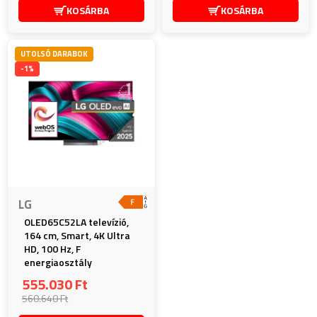
KOSÁRBA
KOSÁRBA
UTOLSÓ DARABOK
-1%
LG
OLED65C52LA televízió,
164 cm, Smart, 4K Ultra
HD, 100 Hz, F
energiaosztály
555.030 Ft
560.640 Ft