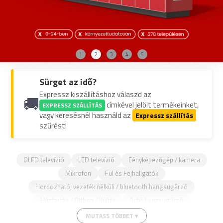
1
2
3
4
5
Sürget az idő?
Expressz kiszállításhoz válaszd az
🚚
címkével jelölt termékeinket,
EXPRESSZ SZÁLLÍTÁS
vagy keresésnél használd az
Expressz szállítás
szűrést!
OLED televízió
LED televízió
Fényképezőgép / kamera
Mikrofon
Fül és Fejhallgatók
Hordozható, vezeték nélküli / bluetooth hangsugárzó
Háztartás / Otthon / Kültér
Autó hangsugárzó
Autórádió fejegység
Biztonságtechnika
MUTASS TÖBBET ▾