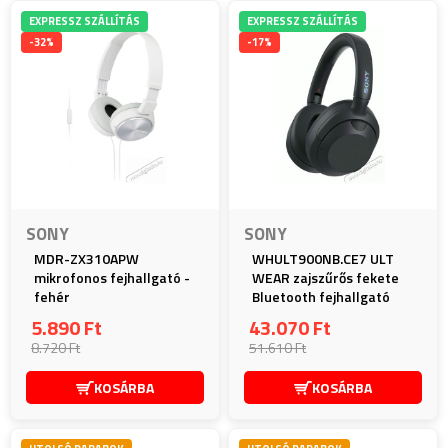
EXPRESSZ SZÁLLÍTÁS
EXPRESSZ SZÁLLÍTÁS
-32%
-17%
SONY
SONY
MDR-ZX310APW
WHULT900NB.CE7 ULT
mikrofonos fejhallgató -
WEAR zajszűrős fekete
fehér
Bluetooth fejhallgató
5.890 Ft
43.070 Ft
8.720 Ft
51.610 Ft
KOSÁRBA
KOSÁRBA