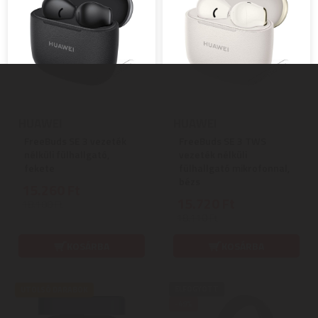
HUAWEI
HUAWEI
FreeBuds SE 3 vezeték
FreeBuds SE 3 TWS
nélküli fülhallgató,
vezeték nélküli
fekete
fülhallgató mikrofonnal,
bézs
15.260 Ft
15.720 Ft
18.100 Ft
18.110 Ft
KOSÁRBA
KOSÁRBA
ELFOGYOTT
UTOLSÓ DARABOK
-49%