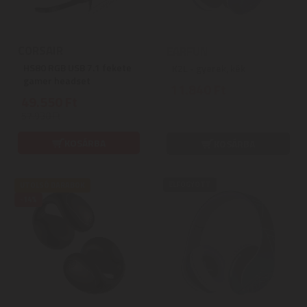
CORSAIR
EARFUN
HS80 RGB USB 7.1 fekete
K2L - gyerek, kék
gamer headset
11.840 Ft
49.550 Ft
57.930 Ft
KOSÁRBA
KOSÁRBA
ELFOGYOTT
UTOLSÓ DARABOK
-14%