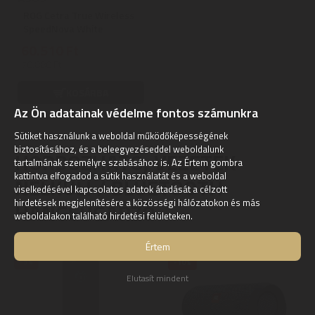
ROG Cetra True Wireless
SpeedNova White
60.510 Ft
70.880 Ft
KOSÁRBA
Az Ön adatainak védelme fontos számunkra
Sütiket használunk a weboldal működőképességének
biztosításához, és a beleegyezéseddel weboldalunk
HORDOZHATÓ, VEZETÉK
tartalmának személyre szabásához is. Az Értem gombra
kattintva elfogadod a sütik használatát és a weboldal
NÉLKÜLI / BLUETOOTH
viselkedésével kapcsolatos adatok átadását a célzott
hirdetések megjelenítésére a közösségi hálózatokon és más
HANGSUGÁRZÓ
weboldalakon található hirdetési felületeken.
Értem
ELFOGYOTT
EXPRESSZ SZÁLLÍTÁS
-5%
-10%
Elutasít mindent