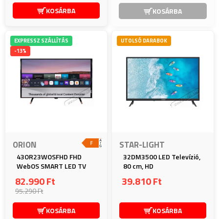
KOSÁRBA
KOSÁRBA
EXPRESSZ SZÁLLÍTÁS
UTOLSÓ DARABOK
-13%
ORION
STAR-LIGHT
43OR23WOSFHD FHD
32DM3500 LED Televízió,
WebOS SMART LED TV
80 cm, HD
82.990 Ft
39.810 Ft
95.290 Ft
KOSÁRBA
KOSÁRBA