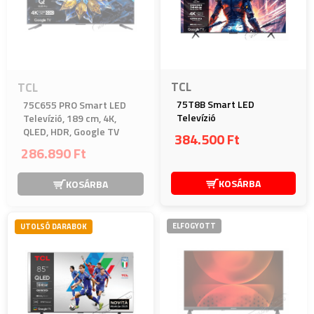
TCL
TCL
75T8B Smart LED
75C655 PRO Smart LED
Televízió
Televízió, 189 cm, 4K,
QLED, HDR, Google TV
384.500 Ft
286.890 Ft
KOSÁRBA
KOSÁRBA
ELFOGYOTT
UTOLSÓ DARABOK