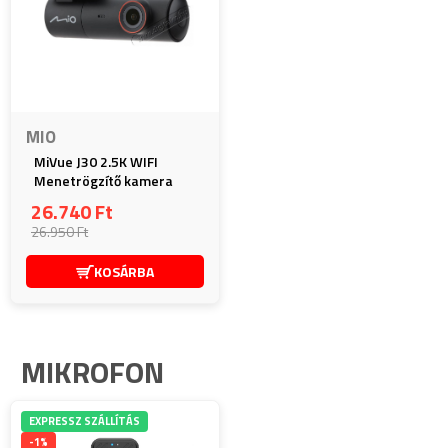
MIO
MiVue J30 2.5K WIFI
Menetrögzítő kamera
26.740 Ft
26.950 Ft
KOSÁRBA
MIKROFON
EXPRESSZ SZÁLLÍTÁS
-1%