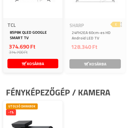
TCL
SHARP
85P8K QLED GOOGLE
24FH2EA 60cm-es HD
SMART TV
Android LED TV
374.690 Ft
128.340 Ft
374.700 Ft
KOSÁRBA
KOSÁRBA
FÉNYKÉPEZŐGÉP / KAMERA
UTOLSÓ DARABOK
-1%