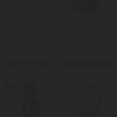
SOUNDPEATS
QCY
Free2 Classic Black
T27 White
12.530 Ft
7.100 Ft
7.870 Ft
KOSÁRBA
KOSÁRBA
ELFOGYOTT
UTOLSÓ DARABOK
-14%