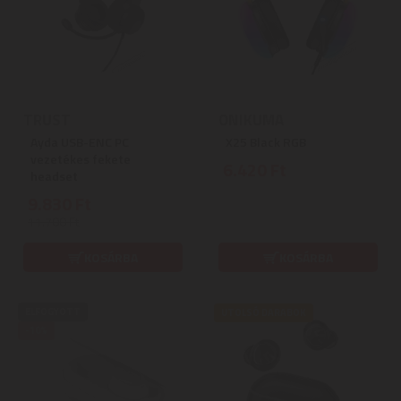
TRUST
ONIKUMA
Ayda USB-ENC PC
X25 Black RGB
vezetékes fekete
6.420 Ft
headset
9.830 Ft
11.700 Ft
KOSÁRBA
KOSÁRBA
ELFOGYOTT
UTOLSÓ DARABOK
-10%