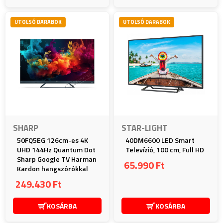
UTOLSÓ DARABOK
UTOLSÓ DARABOK
SHARP
STAR-LIGHT
50FQ5EG 126cm-es 4K
40DM6600 LED Smart
UHD 144Hz Quantum Dot
Televízió, 100 cm, Full HD
Sharp Google TV Harman
65.990 Ft
Kardon hangszórókkal
249.430 Ft
KOSÁRBA
KOSÁRBA