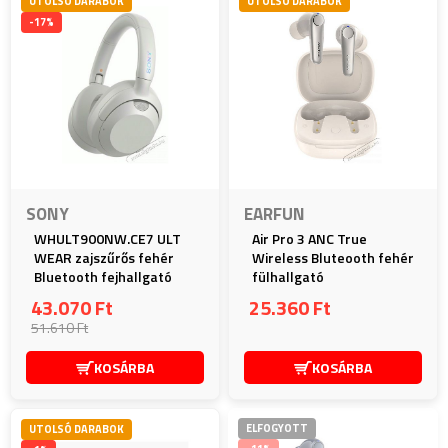
UTOLSÓ DARABOK
UTOLSÓ DARABOK
-17%
SONY
EARFUN
WHULT900NW.CE7 ULT
Air Pro 3 ANC True
WEAR zajszűrős fehér
Wireless Bluteooth fehér
Bluetooth fejhallgató
fülhallgató
43.070 Ft
25.360 Ft
51.610 Ft
KOSÁRBA
KOSÁRBA
ELFOGYOTT
UTOLSÓ DARABOK