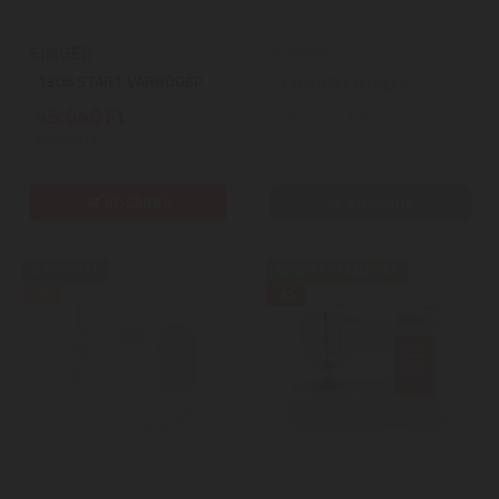
SINGER
SINGER
1306 START VARRÓGÉP
1409/00 varrógép
45.640 Ft
66.770 Ft
57.500 Ft
KOSÁRBA
KOSÁRBA
ELFOGYOTT
EXPRESSZ SZÁLLÍTÁS
-8%
-4%