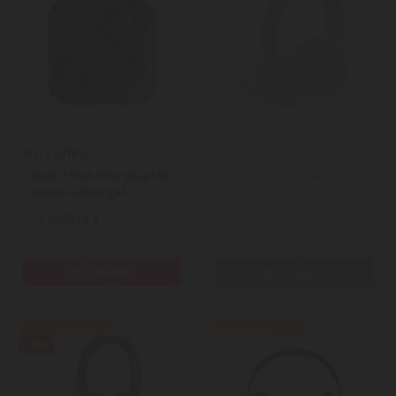
NOTHING
HYPERX
Buds 2 Plus Blue Vezeték
Cloud Mini Kids Wireless,
nélküli fülhallgató
black
22.950 Ft
9.940 Ft
19.610 Ft
KOSÁRBA
KOSÁRBA
UTOLSÓ DARABOK
UTOLSÓ DARABOK
-16%