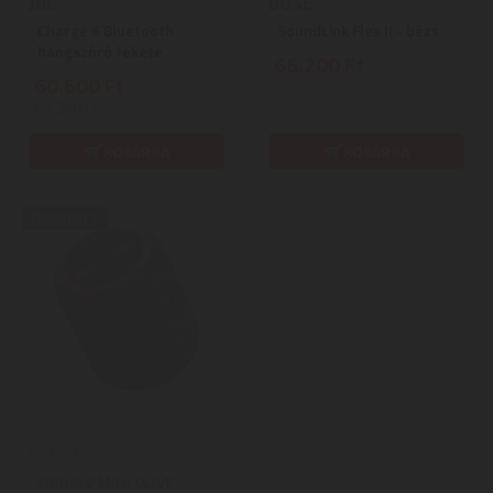
JBL
BOSE
Charge 6 Bluetooth
SoundLink Flex II - bézs
hangszóró fekete
66.200 Ft
60.600 Ft
63.360 Ft
KOSÁRBA
KOSÁRBA
ELFOGYOTT
SENCOR
SIRIUS 2 MINI OLIVE