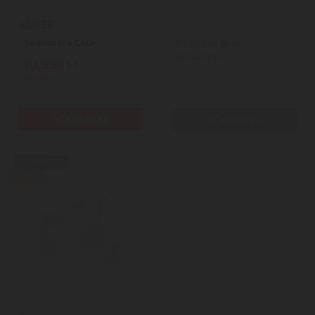
ANKER
POWERLOCUS
Soundcore C40i
P2 Ocean Blue
Fejhallgató
30.990 Ft
9.360 Ft
36.200 Ft
9.370 Ft
KOSÁRBA
KOSÁRBA
ELFOGYOTT
-15%
ASUS