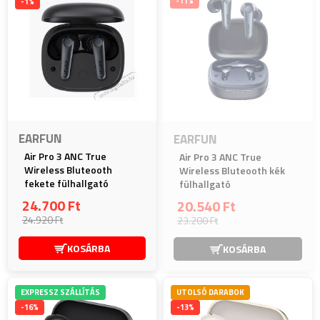
-11%
-1%
EARFUN
EARFUN
Air Pro 3 ANC True
Air Pro 3 ANC True
Wireless Bluteooth
Wireless Bluteooth kék
fekete fülhallgató
fülhallgató
24.700 Ft
20.540 Ft
24.920 Ft
23.200 Ft
KOSÁRBA
KOSÁRBA
EXPRESSZ SZÁLLÍTÁS
UTOLSÓ DARABOK
-16%
-13%