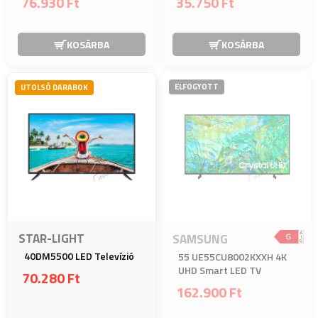
76.930 Ft
35.750 Ft
KOSÁRBA
KOSÁRBA
ELFOGYOTT
UTOLSÓ DARABOK
STAR-LIGHT
SAMSUNG
40DM5500 LED Televízió
55 UE55CU8002KXXH 4K
UHD Smart LED TV
70.280 Ft
162.900 Ft