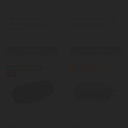
LG
JBL
XBOOM Go XG5QBK
Partybox Club 120 fehér
hordozható hangszóró
Bluetooth Partybox
Fekete
132.600 Ft
40.900 Ft
138.070 Ft
KOSÁRBA
KOSÁRBA
EXPRESSZ SZÁLLÍTÁS
UTOLSÓ DARABOK
-4%