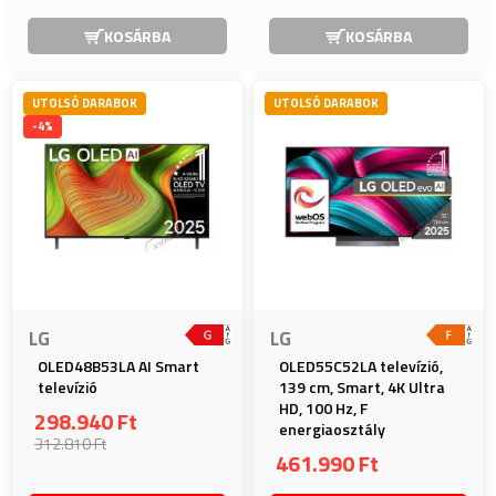
KOSÁRBA
KOSÁRBA
UTOLSÓ DARABOK
UTOLSÓ DARABOK
-4%
LG
LG
OLED48B53LA AI Smart
OLED55C52LA televízió,
televízió
139 cm, Smart, 4K Ultra
HD, 100 Hz, F
298.940 Ft
energiaosztály
312.810 Ft
461.990 Ft