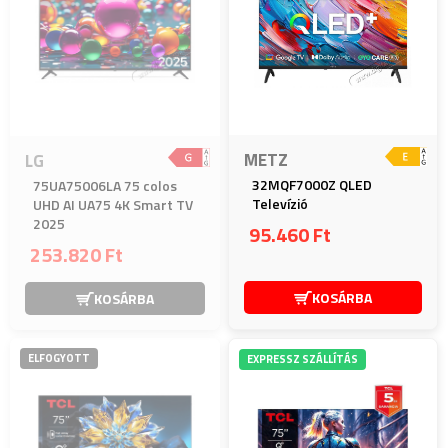
METZ
LG
32MQF7000Z QLED
75UA75006LA 75 colos
Televízió
UHD AI UA75 4K Smart TV
2025
95.460 Ft
253.820 Ft
KOSÁRBA
KOSÁRBA
ELFOGYOTT
EXPRESSZ SZÁLLÍTÁS