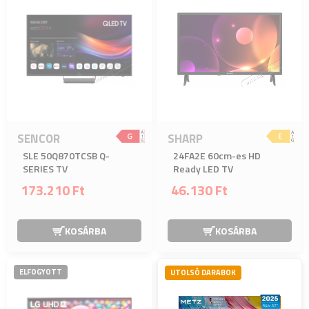
SENCOR
SHARP
SLE 50Q870TCSB Q-
24FA2E 60cm-es HD
SERIES TV
Ready LED TV
173.210 Ft
46.130 Ft
KOSÁRBA
KOSÁRBA
ELFOGYOTT
UTOLSÓ DARABOK