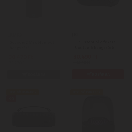
JBL
LAMAX
Flip Essential 2 fekete
Sounder2 Max bluetooth
Bluetooth hangszóró
hangszóró
30.490 Ft
30.470 Ft
33.850 Ft
32.220 Ft
KOSÁRBA
KOSÁRBA
UTOLSÓ DARABOK
UTOLSÓ DARABOK
-3%