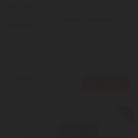
Electrolux LFP326S Beépíthető teleszkópos
páraelszívó
Intelligens és inspiráló világítás | A LED lámpák sokkal kevesebb
energiát használnak, mint a más izzók, és hosszabb az ...
2
ÉV
hivatalos, gyári garancia
Szállítási díj: 1.390 Ft-tól
raktáron
46.550
Ft
KOSÁRBA
42.880
Ft
-6%