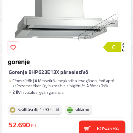
Gorenje BHP623E13X páraelszívó
Fémszűrők | A fémszűrők megkötik a levegőben lévő apró
zsírszemcséket, így biztosítva a higiéniát. A fémszűrők ...
2
ÉV
hivatalos, gyári garancia
Szállítási díj: 1.390 Ft-tól
raktáron
52.690
Ft
KOSÁRBA