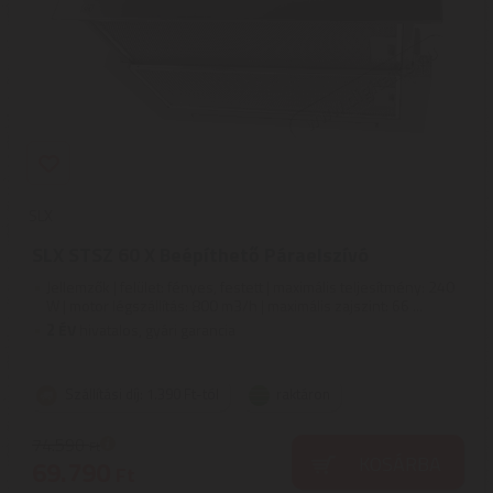
SLX
SLX STSZ 60 X Beépíthető Páraelszívó
Jellemzők | felület: fényes, festett | maximális teljesítmény: 240
W | motor légszállítás: 800 m3/h | maximális zajszint: 66 ...
2
ÉV
hivatalos, gyári garancia
Szállítási díj: 1.390 Ft-tól
raktáron
74.590
Ft
KOSÁRBA
69.790
Ft