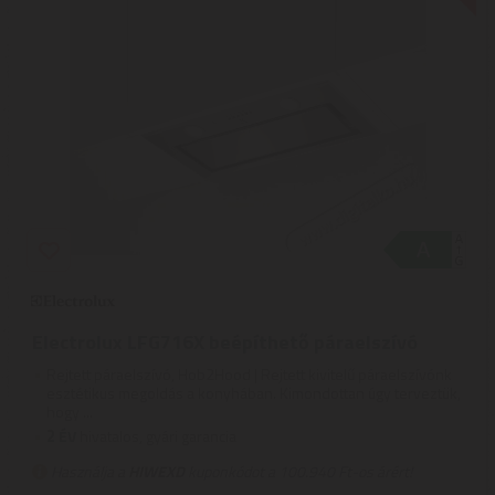
Electrolux LFG716X beépíthető páraelszívó
Rejtett páraelszívó, Hob2Hood | Rejtett kivitelű páraelszívónk
esztétikus megoldás a konyhában. Kimondottan úgy terveztük,
hogy ...
2
ÉV
hivatalos, gyári garancia
Használja a
HIWEXD
kuponkódot a 100.940 Ft-os árért!