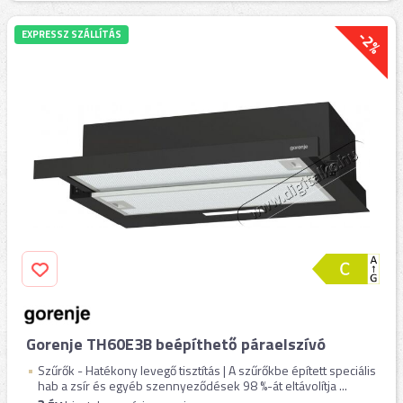
-2%
EXPRESSZ SZÁLLÍTÁS
Gorenje TH60E3B beépíthető páraelszívó
Szűrők - Hatékony levegő tisztítás | A szűrőkbe épített speciális
hab a zsír és egyéb szennyeződések 98 %-át eltávolítja ...