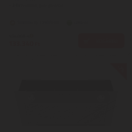
2
ÉV
hivatalos, gyári garancia
Szállítási díj: 1.390 Ft-tól
raktáron
134.060
Ft
KOSÁRBA
133.340
Ft
-7%