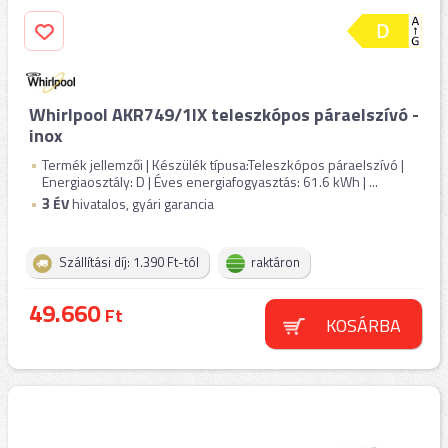
Whirlpool AKR749/1IX teleszkópos páraelszívó -
inox
Termék jellemzői | Készülék típusa:Teleszkópos páraelszívó |
Energiaosztály: D | Éves energiafogyasztás: 61.6 kWh | ...
3
ÉV
hivatalos, gyári garancia
Szállítási díj: 1.390 Ft-tól
raktáron
49.660
Ft
KOSÁRBA