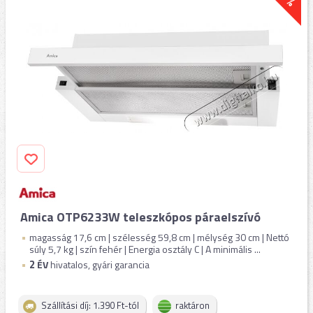
Amica OTP6233W teleszkópos páraelszívó
magasság 17,6 cm | szélesség 59,8 cm | mélység 30 cm | Nettó
súly 5,7 kg | szín fehér | Energia osztály C | A minimális ...
2
ÉV
hivatalos, gyári garancia
Szállítási díj: 1.390 Ft-tól
raktáron