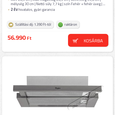
mélység 30 cm | Nettó súly 7,7 kg | szín Fehér + fehér üveg | ...
2
ÉV
hivatalos, gyári garancia
Szállítási díj: 1.390 Ft-tól
raktáron
56.990
Ft
KOSÁRBA