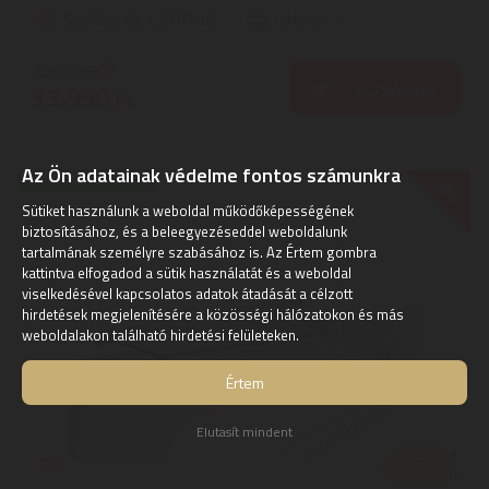
Szállítási díj: 1.390 Ft-tól
raktáron
35.560
Ft
KOSÁRBA
33.990
Ft
Az Ön adatainak védelme fontos számunkra
-8%
EXPRESSZ SZÁLLÍTÁS
Sütiket használunk a weboldal működőképességének
biztosításához, és a beleegyezéseddel weboldalunk
tartalmának személyre szabásához is. Az Értem gombra
kattintva elfogadod a sütik használatát és a weboldal
viselkedésével kapcsolatos adatok átadását a célzott
hirdetések megjelenítésére a közösségi hálózatokon és más
weboldalakon található hirdetési felületeken.
Értem
Elutasít mindent