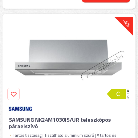
-4%
SAMSUNG NK24M1030IS/UR teleszkópos
páraelszívó
Tartós tisztaság | Tisztítható alumínium szűrő | A tartós és