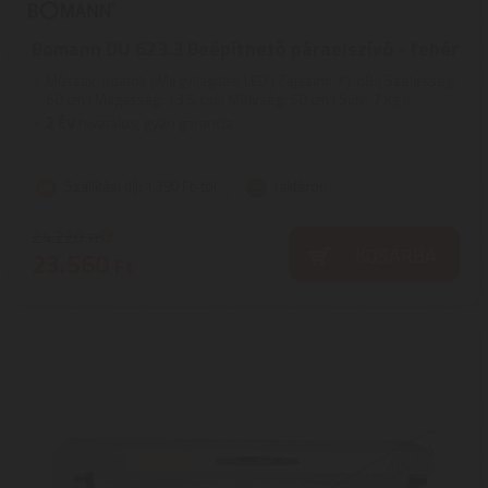
Bomann DU 623.3 Beépíthető páraelszívó - fehér
Műszaki adatok | Megvilágítás: LED | Zajszint: 71 dB | Szélesség:
60 cm | Magasság: 13,5 cm | Mélység: 50 cm | Súly: 7 kg |
2
ÉV
hivatalos, gyári garancia
Szállítási díj: 1.390 Ft-tól
raktáron
24.220
Ft
KOSÁRBA
23.560
Ft