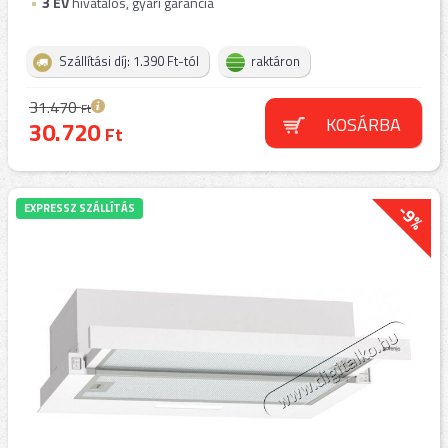
3
ÉV
hivatalos, gyári garancia
Szállítási díj: 1.390 Ft-tól
raktáron
31.470
Ft
KOSÁRBA
30.720
Ft
-9%
EXPRESSZ SZÁLLÍTÁS