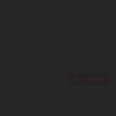
SLX
SLX SB 60 X Páraelszívó - inox
Jellemzők | felület: festett | vezérlés: mechanikus,
billenőkapcsolós (3 fokozat) | világítás: 60 W | maximális
teljesítmény: ...
2
ÉV
hivatalos, gyári garancia
Szállítási díj: 1.390 Ft-tól
raktáron
34.330
Ft
KOSÁRBA
31.980
Ft