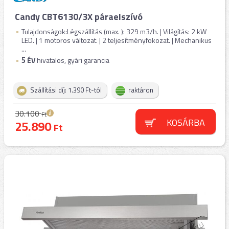
Candy CBT6130/3X páraelszívó
Tulajdonságok:Légszállítás (max. ): 329 m3/h. | Világítás: 2 kW
LED. | 1 motoros változat. | 2 teljesítményfokozat. | Mechanikus
...
5
ÉV
hivatalos, gyári garancia
Szállítási díj: 1.390 Ft-tól
raktáron
30.100
Ft
KOSÁRBA
25.890
Ft