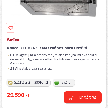
Amica OTP6243I teleszkópos páraelszívó
LED világítás | Az alacsony fény miatt a konyhai munka sokkal
nehezebb. Ugyanez vonatkozik a folyamatosan égő izzókra is.
A könnyű ...
2
ÉV
hivatalos, gyári garancia
Szállítási díj: 1.390 Ft-tól
raktáron
29.590
Ft
KOSÁRBA