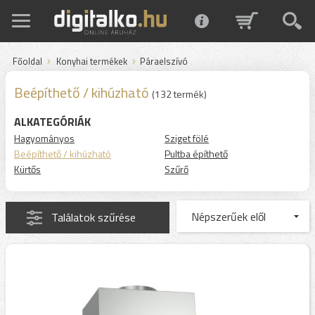
Főoldal
Konyhai termékek
Páraelszívó
Beépíthető / kihúzható
(132 termék)
ALKATEGÓRIÁK
Hagyományos
Sziget fölé
Beépíthető / kihúzható
Pultba építhető
Kürtős
Szűrő
Találatok szűrése