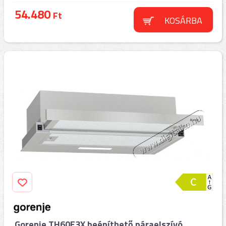
54.480
Ft
KOSÁRBA
Gorenje TH60E3X beépíthető páraelszívó