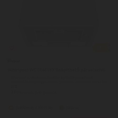
Whirlpool WCT64FLYX Beépíthető páraelszívó
Whirlpool szekrénybe/kürtőbe építhető páraelszívó
jellemzőiMosogatógép-biztos, mosható, alumínium zsírszűrők, |
LED ...
2
ÉV
hivatalos, gyári garancia
Szállítási díj: 1.390 Ft-tól
raktáron