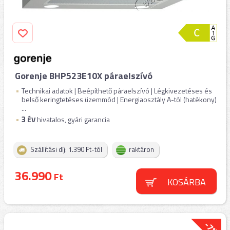
Gorenje BHP523E10X páraelszívó
Technikai adatok | Beépíthető páraelszívó | Légkivezetéses és
belső keringtetéses üzemmód | Energiaosztály A-tól (hatékony)
...
3
ÉV
hivatalos, gyári garancia
Szállítási díj: 1.390 Ft-tól
raktáron
36.990
Ft
KOSÁRBA
-7%