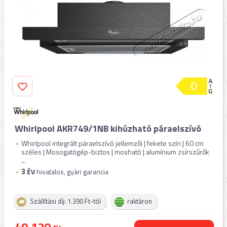
Whirlpool AKR749/1NB kihúzható páraelszívó
Whirlpool integrált páraelszívó jellemzői | fekete szín | 60 cm
széles | Mosogatógép-biztos | mosható | alumínium zsírszűrők
...
3
ÉV
hivatalos, gyári garancia
Szállítási díj: 1.390 Ft-tól
raktáron