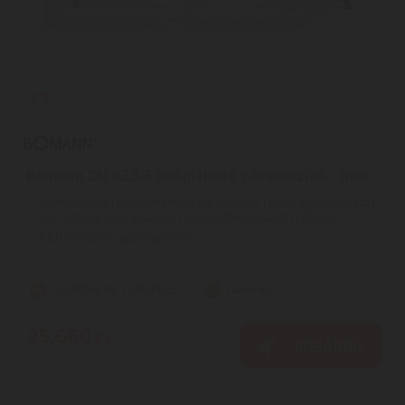
Bomann DU 623.3 beépíthető páraelszívó - inox
Termékleírás | Hagyományos páraelszívó | Üveg alj, kihajtható |
Keringtetés vagy elszívás | 3 teljesítményszint | LED-es ...
2
ÉV
hivatalos, gyári garancia
Szállítási díj: 1.390 Ft-tól
raktáron
25.660
Ft
KOSÁRBA