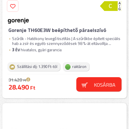
Gorenje TH60E3W beépíthető páraelszívó
Szűrők - Hatékony levegő tisztítás | A szűrőkbe épített speciális
hab a zsír és egyéb szennyeződések 98 %-át eltávolítja ...
3
ÉV
hivatalos, gyári garancia
Szállítási díj: 1.390 Ft-tól
raktáron
31.420
Ft
KOSÁRBA
28.490
Ft