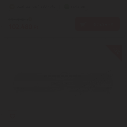
Szállítási díj: 1.390 Ft-tól
raktáron
112.990
Ft
KOSÁRBA
102.480
Ft
-3%