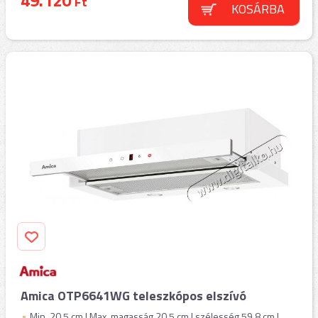
49.120
Ft
KOSÁRBA
Amica OTP6641WG teleszkópos elszívó
Min. 20,5 cm | Max. magasság 20,5 cm | szélesség 59,8 cm |