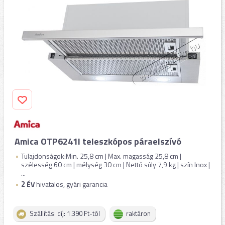
Amica OTP6241I teleszkópos páraelszívó
Tulajdonságok:Min. 25,8 cm | Max. magasság 25,8 cm |
szélesség 60 cm | mélység 30 cm | Nettó súly 7,9 kg | szín Inox |
...
2
ÉV
hivatalos, gyári garancia
Szállítási díj: 1.390 Ft-tól
raktáron