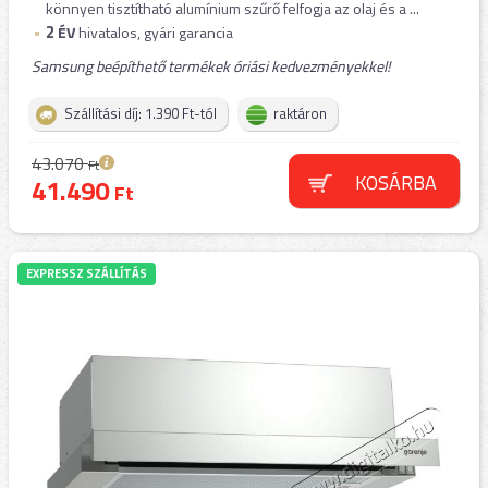
könnyen tisztítható alumínium szűrő felfogja az olaj és a ...
2
ÉV
hivatalos, gyári garancia
Samsung beépíthető termékek óriási kedvezményekkel!
Szállítási díj: 1.390 Ft-tól
raktáron
43.070
Ft
KOSÁRBA
41.490
Ft
EXPRESSZ SZÁLLÍTÁS