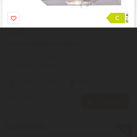
Amica OSS5232I páraelszívó
Magasság 14,95 cm | Szélesség 50 cm | Mélység 50 cm | Nettó
súly 5,6 kg | Zsírszűrő Alumínium | Szín Inox + üveg | Energia ...
2
ÉV
hivatalos, gyári garancia
Szállítási díj: 1.390 Ft-tól
raktáron
39.120
Ft
KOSÁRBA
-9%
EXPRESSZ SZÁLLÍTÁS