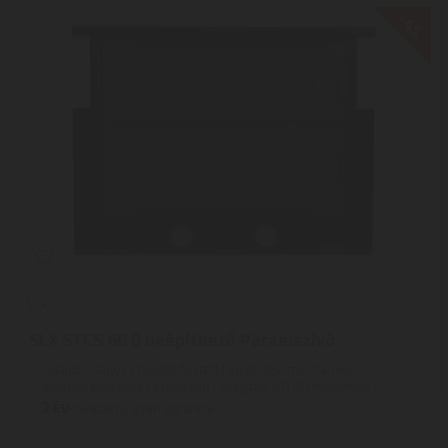
-4%
SLX
SLX STCS 60 B beépíthető Páraelszívó
Tulajdonságok | felület: festett | vezérlés: mechanikus,
billenőkapcsolós (3 fokozat) | világítás: 60 W | maximális ...
2
ÉV
hivatalos, gyári garancia