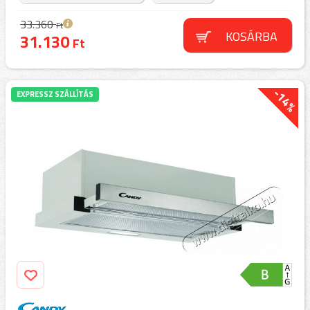
33.360
Ft
KOSÁRBA
31.130
Ft
-14%
EXPRESSZ SZÁLLÍTÁS