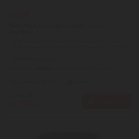
Tefal Start Easy 6 db-os szett, fekete,
C2678074
A 6 darabos Tefal Start Easy edénykészlet tartalma | Lábas
fedővel (ø 24 cm, térfogat 4,5 l) | Nyeles lábas (ø 18 cm, térfogat
2 ...
2
ÉV
hivatalos, gyári garancia
Használja a
RZOUDN
kuponkódot a 50.420 Ft-os árért!
Szállítási díj: 990 Ft-tól
raktáron
51.200
Ft
KOSÁRBA
51.190
Ft