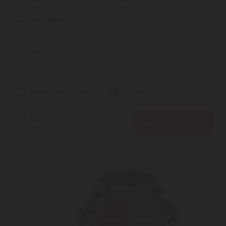
Tefal L1549043 Edényszett Ingenio Easy Cook
Clean 5 db-os
Termékleírás | Egyszerűsíteni szeretné a főzést? Az Ingenio
okos edénykészlet mindenre képes, amire szüksége van.
Levehető ...
2
ÉV
hivatalos, gyári garancia
Szállítási díj: 990 Ft-tól
raktáron
31.330
Ft
KOSÁRBA