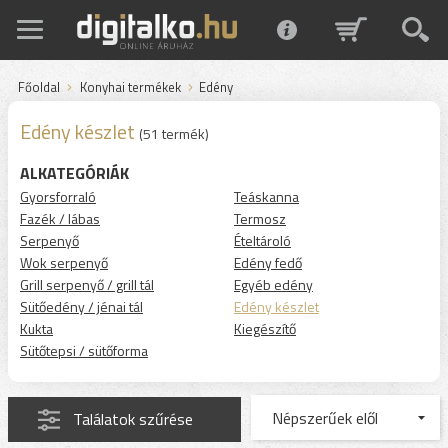
Főoldal
Konyhai termékek
Edény
Edény készlet
(51 termék)
ALKATEGÓRIÁK
Gyorsforraló
Teáskanna
Fazék / lábas
Termosz
Serpenyő
Ételtároló
Wok serpenyő
Edény fedő
Grill serpenyő / grill tál
Egyéb edény
Sütőedény / jénai tál
Edény készlet
Kukta
Kiegészítő
Sütőtepsi / sütőforma
Találatok szűrése