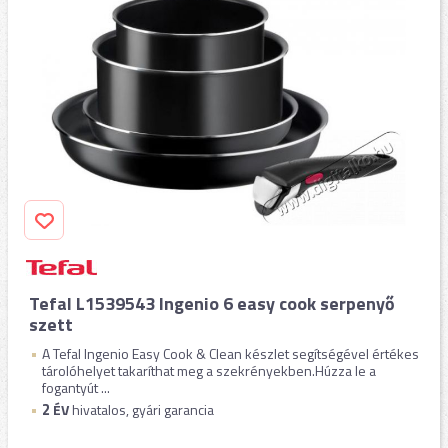
Tefal L1539543 Ingenio 6 easy cook serpenyő
szett
A Tefal Ingenio Easy Cook & Clean készlet segítségével értékes
tárolóhelyet takaríthat meg a szekrényekben.Húzza le a
fogantyút ...
2
ÉV
hivatalos, gyári garancia