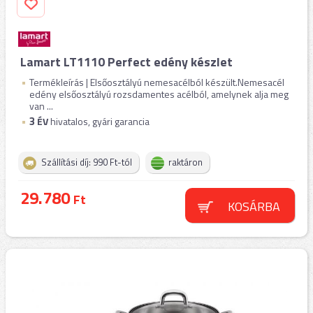
Lamart LT1110 Perfect edény készlet
Termékleírás | Elsőosztályú nemesacélból készült.Nemesacél
edény elsőosztályú rozsdamentes acélból, amelynek alja meg
van ...
3
ÉV
hivatalos, gyári garancia
Szállítási díj: 990 Ft-tól
raktáron
29.780
Ft
KOSÁRBA