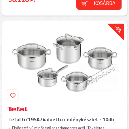
Ft
KOSÁRBA
-5%
Tefal G719SA74 duetto+ edénykészlet - 10db
Elsőosztályú minőségű rozsdamentes acél | Tökéletes