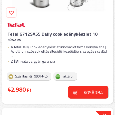
Tefal G712SA55 Daily cook edénykészlet 10
részes
A Tefal Daily Cook edénykészlet innovációt hoz a konyhájába |
Az otthoni szószok elkészítésétől kezdődően, az egész család
...
2
ÉV
hivatalos, gyári garancia
Szállítási díj: 990 Ft-tól
raktáron
42.980
Ft
KOSÁRBA