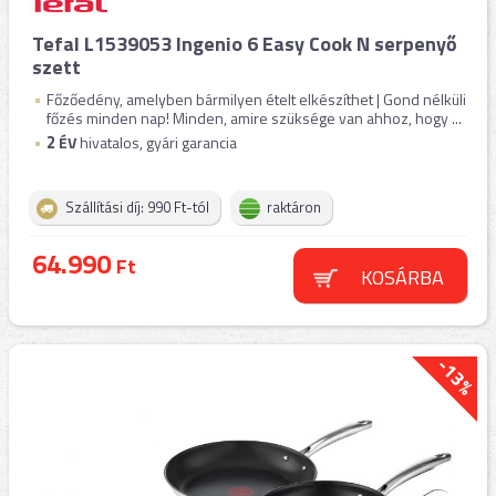
Tefal L1539053 Ingenio 6 Easy Cook N serpenyő
szett
Főzőedény, amelyben bármilyen ételt elkészíthet | Gond nélküli
főzés minden nap! Minden, amire szüksége van ahhoz, hogy ...
2
ÉV
hivatalos, gyári garancia
Szállítási díj: 990 Ft-tól
raktáron
64.990
Ft
KOSÁRBA
-13%