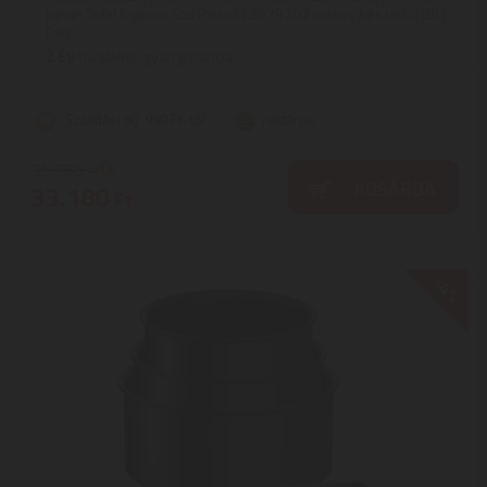
neve: Tefal Ingenio Eco Resist L3979202 edény készlet 4 dB |
Ean: ...
2
ÉV
hivatalos, gyári garancia
Szállítási díj: 990 Ft-tól
raktáron
35.960
Ft
KOSÁRBA
33.180
Ft
-4%