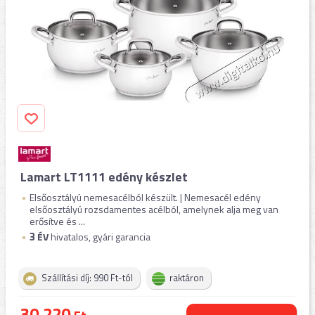
Lamart LT1111 edény készlet
Elsőosztályú nemesacélból készült. | Nemesacél edény
elsőosztályú rozsdamentes acélból, amelynek alja meg van
erősítve és ...
3
ÉV
hivatalos, gyári garancia
Szállítási díj: 990 Ft-tól
raktáron
30.220