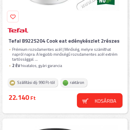
Tefal B922S204 Cook eat edénykészlet 2részes
Prémium rozsdamentes acél | Minőség, melyre számíthat
napról napra: A legjobb minőségű rozsdamentes acél extrém
tartóssággal. ...
2
ÉV
hivatalos, gyári garancia
Szállítási díj: 990 Ft-tól
raktáron
22.140
Ft
KOSÁRBA