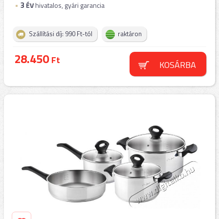
3
ÉV
hivatalos, gyári garancia
Szállítási díj: 990 Ft-tól
raktáron
28.450
Ft
KOSÁRBA