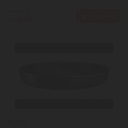
68.700
Ft
KOSÁRBA
67.800
Ft