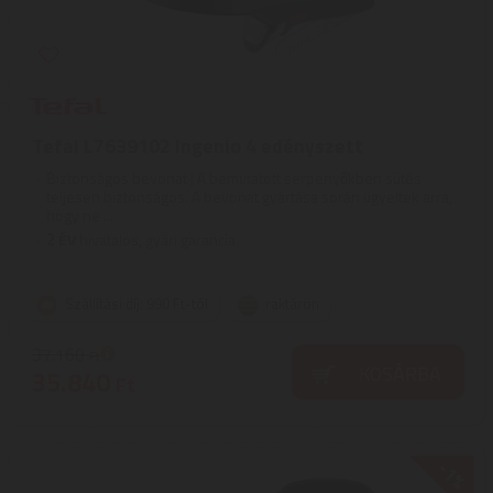
Tefal L7639102 Ingenio 4 edényszett
Biztonságos bevonat | A bemutatott serpenyőkben sütés
teljesen biztonságos. A bevonat gyártása során ügyeltek arra,
hogy ne ...
2
ÉV
hivatalos, gyári garancia
Szállítási díj: 990 Ft-tól
raktáron
37.160
Ft
KOSÁRBA
35.840
Ft
-1%