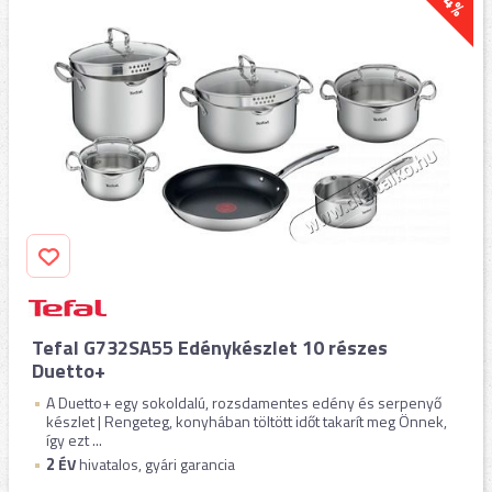
-4%
Tefal G732SA55 Edénykészlet 10 részes
Duetto+
A Duetto+ egy sokoldalú, rozsdamentes edény és serpenyő
készlet | Rengeteg, konyhában töltött időt takarít meg Önnek,
így ezt ...
2
ÉV
hivatalos, gyári garancia