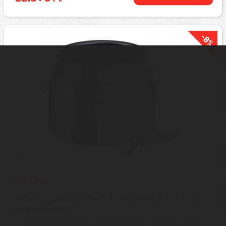
-8%
Tefal Ingenio Eco Resist L3979202 4 darabos
edénykészlet
Műszaki adatok | Márka: Tefal | Cikkszám: L3979202 | Termék