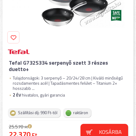
Tefal G732S334 serpenyő szett 3 részes
duetto+
Tulajdonságok: 3 serpenyő – 20/24/28 cm | Kiváló minőségű
rozsdamentes acél | Tapadásmentes felület – Titanium 2×
hosszabb ...
2
ÉV
hivatalos, gyári garancia
Szállítási díj: 990 Ft-tól
raktáron
25.570
Ft
KOSÁRBA
22.370
Ft