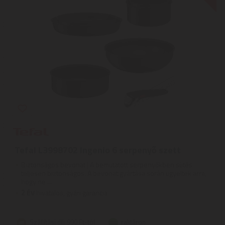
Tefal L3998702 Ingenio 6 serpenyő szett
Biztonságos bevonat | A bemutatott serpenyőkben sütés
teljesen biztonságos. A bevonat gyártása során ügyeltek arra,
hogy ne ...
2
ÉV
hivatalos, gyári garancia
Szállítási díj: 990 Ft-tól
raktáron