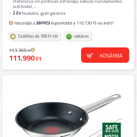
Preference On pontosan ezt kínálja. Exkluzív rozsdamentes
acél kivitel, ...
2
ÉV
hivatalos, gyári garancia
Használja a
3BFPZ3
kuponkódot a 110.730 Ft-os árért!
Szállítási díj: 990 Ft-tól
raktáron
113.360
Ft
KOSÁRBA
111.990
Ft