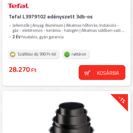
Tefal L3979102 edényszett 3db-os
Jellemzők | Anyag: Alumínium | Alkalmas hőforrás: Indukciós -
gáz - elektromos - kerámia - halogén | Alkalmas sütőben való ...
2
ÉV
hivatalos, gyári garancia
Szállítási díj: 990 Ft-tól
raktáron
28.270
Ft
KOSÁRBA
-1%