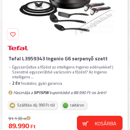
Tefal L3959343 Ingenio G6 serpenyő szett
Egyszerűsítse a főzést az intelligens Ingenio edényekkel! |
Szeretné egyszerűbbé varázsolni a főzést? Az Ingenio
intelligens ...
2
ÉV
hivatalos, gyári garancia
Használja a
SP1SFW
kuponkódot a 88.990 Ft-os árért!
Szállítási díj: 990 Ft-tól
raktáron
91.130
Ft
KOSÁRBA
89.990
Ft