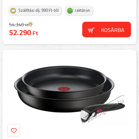
Szállítási díj: 990 Ft-tól
raktáron
54.340
Ft
KOSÁRBA
52.290
Ft