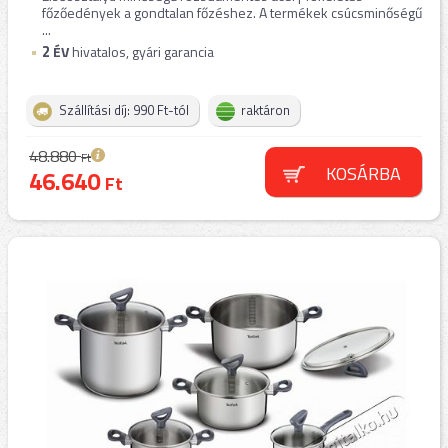
főzőedények a gondtalan főzéshez. A termékek csúcsminőségű
...
2
ÉV
hivatalos, gyári garancia
Szállítási díj: 990 Ft-tól
raktáron
48.880
Ft
KOSÁRBA
46.640
Ft