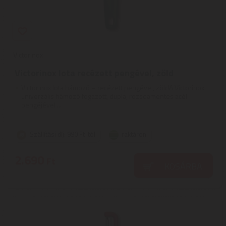
Victorinox
Victorinox Iota recézett pengével, zöld
Victorinox Iota hámozó – recézett pengével, zöldA Victorinox
univerzális hámozó fogazott, dupla, rozsdamentes acél
pengéjével ...
Szállítási díj: 990 Ft-tól
raktáron
2.690
Ft
KOSÁRBA