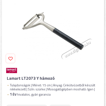
Lamart LT2073 Y hámozó
Tulajdonságok | Méret: 15 cm | Anyag: Cinkötvözetből készült
nikkelezett | Szín: szürke | Mosogatógépben mosható: Igen |
1
ÉV
hivatalos, gyári garancia