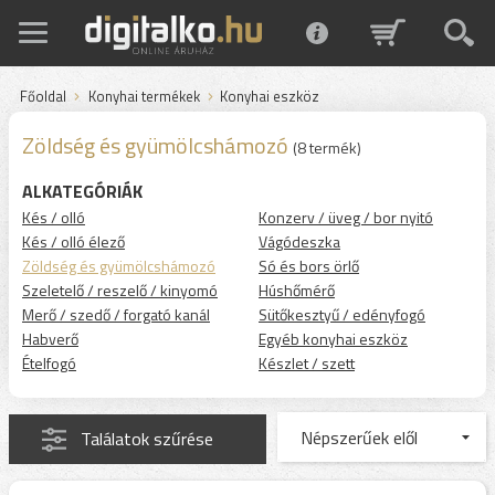
Főoldal
Konyhai termékek
Konyhai eszköz
Zöldség és gyümölcshámozó
(8 termék)
ALKATEGÓRIÁK
Kés / olló
Konzerv / üveg / bor nyitó
Kés / olló élező
Vágódeszka
Zöldség és gyümölcshámozó
Só és bors örlő
Szeletelő / reszelő / kinyomó
Húshőmérő
Merő / szedő / forgató kanál
Sütőkesztyű / edényfogó
Habverő
Egyéb konyhai eszköz
Ételfogó
Készlet / szett
Találatok szűrése