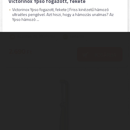
Victorinox Ypso fogazott, fekete
Victorinox Ypso fogazott, fekete | Friss kinézetű hámozó
ultraéles pengével. Azt hiszi, hogy a hámozás unalmas? Az
Ypso hámozó ...
Szállítási díj: 990 Ft-tól
raktáron
2.690
Ft
KOSÁRBA