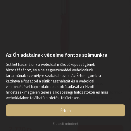
Az Ön adatainak védelme fontos számunkra
Sütiket használunk a weboldal működőképességének
biztosításához, és a beleegyezéseddel weboldalunk
Victorinox
tartalmának személyre szabásához is. Az Értem gombra
kattintva elfogadod a sütik használatát és a weboldal
Victorinox Iota fogazott pengével, piros
viselkedésével kapcsolatos adatok átadását a célzott
Victorinox Iota hámozó – fogazott pengével, piros | A Victorinox
hirdetések megjelenítésére a közösségi hálózatokon és más
univerzális hámozó fogazott, dupla, rozsdamentes acél ...
weboldalakon található hirdetési felületeken.
Értem
Szállítási díj: 990 Ft-tól
raktáron
Elutasít mindent
2.770
Ft