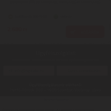
polipropilén (PP) (Jó szilárdságú, merevségű és keménységű ...
Szállítási díj: 990 Ft-tól
raktáron
2.680
Ft
KOSÁRBA
Ügyfélszolgálat:
Kérdéseivel, észrevételeivel keresse ügyfélszolgálatunkat
info@digitalko.hu
Gyors üzenetküldés
Ügyfélszolgálatunk elérhető:
Hétfő-Péntek:
8:00 - 16:00
Szombat-Vasárnap:
zárva
Digitalko a Facebook-on
Digitalko.hu Webáruház online áruház - Az akcióink a visszavonásig