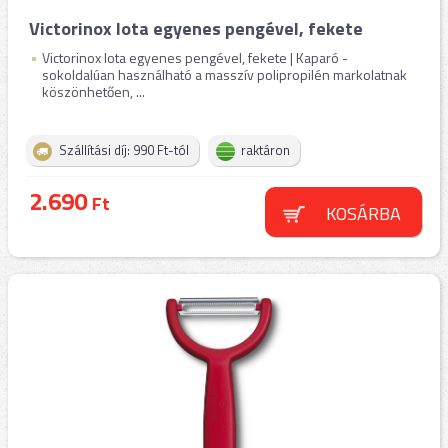
Victorinox Iota egyenes pengével, fekete
Victorinox Iota egyenes pengével, fekete | Kaparó -
sokoldalúan használható a masszív polipropilén markolatnak
köszönhetően, ...
Szállítási díj: 990 Ft-tól
raktáron
2.690
Ft
KOSÁRBA