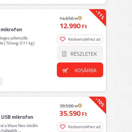
-11%
14.650
Ft
12.990
Ft
 mikrofon
nleges jellemzők:
Kedvencekhez ad
te | Tömeg: 0.11 kg |
RÉSZLETEK
KOSÁRBA
-10%
39.590
Ft
35.590
Ft
 USB mikrofon
óval a Wave Neo ideális
Kedvencekhez ad
hallgatók ...