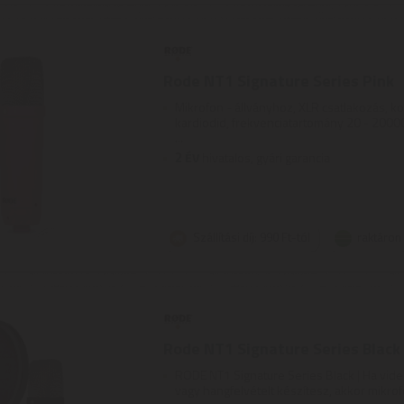
Rode NT1 Signature Series Pink
Mikrofon - állványhoz, XLR csatlakozás, k
kardiodid, frekvenciatartomány 20 - 200
...
2
ÉV
hivatalos, gyári garancia
Szállítási díj: 990 Ft-tól
raktáron
Rode NT1 Signature Series Black
RODE NT1 Signature Series Black | Ha vide
vagy hangfelvételt készítesz, akkor mikrofo