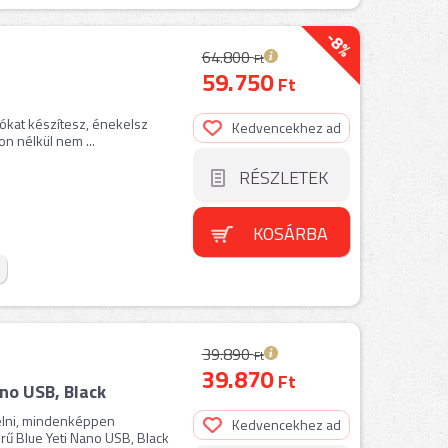
-8%
64.800
Ft
59.750
Ft
ókat készítesz, énekelsz
Kedvencekhez ad
n nélkül nem ...
RÉSZLETEK
KOSÁRBA
39.890
Ft
39.870
Ft
o USB, Black
elni, mindenképpen
Kedvencekhez ad
rű Blue Yeti Nano USB, Black