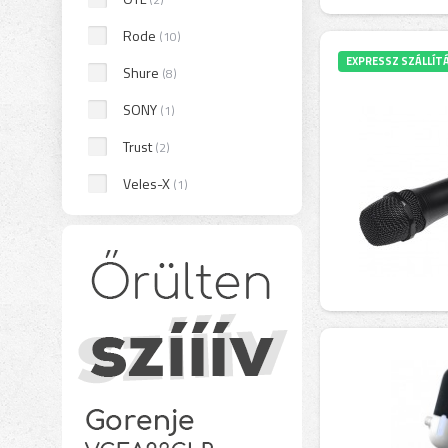
Rode
(10)
EXPRESSZ SZÁLLÍT
Shure
(8)
SONY
(1)
Trust
(2)
Veles-X
(1)