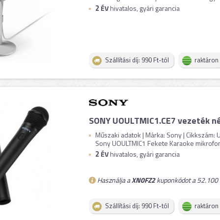
2
ÉV
hivatalos, gyári garancia
Szállítási díj: 990 Ft-tól
raktáron
SONY UOULTMIC1.CE7 vezeték nél
Műszaki adatok | Márka: Sony | Cikkszám:
Sony UOULTMIC1 Fekete Karaoke mikrofon 
2
ÉV
hivatalos, gyári garancia
Használja a
XN0FZ2
kuponkódot a 52.100 F
Szállítási díj: 990 Ft-tól
raktáron