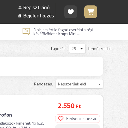
Regisztráció
Bejelentkezés
3 ok, amiért le fogod cserélni a régi
kávéfőződet a Krups Mini ...
Lapozás:
25
termék/oldal
Rendezés:
Népszerűek elől
2.550
Ft
rofon
Kedvencekhez ad
satlakozók kimenet: 1x 6.35
: 80 Hz...12 kHz ...