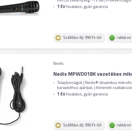
1
ÉV
hivatalos, gyári garancia
Szállítási díj: 990 Ft-tól
raktáron
Nedis
Nedis MPWD01BK vezetékes mik
Tulajdonságok | Nedis® dinamikus mikrofo
karaokéhoz ajánljuk. | Kimeneti csatlakozás:
1
ÉV
hivatalos, gyári garancia
Szállítási díj: 990 Ft-tól
raktáron