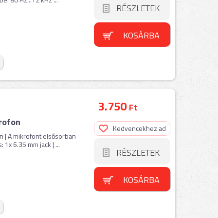
RÉSZLETEK
KOSÁRBA
3.750
Ft
rofon
Kedvencekhez ad
n | A mikrofont elsősorban
 1x 6.35 mm jack | ...
RÉSZLETEK
KOSÁRBA