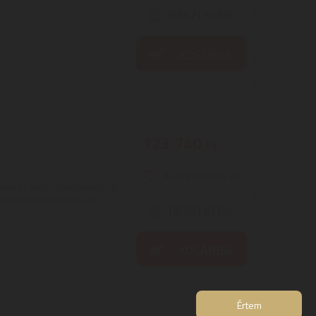
RÉSZLETEK
KOSÁRBA
123.740
Ft
Kedvencekhez ad
ni és mobil használatra | A
ofon egyesíti az USB ...
RÉSZLETEK
KOSÁRBA
Értem