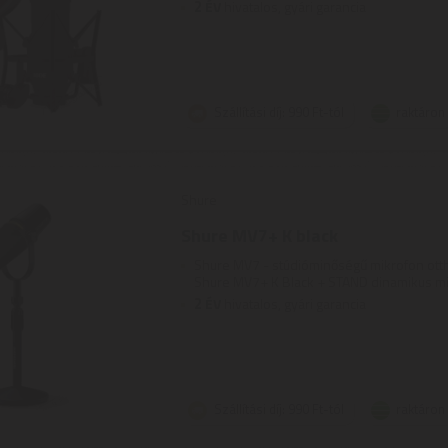
2
ÉV
hivatalos, gyári garancia
Szállítási díj: 990 Ft-tól
raktáron
Shure
Shure MV7+ K black
Shure MV7 - stúdióminőségű mikrofon ottho
Shure MV7+ K Black + STAND dinamikus mikr
2
ÉV
hivatalos, gyári garancia
Szállítási díj: 990 Ft-tól
raktáron