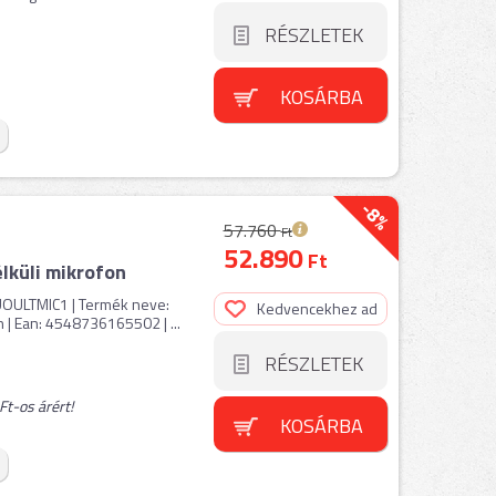
RÉSZLETEK
KOSÁRBA
-8%
57.760
Ft
52.890
Ft
küli mikrofon
 UOULTMIC1 | Termék neve:
Kedvencekhez ad
| Ean: 4548736165502 | ...
RÉSZLETEK
t-os árért!
KOSÁRBA