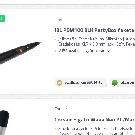
ÁS
JBL PBM100 BLK PartyBox fekete
Jellemzők | Termék típusa: Mikrofon | Külö
Csatlakozás: XLR - 6.3 mm Jack | Szín: Feke
2
ÉV
hivatalos, gyári garancia
Szállítási díj: 990 Ft-tól
raktáron
Corsair
Corsair Elgato Wave Neo PC/Mac
Emelkedj a zaj fölé | A felerősített felszáll
távolságra van elhelyezve a szádtól – így a 