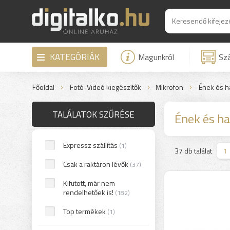
KATEGÓRIÁK
Magunkról
Szá
Főoldal
Fotó-Videó kiegészítők
Mikrofon
Ének és h
TALÁLATOK SZŰRÉSE
Ének és h
Expressz szállítás
(1)
>
37 db találat
1
Csak a raktáron lévők
(37)
Kifutott, már nem
rendelhetőek is!
(182)
Top termékek
(1)