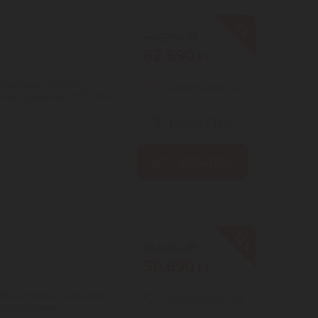
-3%
64.920
Ft
62.690
Ft
ondenzátor mikrofon,
Kedvencekhez ad
00 Hz, impedancia 100 Ohm,
RÉSZLETEK
KOSÁRBA
-12%
64.670
Ft
56.690
Ft
ókat készítesz, énekelsz
Kedvencekhez ad
n nélkül nem ...