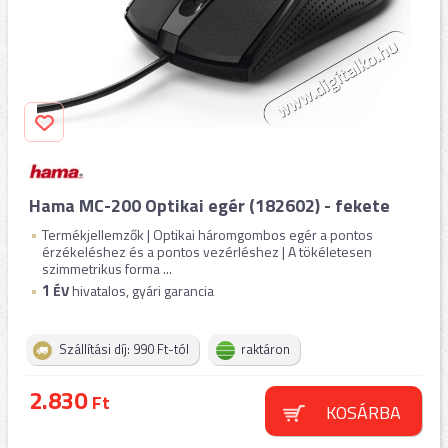
Hama MC-200 Optikai egér (182602) - fekete
Termékjellemzők | Optikai háromgombos egér a pontos
érzékeléshez és a pontos vezérléshez | A tökéletesen
szimmetrikus forma ...
1
ÉV
hivatalos, gyári garancia
Szállítási díj: 990 Ft-tól
raktáron
2.830
Ft
KOSÁRBA