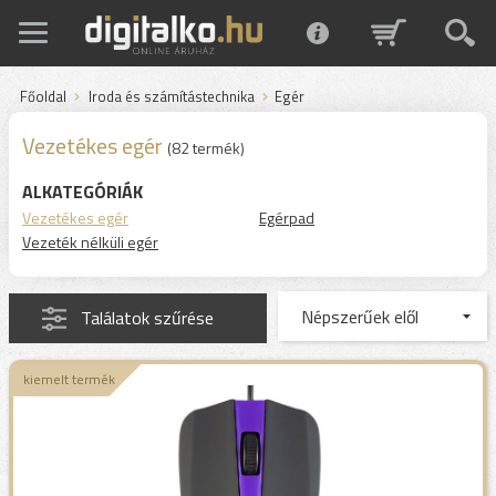
Főoldal
Iroda és számítástechnika
Egér
Vezetékes egér
(82 termék)
ALKATEGÓRIÁK
Vezetékes egér
Egérpad
Vezeték nélküli egér
Találatok szűrése
kiemelt termék