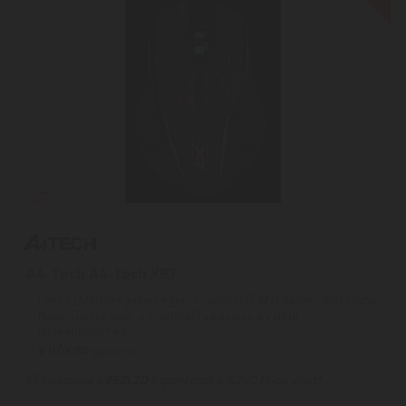
A4-Tech A4-tech X87
Leírás | Stílusos gamer egeret vadászol? A(z) A4tech X87 Oscar
Neon Gamer egér a megfelelő választás a valódi
játékélményhez, ...
6 HÓNAP
garancia
Használja a
0EZL2D
kuponkódot a 9.280 Ft-os árért!