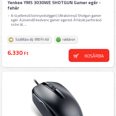
Yenkee YMS 3030WE SHOTGUN Gamer egér -
fehér
A rá jellemző könnyedséggel | Ultrakönnyű Shotgun gamer
egér. A jövendő kedvenc gamer egered. A házát perforáció
szövi át, ...
Szállítási díj: 990 Ft-tól
raktáron
6.330
Ft
KOSÁRBA