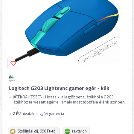
Logitech G203 Lightsync gamer egér - kék
JÁTÉKRA KÉSZEN | Hozza ki a legtöbbet a játékból a G203
játékhoz tervezett egérrel, amely most többféle élénk színben
...
2
ÉV
hivatalos, gyári garancia
Szállítási díj: 990 Ft-tól
raktáron