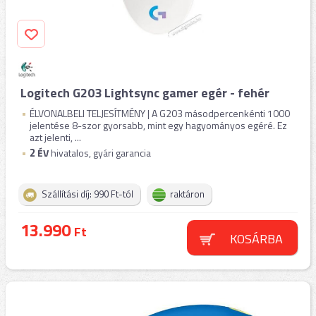
Logitech G203 Lightsync gamer egér - fehér
ÉLVONALBELI TELJESÍTMÉNY | A G203 másodpercenkénti 1000
jelentése 8-szor gyorsabb, mint egy hagyományos egéré. Ez
azt jelenti, ...
2
ÉV
hivatalos, gyári garancia
Szállítási díj: 990 Ft-tól
raktáron
13.990
Ft
KOSÁRBA