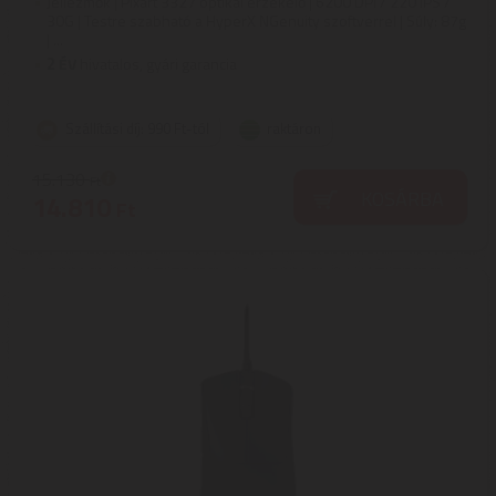
Jellezmők | Pixart 3327 optikai érzékelő | 6200 DPI / 220 IPS /
30G | Testre szabható a HyperX NGenuity szoftverrel | Súly: 87g
| ...
2
ÉV
hivatalos, gyári garancia
Szállítási díj: 990 Ft-tól
raktáron
15.130
Ft
KOSÁRBA
14.810
Ft