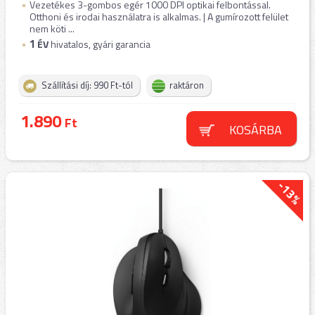
Vezetékes 3-gombos egér 1000 DPI optikai felbontással.
Otthoni és irodai használatra is alkalmas. | A gumírozott felület
nem köti ...
1
ÉV
hivatalos, gyári garancia
Szállítási díj: 990 Ft-tól
raktáron
1.890
Ft
KOSÁRBA
-13%