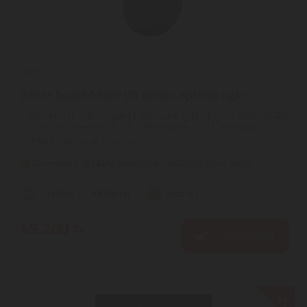
Razer
Razer DeathAdder V3 gamer optikai egér
Általános tulajdonságok | Típus: Gaming | Felbontás (dpi): 30000
| Gombok/kerekek: 6 + 1 | Egér felülete: USB | Technológia: ...
2
ÉV
hivatalos, gyári garancia
Használja a
S6XAYM
kuponkódot a 44.600 Ft-os árért!
Szállítási díj: 990 Ft-tól
raktáron
45.280
Ft
KOSÁRBA
-6%