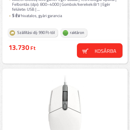
Felbontás (dpi): 800–4000 | Gombok/kerekek:8/1 | Egér
felülete: USB | ...
5
ÉV
hivatalos, gyári garancia
Szállítási díj: 990 Ft-tól
raktáron
13.730
Ft
KOSÁRBA