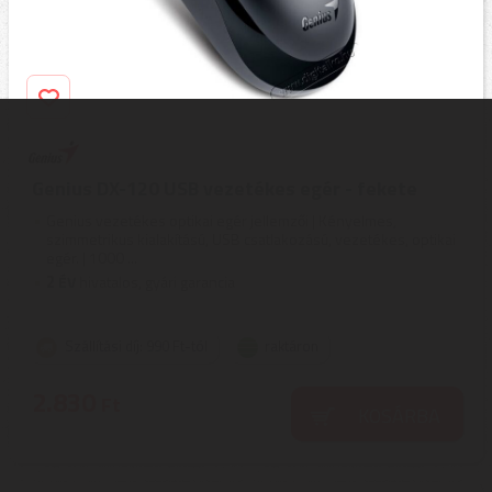
Genius DX-120 USB vezetékes egér - fekete
Genius vezetékes optikai egér jellemzői | Kényelmes,
szimmetrikus kialakítású, USB csatlakozású, vezetékes, optikai
egér. | 1000 ...
2
ÉV
hivatalos, gyári garancia
Szállítási díj: 990 Ft-tól
raktáron
2.830
Ft
KOSÁRBA