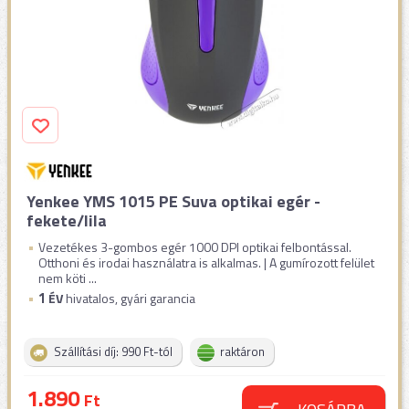
Yenkee YMS 1015 PE Suva optikai egér -
fekete/lila
Vezetékes 3-gombos egér 1000 DPI optikai felbontással.
Otthoni és irodai használatra is alkalmas. | A gumírozott felület
nem köti ...
1
ÉV
hivatalos, gyári garancia
Szállítási díj: 990 Ft-tól
raktáron
1.890
Ft