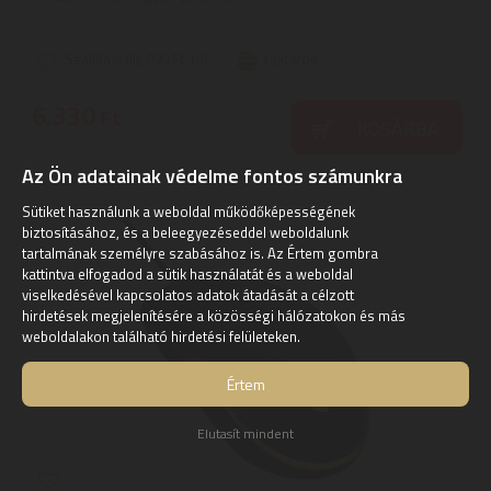
Szállítási díj: 990 Ft-tól
raktáron
6.330
Ft
KOSÁRBA
Az Ön adatainak védelme fontos számunkra
Sütiket használunk a weboldal működőképességének
biztosításához, és a beleegyezéseddel weboldalunk
tartalmának személyre szabásához is. Az Értem gombra
kattintva elfogadod a sütik használatát és a weboldal
viselkedésével kapcsolatos adatok átadását a célzott
hirdetések megjelenítésére a közösségi hálózatokon és más
weboldalakon található hirdetési felületeken.
Értem
Elutasít mindent