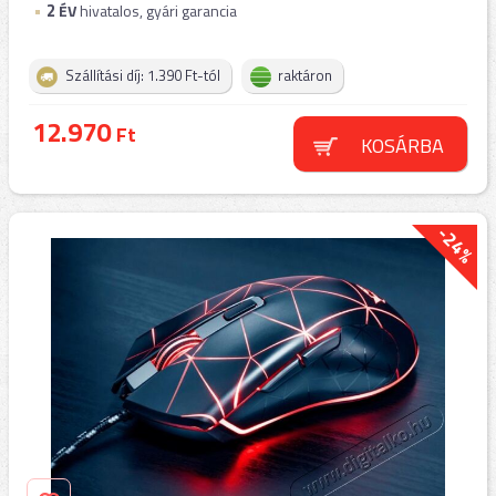
2
ÉV
hivatalos, gyári garancia
Szállítási díj: 1.390 Ft-tól
raktáron
12.970
Ft
KOSÁRBA
-24%