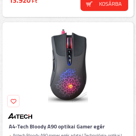
13.920
Ft
KOSÁRBA
A4-Tech Bloody A90 optikai Gamer egér
A4tech Bloody A90 gamer egér adatai | Technológia: optikai |