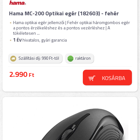
Hama MC-200 Optikai egér (182603) - fehér
Hama optikai egér jellemzői | Fehér optikai háromgombos egér
a pontos érzékeléshez és a pontos vezérléshez | A
tökéletesen ...
1
ÉV
hivatalos, gyári garancia
Szállítási díj: 990 Ft-tól
raktáron
2.990
Ft
KOSÁRBA