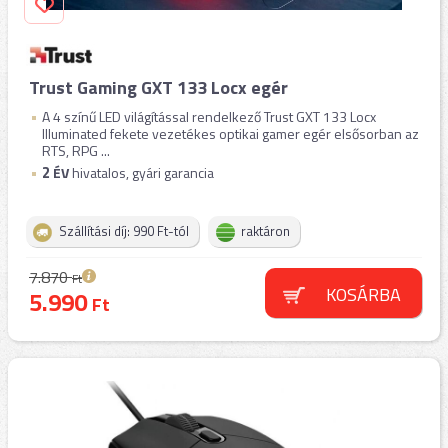
Trust Gaming GXT 133 Locx egér
A 4 színű LED világítással rendelkező Trust GXT 133 Locx
Illuminated fekete vezetékes optikai gamer egér elsősorban az
RTS, RPG ...
2
ÉV
hivatalos, gyári garancia
Szállítási díj: 990 Ft-tól
raktáron
7.870
Ft
KOSÁRBA
5.990
Ft