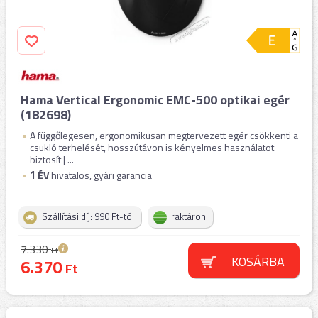
Hama Vertical Ergonomic EMC-500 optikai egér
(182698)
A függőlegesen, ergonomikusan megtervezett egér csökkenti a
csukló terhelését, hosszútávon is kényelmes használatot
biztosít | ...
1
ÉV
hivatalos, gyári garancia
Szállítási díj: 990 Ft-tól
raktáron
7.330
Ft
KOSÁRBA
6.370
Ft