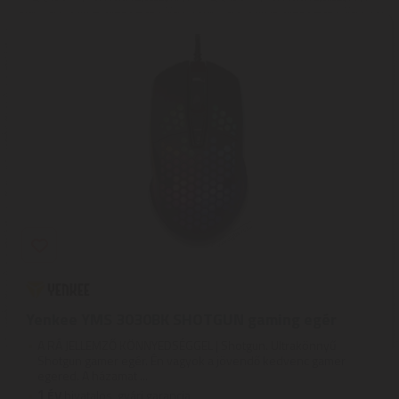
Yenkee YMS 3030BK SHOTGUN gaming egér
A RÁ JELLEMZŐ KÖNNYEDSÉGGEL | Shotgun. Ultrakönnyű
Shotgun gamer egér. Én vagyok a jövendő kedvenc gamer
egered. A házamat ...
1
ÉV
hivatalos, gyári garancia