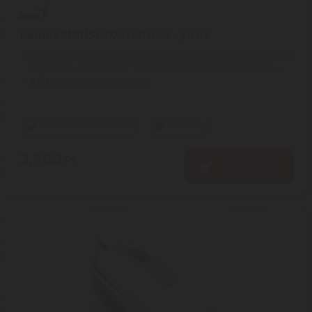
Genius MOUSE DX-120 USB - piros
Leírás | Kényelmes, szimmetrikus kialakítású, USB csatlakozású,
vezetékes, optikai egér. 1000 dpi felbontás a pontos és az ...
2
ÉV
hivatalos, gyári garancia
Szállítási díj: 990 Ft-tól
raktáron
3.100
Ft
KOSÁRBA