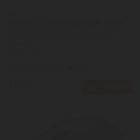
Logitech G102 Lightsync gamer egér - fekete
GAMER-OSZTÁLYÚ ÉRZÉKELŐ | Pontos kurzorkövetés és
érzékeny teljesítmény érhető el a gamer minőségű
érzékelőnek ...
2
ÉV
hivatalos, gyári garancia
Szállítási díj: 990 Ft-tól
raktáron
11.840
Ft
KOSÁRBA