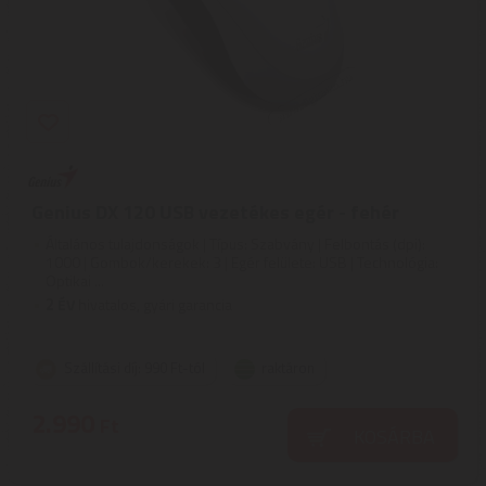
Genius DX 120 USB vezetékes egér - fehér
Általános tulajdonságok | Típus: Szabvány | Felbontás (dpi):
1000 | Gombok/kerekek: 3 | Egér felülete: USB | Technológia:
Optikai ...
2
ÉV
hivatalos, gyári garancia
Szállítási díj: 990 Ft-tól
raktáron
2.990
Ft
KOSÁRBA