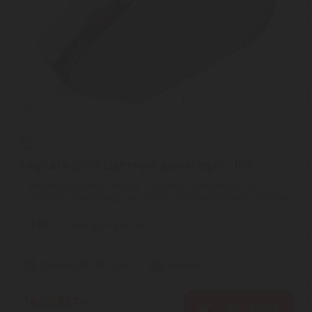
Logitech G203 Lightsync gamer egér - lila
JÁTÉKRA KÉSZEN | Hozza ki a legtöbbet a játékból a G203
játékhoz tervezett egérrel, amely most többféle élénk színben
...
2
ÉV
hivatalos, gyári garancia
Szállítási díj: 990 Ft-tól
raktáron
14.500
Ft
KOSÁRBA