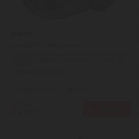
Sencor SVC 5501BK porszívó
3AAA minősítés a tökéletes takarításához | HEPA H13 szűrő az
allergiások védelméhez | Silence Technology | A Sencor SVC
5500WH ...
2
ÉV
hivatalos, gyári garancia
Szállítási díj: 990 Ft-tól
raktáron
23.310
Ft
KOSÁRBA
23.290
Ft