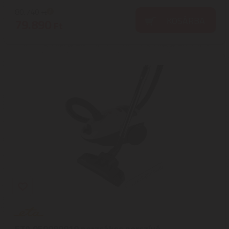
80.740
Ft
KOSÁRBA
79.890
Ft
ETA 050090010 porzsákos porszívó