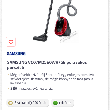
SAMSUNG VC07M25E0WR/GE porzsákos
porszívó
Még erősebb szívóerő | Szeretnél egy erőteljes porszívó
szívóerejével tisztítani, de mégis könnyedén mozgatni a
lakásban a ...
2
ÉV
hivatalos, gyári garancia
Szállítási díj: 990 Ft-tól
raktáron