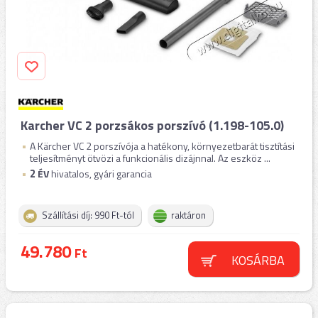
Karcher VC 2 porzsákos porszívó (1.198-105.0)
A Kärcher VC 2 porszívója a hatékony, környezetbarát tisztítási
teljesítményt ötvözi a funkcionális dizájnnal. Az eszköz ...
2
ÉV
hivatalos, gyári garancia
Szállítási díj: 990 Ft-tól
raktáron
49.780
Ft
KOSÁRBA