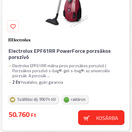
Electrolux EPF61RR PowerForce porzsákos
porszívó
Electrolux EPF61RR málna piros porzsákos porszívó |
Porzsákos porszívó s-bag®-gel: s-bag®: az univerzális
porzsák. A porzsák ...
2
ÉV
hivatalos, gyári garancia
Szállítási díj: 990 Ft-tól
raktáron
50.760
Ft
KOSÁRBA