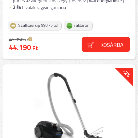
por és az allergének összegyűjtéséhez | AAA energiacímke | ...
2
ÉV
hivatalos, gyári garancia
Szállítási díj: 990 Ft-tól
raktáron
45.050
Ft
KOSÁRBA
44.190
Ft
-2%