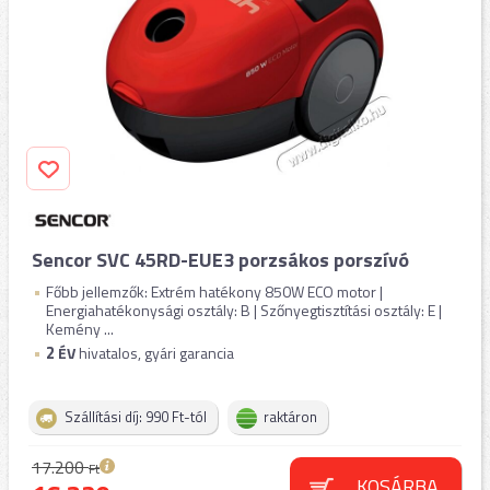
Sencor SVC 45RD-EUE3 porzsákos porszívó
Főbb jellemzők: Extrém hatékony 850W ECO motor |
Energiahatékonysági osztály: B | Szőnyegtisztítási osztály: E |
Kemény ...
2
ÉV
hivatalos, gyári garancia
Szállítási díj: 990 Ft-tól
raktáron
17.200
Ft
KOSÁRBA