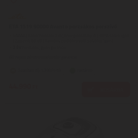
ETA 1519 90000 Avanto porzsákos porszívó
4AAAA | Kábel hossza: 7 m | Energiaosztály: A | HEPA szűrő: igen
| Zajszint: 68 dB | Kemény padlókra való szívófej: Igen | ...
2
ÉV
hivatalos, gyári garancia
60 napos pénzvisszafizetési garancia
Szállítási díj: 1.390 Ft-tól
raktáron
44.990
Ft
KOSÁRBA