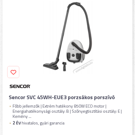
Sencor SVC 45WH-EUE3 porzsákos porszívó
Főbb jellemzők | Extrém hatékony 850W ECO motor |
Energiahatékonysági osztály: B | Szőnyegtisztítási osztály: E |
Kemény ...
2
ÉV
hivatalos, gyári garancia