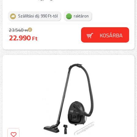
Szállítási díj: 990 Ft-tól
raktáron
23.540
Ft
KOSÁRBA
22.990
Ft