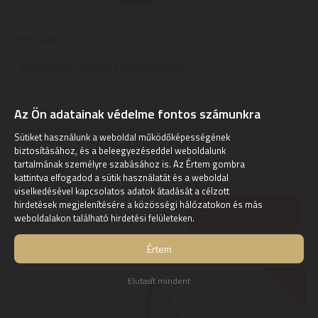
Rowenta RO3927EA porszívó
Egyszerű használat, hordozás és tárolás | A Compact Power™
porszívó a kompakt méreteinek köszönhetően könnyen
Az Ön adatainak védelme fontos számunkra
szekrénybe ...
2
ÉV
hivatalos, gyári garancia
Sütiket használunk a weboldal működőképességének
biztosításához, és a beleegyezéseddel weboldalunk
tartalmának személyre szabásához is. Az Értem gombra
Szállítási díj: 1.390 Ft-tól
raktáron
kattintva elfogadod a sütik használatát és a weboldal
viselkedésével kapcsolatos adatok átadását a célzott
34.030
Ft
hirdetések megjelenítésére a közösségi hálózatokon és más
KOSÁRBA
30.100
weboldalakon található hirdetési felületeken.
Ft
Értem
-1%
Elutasít mindent