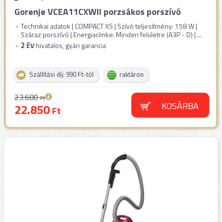
Gorenje VCEA11CXWII porzsákos porszívó
Technikai adatok | COMPACT XS | Szívó teljesítmény: 158 W |
Száraz porszívó | Energiacímke: Minden felületre (A3P - D) | ...
2
ÉV
hivatalos, gyári garancia
Szállítási díj: 990 Ft-tól
raktáron
23.680
Ft
KOSÁRBA
22.850
Ft