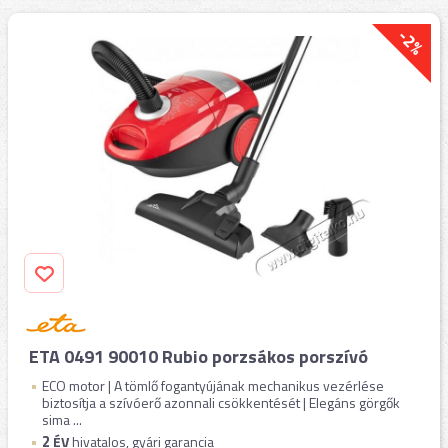
-2%
ETA 0491 90010 Rubio porzsákos porszívó
ECO motor | A tömlő fogantyújának mechanikus vezérlése
biztosítja a szívóerő azonnali csökkentését | Elegáns görgők
sima ...
2
ÉV
hivatalos, gyári garancia