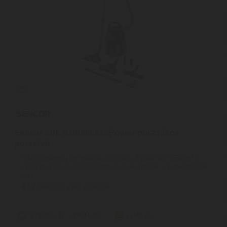
Sencor SVC 9300BK EcoPower porzsákos
porszívó
Tulajdonságok | Porzsákos porszívó | A Clean Air HEPA H13
szűrő megfelelő szűrést biztosít az allergiában szenvedőknek
is | ...
2
ÉV
hivatalos, gyári garancia
Szállítási díj: 1.390 Ft-tól
raktáron