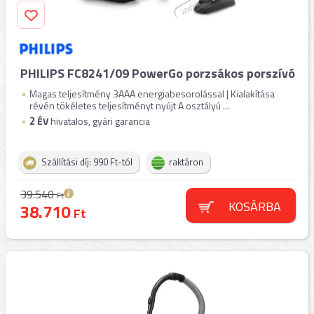
PHILIPS FC8241/09 PowerGo porzsákos porszívó
Magas teljesítmény 3AAA energiabesorolással | Kialakítása
révén tökéletes teljesítményt nyújt A osztályú ...
2
ÉV
hivatalos, gyári garancia
Szállítási díj: 990 Ft-tól
raktáron
39.540
Ft
KOSÁRBA
38.710
Ft