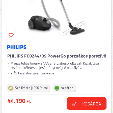
PHILIPS FC8244/09 PowerGo porzsákos porszívó
Magas teljesítmény 3AAA energiabesorolással | Kialakítása
révén tökéletes teljesítményt nyújt A osztályú ...
2
ÉV
hivatalos, gyári garancia
Szállítási díj: 990 Ft-tól
raktáron
44.190
Ft
KOSÁRBA