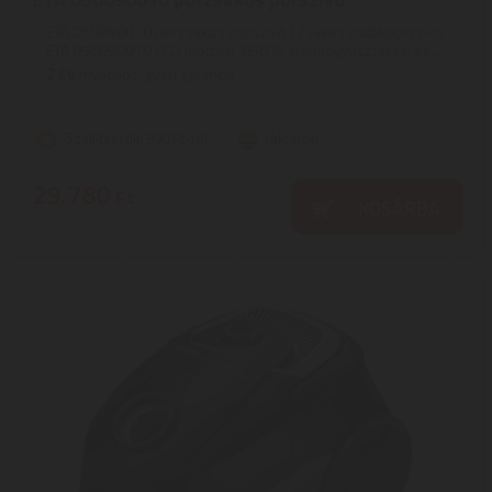
ETA 050090010 porzsákos porszívó | Zsákos padlóporszívó
ETA 050090010 ECO motoral, 850 W áramfogyasztással az ...
2
ÉV
hivatalos, gyári garancia
Szállítási díj: 990 Ft-tól
raktáron
29.780
Ft
KOSÁRBA