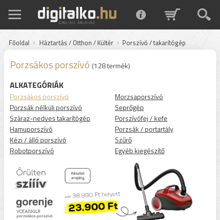
Főoldal
Háztartás / Otthon / Kültér
Porszívó / takarítógép
Porzsákos porszívó
(128 termék)
ALKATEGÓRIÁK
Porzsákos porszívó
Morzsaporszívó
Porzsák nélküli porszívó
Seprőgép
Száraz-nedves takarítógép
Porszívófej / kefe
Hamuporszívó
Porzsák / portartály
Kézi / álló porszívó
Szűrő
Robotporszívó
Egyéb kiegészítő