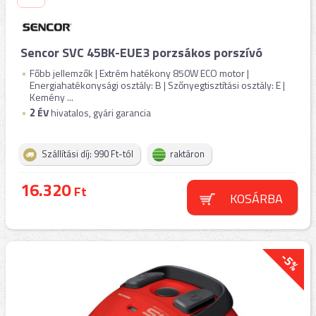
Sencor SVC 45BK-EUE3 porzsákos porszívó
Főbb jellemzők | Extrém hatékony 850W ECO motor |
Energiahatékonysági osztály: B | Szőnyegtisztítási osztály: E |
Kemény ...
2
ÉV
hivatalos, gyári garancia
Szállítási díj: 990 Ft-tól
raktáron
16.320
Ft
KOSÁRBA
-5%