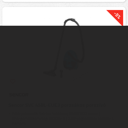
-5%
Sencor SVC 45BL-EUE3 porzsákos porszívó
Főbb jellemzők: Extrém hatékony 850W ECO motor |
Energiahatékonysági osztály: B | Szőnyegtisztítási osztály: E |
Kemény ...