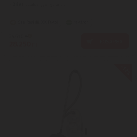
2
ÉV
hivatalos, gyári garancia
Szállítási díj: 990 Ft-tól
raktáron
34.610
Ft
KOSÁRBA
28.250
Ft
-12%