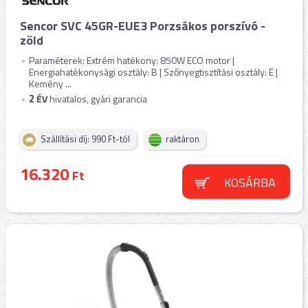
Sencor SVC 45GR-EUE3 Porzsákos porszívó -
zöld
Paraméterek: Extrém hatékony: 850W ECO motor |
Energiahatékonysági osztály: B | Szőnyegtisztítási osztály: E |
Kemény ...
2
ÉV
hivatalos, gyári garancia
Szállítási díj: 990 Ft-tól
raktáron
16.320
Ft
KOSÁRBA