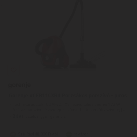
Gorenje VCEB11CXRII Porzsákos porszívó - piros
Technikai adatok | COMPACT XS | Szívó teljesítmény: 172 W |
Száraz porszívó | Szívófejek száma: 1 | Univerzális szívófej | ...
2
ÉV
hivatalos, gyári garancia
Szállítási díj: 990 Ft-tól
raktáron