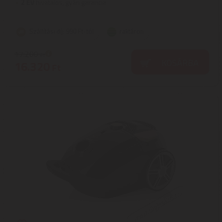
2
ÉV
hivatalos, gyári garancia
Szállítási díj: 990 Ft-tól
raktáron
17.200
Ft
KOSÁRBA
16.320
Ft