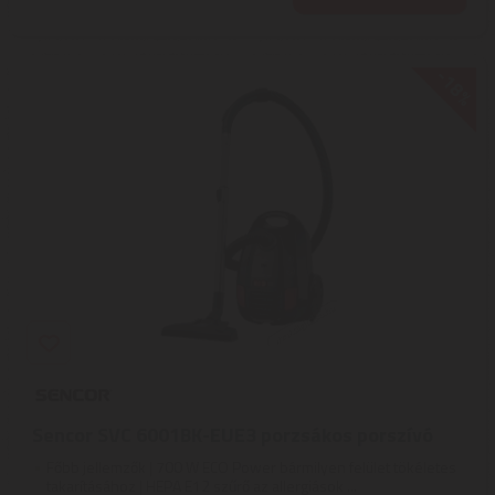
-18%
Sencor SVC 6001BK-EUE3 porzsákos porszívó
Főbb jellemzők | 700 W ECO Power bármilyen felület tökéletes
takarításához | HEPA E12 szűrő az allergiások ...