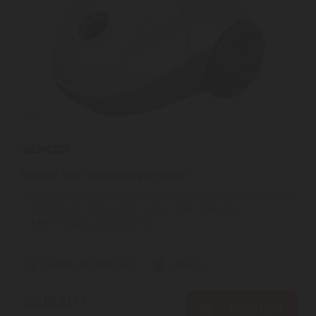
Sencor SVC 5500WH porszívó
​​​​A Sencor SVC 5500WH porzsákos kialakítású praktikus, egyben
megbízható szívóerejű porszívó. Ideális választás ...
2
ÉV
hivatalos, gyári garancia
Szállítási díj: 990 Ft-tól
raktáron
25.800
Ft
KOSÁRBA