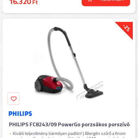
16.320
Ft
-2%
PHILIPS FC8243/09 PowerGo porzsákos porszívó
Kiváló teljesítmény bármilyen padlón! | Allergén szűrő a finom