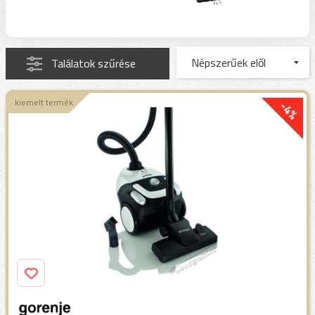
Találatok szűrése
kiemelt termék
-4%