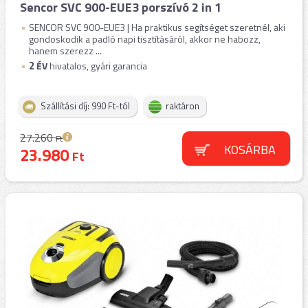
Sencor SVC 900-EUE3 porszívó 2 in 1
SENCOR SVC 900-EUE3 | Ha praktikus segítséget szeretnél, aki
gondoskodik a padló napi tisztításáról, akkor ne habozz,
hanem szerezz ...
2
ÉV
hivatalos, gyári garancia
Szállítási díj: 990 Ft-tól
raktáron
27.260
Ft
KOSÁRBA
23.980
Ft