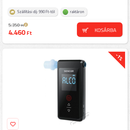
Szállítási díj: 990 Ft-tól
raktáron
5.350
Ft
KOSÁRBA
4.460
Ft
-1%