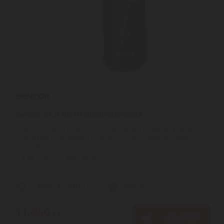
Sencor SCA BA10 Alkoholszonda
Sencor SCA BA10 Alkoholszonda leírása | Alkoholszintmérő
félvezető érzékelővel | A véralkoholszint megjelenítésére
szolgál | ...
2
ÉV
hivatalos, gyári garancia
Szállítási díj: 990 Ft-tól
raktáron
11.840
Ft
KOSÁRBA