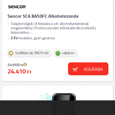
Sencor SCA BA50FC Alkoholszonda
Tulajdonságok | A feladata a vér alkoholtartalmának
megjelenítése | Professzionális előrekalibrált érzékelő |
Automatikus ...
2
ÉV
hivatalos, gyári garancia
Szállítási díj: 990 Ft-tól
raktáron
24.660
Ft
KOSÁRBA
24.410
Ft