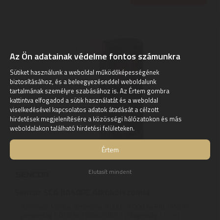
Az Ön adatainak védelme fontos számunkra
Sütiket használunk a weboldal működőképességének
biztosításához, és a beleegyezéseddel weboldalunk
tartalmának személyre szabásához is. Az Értem gombra
kattintva elfogadod a sütik használatát és a weboldal
viselkedésével kapcsolatos adatok átadását a célzott
hirdetések megjelenítésére a közösségi hálózatokon és más
weboldalakon található hirdetési felületeken.
Értem
Elutasít mindent
Sencor SCA BA40FC Alkoholszonda
Jellemzők Mérési tartomány 0,000 - 4,000 ‰ BAC | Mérési
pontosság ± 0,08 ‰ | Válaszidő 5 s | Magasság 11 cm |