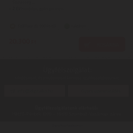
Szélesség ...
2
ÉV
hivatalos, gyári garancia
Szállítási díj: 990 Ft-tól
raktáron
20.300
Ft
KOSÁRBA
Ügyfélszolgálat:
Kérdéseivel, észrevételeivel keresse ügyfélszolgálatunkat
info@digitalko.hu
Gyors üzenetküldés
Ügyfélszolgálatunk elérhető:
Hétfő-Péntek:
8:00 - 16:00
Szombat-Vasárnap:
zárva
Digitalko a Facebook-on