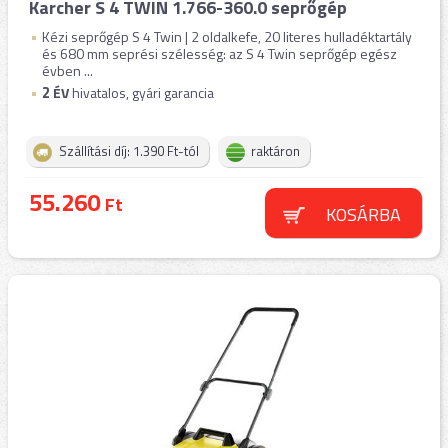
Karcher S 4 TWIN 1.766-360.0 seprőgép
Kézi seprőgép S 4 Twin | 2 oldalkefe, 20 literes hulladéktartály
és 680 mm seprési szélesség: az S 4 Twin seprőgép egész
évben ...
2
ÉV
hivatalos, gyári garancia
Szállítási díj: 1.390 Ft-tól
raktáron
55.260
Ft
KOSÁRBA