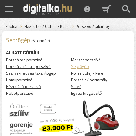
Főoldal
Háztartás / Otthon / Kültér
Porszívó / takarítógép
Seprőgép
(6 termék)
ALKATEGÓRIÁK
Porzsákos porszívó
Morzsaporszívó
Porzsák nélküli porszívó
Seprőgép
Száraz-nedves takarítógép
Porszívófej / kefe
Hamuporszívó
Porzsák / portartály
Kézi / álló porszívó
Szűrő
Robotporszívó
Egyéb kiegészítő