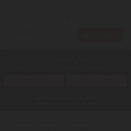
Szállítási díj: 1.390 Ft-tól
raktáron
11.380
Ft
KOSÁRBA
Ügyfélszolgálat:
Kérdéseivel, észrevételeivel keresse ügyfélszolgálatunkat
info@digitalko.hu
Gyors üzenetküldés
Ügyfélszolgálatunk elérhető:
Hétfő-Péntek:
8:00 - 16:00
Szombat-Vasárnap:
zárva
Digitalko a Facebook-on
Digitalko.hu Webáruház online áruház - Az akcióink a visszavonásig