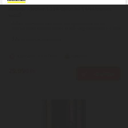
Karcher Kärcher 1.258-050.0 KB 5 elektromos
seprű
A KB 5 akkumulátoros elektromos seprű ideális köztes
tisztítóeszköz kemény padlók és szőnyegek tisztítására. A KB 5
...
2
ÉV
hivatalos, gyári garancia
Szállítási díj: 1.390 Ft-tól
raktáron
29.990
Ft
KOSÁRBA