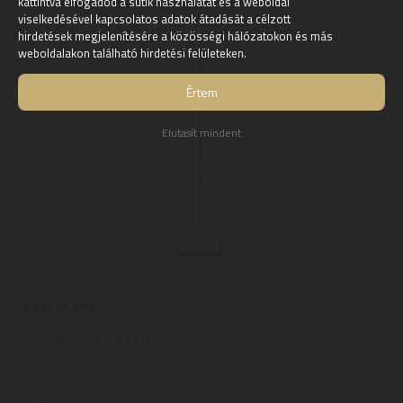
kattintva elfogadod a sütik használatát és a weboldal
viselkedésével kapcsolatos adatok átadását a célzott
hirdetések megjelenítésére a közösségi hálózatokon és más
weboldalakon található hirdetési felületeken.
Értem
Elutasít mindent
Orion QUICK FLOOR
| A mechanikus seprőt rúddal minden típusú padló általános
tisztítására tervezték. A rúd hossza 93 cm. A seprő három ...
2
ÉV
hivatalos, gyári garancia