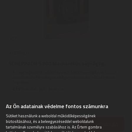
SCHEPPACH
SCHEPPACH S 800 Mechanikus seprőgép
A nagy teljesítményű Scheppach S 800 seprőgéppel búcsút
mondhatsz a fáradságos kézi seprésnek és a fájós hátnak.
Seprőgép, ...
2
ÉV
hivatalos, gyári garancia
Az Ön adatainak védelme fontos számunkra
Szállítási díj: 1.390 Ft-tól
raktáron
Sütiket használunk a weboldal működőképességének
36.660
Ft
biztosításához, és a beleegyezéseddel weboldalunk
KOSÁRBA
tartalmának személyre szabásához is. Az Értem gombra