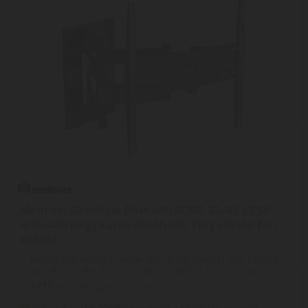
Meliconi SlimStyle Plus 400 SDRP 32-82 VESA
400x400 négy karos dönthető, forgatható fali
konzol
Technikai jellemzők | Termék típusa: Fali konzol | Max. képátló
(col): 82 col | Min. képátló (col): 32 col | Max. terhelhetőség: ...
10
ÉV
hivatalos, gyári garancia
Használja az
USOQQB
kuponkódot a 68.980 Ft-os árért!