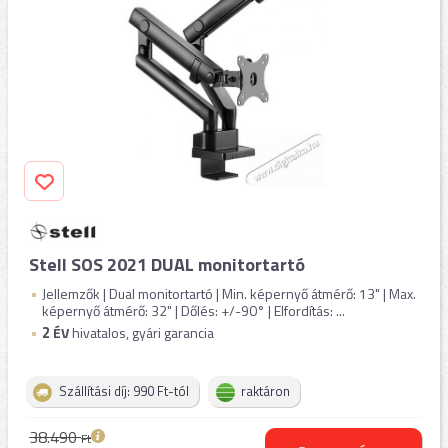
Stell SOS 2021 DUAL monitortartó
Jellemzők | Dual monitortartó | Min. képernyő átmérő: 13" | Max.
képernyő átmérő: 32" | Dőlés: +/-90° | Elfordítás: ...
2
ÉV
hivatalos, gyári garancia
Szállítási díj: 990 Ft-tól
raktáron
38.490
Ft