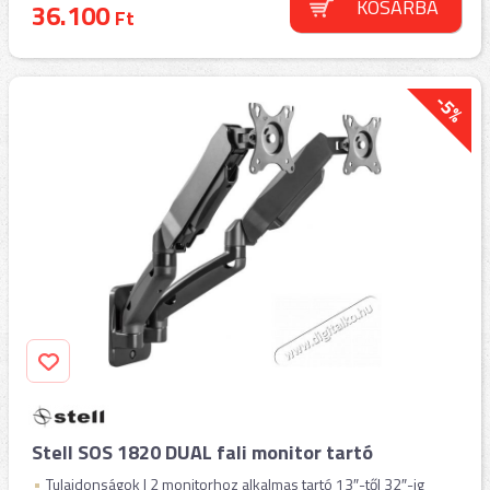
KOSÁRBA
36.100
Ft
-5%
Stell SOS 1820 DUAL fali monitor tartó
Tulajdonságok | 2 monitorhoz alkalmas tartó 13″-től 32″-ig