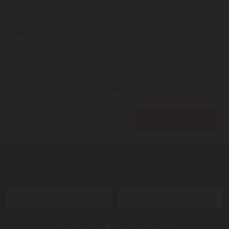
Ariston
Ariston tartó A 50 - 200
Ariston tartó A 50 - 200 | Ez a speciális univerzális fali konzol
falra történő rögzítésre szolgál, és előre fúrt lyukakkal ...
Szállítási díj: 990 Ft-tól
raktáron
7.600
Ft
KOSÁRBA
Ügyfélszolgálat:
Kérdéseivel, észrevételeivel keresse ügyfélszolgálatunkat
info@digitalko.hu
Gyors üzenetküldés
Ügyfélszolgálatunk elérhető: