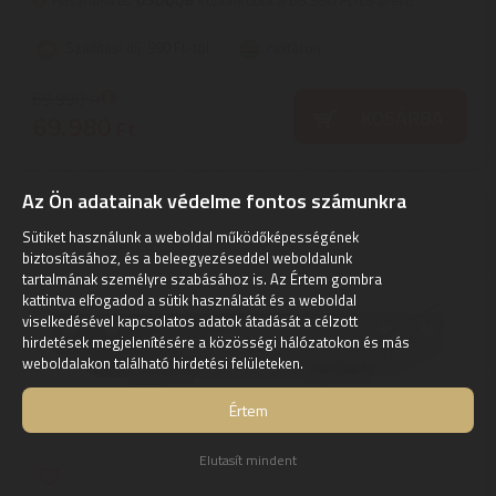
Szállítási díj: 990 Ft-tól
raktáron
69.990
Ft
KOSÁRBA
69.980
Ft
Az Ön adatainak védelme fontos számunkra
Sütiket használunk a weboldal működőképességének
biztosításához, és a beleegyezéseddel weboldalunk
tartalmának személyre szabásához is. Az Értem gombra
kattintva elfogadod a sütik használatát és a weboldal
viselkedésével kapcsolatos adatok átadását a célzott
hirdetések megjelenítésére a közösségi hálózatokon és más
weboldalakon található hirdetési felületeken.
Értem
Elutasít mindent