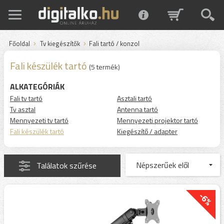
Főoldal
Tv kiegészítők
Fali tartó / konzol
Fali készülék tartó
(5 termék)
ALKATEGÓRIÁK
Fali tv tartó
Asztali tartó
Tv asztal
Antenna tartó
Mennyezeti tv tartó
Mennyezeti projektor tartó
Fali készülék tartó
Kiegészítő / adapter
Találatok szűrése
-6%