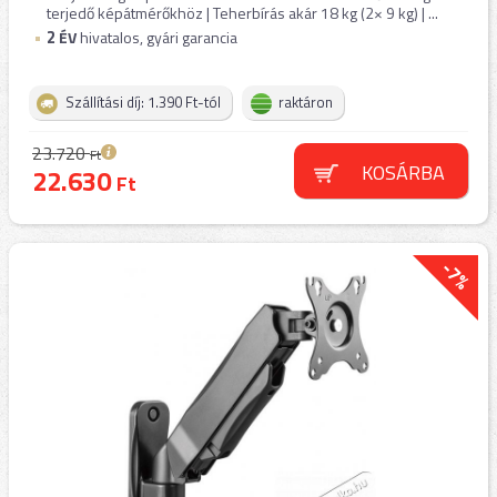
terjedő képátmérőkhöz | Teherbírás akár 18 kg (2× 9 kg) | ...
2
ÉV
hivatalos, gyári garancia
Szállítási díj: 1.390 Ft-tól
raktáron
23.720
Ft
KOSÁRBA
22.630
Ft
-7%