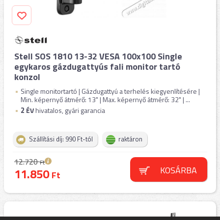
Stell SOS 1810 13-32 VESA 100x100 Single
egykaros gázdugattyús fali monitor tartó
konzol
Single monitortartó | Gázdugattyú a terhelés kiegyenlítésére |
Min. képernyő átmérő: 13" | Max. képernyő átmérő: 32" | ...
2
ÉV
hivatalos, gyári garancia
Szállítási díj: 990 Ft-tól
raktáron
12.720
Ft
KOSÁRBA
11.850
Ft